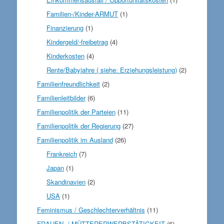
Familien-/Kinder-ARMUT
(1)
Finanzierung
(1)
Kindergeld/-freibetrag
(4)
Kinderkosten
(4)
Rente/Babyjahre ( siehe: Erziehungsleistung)
(2)
Familienfreundlichkeit
(2)
Familienleitbilder
(6)
Familienpolitik der Parteien
(11)
Familienpolitik der Regierung
(27)
Familienpolitik im Ausland
(26)
Frankreich
(7)
Japan
(1)
Skandinavien
(2)
USA
(1)
Feminismus / Geschlechterverhältnis
(11)
FRAUEN- / MÜTTERERWERBSTÄTIGKEIT
(6)