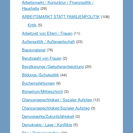
Arbeitsmarkt / Konjunktur / Finanzpolitik /
Haushalte
(29)
ARBEITSMARKT STATT FAMILIENPOLITIK
(108)
Kritik
(5)
Arbeitzeit von Eltern / Frauen
(11)
Außenpolitik / Außenwirtschaft
(23)
Basismaterial
(76)
Berufswahl von Frauen
(2)
Bevölkerungs-/Geburtenentwicklung
(20)
Bildungs-/Schulpolitik
(44)
Buchempfehlungen
(9)
Bürgertum/Mittelschicht
(3)
Chancengerechtigkeit / Sozialer Aufstieg
(12)
Chancengerechtigkeit/Sozialer Aufstieg
(3)
Demographie/Zukunfsfähigkeit
(3)
Demokratie / Lage / Konflikte
(5)
Ehe / Partnerschaften
(23)