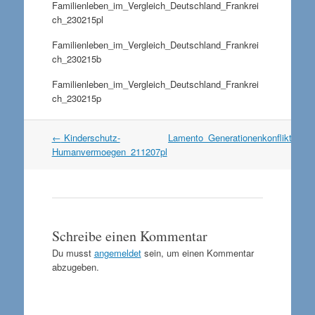
Familienleben_im_Vergleich_Deutschland_Frankrei
ch_230215pl
Familienleben_im_Vergleich_Deutschland_Frankrei
ch_230215b
Familienleben_im_Vergleich_Deutschland_Frankrei
ch_230215p
Artikel
←
Kinderschutz-
Lamento_Generationenkonflikt_sw
Navigation
Humanvermoegen_211207pl
Schreibe einen Kommentar
Du musst
angemeldet
sein, um einen Kommentar
abzugeben.