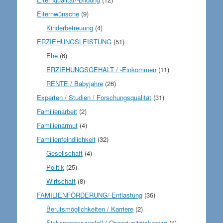
Elternwünsche
(9)
Kinderbetreuung
(4)
ERZIEHUNGSLEISTUNG
(51)
Ehe
(6)
ERZIEHUNGSGEHALT / -Einkommen
(11)
RENTE / Babyjahre
(26)
Experten / Studien / Forschungsqualität
(31)
Familienarbeit
(2)
Familienarmut
(4)
Familienfeindlichkeit
(32)
Gesellschaft
(4)
Politik
(25)
Wirtschaft
(8)
FAMILIENFÖRDERUNG/-Entlastung
(36)
Berufsmöglichkeiten / Karriere
(2)
Einkommensausfall / Opportunitätskosten
(1)