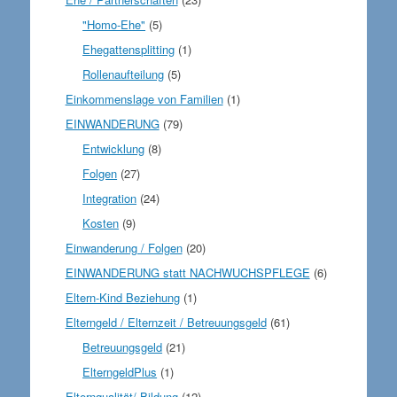
"Homo-Ehe"
(5)
Ehegattensplitting
(1)
Rollenaufteilung
(5)
Einkommenslage von Familien
(1)
EINWANDERUNG
(79)
Entwicklung
(8)
Folgen
(27)
Integration
(24)
Kosten
(9)
Einwanderung / Folgen
(20)
EINWANDERUNG statt NACHWUCHSPFLEGE
(6)
Eltern-Kind Beziehung
(1)
Elterngeld / Elternzeit / Betreuungsgeld
(61)
Betreuungsgeld
(21)
ElterngeldPlus
(1)
Elternqualität/-Bildung
(12)