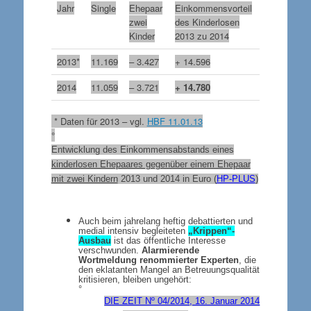
Jahr
Single
Ehepaar
Einkommensvorteil
zwei
des Kinderlosen
Kinder
2013 zu 2014
2013*
11.169
– 3.427
+ 14.596
2014
11.059
– 3.721
+ 14.780
* Daten für 2013 – vgl.
HBF 11.01.13
°
Entwicklung des Einkommensabstands eines
kinderlosen Ehepaares gegenüber einem Ehepaar
mit zwei Kindern
2013 und 2014 in Euro (
HP-PLUS
)
Auch beim jahrelang heftig debattierten und
medial intensiv begleiteten
„Krippen“-
Ausbau
ist das öffentliche Interesse
verschwunden.
Alarmierende
Wortmeldung renommierter Experten
, die
den eklatanten Mangel an Betreuungsqualität
kritisieren, bleiben ungehört:
°
DIE ZEIT Nº 04/2014, 16. Januar 2014