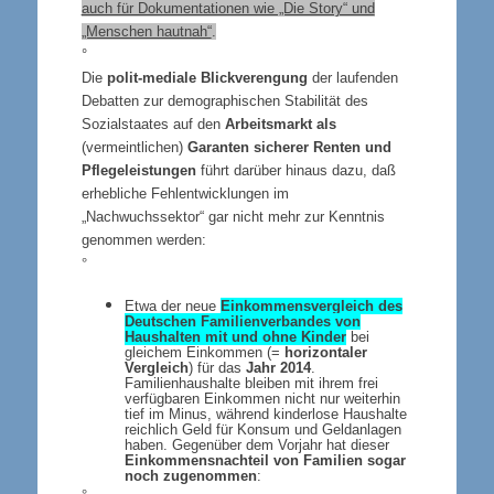
auch für Dokumentationen wie „Die Story“ und
„Menschen hautnah“
.
°
Die
polit-mediale Blickverengung
der laufenden
Debatten zur demographischen Stabilität des
Sozialstaates auf den
Arbeitsmarkt als
(vermeintlichen)
Garanten sicherer Renten und
Pflegeleistungen
führt darüber hinaus dazu, daß
erhebliche Fehlentwicklungen im
„Nachwuchssektor“ gar nicht mehr zur Kenntnis
genommen werden:
°
Etwa der neue
Einkommensvergleich des
Deutschen Familienverbandes von
Haushalten mit und ohne Kinder
bei
gleichem Einkommen (=
horizontaler
Vergleich
) für das
Jahr 2014
.
Familienhaushalte bleiben mit ihrem frei
verfügbaren Einkommen nicht nur weiterhin
tief im Minus, während kinderlose Haushalte
reichlich Geld für Konsum und Geldanlagen
haben. Gegenüber dem Vorjahr hat dieser
Einkommensnachteil von Familien sogar
noch zugenommen
:
°