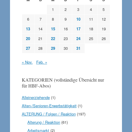
1
2
3
4
5
6
7
8
9
10
11
12
13
14
15
16
17
18
19
20
21
22
23
24
25
26
27
28
29
30
31
« Nov.
Feb. »
KATEGORIEN (vollständige Übersicht nur
für HBF-Abos)
Alleinerziehende
(1)
Alten-/Senioren-Erwerbstätigkeit
(1)
ALTERUNG / Folgen / Reaktion
(197)
Alterung / Reaktion
(61)
Arbeitsmarkt
(2)