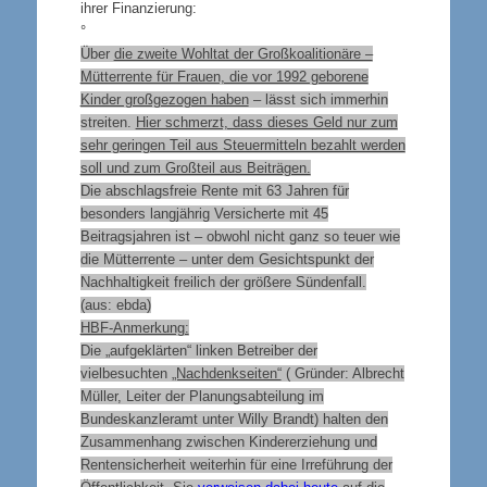
ihrer Finanzierung:
°
Über
die zweite Wohltat der Großkoalitionäre –
Mütterrente für Frauen, die vor 1992 geborene
Kinder großgezogen haben
– lässt sich immerhin
streiten.
Hier schmerzt, dass dieses Geld nur zum
sehr geringen Teil aus Steuermitteln bezahlt werden
soll und zum Großteil aus Beiträgen.
Die abschlagsfreie Rente mit 63 Jahren für
besonders langjährig Versicherte mit 45
Beitragsjahren ist – obwohl nicht ganz so teuer wie
die Mütterrente – unter dem Gesichtspunkt der
Nachhaltigkeit freilich der größere Sündenfall.
(aus: ebda)
HBF-Anmerkung:
Die „aufgeklärten“ linken Betreiber der
vielbesuchten
„Nachdenkseiten“
( Gründer: Albrecht
Müller, Leiter der Planungsabteilung im
Bundeskanzleramt unter Willy Brandt) halten den
Zusammenhang zwischen Kindererziehung und
Rentensicherheit weiterhin für eine Irreführung der