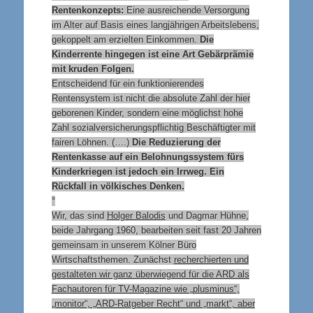
Rentenkonzepts:
Eine ausreichende Versorgung
im Alter auf Basis eines langjährigen Arbeitslebens,
gekoppelt am erzielten Einkommen.
Die
Kinderrente hingegen ist eine Art Gebärprämie
mit kruden Folgen.
Entscheidend für ein funktionierendes
Rentensystem ist nicht die absolute Zahl der hier
geborenen Kinder, sondern eine möglichst hohe
Zahl sozialversicherungspflichtig Beschäftigter mit
fairen Löhnen. (….)
Die Reduzierung der
Rentenkasse auf ein Belohnungssystem fürs
Kinderkriegen ist jedoch ein Irrweg. Ein
Rückfall in völkisches Denken.
°
Wir, das sind
Holger Balodis
und Dagmar Hühne,
beide Jahrgang 1960, bearbeiten seit fast 20 Jahren
gemeinsam in unserem Kölner Büro
Wirtschaftsthemen. Zunächst
recherchierten und
gestalteten wir ganz überwiegend für die ARD als
Fachautoren für TV-Magazine wie „plusminus“,
„monitor“, „ARD-Ratgeber Recht“ und „markt“, aber