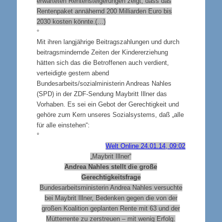
erwarteten Rentensteigerungen zeigt, dass das
Rentenpaket annähernd 200 Milliarden Euro bis
2030 kosten könnte.(…)
°
Mit ihren langjährige Beitragszahlungen und durch
beitragsmindernde Zeiten der Kindererziehung
hätten sich das die Betroffenen auch verdient,
verteidigte gestern abend
Bundesarbeits/sozialministerin Andreas Nahles
(SPD) in der ZDF-Sendung Maybritt Illner das
Vorhaben. Es sei ein Gebot der Gerechtigkeit und
gehöre zum Kern unseres Sozialsystems, daß „alle
für alle einstehen“:
°
Welt Online 24.01.14, 09:02
„Maybrit Illner“
Andrea Nahles stellt die große
Gerechtigkeitsfrage
Bundesarbeitsministerin Andrea Nahles versuchte
bei Maybrit Illner, Bedenken gegen die von der
großen Koalition geplanten Rente mit 63 und der
Mütterrente zu zerstreuen – mit wenig Erfolg.