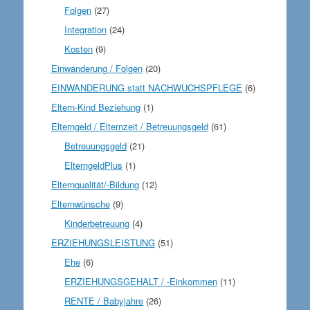
Folgen
(27)
Integration
(24)
Kosten
(9)
Einwanderung / Folgen
(20)
EINWANDERUNG statt NACHWUCHSPFLEGE
(6)
Eltern-Kind Beziehung
(1)
Elterngeld / Elternzeit / Betreuungsgeld
(61)
Betreuungsgeld
(21)
ElterngeldPlus
(1)
Elternqualität/-Bildung
(12)
Elternwünsche
(9)
Kinderbetreuung
(4)
ERZIEHUNGSLEISTUNG
(51)
Ehe
(6)
ERZIEHUNGSGEHALT / -Einkommen
(11)
RENTE / Babyjahre
(26)