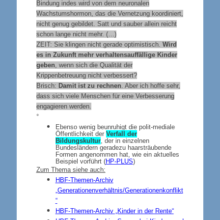
Bindung indes wird von dem neuronalen
Wachstumshormon, das die Vernetzung koordiniert,
nicht genug gebildet. Satt und sauber allein reicht
schon lange nicht mehr. (…)
ZEIT: Sie klingen nicht gerade optimistisch.
Wird
es in Zukunft mehr verhaltensauffällige Kinder
geben
, wenn sich die Qualität der
Krippenbetreuung nicht verbessert?
Brisch:
Damit ist zu rechnen
. Aber ich hoffe sehr,
dass sich viele Menschen für eine Verbesserung
engagieren werden.
°
Ebenso wenig beunruhigt die polit-mediale
Öffentlichkeit der
Verfall der
Bildungskultur
, der in einzelnen
Bundesländern geradezu haarsträubende
Formen angenommen hat, wie ein aktuelles
Beispiel vorführt (
HP-PLUS
)
Zum Thema siehe auch:
HBF-Themen-Archiv
„Generationenverhältnis/Generationenkonflikt
“
HBF-Themen-Archiv „Kinder in der Rente“