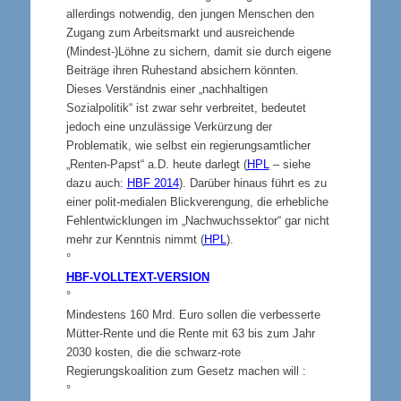
allerdings notwendig, den jungen Menschen den
Zugang zum Arbeitsmarkt und ausreichende
(Mindest-)Löhne zu sichern, damit sie durch eigene
Beiträge ihren Ruhestand absichern könnten.
Dieses Verständnis einer „nachhaltigen
Sozialpolitik“ ist zwar sehr verbreitet, bedeutet
jedoch eine unzulässige Verkürzung der
Problematik, wie selbst ein regierungsamtlicher
„Renten-Papst“ a.D. heute darlegt (
HPL
– siehe
dazu auch:
HBF 2014
). Darüber hinaus führt es zu
einer polit-medialen Blickverengung, die erhebliche
Fehlentwicklungen im „Nachwuchssektor“ gar nicht
mehr zur Kenntnis nimmt (
HPL
).
°
HBF-VOLLTEXT-VERSION
°
Mindestens 160 Mrd. Euro sollen die verbesserte
Mütter-Rente und die Rente mit 63 bis zum Jahr
2030 kosten, die die schwarz-rote
Regierungskoalition zum Gesetz machen will :
°