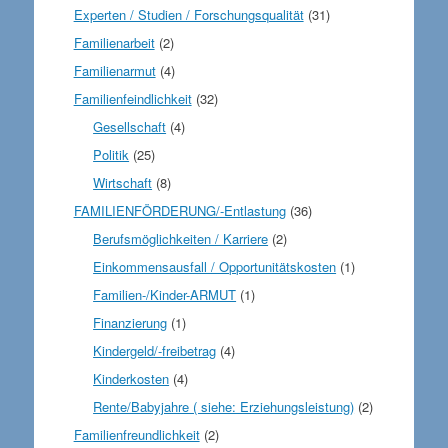
Experten / Studien / Forschungsqualität
(31)
Familienarbeit
(2)
Familienarmut
(4)
Familienfeindlichkeit
(32)
Gesellschaft
(4)
Politik
(25)
Wirtschaft
(8)
FAMILIENFÖRDERUNG/-Entlastung
(36)
Berufsmöglichkeiten / Karriere
(2)
Einkommensausfall / Opportunitätskosten
(1)
Familien-/Kinder-ARMUT
(1)
Finanzierung
(1)
Kindergeld/-freibetrag
(4)
Kinderkosten
(4)
Rente/Babyjahre ( siehe: Erziehungsleistung)
(2)
Familienfreundlichkeit
(2)