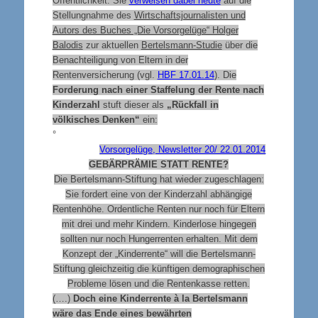
Öffentlichkeit. Sie
verweisen dabei heute
auf die
Stellungnahme des
Wirtschaftsjournalisten und
Autors des Buches „Die Vorsorgelüge“ Holger
Balodis
zur aktuellen
Bertelsmann-Studie
über die
Benachteiligung von Eltern in der
Rentenversicherung (vgl.
HBF 17.01.14
). Die
Forderung nach einer Staffelung der Rente nach
Kinderzahl
stuft dieser als
„Rückfall in
völkisches Denken“
ein:
°
Vorsorgelüge, Newsletter 20/ 22.01.2014
GEBÄRPRÄMIE STATT RENTE?
Die Bertelsmann-Stiftung hat wieder zugeschlagen:
Sie fordert eine von der Kinderzahl abhängige
Rentenhöhe. Ordentliche Renten nur noch für Eltern
mit drei und mehr Kindern. Kinderlose hingegen
sollten nur noch Hungerrenten erhalten. Mit dem
Konzept der „Kinderrente“ will die Bertelsmann-
Stiftung gleichzeitig die künftigen demographischen
Probleme lösen und die Rentenkasse retten.
(….)
Doch eine Kinderrente à la Bertelsmann
wäre das Ende eines bewährten