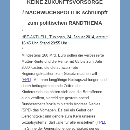
KEINE ZUKUNFTSVORSORGE
/
NACHWUCHSPOLITIK
schrumpft
zum politischen
RANDTHEMA
°
HBF-AKTUELL,
Tübingen, 24. Januar 2014,
erstellt
16:45 Uhr, Stand 20:55 Uhr
°
Mindestens 160 Mrd. Euro sollen die verbesserte
Mütter-Rente und die Rente mit 63 bis zum Jahr
2030 kosten, die die schwarz-rote
Regierungskoalition zum Gesetz machen will
(
HPL
). Mit ihren langjährige Beitragszahlungen und
durch beitragsmindernde Zeiten der
Kindererziehung hätten sich das die Betroffenen
auch verdient, verteidigte gestern abend
Bundesarbeits/sozialministerin Andreas Nahles
(SPD) das Vorhaben. Es sei ein Gebot der
Gerechtigkeit und gehöre zum Kern unseres
Sozialsystems, daß „alle für alle einstehen“ (
HPL
).
Im Sinne der Generationengerechtigkeit sei es