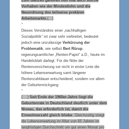
Zum Ganzen gehören nun mal auch solche
Vorhaben wie der Mindestlohn und die
Neuordnung des teilweise prekären
Arbeitsmarkts.
(…)
°
Dieses Verständnis einer „nachhaltigen
Sozialpolitik“ ist zwar sehr verbreitet, bedeutet
jedoch eine unzulässige
Verkürzung der
Problematik
, wie selbst
Bert Rürup
,
regierungsamtlicher „Renten-Papst“ a.D., heute im
Handelsblatt darlegt. Für die Nöte der
Rentenversicherung sei nicht in erster Linie die
höhere Lebenserwartung samt längerer
Rentenzahldauer entscheidend, sondern vor allem
der Geburtenrückgang:
°
(….)
Seit Ende der 1960er-Jahre liegt die
Geburtenrate in Deutschland deutlich unter dem
Niveau, das erforderlich ist, damit die
Einwohnerzahl gleich bliebe
. Gleichzeitig steigt
die Lebenserwartung im Alter von 65 Jahren im
langfristigen Durchschnitt um gut einen Monat pro