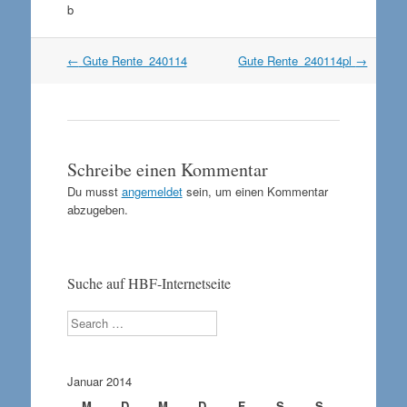
b
Artikel
←
Gute Rente_240114
Gute Rente_240114pl
→
Navigation
Schreibe einen Kommentar
Du musst
angemeldet
sein, um einen Kommentar
abzugeben.
Suche auf HBF-Internetseite
Search
Januar 2014
M
D
M
D
F
S
S