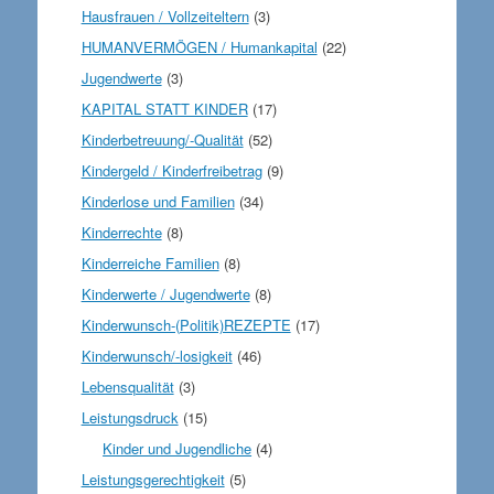
Hausfrauen / Vollzeiteltern
(3)
HUMANVERMÖGEN / Humankapital
(22)
Jugendwerte
(3)
KAPITAL STATT KINDER
(17)
Kinderbetreuung/-Qualität
(52)
Kindergeld / Kinderfreibetrag
(9)
Kinderlose und Familien
(34)
Kinderrechte
(8)
Kinderreiche Familien
(8)
Kinderwerte / Jugendwerte
(8)
Kinderwunsch-(Politik)REZEPTE
(17)
Kinderwunsch/-losigkeit
(46)
Lebensqualität
(3)
Leistungsdruck
(15)
Kinder und Jugendliche
(4)
Leistungsgerechtigkeit
(5)