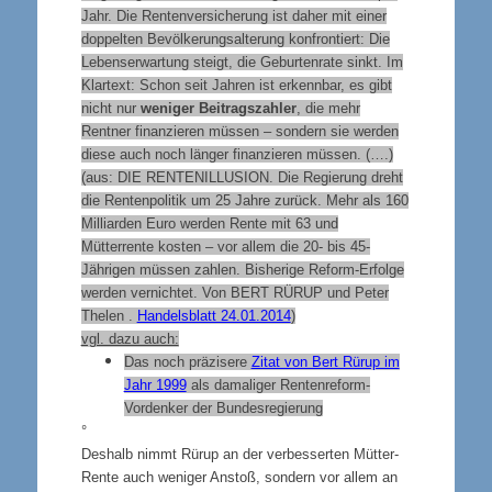
Jahr. Die Rentenversicherung ist daher mit einer
doppelten Bevölkerungsalterung konfrontiert: Die
Lebenserwartung steigt, die Geburtenrate sinkt. Im
Klartext: Schon seit Jahren ist erkennbar, es gibt
nicht nur
weniger Beitragszahler
, die mehr
Rentner finanzieren müssen – sondern sie werden
diese auch noch länger finanzieren müssen. (….)
(aus: DIE RENTENILLUSION. Die Regierung dreht
die Rentenpolitik um 25 Jahre zurück. Mehr als 160
Milliarden Euro werden Rente mit 63 und
Mütterrente kosten – vor allem die 20- bis 45-
Jährigen müssen zahlen. Bisherige Reform-Erfolge
werden vernichtet. Von BERT RÜRUP und Peter
Thelen .
Handelsblatt 24.01.2014
)
vgl. dazu auch:
Das noch präzisere
Zitat von Bert Rürup im
Jahr 1999
als damaliger Rentenreform-
Vordenker der Bundesregierung
°
Deshalb nimmt Rürup an der verbesserten Mütter-
Rente auch weniger Anstoß, sondern vor allem an