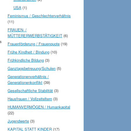
USA
(1)
Feminismus / Geschlechterverhältnis
(11)
FRAUEN- /
MÜTTERERWERBSTÄTIGKEIT
(6)
es
Frauenförderung / Frauenquote
(19)
Frühe Kindheit / Bindung
(10)
Frühkindliche Bildung
(3)
Ganztagsbetreuung/Schulen
(5)
Generationenverhältnis /
Generationenkonflikt
(39)
Gesellschaftliche Stabilität
(3)
Hausfrauen / Vollzeiteltern
(3)
HUMANVERMÖGEN / Humankapital
(22)
Jugendwerte
(3)
KAPITAL STATT KINDER
(17)