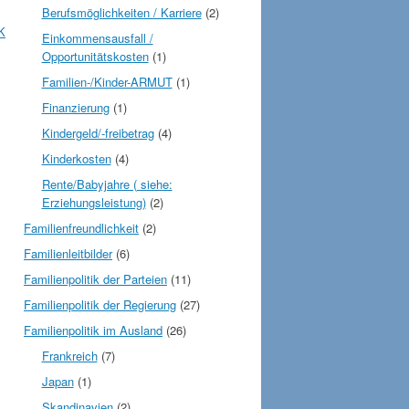
Berufsmöglichkeiten / Karriere
(2)
K
Einkommensausfall /
Opportunitätskosten
(1)
Familien-/Kinder-ARMUT
(1)
Finanzierung
(1)
Kindergeld/-freibetrag
(4)
Kinderkosten
(4)
Rente/Babyjahre ( siehe:
Erziehungsleistung)
(2)
Familienfreundlichkeit
(2)
Familienleitbilder
(6)
Familienpolitik der Parteien
(11)
Familienpolitik der Regierung
(27)
Familienpolitik im Ausland
(26)
Frankreich
(7)
Japan
(1)
Skandinavien
(2)