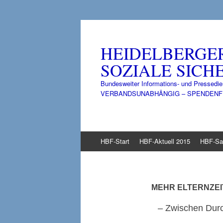
HEIDELBERGE
SOZIALE SICHE
Bundesweiter Informations- und Pressedie
VERBANDSUNABHÄNGIG – SPENDENFINANZ
Zum
HBF-Start
HBF-Aktuell 2015
HBF-Sa
Inhalt
springen
MEHR ELTERNZEI
– Zwischen Durc