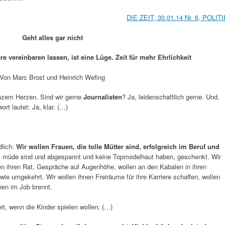
DIE ZEIT, 30.01.14 Nr. 6, POLITI
Geht alles gar nicht
e vereinbaren lassen, ist eine Lüge. Zeit für mehr Ehrlichkeit
Von Marc Brost und Heinrich Wefing
nzem Herzen. Sind wir gerne
Journalisten
? Ja, leidenschaftlich gerne. Und,
rt lautet: Ja, klar. (…)
dlich:
Wir wollen Frauen, die tolle Mütter sind, erfolgreich im Beruf und
 müde sind und abgespannt und keine Topmodelhaut haben, geschenkt. Wir
en ihren Rat, Gespräche auf Augenhöhe, wollen an den Kabalen in ihren
ie umgekehrt. Wir wollen ihnen Freiräume für ihre Karriere schaffen, wollen
nen im Job brennt.
t, wenn die Kinder spielen wollen; (…)