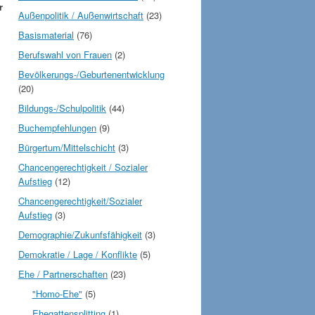
r
Außenpolitik / Außenwirtschaft
(23)
Basismaterial
(76)
Berufswahl von Frauen
(2)
Bevölkerungs-/Geburtenentwicklung
(20)
Bildungs-/Schulpolitik
(44)
Buchempfehlungen
(9)
Bürgertum/Mittelschicht
(3)
Chancengerechtigkeit / Sozialer
Aufstieg
(12)
Chancengerechtigkeit/Sozialer
Aufstieg
(3)
Demographie/Zukunfsfähigkeit
(3)
Demokratie / Lage / Konflikte
(5)
Ehe / Partnerschaften
(23)
"Homo-Ehe"
(5)
Ehegattensplitting
(1)