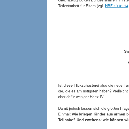
Teilzeitarbeit für Eltern (vgl.
HBF 10.01.14
Si
K
Ist diese Flickschusterei also die neue Fa
die, die es am nötigsten haben? Vielleich
aber dafür weniger Hartz IV.
Damit jedoch lassen sich die großen Frage
Einmal:
wie kriegen Kinder aus armen b
Teilhabe? Und zweitens: wie können wi