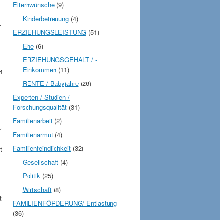
Elternwünsche
(9)
Kinderbetreuung
(4)
.
ERZIEHUNGSLEISTUNG
(51)
Ehe
(6)
ERZIEHUNGSGEHALT / -
Einkommen
(11)
4
RENTE / Babyjahre
(26)
Experten / Studien /
Forschungsqualität
(31)
Familienarbeit
(2)
r
Familienarmut
(4)
Familienfeindlichkeit
(32)
t
Gesellschaft
(4)
Politik
(25)
Wirtschaft
(8)
t
FAMILIENFÖRDERUNG/-Entlastung
(36)