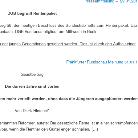
Pressemitteilung – 29.01.201
DGB begrüßt Rentenpaket
egrüßt den heutigen Beschluss des Bundeskabinetts zum Rentenpaket. Daz
enbach, DGB-Vorstandsmitglied, am Mittwoch in Berlin:
 der jungen Generationen gesichert werden. Dies ist durch den Aufbau einer
Frankfurter Rundschau Meinung 31.01.1
Geastbeitrag
Die dürren Jahre sind vorbei
kann mehr verteilt werden, ohne dass die Jüngeren ausgeplündert werden
Von Dierk Hirschel*
ernannten Reformer lautete: Die gesetzliche Rente ist in einer schrumpfenden
lbar, wenn die Rentner den Gürtel enger schnallen
. (…)