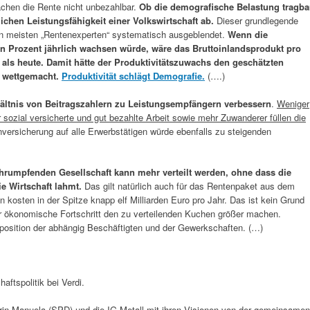
chen die Rente nicht unbezahlbar.
Ob die demografische Belastung tragba
lichen Leistungsfähigkeit einer Volkswirtschaft ab.
Dieser grundlegende
meisten „Rentenexperten“ systematisch ausgeblendet.
Wenn die
ein Prozent jährlich wachsen würde, wäre das Bruttoinlandsprodukt pro
 als heute. Damit hätte der Produktivitätszuwachs den geschätzten
g wettgemacht.
Produktivität schlägt Demografie.
(….)
hältnis von Beitragszahlern zu Leistungsempfängern verbessern
.
Weniger
 sozial versicherte und gut bezahlte Arbeit sowie mehr Zuwanderer füllen die
versicherung auf alle Erwerbstätigen würde ebenfalls zu steigenden
chrumpfenden Gesellschaft kann mehr verteilt werden, ohne dass die
e Wirtschaft lahmt.
Das gilt natürlich auch für das Rentenpaket aus dem
kosten in der Spitze knapp elf Milliarden Euro pro Jahr. Das ist kein Grund
er ökonomische Fortschritt den zu verteilenden Kuchen größer machen.
sposition der abhängig Beschäftigten und der Gewerkschaften. (…)
haftspolitik bei Verdi.
erin Manuela (SPD) und die IG-Metall mit ihren Visionen von der gemeinsamen