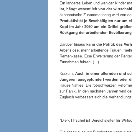
Ein längeres Leben und weniger Kinder ma
ist, hängt wesentlich von der wirtschaft
ökonomische Zusammenhang wird von den 
Produktivität je Beschäftigten nur um 
Kopf im Jahr 2060 um ein Drittel größer
Rückgang der arbeitenden Bevölkerun
Darüber hinaus
kann die Politik das Ver
Arbeitslose, mehr arbeitende Frauen, mehr
Rentenkasse.
Eine Erweiterung der Renten
Einnahmen führen. (…)
Kurzum:
Auch in einer alternden und s
Jüngeren ausgeplündert werden oder di
Hause Nahles. Die rot-schwarzen Reformen 
zur Panik. In den nächsten Jahren wird d
Zugleich verbessert sich die Verhandlung
*Dierk Hirschel ist Bereichsleiter für Wirtsc
Gleichzeitig locken Bundesfamilienminist