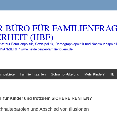
R BÜRO FÜR FAMILIENFRA
RHEIT (HBF)
nst zur Familienpolitik, Sozialpolitik, Demographiepolitik und Nachwuchspo
IERT / www.heidelberger-familienbuero.de
chgebiete
Familie in Zahlen
Schrumpf-Alterung
Mehr Kinder?
HBF 
T
für Kinder und trotzdem
SICHERE RENTEN
?
hhalteparolen und Abschied von Illusionen