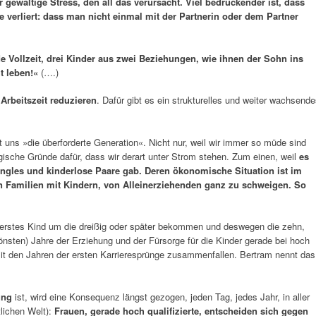
 gewaltige Stress, den all das verursacht. Viel bedrückender ist, dass
 verliert: dass man nicht einmal mit der Partnerin oder dem Partner
de Vollzeit, drei Kinder aus zwei Beziehungen, wie ihnen der Sohn ins
ht leben!«
(….)
 Arbeitszeit reduzieren
. Dafür gibt es ein strukturelles und weiter wachsend
 uns »die überforderte Generation«. Nicht nur, weil wir immer so müde sind
gische Gründe dafür, dass wir derart unter Strom stehen. Zum einen, weil
es
Singles und kinderlose Paare gab. Deren ökonomische Situation ist im
on Familien mit Kindern, von Alleinerziehenden ganz zu schweigen. So
 erstes Kind um die dreißig oder später bekommen und deswegen die zehn,
önsten) Jahre der Erziehung und der Fürsorge für die Kinder gerade bei hoch
mit den Jahren der ersten Karrieresprünge zusammenfallen. Bertram nennt das
ung
ist, wird eine Konsequenz längst gezogen, jeden Tag, jedes Jahr, in aller
tlichen Welt):
Frauen, gerade hoch qualifizierte, entscheiden sich gegen