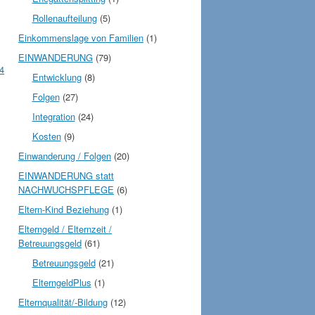
Rollenaufteilung
(5)
Einkommenslage von Familien
(1)
EINWANDERUNG
(79)
4
Entwicklung
(8)
Folgen
(27)
Integration
(24)
Kosten
(9)
Einwanderung / Folgen
(20)
EINWANDERUNG statt
NACHWUCHSPFLEGE
(6)
Eltern-Kind Beziehung
(1)
Elterngeld / Elternzeit /
Betreuungsgeld
(61)
Betreuungsgeld
(21)
ElterngeldPlus
(1)
Elternqualität/-Bildung
(12)