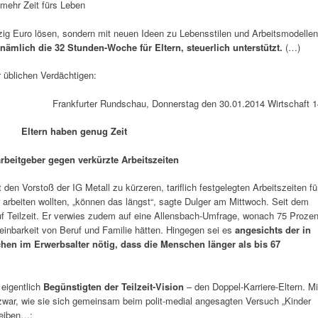
mehr Zeit fürs Leben
zig Euro lösen, sondern mit neuen Ideen zu Lebensstilen und Arbeitsmodellen
nämlich die 32 Stunden-Woche für Eltern, steuerlich unterstützt.
(…)
r üblichen Verdächtigen:
Frankfurter Rundschau, Donnerstag den 30.01.2014 Wirtschaft 1
Eltern haben genug Zeit
arbeitgeber gegen verkürzte Arbeitszeiten
en Vorstoß der IG Metall zu kürzeren, tariflich festgelegten Arbeitszeiten fü
r arbeiten wollten, „können das längst“, sagte Dulger am Mittwoch. Seit dem
 Teilzeit. Er verwies zudem auf eine Allensbach-Umfrage, wonach 75 Prozen
einbarkeit von Beruf und Familie hätten. Hingegen sei es
angesichts der in
en im Erwerbsalter nötig, dass die Menschen länger als bis 67
 eigentlich
Begünstigten der Teilzeit-Vision
– den Doppel-Karriere-Eltern. Mi
zwar, wie sie sich gemeinsam beim polit-medial angesagten Versuch „Kinder
reiben…: