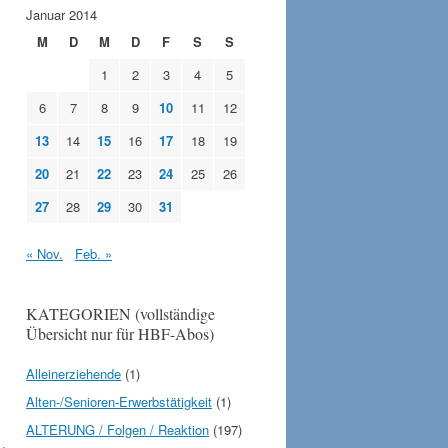
Januar 2014
M
D
M
D
F
S
S
1
2
3
4
5
6
7
8
9
10
11
12
13
14
15
16
17
18
19
20
21
22
23
24
25
26
27
28
29
30
31
« Nov.
Feb. »
KATEGORIEN (vollständige
Übersicht nur für HBF-Abos)
Alleinerziehende
(1)
Alten-/Senioren-Erwerbstätigkeit
(1)
ALTERUNG / Folgen / Reaktion
(197)