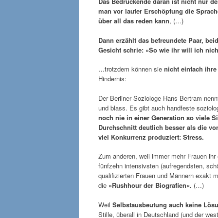
Das Bedrückende daran ist nicht nur der
man vor lauter Erschöpfung die Sprache
über all das reden kann
, (…)
Dann erzählt das befreundete Paar, bei
Gesicht schrie: »So wie ihr will ich nic
…trotzdem können sie
nicht einfach ihre
Hindernis:
Der Berliner Soziologe Hans Bertram nennt
und blass. Es gibt auch handfeste soziolo
noch nie in einer Generation so viele 
Durchschnitt deutlich besser als die v
viel Konkurrenz produziert: Stress.
Zum anderen, weil immer mehr Frauen ihr
fünfzehn intensivsten (aufregendsten, sch
qualifizierten Frauen und Männern exakt 
die
»Rushhour der Biografien«.
(…)
Weil
Selbstausbeutung auch keine Lös
Stille, überall in Deutschland (und der wes