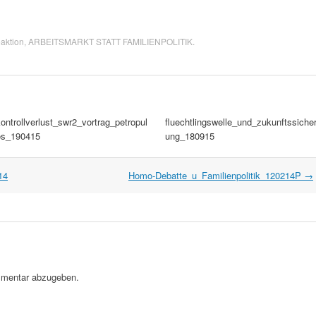
aktion
,
ARBEITSMARKT STATT FAMILIENPOLITIK
.
ontrollverlust_swr2_vortrag_petropul
fluechtlingswelle_und_zukunftssiche
os_190415
ung_180915
14
Homo-Debatte_u_Familienpolitik_120214P
→
mentar abzugeben.