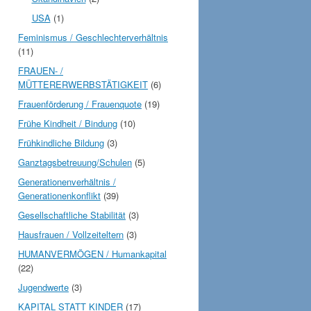
USA
(1)
Feminismus / Geschlechterverhältnis
(11)
FRAUEN- /
MÜTTERERWERBSTÄTIGKEIT
(6)
Frauenförderung / Frauenquote
(19)
Frühe Kindheit / Bindung
(10)
Frühkindliche Bildung
(3)
Ganztagsbetreuung/Schulen
(5)
Generationenverhältnis /
Generationenkonflikt
(39)
Gesellschaftliche Stabilität
(3)
Hausfrauen / Vollzeiteltern
(3)
HUMANVERMÖGEN / Humankapital
(22)
Jugendwerte
(3)
KAPITAL STATT KINDER
(17)