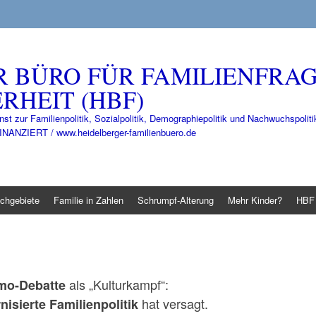
R BÜRO FÜR FAMILIENFRA
RHEIT (HBF)
nst zur Familienpolitik, Sozialpolitik, Demographiepolitik und Nachwuchspo
IERT / www.heidelberger-familienbuero.de
chgebiete
Familie in Zahlen
Schrumpf-Alterung
Mehr Kinder?
HBF 
als „Kulturkampf“:
mo-Debatte
hat versagt.
isierte Familienpolitik