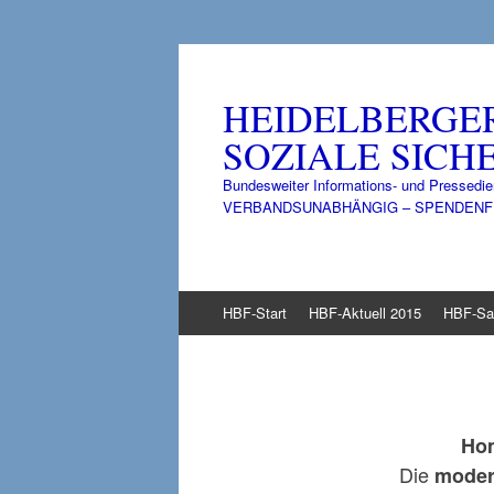
HEIDELBERGE
SOZIALE SICHE
Bundesweiter Informations- und Pressedie
VERBANDSUNABHÄNGIG – SPENDENFINANZ
Zum
HBF-Start
HBF-Aktuell 2015
HBF-Sa
Inhalt
springen
Ho
Die
modern