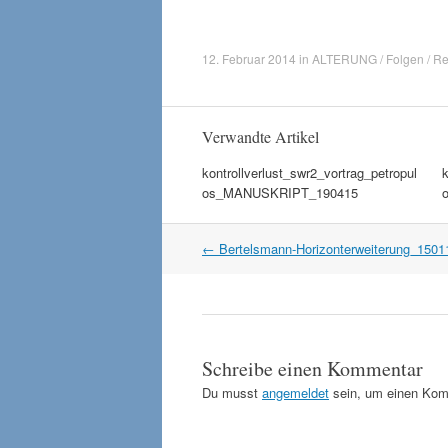
12. Februar 2014
in
ALTERUNG / Folgen / Re
Verwandte Artikel
kontrollverlust_swr2_vortrag_petropul
k
os_MANUSKRIPT_190415
Artikel
←
Bertelsmann-Horizonterweiterung_1501
Navigation
Schreibe einen Kommentar
Du musst
angemeldet
sein, um einen Kom