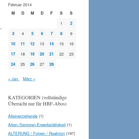
Februar 2014
M
D
M
D
F
S
S
1
2
-
3
4
5
6
7
8
9
10
11
12
13
14
15
16
17
18
19
20
21
22
23
24
25
26
27
28
« Jan.
März »
KATEGORIEN (vollständige
Übersicht nur für HBF-Abos)
Alleinerziehende
(1)
Alten-/Senioren-Erwerbstätigkeit
(1)
ALTERUNG / Folgen / Reaktion
(197)