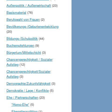
Außenpolitik / Außenwirtschaft
(23)
Basismaterial
(76)
Berufswahl von Frauen
(2)
Bevölkerungs-/Geburtenentwicklung
(20)
Bildungs-/Schulpolitik
(44)
Buchempfehlungen
(9)
Bürgertum/Mittelschicht
(3)
Chancengerechtigkeit / Sozialer
Aufstieg
(12)
Chancengerechtigkeit/Sozialer
Aufstieg
(3)
Demographie/Zukunfsfähigkeit
(3)
Demokratie / Lage / Konflikte
(5)
Ehe / Partnerschaften
(23)
"Homo-Ehe"
(5)
Ehegattensplitting
(1)