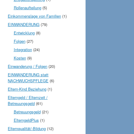
Rollenaufteilung
(5)
Einkommenslage von Familien
(1)
EINWANDERUNG
(79)
Entwicklung
(8)
Folgen
(27)
Integration
(24)
Kosten
(9)
Einwanderung / Folgen
(20)
EINWANDERUNG statt
NACHWUCHSPFLEGE
(6)
Eltern-Kind Beziehung
(1)
Elterngeld / Elternzeit /
Betreuungsgeld
(61)
Betreuungsgeld
(21)
ElterngeldPlus
(1)
Elternqualität/-Bildung
(12)