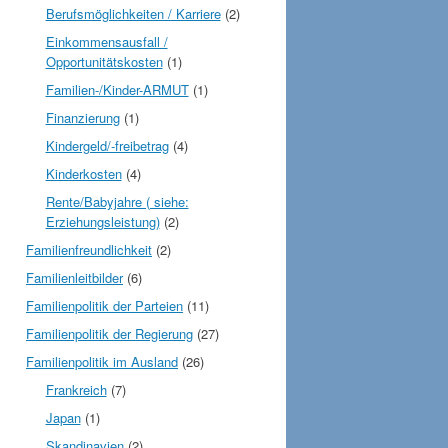
Berufsmöglichkeiten / Karriere
(2)
Einkommensausfall /
Opportunitätskosten
(1)
Familien-/Kinder-ARMUT
(1)
Finanzierung
(1)
Kindergeld/-freibetrag
(4)
Kinderkosten
(4)
Rente/Babyjahre ( siehe:
Erziehungsleistung)
(2)
Familienfreundlichkeit
(2)
Familienleitbilder
(6)
Familienpolitik der Parteien
(11)
Familienpolitik der Regierung
(27)
Familienpolitik im Ausland
(26)
Frankreich
(7)
Japan
(1)
Skandinavien
(2)