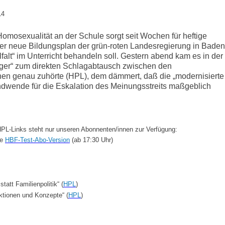
14
Homosexualität an der Schule sorgt seit Wochen für heftige
 der neue Bildungsplan der grün-roten Landesregierung in Baden
lfalt“ im Unterricht behandeln soll. Gestern abend kam es in der
er“ zum direkten Schlagabtausch zwischen den
nen genau zuhörte (HPL), dem dämmert, daß die „modernisierte
sendwende für die Eskalation des Meinungsstreits maßgeblich
PL-Links steht nur unseren Abonnenten/innen zur Verfügung:
ie
HBF-Test-Abo-Version
(ab 17:30 Uhr)
att Familienpolitik“ (
HPL
)
tionen und Konzepte“ (
HPL
)