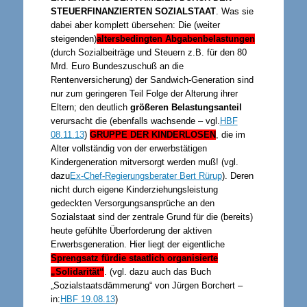
STEUERFINANZIERTEN SOZIALSTAAT
. Was sie
dabei aber komplett übersehen: Die (weiter
steigenden)
altersbedingten Abgabenbelastungen
(durch Sozialbeiträge und Steuern z.B. für den 80
Mrd. Euro Bundeszuschuß an die
Rentenversicherung) der Sandwich-Generation sind
nur zum geringeren Teil Folge der Alterung ihrer
Eltern; den deutlich
größeren Belastungsanteil
verursacht die (ebenfalls wachsende – vgl.
HBF
08.11.13
)
GRUPPE DER KINDERLOSEN
, die im
Alter vollständig von der erwerbstätigen
Kindergeneration mitversorgt werden muß! (vgl.
dazu
Ex-Chef-Regierungsberater Bert Rürup
). Deren
nicht durch eigene Kinderziehungsleistung
gedeckten Versorgungsansprüche an den
Sozialstaat sind der zentrale Grund für die (bereits)
heute gefühlte Überforderung der aktiven
Erwerbsgeneration. Hier liegt der eigentliche
Sprengsatz für
die staatlich organisierte
„Solidarität“
. (vgl. dazu auch das Buch
„Sozialstaatsdämmerung“ von Jürgen Borchert –
in:
HBF 19.08.13
)