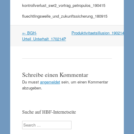
kontrollverlust_swr2_vortrag_petropulos_190415
fluechtlingswelle_und_zukunftssicherung_180915
Artikel
←
BGH-
Produktivitaetsillusion_190214
→
Navigation
Urteil_Unterhalt_170214P
Schreibe einen Kommentar
Du musst
angemeldet
sein, um einen Kommentar
abzugeben.
Suche auf HBF-Internetseite
Search