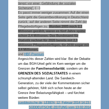
längst vor einer „Gefährdung der sozialen
Sicherung“.
(…)
Es passt immer weniger zusammen: Auf der einen
Seite geht die Gesamtbevölkerung in Deutschland
zurück, auf der anderen Seite nimmt die Zahl der
Pflegebedürftigen zu.
Wurden 2005 noch 2,1
Millionen gezählt, waren es fünf Jahre später
schon 2,4 Millionen. Das Bundesamt für
Statistik rechnet für 2020 bereits mit 2,9
Millionen Pflegebedürftigen, für 2030 sogar mit
3,4 Millionen.
und
HBF-Premium
Angesichts dieser Zahlen wird klar: Bei der Debatte
um das BGH-Urteil geht im Kern weniger um die
Grenzen der
Familiensolidarität
, sondern um die
GRENZEN DES SOZIALSTAATES
in einem
schrumpf-alternden Land. Die Sandwich-
Generation, zu der viele der Kommentatoren sicher
selbst gehören, fühlt sich schon heute an der
Grenze ihrer Belastungsfähigkeit – und fürchtet
weitere Bürden:
sueddeutsche.de, LEBEN 12. Februar 2014 14:23 /
SÜDDEUTSCHE ZEITUNG vom 13.02.2014