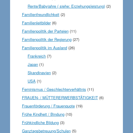
Rente/Babyjahre ( siehe: Erziehungsleistung)
(2)
Familienfreundlichkeit
(2)
Familienleitbilder
(6)
Familienpolitik der Parteien
(11)
Familienpolitik der Regierung
(27)
Familienpolitik im Ausland
(26)
Frankreich
(7)
Japan
(1)
Skandinavien
(2)
USA
(1)
Feminismus / Geschlechterverhältnis
(11)
FRAUEN- / MÜTTERERWERBSTÄTIGKEIT
(6)
Frauenförderung / Frauenquote
(19)
Frühe Kindheit / Bindung
(10)
Frühkindliche Bildung
(3)
Ganztagsbetreuung/Schulen
(5)