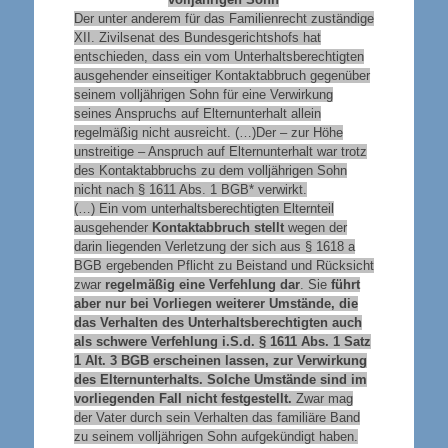
Der unter anderem für das Familienrecht zuständige
XII. Zivilsenat des Bundesgerichtshofs hat
entschieden, dass ein vom Unterhaltsberechtigten
ausgehender einseitiger Kontaktabbruch gegenüber
seinem volljährigen Sohn für eine Verwirkung
seines Anspruchs auf Elternunterhalt allein
regelmäßig nicht ausreicht. (…)Der – zur Höhe
unstreitige – Anspruch auf Elternunterhalt war trotz
des Kontaktabbruchs zu dem volljährigen Sohn
nicht nach § 1611 Abs. 1 BGB* verwirkt.
(…) Ein vom unterhaltsberechtigten Elternteil
ausgehender
Kontaktabbruch stellt
wegen der
darin liegenden Verletzung der sich aus § 1618 a
BGB ergebenden Pflicht zu Beistand und Rücksicht
zwar
regelmäßig eine Verfehlung dar
. Sie
führt
aber nur bei Vorliegen weiterer Umstände, die
das Verhalten des Unterhaltsberechtigten auch
als schwere Verfehlung i.S.d. § 1611 Abs. 1 Satz
1 Alt. 3 BGB erscheinen lassen, zur Verwirkung
des Elternunterhalts. Solche Umstände sind im
vorliegenden Fall nicht festgestellt.
Zwar mag
der Vater durch sein Verhalten das familiäre Band
zu seinem volljährigen Sohn aufgekündigt haben.