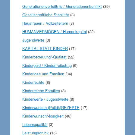
Generationenverhältnis / Generationenkonflikt
(39)
Gesellschaftliche Stabilität
(3)
Hausfrauen / Vollzeiteltern
(3)
HUMANVERMÖGEN / Humankapital
(22)
Jugendwerte
(3)
KAPITAL STATT KINDER
(17)
Kinderbetreuung/-Qualität
(52)
Kindergeld / Kinderfreibetrag
(9)
Kinderlose und Familien
(34)
Kinderrechte
(8)
Kinderreiche Familien
(8)
Kinderwerte / Jugendwerte
(8)
Kinderwunsch-(Politik)REZEPTE
(17)
Kinderwunsch/-losigkeit
(46)
Lebensqualität
(3)
Leistungsdruck
(15)