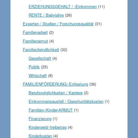
ERZIEHUNGSGEHALT / -Einkommen
(11)
RENTE / Babyjahre
(26)
Experten / Studien / Forschungsqualität
(31)
Familienarbeit
(2)
Familienarmut
(4)
Familienfeindlichkeit
(32)
Gesellschaft
(4)
Politik
(25)
Wirtschaft
(8)
FAMILIENFÖRDERUNG/-Entlastung
(36)
Berufsmöglichkeiten / Karriere
(2)
Einkommensausfall / Opportunitätskosten
(1)
Familien-/Kinder-ARMUT
(1)
Finanzierung
(1)
Kindergeld/-freibetrag
(4)
Kinderkosten
(4)