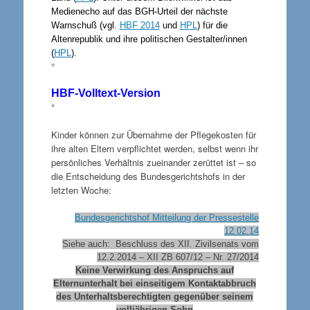
Medienecho auf das BGH-Urteil der nächste
Warnschuß (vgl.
HBF 2014
und
HPL
) für die
Altenrepublik und ihre politischen Gestalter/innen
(
HPL
).
°
HBF-Volltext-Version
°
Kinder können zur Übernahme der Pflegekosten für
ihre alten Eltern verpflichtet werden, selbst wenn ihr
persönliches Verhältnis zueinander zerüttet ist – so
die Entscheidung des Bundesgerichtshofs in der
letzten Woche:
Bundesgerichtshof Mitteilung der Pressestelle
12.02.14
Siehe auch: Beschluss des XII. Zivilsenats vom
12.2.2014 – XII ZB 607/12 – Nr. 27/2014
Keine Verwirkung des Anspruchs auf
Elternunterhalt bei einseitigem Kontaktabbruch
des Unterhaltsberechtigten gegenüber seinem
volljährigen Sohn