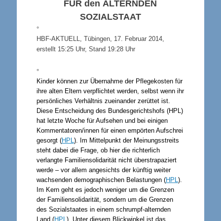
ÜR
den
ALTERNDEN
SOZIALSTAAT
°
HBF-AKTUELL, Tübingen, 17. Februar 2014,
erstellt 15:25 Uhr, Stand 19:28 Uhr
°
Kinder können zur Übernahme der Pflegekosten für
ihre alten Eltern verpflichtet werden, selbst wenn ihr
persönliches Verhältnis zueinander zerüttet ist.
Diese Entscheidung des Bundesgerichtshofs (HPL)
hat letzte Woche für Aufsehen und bei einigen
Kommentatoren/innen für einen empörten Aufschrei
gesorgt (
HPL
). Im Mittelpunkt der Meinungsstreits
steht dabei die Frage, ob hier die richterlich
verlangte Familiensolidarität nicht überstrapaziert
werde – vor allem angesichts der künftig weiter
wachsenden demographischen Belastungen (
HPL
).
Im Kern geht es jedoch weniger um die Grenzen
der Familiensolidarität, sondern um die Grenzen
des Sozialstaates in einem schrumpf-alternden
Land (
HPL
). Unter diesem Blickwinkel ist das