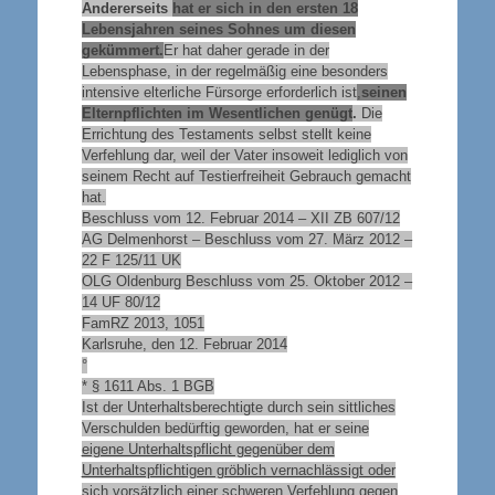
Andererseits
hat er sich in den ersten 18
Lebensjahren seines Sohnes um diesen
gekümmert.
Er hat daher gerade in der
Lebensphase, in der regelmäßig eine besonders
intensive elterliche Fürsorge erforderlich ist
,
seinen
Elternpflichten im Wesentlichen genügt
.
Die
Errichtung des Testaments selbst stellt keine
Verfehlung dar, weil der Vater insoweit lediglich von
seinem Recht auf Testierfreiheit Gebrauch gemacht
hat.
Beschluss vom 12. Februar 2014 – XII ZB 607/12
AG Delmenhorst – Beschluss vom 27. März 2012 –
22 F 125/11 UK
OLG Oldenburg Beschluss vom 25. Oktober 2012 –
14 UF 80/12
FamRZ 2013, 1051
Karlsruhe, den 12. Februar 2014
°
* § 1611 Abs. 1 BGB
Ist der Unterhaltsberechtigte durch sein sittliches
Verschulden bedürftig geworden, hat er seine
eigene Unterhaltspflicht gegenüber dem
Unterhaltspflichtigen gröblich vernachlässigt oder
sich vorsätzlich einer schweren Verfehlung gegen