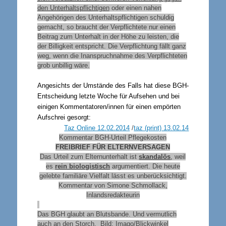
den Unterhaltspflichtigen
oder einen nahen
Angehörigen des Unterhaltspflichtigen schuldig
gemacht, so braucht der Verpflichtete nur einen
Beitrag zum Unterhalt in der Höhe zu leisten, die
der Billigkeit entspricht. Die Verpflichtung fällt ganz
weg, wenn die Inanspruchnahme des Verpflichteten
grob unbillig wäre.
Angesichts der Umstände des Falls hat diese BGH-
Entscheidung letzte Woche für Aufsehen und bei
einigen Kommentatoren/innen für einen empörten
Aufschrei gesorgt:
Taz Online 12.02.2014
/
taz (print) 13.02.14
Kommentar BGH-Urteil Pflegekosten
FREIBRIEF FÜR ELTERNVERSAGEN
Das Urteil zum Elternunterhalt ist
skandalös
, weil
es
rein biologistisch
argumentiert. Die heute
gelebte familiäre Vielfalt lässt es unberücksichtigt.
Kommentar von Simone Schmollack,
Inlandsredakteurin
Das BGH glaubt an Blutsbande. Und vermutlich
auch an den Storch. Bild: Imago/Blickwinkel