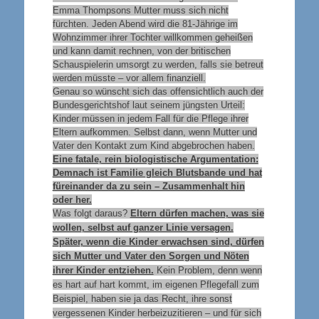
Emma Thompsons Mutter muss sich nicht
fürchten. Jeden Abend wird die 81-Jährige im
Wohnzimmer ihrer Tochter willkommen geheißen
und kann damit rechnen, von der britischen
Schauspielerin umsorgt zu werden, falls sie betreut
werden müsste – vor allem finanziell.
Genau so wünscht sich das offensichtlich auch der
Bundesgerichtshof laut seinem jüngsten Urteil:
Kinder müssen in jedem Fall für die Pflege ihrer
Eltern aufkommen. Selbst dann, wenn Mutter und
Vater den Kontakt zum Kind abgebrochen haben.
Eine fatale, rein biologistische Argumentation:
Demnach ist Familie gleich Blutsbande und hat
füreinander da zu sein – Zusammenhalt hin
oder her.
Was folgt daraus?
Eltern dürfen machen, was sie
wollen, selbst auf ganzer Linie versagen.
Später, wenn die Kinder erwachsen sind, dürfen
sich Mutter und Vater den Sorgen und Nöten
ihrer Kinder entziehen.
Kein Problem, denn wenn
es hart auf hart kommt, im eigenen Pflegefall zum
Beispiel, haben sie ja das Recht, ihre sonst
vergessenen Kinder herbeizuzitieren – und für sich