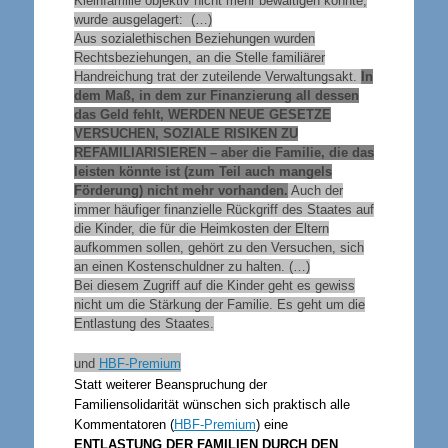
Kleinfamilie objektiv nicht mehr bewältigen konnte,
wurde ausgelagert: (…)
Aus sozialethischen Beziehungen wurden
Rechtsbeziehungen, an die Stelle familiärer
Handreichung trat der zuteilende Verwaltungsakt.
In
dem Maß, in dem zur Finanzierung all dessen
das Geld fehlt, WERDEN NEUE GESETZE
VERSUCHEN, SOZIALE RISIKEN ZU
REFAMILIARISIEREN – aber die Familie, die das
leisten könnte ist (zum Teil auch mangels
Förderung) nicht mehr vorhanden.
Auch der
immer häufiger finanzielle Rückgriff des Staates auf
die Kinder, die für die Heimkosten der Eltern
aufkommen sollen, gehört zu den Versuchen, sich
an einen Kostenschuldner zu halten. (…)
Bei diesem Zugriff auf die Kinder geht es gewiss
nicht um die Stärkung der Familie. Es geht um die
Entlastung des Staates.
und
HBF-Premium
Statt weiterer Beanspruchung der
Familiensolidarität wünschen sich praktisch alle
Kommentatoren (
HBF-Premium
) eine
ENTLASTUNG DER FAMILIEN DURCH DEN