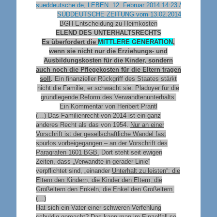
sueddeutsche.de, LEBEN 12. Februar 2014 14:23 /
SÜDDEUTSCHE ZEITUNG vom 13.02.2014
BGH-Entscheidung zu Heimkosten
ELEND DES UNTERHALTSRECHTS
Es überfordert die
MITTLERE GENERATION
,
wenn sie nicht nur die Erziehungs- und
Ausbildungskosten für die Kinder, sondern
auch noch die Pflegekosten für die Eltern tragen
soll
.
Ein finanzieller Rückgriff des Staates stärkt
nicht die Familie, er schwächt sie. Plädoyer für die
grundlegende Reform des Verwandtenunterhalts.
Ein Kommentar von Heribert Prantl
(…) Das Familienrecht von 2014 ist ein ganz
anderes Recht als das von 1954.
Nur an einer
Vorschrift ist der gesellschaftliche Wandel fast
spurlos vorbeigegangen – an der Vorschrift des
Paragrafen 1601 BGB.
Dort steht seit ewigen
Zeiten, dass „Verwandte in gerader Linie“
verpflichtet sind, „einander
Unterhalt zu leisten“: die
Eltern den Kindern, die Kinder den Eltern, die
Großeltern den Enkeln, die Enkel den Großeltern.
(…)
Hat sich ein Vater einer schweren Verfehlung
schuldig gemacht? Das kann man im Einzelfall so