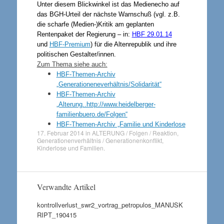
Unter diesem Blickwinkel ist das Medienecho auf
das BGH-Urteil der nächste Warnschuß (vgl. z.B.
die scharfe (Medien-)Kritik am geplanten
Rentenpaket der Regierung – in:
HBF 29.01.14
und
HBF-Premium
) für die Altenrepublik und ihre
politischen Gestalter/innen.
Zum Thema siehe auch:
HBF-Themen-Archiv
„Generationeneverhältnis/Solidarität“
HBF-Themen-Archiv
„Alterung..http://www.heidelberger-
familienbuero.de/Folgen“
HBF-Themen-Archiv „Familie und Kinderlose
17. Februar 2014
in
ALTERUNG / Folgen / Reaktion
,
Generationenverhältnis / Generationenkonflikt
,
Kinderlose und Familien
.
Verwandte Artikel
kontrollverlust_swr2_vortrag_petropulos_MANUSK
RIPT_190415