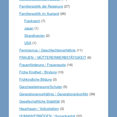
Familienpolitik der Regierung
(27)
Familienpolitik im Ausland
(26)
Frankreich
(7)
Japan
(1)
Skandinavien
(2)
USA
(1)
Feminismus / Geschlechterverhältnis
(11)
FRAUEN- / MÜTTERERWERBSTÄTIGKEIT
(6)
Frauenförderung / Frauenquote
(19)
Frühe Kindheit / Bindung
(10)
Frühkindliche Bildung
(3)
Ganztagsbetreuung/Schulen
(5)
Generationenverhältnis / Generationenkonflikt
(39)
Gesellschaftliche Stabilität
(3)
Hausfrauen / Vollzeiteltern
(3)
HUMANVERMÖGEN / Humankapital
(22)