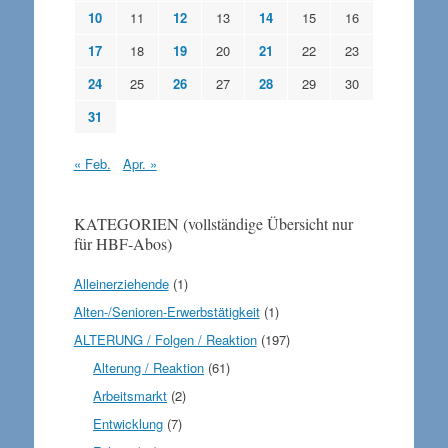
10
11
12
13
14
15
16
17
18
19
20
21
22
23
24
25
26
27
28
29
30
31
« Feb.
Apr. »
KATEGORIEN (vollständige Übersicht nur
für HBF-Abos)
Alleinerziehende
(1)
Alten-/Senioren-Erwerbstätigkeit
(1)
ALTERUNG / Folgen / Reaktion
(197)
Alterung / Reaktion
(61)
Arbeitsmarkt
(2)
Entwicklung
(7)