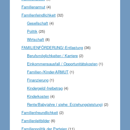
Familienarmut
(4)
Familienfeindlichkeit
(32)
Gesellschaft
(4)
Politik
(25)
Wirtschaft
(8)
FAMILIENFÖRDERUNG/-Entlastung
(36)
Berufsmöglichkeiten / Karriere
(2)
Einkommensausfall / Opportunitätskosten
(1)
Familien-/Kinder-ARMUT
(1)
Finanzierung
(1)
Kindergeld/-freibetrag
(4)
Kinderkosten
(4)
Rente/Babyjahre ( siehe: Erziehungsleistung)
(2)
Familienfreundlichkeit
(2)
Familienleitbilder
(6)
Familienpolitik der Parteien
(11)