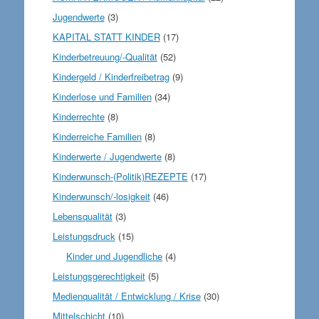
Jugendwerte
(3)
KAPITAL STATT KINDER
(17)
Kinderbetreuung/-Qualität
(52)
Kindergeld / Kinderfreibetrag
(9)
Kinderlose und Familien
(34)
Kinderrechte
(8)
Kinderreiche Familien
(8)
Kinderwerte / Jugendwerte
(8)
Kinderwunsch-(Politik)REZEPTE
(17)
Kinderwunsch/-losigkeit
(46)
Lebensqualität
(3)
Leistungsdruck
(15)
Kinder und Jugendliche
(4)
Leistungsgerechtigkeit
(5)
Medienqualität / Entwicklung / Krise
(30)
Mittelschicht
(10)