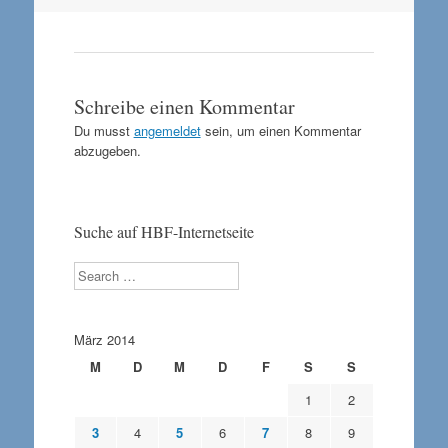
Schreibe einen Kommentar
Du musst
angemeldet
sein, um einen Kommentar
abzugeben.
Suche auf HBF-Internetseite
Search
März 2014
M
D
M
D
F
S
S
1
2
3
4
5
6
7
8
9