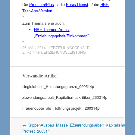
Die
Premium/Plus
– / die
Basis-Dienst
– / die
HBF-
Test-Abo-Version
°
Zum Thema siehe auch:
HBF-Themen-Archiv
„Erziehungsgehalt/Einkommen“
°
26. März 2014
in
ERZIEHUNGSGEHALT / -
Einkommen
,
ERZIEHUNGSLEISTUNG
.
Verwandte Artikel
Ungleichheit_Belastungsgrenze_090514p
Zuwendungsarbeit_Kapitalismuskritiker_260314p
Frauenquote_als_Hoffnungsprojekt_260314p
Artikel
←
KrippenAusbau_Masse_Eltern-
Zuwendungsarbeit_Kapitalismuskri
Navigation
Protest_260314