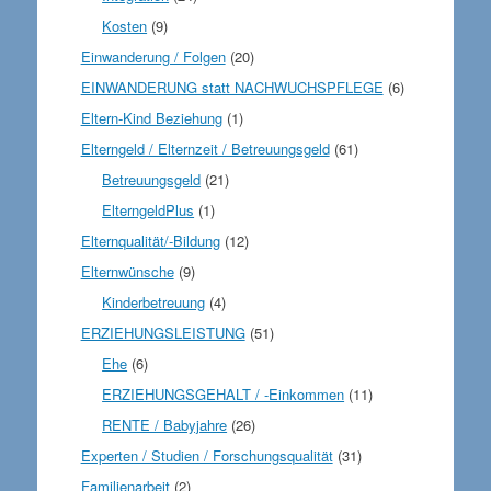
Kosten
(9)
Einwanderung / Folgen
(20)
EINWANDERUNG statt NACHWUCHSPFLEGE
(6)
Eltern-Kind Beziehung
(1)
Elterngeld / Elternzeit / Betreuungsgeld
(61)
Betreuungsgeld
(21)
ElterngeldPlus
(1)
Elternqualität/-Bildung
(12)
Elternwünsche
(9)
Kinderbetreuung
(4)
ERZIEHUNGSLEISTUNG
(51)
Ehe
(6)
ERZIEHUNGSGEHALT / -Einkommen
(11)
RENTE / Babyjahre
(26)
Experten / Studien / Forschungsqualität
(31)
Familienarbeit
(2)