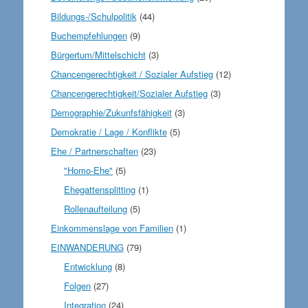
Bildungs-/Schulpolitik
(44)
Buchempfehlungen
(9)
Bürgertum/Mittelschicht
(3)
Chancengerechtigkeit / Sozialer Aufstieg
(12)
Chancengerechtigkeit/Sozialer Aufstieg
(3)
Demographie/Zukunfsfähigkeit
(3)
Demokratie / Lage / Konflikte
(5)
Ehe / Partnerschaften
(23)
"Homo-Ehe"
(5)
Ehegattensplitting
(1)
Rollenaufteilung
(5)
Einkommenslage von Familien
(1)
EINWANDERUNG
(79)
Entwicklung
(8)
Folgen
(27)
Integration
(24)