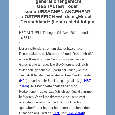
„generationengerecht
GESTALTEN
“ oder
seine
URSACHEN ANGEHEN
?
/
ÖSTERREICH
will dem „Modell
Deutschland“ (lieber) nicht folgen
°
HBF-AKTUELL Tübingen 04. April 2014, erstellt
14:58 Uhr
°
Der anhaltende Streit um das schwarz-roten
Rentenpaket aus „Mütterrente“ und „Rente mit 63“
ist ein Kampf um die Deutungshoheit bei der
Gerechtigkeitsfrage: Die Bevölkerung soll sich
zwischen „geschenkt“, „verdient“ oder „weiterer
Treibstoff für den Generationenkrieg“ entscheiden
(
HPL
) – und hat ihr Urteil längst gefällt (vgl.
HBF
2014a
). Nur noch vereinzelt fragen sich
Redaktionen, ob es tatsächlich genügt, die immer
heftigeren Verteilungskämpfe einer schrumpf-
alternden Gesellschaft lediglich politisch zu
„gestalten“ oder besser bei deren tiefreichenden
Ursachen anzusetzen (
HPL
und
HBF 2014b
).