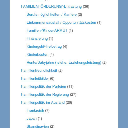
FAMILIENFÖRDERUNG/-Entlastung
(36)
Berufsmöglichkeiten / Karriere
(2)
Einkommensausfall / Opportunitätskosten
(1)
Familien-/Kinder-ARMUT
(1)
Finanzierung
(1)
Kindergeld/-freibetrag
(4)
Kinderkosten
(4)
Rente/Babyjahre ( siehe: Erziehungsleistung)
(2)
Familienfreundlichkeit
(2)
Familienleitbilder
(6)
Familienpolitik der Parteien
(11)
Familienpolitik der Regierung
(27)
Familienpolitik im Ausland
(26)
Frankreich
(7)
Japan
(1)
Skandinavien
(2)