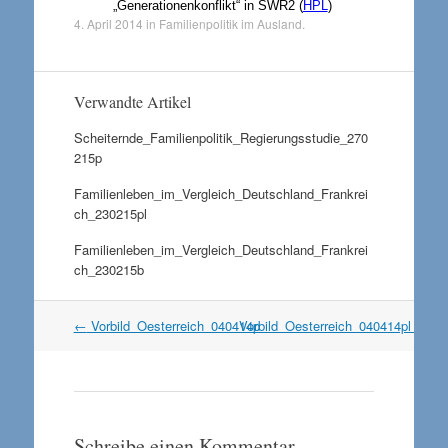
„Generationenkonflikt“ in SWR2 (
HPL
)
4. April 2014
in
Familienpolitik im Ausland
.
Verwandte Artikel
Scheiternde_Familienpolitik_Regierungsstudie_270
215p
Familienleben_im_Vergleich_Deutschland_Frankrei
ch_230215pl
Familienleben_im_Vergleich_Deutschland_Frankrei
ch_230215b
Artikel
←
Vorbild_Oesterreich_040414p
Vorbild_Oesterreich_040414pl
→
Navigation
Schreibe einen Kommentar