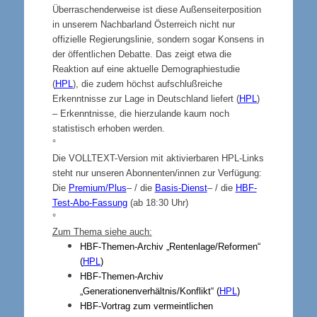
Überraschenderweise ist diese Außenseiterposition
in unserem Nachbarland Österreich nicht nur
offizielle Regierungslinie, sondern sogar Konsens in
der öffentlichen Debatte. Das zeigt etwa die
Reaktion auf eine aktuelle Demographiestudie
(
HPL
), die zudem höchst aufschlußreiche
Erkenntnisse zur Lage in Deutschland liefert (
HPL
)
– Erkenntnisse, die hierzulande kaum noch
statistisch erhoben werden.
°
Die VOLLTEXT-Version mit aktivierbaren HPL-Links
steht nur unseren Abonnenten/innen zur Verfügung:
Die
Premium/Plus
– / die
Basis-Dienst
– / die
HBF-
Test-Abo-Fassung
(ab 18:30 Uhr)
°
Zum Thema siehe auch:
HBF-Themen-Archiv „Rentenlage/Reformen“
(
HPL
)
HBF-Themen-Archiv
„Generationenverhältnis/Konflikt“ (
HPL
)
HBF-Vortrag zum vermeintlichen