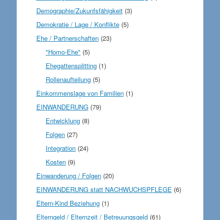
Demographie/Zukunfsfähigkeit
(3)
Demokratie / Lage / Konflikte
(5)
Ehe / Partnerschaften
(23)
"Homo-Ehe"
(5)
Ehegattensplitting
(1)
Rollenaufteilung
(5)
Einkommenslage von Familien
(1)
EINWANDERUNG
(79)
Entwicklung
(8)
Folgen
(27)
Integration
(24)
Kosten
(9)
Einwanderung / Folgen
(20)
EINWANDERUNG statt NACHWUCHSPFLEGE
(6)
Eltern-Kind Beziehung
(1)
Elterngeld / Elternzeit / Betreuungsgeld
(61)