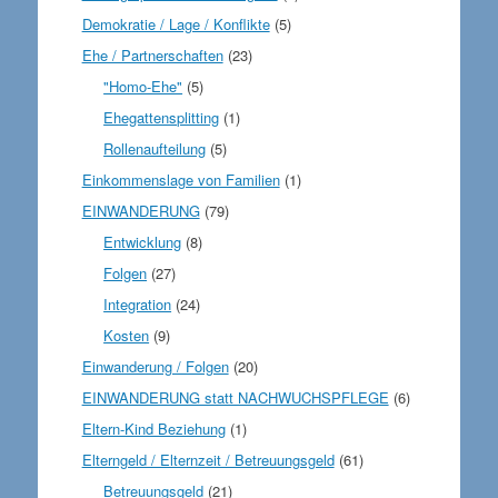
Demokratie / Lage / Konflikte
(5)
Ehe / Partnerschaften
(23)
"Homo-Ehe"
(5)
Ehegattensplitting
(1)
Rollenaufteilung
(5)
Einkommenslage von Familien
(1)
EINWANDERUNG
(79)
Entwicklung
(8)
Folgen
(27)
Integration
(24)
Kosten
(9)
Einwanderung / Folgen
(20)
EINWANDERUNG statt NACHWUCHSPFLEGE
(6)
Eltern-Kind Beziehung
(1)
Elterngeld / Elternzeit / Betreuungsgeld
(61)
Betreuungsgeld
(21)