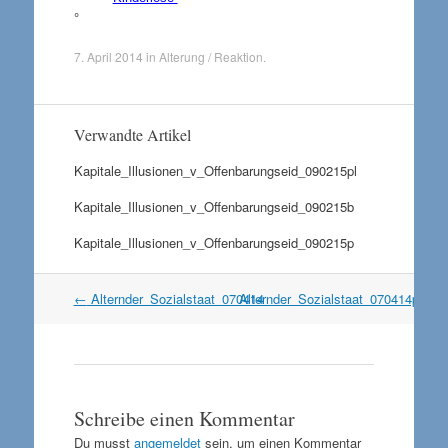
°
7. April 2014
in
Alterung / Reaktion
.
Verwandte Artikel
Kapitale_Illusionen_v_Offenbarungseid_090215pl
Kapitale_Illusionen_v_Offenbarungseid_090215b
Kapitale_Illusionen_v_Offenbarungseid_090215p
Artikel
←
Alternder_Sozialstaat_070414
Alternder_Sozialstaat_070414p
→
Navigation
Schreibe einen Kommentar
Du musst
angemeldet
sein, um einen Kommentar