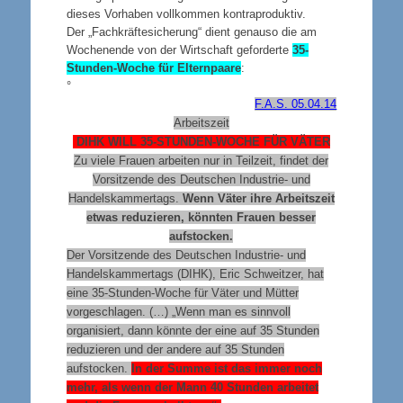
dieses Vorhaben vollkommen kontraproduktiv.
Der „Fachkräftesicherung“ dient genauso die am
Wochenende von der Wirtschaft geforderte
35-
Stunden-Woche für Elternpaare
:
°
F.A.S. 05.04.14
Arbeitszeit
DIHK WILL 35-STUNDEN-WOCHE FÜR VÄTER
Zu viele Frauen arbeiten nur in Teilzeit, findet der
Vorsitzende des Deutschen Industrie- und
Handelskammertags.
Wenn Väter ihre Arbeitszeit
etwas reduzieren, könnten Frauen besser
aufstocken.
Der Vorsitzende des Deutschen Industrie- und
Handelskammertags (DIHK), Eric Schweitzer, hat
eine 35-Stunden-Woche für Väter und Mütter
vorgeschlagen. (…) „Wenn man es sinnvoll
organisiert, dann könnte der eine auf 35 Stunden
reduzieren und der andere auf 35 Stunden
aufstocken.
In der Summe ist das immer noch
mehr, als wenn der Mann 40 Stunden arbeitet