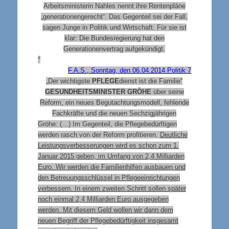
Arbeitsministerin Nahles nennt ihre Rentenpläne
„generationengerecht“. Das Gegenteil sei der Fall,
sagen Junge in Politik und Wirtschaft. Für sie ist
klar: Die Bundesregierung hat den
Generationenvertrag aufgekündigt.
°
F.A.S., Sonntag, den 06.04.2014 Politik 7
„Der wichtigste
PFLEGE
dienst ist die Familie“
GESUNDHEITSMINISTER GRÖHE
über seine
Reform, ein neues Begutachtungsmodell, fehlende
Fachkräfte und die neuen Sechzigjährigen
Gröhe: (…) Im Gegenteil, die Pflegebedürftigen
werden rasch von der Reform profitieren.
Deutliche
Leistungsverbesserungen wird es schon zum 1.
Januar 2015 geben, im Umfang von 2,4 Milliarden
Euro. Wir werden die Familienhilfen ausbauen und
den Betreuungsschlüssel in Pflegeeinrichtungen
verbessern. In einem zweiten Schritt sollen später
noch einmal 2,4 Milliarden Euro ausgegeben
werden. Mit diesem Geld wollen wir dann dem
neuen Begriff der Pflegebedürftigkeit insgesamt