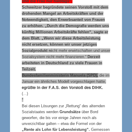
und die Frau nur halbtags“.
Schweitzer begründete seinen Vorstoß mit dem
drohenden Mangel an Arbeitskräften und der
Notwendigkeit, den Erwerbsanteil von Frauen
zu erhöhen. „Durch die Demografie werden uns
künftig Millionen Arbeitskräfte fehlen“, sagte er
dem Blatt. „Wenn wir diese Arbeitsleistung
nicht ersetzen, können wir unser jetziges
Sozialprodukt ni
cht mehr erwirtschaften und unser
Sozialsystem nicht mehr finanzieren.“
Derzeit
arbeiteten in Deutschland zu viele Frauen in
Teilzeit.
Bundesfamilienministerin Manuela (SPD),
die im
Januar ein ähnliches Modell vorgeschlagen hatte,
eg
rüßte in der F.A.S. den Vorstoß des DIHK.
(…)
°
Bei diesen Lösungen zur „Rettung“ des alternden
Sozialstaates werden
Grundsätze
über Bord
geworfen, die bis vor einige Jahren noch als
unverzichtbar galten – etwa die Formel von der
„Rente als Lohn für Lebensleistung“.
Gemessen