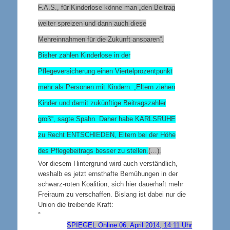
F.A.S.,
für Kinderlose könne man „den Beitrag
weiter spreizen
und dann auch diese
Mehreinnahmen für die Zukunft ansparen“.
Bisher zahlen Kinderlose in der
Pflegeversicherung einen Viertelprozentpunkt
mehr als Personen mit Kindern. „Eltern ziehen
Kinder und damit zukünftige Beitragszahler
groß“, sagte Spahn. Daher habe
KARLSRUHE
zu Recht
ENTSCHIEDEN
, Eltern bei der Höhe
des Pflegebeitrags besser zu stellen.
(…).
Vor diesem Hintergrund wird auch verständlich,
weshalb es jetzt
ernsthafte Bemühungen in der
schwarz-roten Koalition, sich hier dauerhaft mehr
Freiraum zu verschaffen. Bislang ist dabei nur die
Union die treibende Kraft:
°
SPIEGEL Online 06. April 2014, 14:11 Uhr