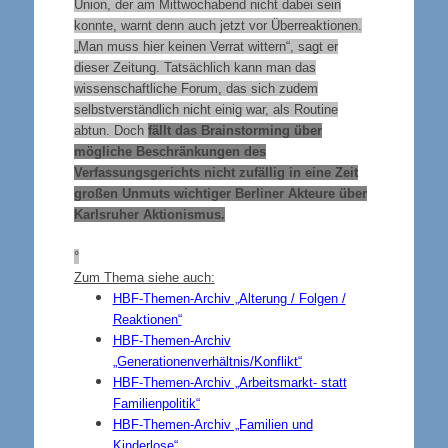
Union, der am Mittwochabend nicht dabei sein
konnte, warnt denn auch jetzt vor Überreaktionen.
„Man muss hier keinen Verrat wittern“, sagt er
dieser Zeitung. Tatsächlich kann man das
wissenschaftliche Forum, das sich zudem
selbstverständlich nicht einig war, als Routine
abtun. Doch
fällt das Brainstorming über
mögliche Beschränkungen des
Verfassungsgerichts nicht zufällig in eine Zeit
großen Unmuts wichtiger Berliner Akteure über
Karlsruher Aktionismus.
°
Zum Thema siehe auch:
HBF-Themen-Archiv „Alterung / Folgen /
Reaktionen“
HBF-Themen-Archiv
„Generationenverhältnis/Konflikt“
HBF-Themen-Archiv „Arbeitsmarkt- statt
Familienpolitik“
HBF-Themen-Archiv „Familien und
Kinderlose“