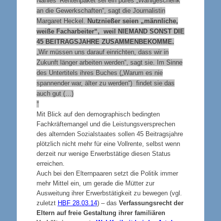
Nahles‘ Rentenpaket sei ein pures „Wahlgeschenk
an die Gewerkschaften“, sagt die Journalistin
Margaret Heckel.
Nutznießer seien „männliche,
weiße Facharbeiter“, weil
NIEMAND SONST DIE
45 BEITRAGSJAHRE ZUSAMMENBEKOMME.
„Wir müssen uns darauf einrichten, dass wir in
Zukunft länger arbeiten werden“, sagt sie. Im Sinne
des Untertitels ihres Buches („Warum es nie
spannender war, älter zu werden“) findet sie das
auch gut (…)
°
Mit Blick auf den demographisch bedingten
Fachkräftemangel und die Leistungsversprechen
des alternden Sozialstaates sollen 45 Beitragsjahre
plötzlich nicht mehr für eine Vollrente, selbst wenn
derzeit nur wenige Erwerbstätige diesen Status
erreichen.
Auch bei den Elternpaaren setzt die Politik immer
mehr Mittel ein, um gerade die Mütter zur
Ausweitung ihrer Erwerbstätigkeit zu bewegen (vgl.
zuletzt
HBF 28.03.14
) – das
Verfassungsrecht der
Eltern auf freie Gestaltung ihrer familiären