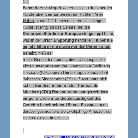
(…)
Besonders verärgert
waren einige Teilnehmer der
Runde
über den amtierenden Richter Peter
Huber
, zuvor CDU-Innenminister in Thüringen.
Huber ist Mitglied des Senats, der die
Dreiprozenthürde zur Europawahl gekippt
hatte,
was in der Union
Empörung
hervorrief.
Huber tue
so, als hätte er nie etwas mit der Union zu tun
gehabt
, hieß es.
In der Runde der konservativen Unionspolitiker
sitzen unter anderem der Innenpolitiker Wolfgang
Bosbach (CDU) sowie Bundestagsvizepräsident
Johannes Singhammer (CSU). Zuvor hatte sich
schon
Bundesinnenminister Thomas de
Maizière (CDU) Rat von Verfassungsrechtlern
eingeholt, wie man die Zuständigkeit des
Gerichts beschneiden könnte
. Es wurde auch
darüber gesprochen, die zwölfjährige Amtszeit der
Richter zu verkürzen. (…)
°
F.A.Z., Freitag, den 04.04.2014 Politik 2