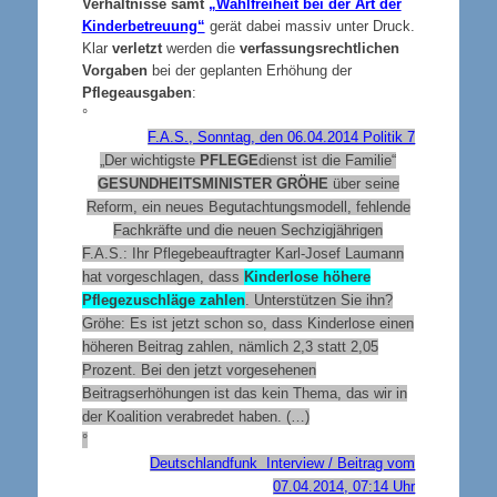
Verhältnisse samt
„Wahlfreiheit bei der Art der
Kinderbetreuung“
gerät dabei massiv unter Druck.
Klar
verletzt
werden die
verfassungsrechtlichen
Vorgaben
bei der geplanten Erhöhung der
Pflegeausgaben
:
°
F.A.S., Sonntag, den 06.04.2014 Politik 7
„Der wichtigste
PFLEGE
dienst ist die Familie“
GESUNDHEITSMINISTER GRÖHE
über seine
Reform, ein neues Begutachtungsmodell, fehlende
Fachkräfte und die neuen Sechzigjährigen
F.A.S.: Ihr Pflegebeauftragter Karl-Josef Laumann
hat vorgeschlagen, dass
Kinderlose höhere
Pflegezuschläge zahlen
. Unterstützen Sie ihn?
Gröhe: Es ist jetzt schon so, dass Kinderlose einen
höheren Beitrag zahlen, nämlich 2,3 statt 2,05
Prozent. Bei den jetzt vorgesehenen
Beitragserhöhungen ist das kein Thema, das wir in
der Koalition verabredet haben. (…)
°
Deutschlandfunk Interview / Beitrag vom
07.04.2014, 07:14 Uhr