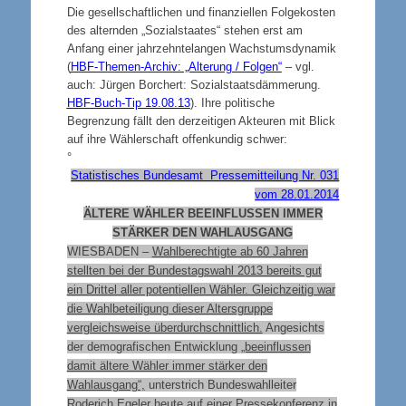
Die gesellschaftlichen und finanziellen Folgekosten
des alternden „Sozialstaates“ stehen erst am
Anfang einer jahrzehntelangen Wachstumsdynamik
(
HBF-Themen-Archiv: „Alterung / Folgen“
– vgl.
auch: Jürgen Borchert: Sozialstaatsdämmerung.
HBF-Buch-Tip 19.08.13
). Ihre politische
Begrenzung fällt den derzeitigen Akteuren mit Blick
auf ihre Wählerschaft offenkundig schwer:
°
Statistisches Bundesamt Pressemitteilung Nr. 031
vom 28.01.2014
ÄLTERE WÄHLER BEEINFLUSSEN IMMER
STÄRKER DEN WAHLAUSGANG
WIESBADEN –
Wahlberechtigte ab 60 Jahren
stellten bei der Bundestagswahl 2013 bereits gut
ein Drittel aller potentiellen Wähler. Gleichzeitig war
die Wahlbeteiligung dieser Altersgruppe
vergleichsweise überdurchschnittlich.
Angesichts
der demografischen Entwicklung
„beeinflussen
damit ältere Wähler immer stärker den
Wahlausgang“,
unterstrich Bundeswahlleiter
Roderich Egeler heute auf einer Pressekonferenz in