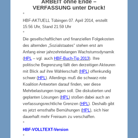
ARBEIT
ohne Ende –
VERFASSUNG
unter Druck!
°
HBF-AKTUELL Tübingen 07. April 2014, erstellt
15:56 Uhr, Stand 21:59 Uhr
°
Die gesellschaftlichen und finanziellen Folgekosten
des alternden „Sozialstaates“ stehen erst am
Anfang einer jahrzehntelangen Wachstumsdynamik
(
HPL
– vgl. auch
HBF-Buch-Tip 2013
). Ihre
politische Begrenzung fällt den derzeitigen Akteuren
mit Blick auf ihre Wählerschaft (
HPL
) offenkundig
schwer (
HPL
). Allerdings muß die schwarz-rote
Koalition Antworten darauf finden, wer diese
Mehrbelastungen tragen soll. Die diskutierten und
geplanten Lösungen (
HPL
) stoßen dabei auch an
verfassungsrechtliche Grenzen (
HPL
). Deshalb gibt
es jetzt ernsthafte Bemühungen (
HPL
), sich hier
dauerhaft mehr Freiraum zu verschaffen.
°
HBF-VOLLTEXT-Version
°