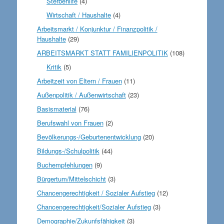
Sterbehilfe
(4)
Wirtschaft / Haushalte
(4)
Arbeitsmarkt / Konjunktur / Finanzpolitik /
Haushalte
(29)
ARBEITSMARKT STATT FAMILIENPOLITIK
(108)
Kritik
(5)
Arbeitzeit von Eltern / Frauen
(11)
Außenpolitik / Außenwirtschaft
(23)
Basismaterial
(76)
Berufswahl von Frauen
(2)
Bevölkerungs-/Geburtenentwicklung
(20)
Bildungs-/Schulpolitik
(44)
Buchempfehlungen
(9)
Bürgertum/Mittelschicht
(3)
Chancengerechtigkeit / Sozialer Aufstieg
(12)
Chancengerechtigkeit/Sozialer Aufstieg
(3)
Demographie/Zukunfsfähigkeit
(3)