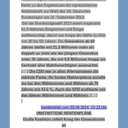
Berlin zu den Ergebnissen der repräsentativen
Wahlstatistik zur Wahl des 18. Deutschen
Bundestages am 22. September 2013.
Bei der Bundestagswahl 2013 waren insgesamt
61,9 Millionen Bürgerinnen und Bürger
wahlberechtigt, davon war knapp die Hälfte im Alter
von 30 bis 59 Jahren. Die
Generation ab 60
Jahren stellte mit 21,3 Millionen mehr als
doppelt so viele wie die jüngere Generation
unter 30 Jahren, die mit 9,8 Millionen knapp ein
Sechstel aller Wahlberechtigten ausmachte.
(….)
Die CDU war in allen Altersgruppen die
stärkste Partei. Ihr bestes Wahlergebnis erzielte
sie bei den Wählerinnen und Wählern ab 70
Jahren mit 43,6 %. Auch die SPD profitierte von
den älteren Wählerinnen und Wählern.
(….)
°
handelsblatt.com 03.04.2014, 13:13 Uhr
UMSTRITTENE RENTENPLÄNE
Große Koalition zettelt Krieg der Generationen
an