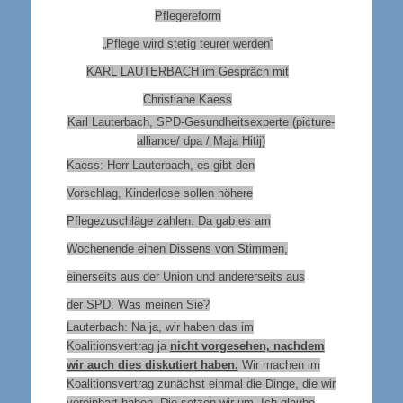
Pflegereform
„Pflege wird stetig teurer werden“
KARL LAUTERBACH im Gespräch mit
Christiane Kaess
Karl Lauterbach, SPD-Gesundheitsexperte (picture-
alliance/ dpa / Maja Hitij)
Kaess: Herr Lauterbach, es gibt den
Vorschlag, Kinderlose sollen höhere
Pflegezuschläge zahlen
. Da gab es am
Wochenende einen Dissens von Stimmen,
einerseits aus der Union und andererseits aus
der SPD. Was meinen Sie?
Lauterbach: Na ja, wir haben das im
Koalitionsvertrag ja
nicht vorgesehen, nachdem
wir auch dies diskutiert haben.
Wir machen im
Koalitionsvertrag zunächst einmal die Dinge, die wir
vereinbart haben. Die setzen wir um. Ich glaube