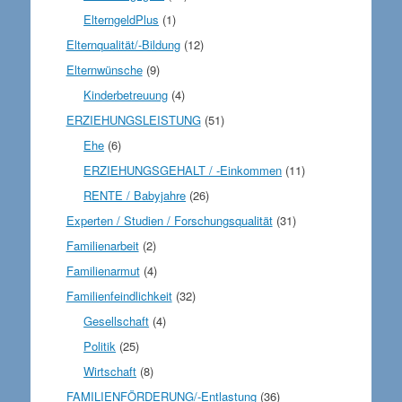
ElterngeldPlus
(1)
Elternqualität/-Bildung
(12)
Elternwünsche
(9)
Kinderbetreuung
(4)
ERZIEHUNGSLEISTUNG
(51)
Ehe
(6)
ERZIEHUNGSGEHALT / -Einkommen
(11)
RENTE / Babyjahre
(26)
Experten / Studien / Forschungsqualität
(31)
Familienarbeit
(2)
Familienarmut
(4)
Familienfeindlichkeit
(32)
Gesellschaft
(4)
Politik
(25)
Wirtschaft
(8)
FAMILIENFÖRDERUNG/-Entlastung
(36)