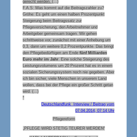
gerecht werden.
(…)
F.A.S: Was kommt auf die Beitragszahler zu?
Gröhe: Es geht um einen halben Prozentpunkt
Steigerung beim Beitragssatz zur
Pflegeversicherung, den Arbeitnehmer und
Arbeitgeber gemeinsam tragen. Wir gehen
schrittweise vor, zunächst mit einer Anhebung um
0,3, dann um weitere 0,2 Prozentpunkte. Das bringt
den Pflegebedürftigen am Ende
fünf Milliarden
Euro mehr im Jahr
. Eine solche Steigerung des
Leistungsvolumens um 20 Prozent hat es in einem
sozialen Sicherungssystem noch nie gegeben. Aber
ich bin sicher, viele Menschen in unserem Land
wollen, dass bei der Pflege ein großer Schritt getan
wird. (…)
°
Deutschlandfunk Interview / Beitrag vom
07.04.2014, 07:14 Uhr
Pflegereform
„PFLEGE WIRD STETIG TEURER WERDEN“