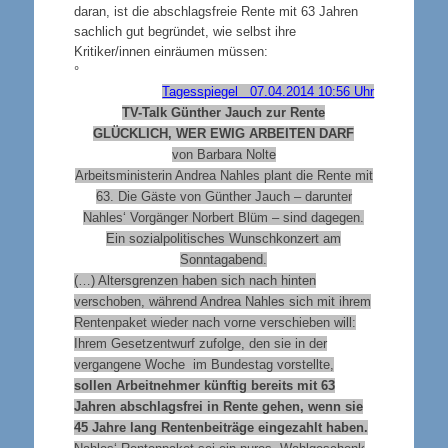
daran, ist die abschlagsfreie Rente mit 63 Jahren
sachlich gut begründet, wie selbst ihre
Kritiker/innen einräumen müssen:
°
Tagesspiegel 07.04.2014 10:56 Uhr
TV-Talk Günther Jauch zur Rente
GLÜCKLICH, WER EWIG ARBEITEN DARF
von Barbara Nolte
Arbeitsministerin Andrea Nahles plant die Rente mit
63. Die Gäste von Günther Jauch – darunter
Nahles‘ Vorgänger Norbert Blüm – sind dagegen.
Ein sozialpolitisches Wunschkonzert am
Sonntagabend.
(…) Altersgrenzen haben sich nach hinten
verschoben, während Andrea Nahles sich mit ihrem
Rentenpaket wieder nach vorne verschieben will:
Ihrem Gesetzentwurf zufolge, den sie in der
vergangene Woche im Bundestag vorstellte,
sollen Arbeitnehmer künftig bereits mit 63
Jahren abschlagsfrei in Rente gehen, wenn sie
45 Jahre lang Rentenbeiträge eingezahlt haben.