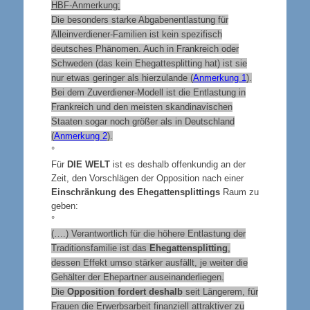
HBF-Anmerkung:
Die besonders starke Abgabenentlastung für
Alleinverdiener-Familien ist kein spezifisch
deutsches Phänomen. Auch in Frankreich oder
Schweden (das kein Ehegattesplitting hat) ist sie
nur etwas geringer als hierzulande (
Anmerkung 1
).
Bei dem Zuverdiener-Modell ist die Entlastung in
Frankreich und den meisten skandinavischen
Staaten sogar noch größer als in Deutschland
(
Anmerkung 2
).
°
Für
DIE WELT
ist es deshalb offenkundig an der
Zeit, den Vorschlägen der Opposition nach einer
Einschränkung des Ehegattensplittings
Raum zu
geben:
°
(….) Verantwortlich für die höhere Entlastung der
Traditionsfamilie ist das
Ehegattensplitting
,
dessen Effekt umso stärker ausfällt, je weiter die
Gehälter der Ehepartner auseinanderliegen.
Die
Opposition fordert deshalb
seit Längerem, für
Frauen die Erwerbsarbeit finanziell attraktiver zu