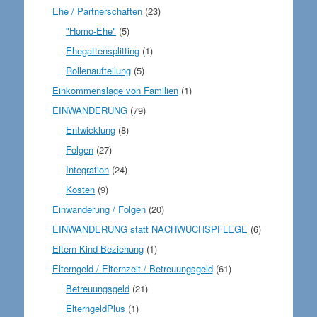
Ehe / Partnerschaften
(23)
"Homo-Ehe"
(5)
Ehegattensplitting
(1)
Rollenaufteilung
(5)
Einkommenslage von Familien
(1)
EINWANDERUNG
(79)
Entwicklung
(8)
Folgen
(27)
Integration
(24)
Kosten
(9)
Einwanderung / Folgen
(20)
EINWANDERUNG statt NACHWUCHSPFLEGE
(6)
Eltern-Kind Beziehung
(1)
Elterngeld / Elternzeit / Betreuungsgeld
(61)
Betreuungsgeld
(21)
ElterngeldPlus
(1)