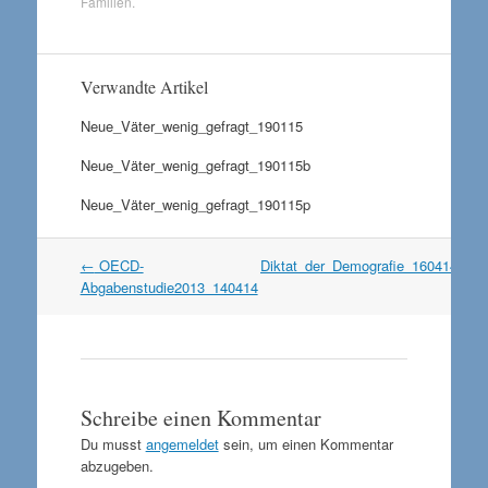
Familien
.
Verwandte Artikel
Neue_Väter_wenig_gefragt_190115
Neue_Väter_wenig_gefragt_190115b
Neue_Väter_wenig_gefragt_190115p
Artikel
←
OECD-
Diktat_der_Demografie_160414
→
Navigation
Abgabenstudie2013_140414
Schreibe einen Kommentar
Du musst
angemeldet
sein, um einen Kommentar
abzugeben.