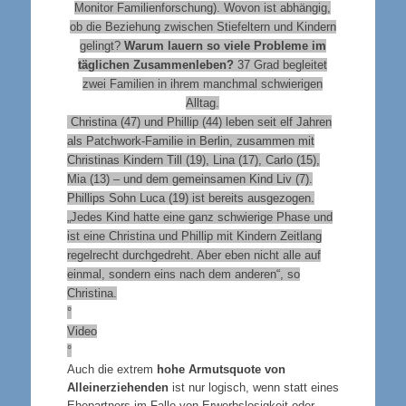
Monitor Familienforschung). Wovon ist abhängig,
ob die Beziehung zwischen Stiefeltern und Kindern
gelingt?
Warum lauern so viele Probleme im
täglichen Zusammenleben?
37 Grad begleitet
zwei Familien in ihrem manchmal schwierigen
Alltag.
Christina (47) und Phillip (44) leben seit elf Jahren
als Patchwork-Familie in Berlin, zusammen mit
Christinas Kindern Till (19), Lina (17), Carlo (15),
Mia (13) – und dem gemeinsamen Kind Liv (7).
Phillips Sohn Luca (19) ist bereits ausgezogen.
„Jedes Kind hatte eine ganz schwierige Phase und
ist eine Christina und Phillip mit Kindern
Zeitlang
regelrecht durchgedreht. Aber eben nicht alle auf
einmal, sondern eins nach dem anderen“, so
Christina.
°
Video
°
Auch die extrem
hohe Armutsquote von
Alleinerziehenden
ist nur logisch, wenn statt eines
Ehepartners im Falle von Erwerbslosigkeit oder