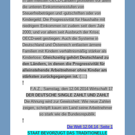
In den meisten OECD-Ländern profitieren vor allem
die unteren Einkommensstufen von
Steuerfreibeträgen und -gutschriften oder von
Kindergeld. Die Progressivität für Haushalte mit
niedrigem Einkommen ist zudem seit dem Jahr
2000, und vor allem seit Ausbruch der Krise,
OECD-weit gestiegen. Auch die Systeme in
Deutschland und Österreich entlasten ärmere
Familien mit Kindern verhältnismäßig stärker als
Kinderlose.
Gleichzeitig gehört Deutschland zu
den Ländern, in denen die Progressivität für
alleinstehende Arbeitnehmer ohne Kinder am
stärksten zurückgegangen ist.
(….)
°
F.A.Z., Samstag, den 12.04.2014 Wirtschaft 17
DER DEUTSCHE SINGLE ZAHLT UND ZAHLT
Die Ahnung wird zur Gewissheit: Wie neue Zahlen
zeigen, schröpft kaum ein Land seine Arbeitnehmer
so stark wie die Bundesrepublik.
°
Die Welt 12.04.14, Seite 1
STAAT BEVORZUGT DAS TRADITIONELLE