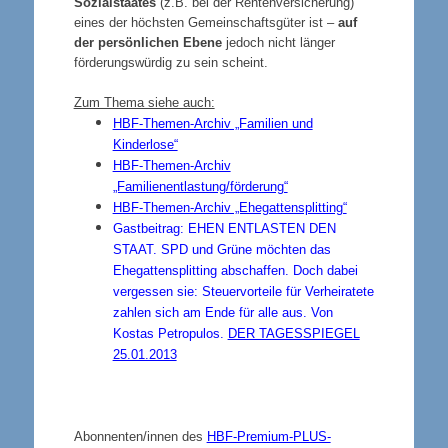
Sozialstaates
(z.B. bei der Rentenversicherung)
eines der höchsten Gemeinschaftsgüter ist –
auf
der persönlichen Ebene
jedoch nicht länger
förderungswürdig zu sein scheint.
Zum Thema siehe auch:
HBF-Themen-Archiv „Familien und
Kinderlose“
HBF-Themen-Archiv
„Familienentlastung/förderung“
HBF-Themen-Archiv „Ehegattensplitting“
Gastbeitrag: EHEN ENTLASTEN DEN
STAAT. SPD und Grüne möchten das
Ehegattensplitting abschaffen. Doch dabei
vergessen sie: Steuervorteile für Verheiratete
zahlen sich am Ende für alle aus. Von
Kostas Petropulos.
DER TAGESSPIEGEL
25.01.2013
Abonnenten/innen
des
HBF-Premium-PLUS-