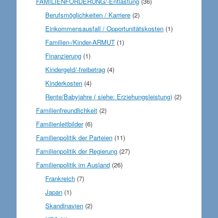
FAMILIENFÖRDERUNG/-Entlastung
(36)
Berufsmöglichkeiten / Karriere
(2)
Einkommensausfall / Opportunitätskosten
(1)
Familien-/Kinder-ARMUT
(1)
Finanzierung
(1)
Kindergeld/-freibetrag
(4)
Kinderkosten
(4)
Rente/Babyjahre ( siehe: Erziehungsleistung)
(2)
Familienfreundlichkeit
(2)
Familienleitbilder
(6)
Familienpolitik der Parteien
(11)
Familienpolitik der Regierung
(27)
Familienpolitik im Ausland
(26)
Frankreich
(7)
Japan
(1)
Skandinavien
(2)