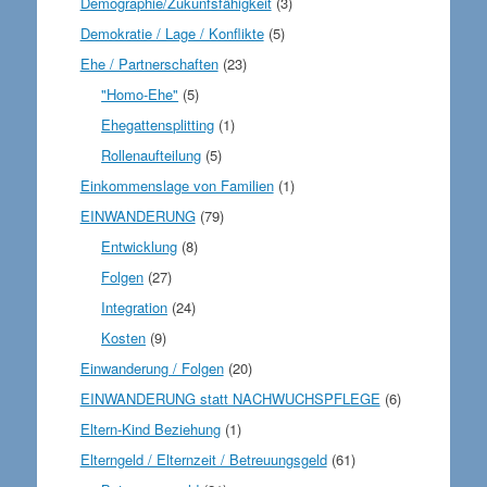
Demographie/Zukunfsfähigkeit
(3)
Demokratie / Lage / Konflikte
(5)
Ehe / Partnerschaften
(23)
"Homo-Ehe"
(5)
Ehegattensplitting
(1)
Rollenaufteilung
(5)
Einkommenslage von Familien
(1)
EINWANDERUNG
(79)
Entwicklung
(8)
Folgen
(27)
Integration
(24)
Kosten
(9)
Einwanderung / Folgen
(20)
EINWANDERUNG statt NACHWUCHSPFLEGE
(6)
Eltern-Kind Beziehung
(1)
Elterngeld / Elternzeit / Betreuungsgeld
(61)