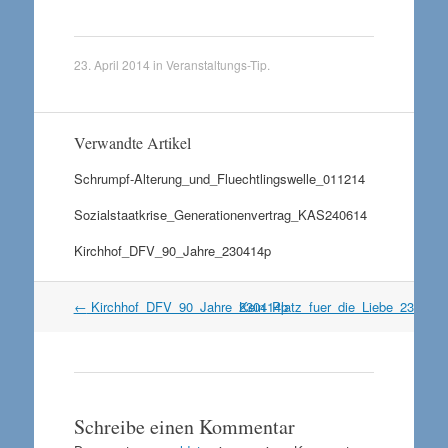
23. April 2014
in
Veranstaltungs-Tip
.
Verwandte Artikel
Schrumpf-Alterung_und_Fluechtlingswelle_011214
Sozialstaatkrise_Generationenvertrag_KAS240614
Kirchhof_DFV_90_Jahre_230414p
Artikel
←
Kirchhof_DFV_90_Jahre_230414p
Kein_Platz_fuer_die_Liebe_230414
Navigation
Schreibe einen Kommentar