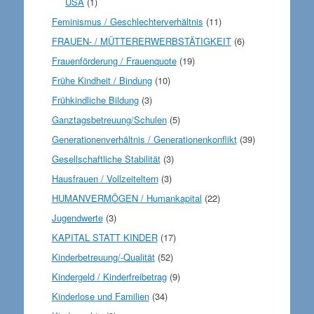
USA
(1)
Feminismus / Geschlechterverhältnis
(11)
FRAUEN- / MÜTTERERWERBSTÄTIGKEIT
(6)
Frauenförderung / Frauenquote
(19)
Frühe Kindheit / Bindung
(10)
Frühkindliche Bildung
(3)
Ganztagsbetreuung/Schulen
(5)
Generationenverhältnis / Generationenkonflikt
(39)
Gesellschaftliche Stabilität
(3)
Hausfrauen / Vollzeiteltern
(3)
HUMANVERMÖGEN / Humankapital
(22)
Jugendwerte
(3)
KAPITAL STATT KINDER
(17)
Kinderbetreuung/-Qualität
(52)
Kindergeld / Kinderfreibetrag
(9)
Kinderlose und Familien
(34)