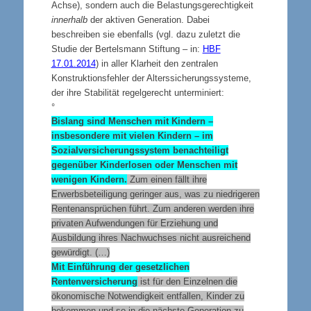
Achse), sondern auch die Belastungsgerechtigkeit
innerhalb
der aktiven Generation. Dabei
beschreiben sie ebenfalls (vgl. dazu zuletzt die
Studie der Bertelsmann Stiftung – in:
HBF
17.01.2014
) in aller Klarheit den zentralen
Konstruktionsfehler der Alterssicherungssysteme,
der ihre Stabilität regelgerecht unterminiert:
°
Bislang sind Menschen mit Kindern –
insbesondere mit vielen Kindern – im
Sozialversicherungssystem benachteiligt
gegenüber Kinderlosen oder Menschen mit
wenigen Kindern.
Zum einen fällt ihre
Erwerbsbeteiligung geringer aus, was zu niedrigeren
Rentenansprüchen führt. Zum anderen werden ihre
privaten Aufwendungen für Erziehung und
Ausbildung ihres Nachwuchses nicht ausreichend
gewürdigt. (…)
Mit Einführung der gesetzlichen
Rentenversicherung
ist für den Einzelnen die
ökonomische Notwendigkeit entfallen, Kinder zu
bekommen und so in die nächste Generation zu