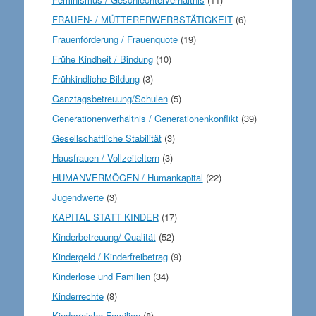
FRAUEN- / MÜTTERERWERBSTÄTIGKEIT
(6)
Frauenförderung / Frauenquote
(19)
Frühe Kindheit / Bindung
(10)
Frühkindliche Bildung
(3)
Ganztagsbetreuung/Schulen
(5)
Generationenverhältnis / Generationenkonflikt
(39)
Gesellschaftliche Stabilität
(3)
Hausfrauen / Vollzeiteltern
(3)
HUMANVERMÖGEN / Humankapital
(22)
Jugendwerte
(3)
KAPITAL STATT KINDER
(17)
Kinderbetreuung/-Qualität
(52)
Kindergeld / Kinderfreibetrag
(9)
Kinderlose und Familien
(34)
Kinderrechte
(8)
Kinderreiche Familien
(8)