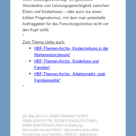
Verständnis von Leistungsgerechtigkeit zwischen
Eltern und Kinderlosen – oder auch nur einen
kühlen Pragmatismus, mit dem man potentielle
Auftraggeber für das Forschungsinstitut nicht vor
den Kopf stößt.
°
Zum Thema siehe auch:
HBF-Themen-Archiv „Kinderziehung in der
Rentenversicherung“
HBF-Themen-Archiv „Kinderlose und
Familien“
HBF-Themen-Archiv „Arbeitsmarkt- statt
Familienpolitik“
°
26. Mai 2014
in
ARBEITSMARKT STATT
FAMILIENPOLITIK
,
ERZIEHUNGSLEISTUNG
,
FAMILIENFÖRDERUNG/-Entlastung
,
Generationenverhältnis / Generationenkonflikt
,
Kinderlose und Familien
,
RENTE / Babyjahre
.