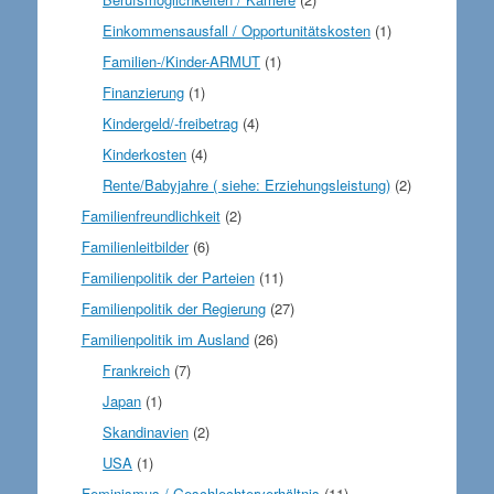
Einkommensausfall / Opportunitätskosten
(1)
Familien-/Kinder-ARMUT
(1)
Finanzierung
(1)
Kindergeld/-freibetrag
(4)
Kinderkosten
(4)
Rente/Babyjahre ( siehe: Erziehungsleistung)
(2)
Familienfreundlichkeit
(2)
Familienleitbilder
(6)
Familienpolitik der Parteien
(11)
Familienpolitik der Regierung
(27)
Familienpolitik im Ausland
(26)
Frankreich
(7)
Japan
(1)
Skandinavien
(2)
USA
(1)
Feminismus / Geschlechterverhältnis
(11)