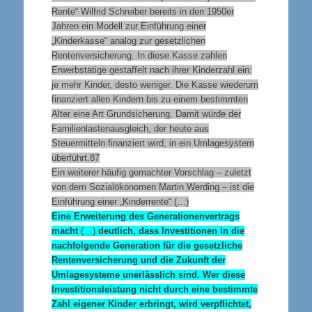
Rente“ Wilfrid Schreiber bereits in den 1950er
Jahren ein Modell zur Einführung einer
„Kinderkasse“ analog zur gesetzlichen
Rentenversicherung. In diese Kasse zahlen
Erwerbstätige gestaffelt nach ihrer Kinderzahl ein:
je mehr Kinder, desto weniger. Die Kasse wiederum
finanziert allen Kindern bis zu einem bestimmten
Alter eine Art Grundsicherung. Damit würde der
Familienlastenausgleich, der heute aus
Steuermitteln finanziert wird, in ein Umlagesystem
überführt.87
Ein weiterer häufig gemachter Vorschlag – zuletzt
von dem Sozialökonomen Martin Werding – ist die
Einführung einer „Kinderrente“ (…)
Eine Erweiterung des Generationenvertrags
macht
(…)
deutlich, dass Investitionen in die
nachfolgende Generation für die gesetzliche
Rentenversicherung und die Zukunft der
Umlagesysteme unerlässlich sind. Wer diese
Investitionsleistung nicht durch eine bestimmte
Zahl eigener Kinder erbringt, wird verpflichtet,