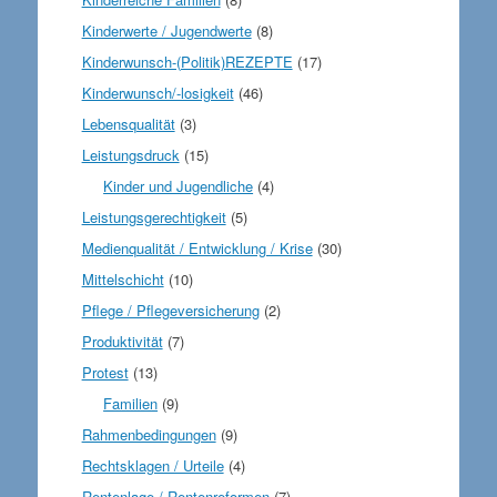
Kinderwerte / Jugendwerte
(8)
Kinderwunsch-(Politik)REZEPTE
(17)
Kinderwunsch/-losigkeit
(46)
Lebensqualität
(3)
Leistungsdruck
(15)
Kinder und Jugendliche
(4)
Leistungsgerechtigkeit
(5)
Medienqualität / Entwicklung / Krise
(30)
Mittelschicht
(10)
Pflege / Pflegeversicherung
(2)
Produktivität
(7)
Protest
(13)
Familien
(9)
Rahmenbedingungen
(9)
Rechtsklagen / Urteile
(4)
Rentenlage / Rentenreformen
(7)