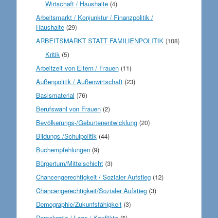
Wirtschaft / Haushalte
(4)
Arbeitsmarkt / Konjunktur / Finanzpolitik /
Haushalte
(29)
ARBEITSMARKT STATT FAMILIENPOLITIK
(108)
Kritik
(5)
Arbeitzeit von Eltern / Frauen
(11)
Außenpolitik / Außenwirtschaft
(23)
Basismaterial
(76)
Berufswahl von Frauen
(2)
Bevölkerungs-/Geburtenentwicklung
(20)
Bildungs-/Schulpolitik
(44)
Buchempfehlungen
(9)
Bürgertum/Mittelschicht
(3)
Chancengerechtigkeit / Sozialer Aufstieg
(12)
Chancengerechtigkeit/Sozialer Aufstieg
(3)
Demographie/Zukunfsfähigkeit
(3)
Demokratie / Lage / Konflikte
(5)