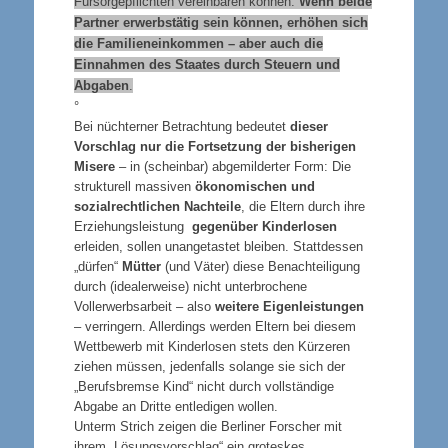
Fürsorgepflichten vereinbaren können.
Wenn beide
Partner erwerbstätig sein können, erhöhen sich
die Familieneinkommen – aber auch die
Einnahmen des Staates durch Steuern und
Abgaben
.
°
Bei nüchterner Betrachtung bedeutet
dieser
Vorschlag nur die Fortsetzung der bisherigen
Misere
– in (scheinbar) abgemilderter Form: Die
strukturell massiven
ökonomischen und
sozialrechtlichen Nachteile
, die Eltern durch ihre
Erziehungsleistung
gegenüber Kinderlosen
erleiden, sollen unangetastet bleiben. Stattdessen
„dürfen“
Mütter
(und Väter) diese Benachteiligung
durch (idealerweise) nicht unterbrochene
Vollerwerbsarbeit – also
weitere Eigenleistungen
– verringern. Allerdings werden Eltern bei diesem
Wettbewerb mit Kinderlosen stets den Kürzeren
ziehen müssen, jedenfalls solange sie sich der
„Berufsbremse Kind“ nicht durch vollständige
Abgabe an Dritte entledigen wollen.
Unterm Strich zeigen die Berliner Forscher mit
ihrem „Lösungsvorschlag“ ein groteskes