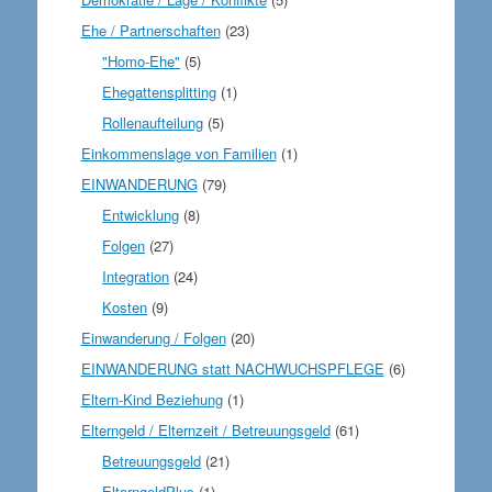
Ehe / Partnerschaften
(23)
"Homo-Ehe"
(5)
Ehegattensplitting
(1)
Rollenaufteilung
(5)
Einkommenslage von Familien
(1)
EINWANDERUNG
(79)
Entwicklung
(8)
Folgen
(27)
Integration
(24)
Kosten
(9)
Einwanderung / Folgen
(20)
EINWANDERUNG statt NACHWUCHSPFLEGE
(6)
Eltern-Kind Beziehung
(1)
Elterngeld / Elternzeit / Betreuungsgeld
(61)
Betreuungsgeld
(21)
ElterngeldPlus
(1)