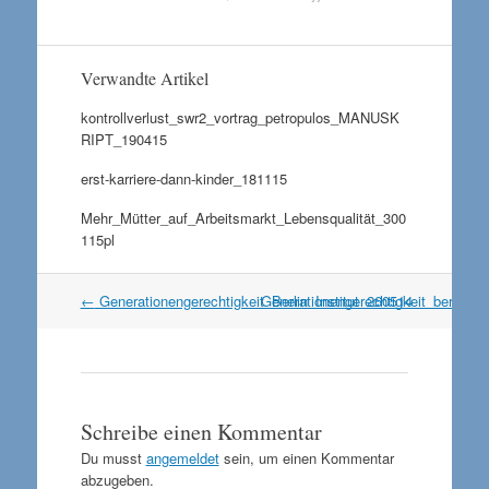
Verwandte Artikel
kontrollverlust_swr2_vortrag_petropulos_MANUSK
RIPT_190415
erst-karriere-dann-kinder_181115
Mehr_Mütter_auf_Arbeitsmarkt_Lebensqualität_300
115pl
Artikel
←
Generationengerechtigkeit_Berlin_Institut_260514
Generationengerechtigkeit_berlin_i
Navigation
Schreibe einen Kommentar
Du musst
angemeldet
sein, um einen Kommentar
abzugeben.