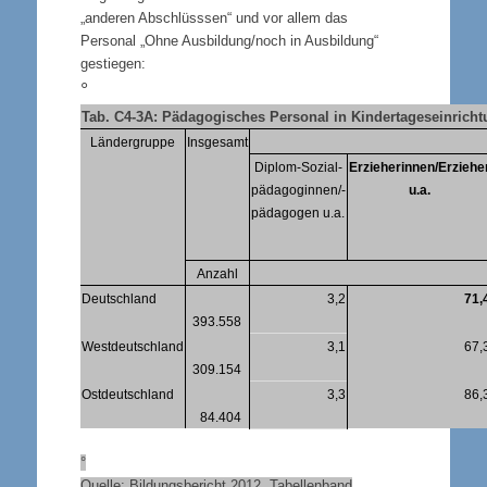
„anderen Abschlüsssen“ und vor allem das
Personal „Ohne Ausbildung/noch in Ausbildung“
gestiegen:
°
Tab. C4-3A: Pädagogisches Personal in Kindertageseinric
Ländergruppe
Insgesamt
Diplom-Sozial-
Erzieherinnen/Erziehe
pädagoginnen/-
u.a.
pädagogen u.a.
Anzahl
Deutschland
3,2
71,
393.558
Westdeutschland
3,1
67,
309.154
Ostdeutschland
3,3
86,
84.404
°
Quelle: Bildungsbericht 2012. Tabellenband