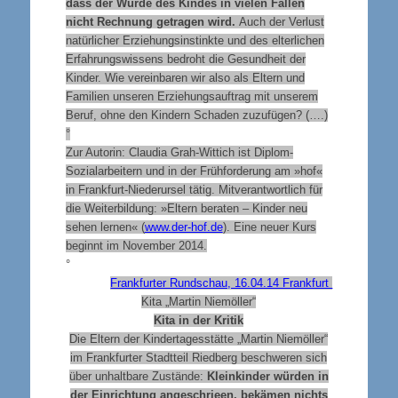
dass der Würde des Kindes in vielen Fällen
nicht Rechnung getragen wird.
Auch der Verlust
natürlicher Erziehungsinstinkte und des elterlichen
Erfahrungswissens bedroht die Gesundheit der
Kinder. Wie vereinbaren wir also als Eltern und
Familien unseren Erziehungsauftrag mit unserem
Beruf, ohne den Kindern Schaden zuzufügen? (….)
°
Zur Autorin:
Claudia Grah-Wittich ist Diplom-
Sozialarbeitern und in der Frühforderung am »hof«
in Frankfurt-Niederursel tätig. Mitverantwortlich für
die Weiterbildung: »Eltern beraten – Kinder neu
sehen lernen« (
www.der-hof.de
). Eine neuer Kurs
beginnt im November 2014.
°
Frankfurter Rundschau, 16.04.14 Frankfurt
Kita „Martin Niemöller“
Kita in der Kritik
Die Eltern der Kindertagesstätte „Martin Niemöller“
im Frankfurter Stadtteil Riedberg beschweren sich
über unhaltbare Zustände:
Kleinkinder würden in
der Einrichtung angeschrieen, bekämen nichts