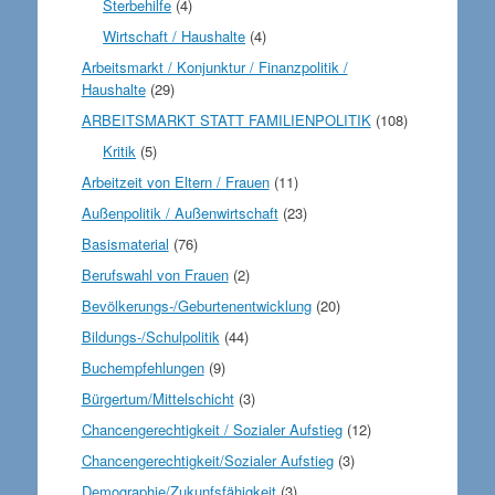
Sterbehilfe
(4)
Wirtschaft / Haushalte
(4)
Arbeitsmarkt / Konjunktur / Finanzpolitik /
Haushalte
(29)
ARBEITSMARKT STATT FAMILIENPOLITIK
(108)
Kritik
(5)
Arbeitzeit von Eltern / Frauen
(11)
Außenpolitik / Außenwirtschaft
(23)
Basismaterial
(76)
Berufswahl von Frauen
(2)
Bevölkerungs-/Geburtenentwicklung
(20)
Bildungs-/Schulpolitik
(44)
Buchempfehlungen
(9)
Bürgertum/Mittelschicht
(3)
Chancengerechtigkeit / Sozialer Aufstieg
(12)
Chancengerechtigkeit/Sozialer Aufstieg
(3)
Demographie/Zukunfsfähigkeit
(3)