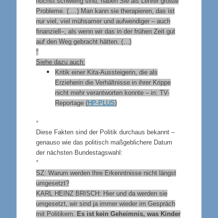
höchst schwierig sind, haben Sie als Lehrer größte
Probleme. (….) Man kann sie therapieren, das ist
nur viel, viel mühsamer und aufwendiger – auch
finanziell–, als wenn wir das in der frühen Zeit gut
auf den Weg gebracht hätten. (…)
°
Siehe dazu auch:
Kritik einer Kita-Aussteigerin, die als
Erzieherin die Verhältnisse in ihrer Krippe
nicht mehr verantworten konnte – in: TV-
Reportage (
HP-PLUS
)
°
Diese Fakten sind der Politik durchaus bekannt –
genauso wie das politisch maßgeblichere Datum
der nächsten Bundestagswahl:
°
SZ: Warum werden Ihre Erkenntnisse nicht längst
umgesetzt?
KARL HEINZ BRISCH:
Hier und da werden sie
umgesetzt, wir sind ja immer wieder im Gespräch
mit Politikern.
Es ist kein Geheimnis, was Kinder