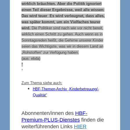
wirklich bräuchten. Aber die Politik ignoriert
einen Teil dieser Ergebnisse, weil alle wissen:
Das wird teuer
.
Es wird verleugnet, dass alles,
was später kommt, um ein Vielfaches teurer
wird.
Die Politiker sind nach wie vor nicht bereit,
wirklich einen Schritt zu gehen. Auch wenn es in
Sonntagsreden heißt, die Gehirne unserer Kinder
seien das Wichtigste, was wir in diesem Land an
„Rohstoffen“ zur Verfügung haben.
(aus: ebda)
°
°
Zum Thema siehe auch:
HBF-Themen-Archiv „Kinderbetreuung/-
Qualität“
Abonnenten/innen des
HBF-
Premium-PLUS-Dienstes
finden die
weiterführenden Links
HIER