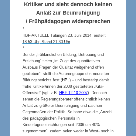
Kritiker und sieht dennoch keinen
Anlaß zur Beunruhigung
/ Frühpädagogen widersprechen
°
HBF-AKTUELL Tübingen 23. Juni 2014, erstellt
18:53 Uhr, Stand 21:30 Uhr
°
Bei der „frühkindlichen Bildung, Betreuung und
Erziehung“ seien „im Zuge des quantitativen
Ausbaus Fragen der Qualität weitgehend offen
geblieben“, stellt die Autorengruppe des neuesten
Bildungsberichts fest (
HPL
) – und bestätigt damit
frühe Kritiker/innen der 2008 gestarteten „Kita-
Offensive“ (vgl. z.B.
HBF 12.10.2007
)
. Dennoch
sehen die Regierungsberater offensichtlich keinen
Anlaß zu größerer Beunruhigung und raschen
Gegenmaßen der Politik. So habe etwa die „Anzahl
des pädagogischen Personals in
Kindertageseinrichtungen seit 2006 um 40%
zugenommen“; zudem seien weder in West- noch in