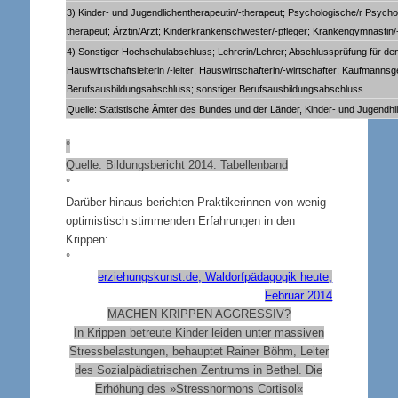
3) Kinder- und Jugendlichentherapeutin/-therapeut; Psychologische/r Psycho
therapeut; Ärztin/Arzt; Kinderkrankenschwester/-pfleger; Krankengymnasti
4) Sonstiger Hochschulabschluss; Lehrerin/Lehrer; Abschlussprüfung für den
Hauswirtschaftsleiterin /-leiter; Hauswirtschafterin/-wirtschafter; Kaufmannsge
Berufsausbildungsabschluss; sonstiger Berufsausbildungsabschluss.
Quelle: Statistische Ämter des Bundes und der Länder, Kinder- und Jugendh
°
Quelle: Bildungsbericht 2014. Tabellenband
°
Darüber hinaus berichten Praktikerinnen von wenig
optimistisch stimmenden Erfahrungen in den
Krippen:
°
erziehungskunst.de, Waldorfpädagogik heute,
Februar 2014
MACHEN KRIPPEN AGGRESSIV?
In Krippen betreute Kinder leiden unter massiven
Stressbelastungen, behauptet Rainer Böhm, Leiter
des Sozialpädiatrischen Zentrums in Bethel. Die
Erhöhung des »Stresshormons Cortisol«