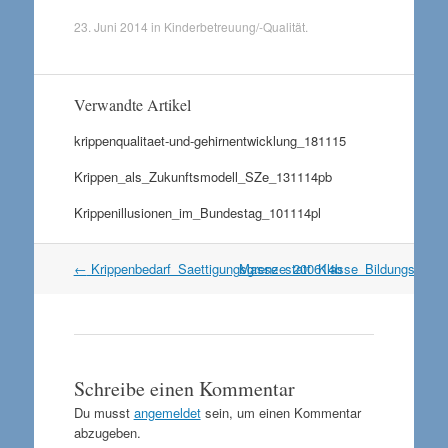
23. Juni 2014
in
Kinderbetreuung/-Qualität
.
Verwandte Artikel
krippenqualitaet-und-gehirnentwicklung_181115
Krippen_als_Zukunftsmodell_SZe_131114pb
Krippenillusionen_im_Bundestag_101114pl
Artikel
←
Krippenbedarf_Saettigungsgrenze_200614b
Masse_statt_Klasse_Bildungsberic
Navigation
Schreibe einen Kommentar
Du musst
angemeldet
sein, um einen Kommentar
abzugeben.