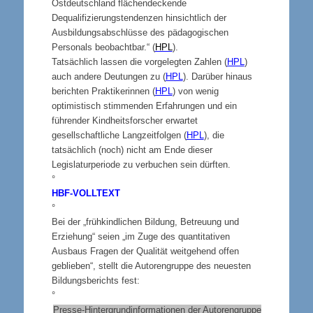
Ostdeutschland flächendeckende
Dequalifizierungstendenzen hinsichtlich der
Ausbildungsabschlüsse des pädagogischen
Personals beobachtbar.“ (
HPL
).
Tatsächlich lassen die vorgelegten Zahlen (
HPL
)
auch andere Deutungen zu (
HPL
). Darüber hinaus
berichten Praktikerinnen (
HPL
) von wenig
optimistisch stimmenden Erfahrungen und ein
führender Kindheitsforscher erwartet
gesellschaftliche Langzeitfolgen (
HPL
), die
tatsächlich (noch) nicht am Ende dieser
Legislaturperiode zu verbuchen sein dürften.
°
HBF-VOLLTEXT
°
Bei der „frühkindlichen Bildung, Betreuung und
Erziehung“ seien „im Zuge des quantitativen
Ausbaus Fragen der Qualität weitgehend offen
geblieben“, stellt die Autorengruppe des neuesten
Bildungsberichts fest:
°
Presse-Hintergrundinformationen der Autorengruppe