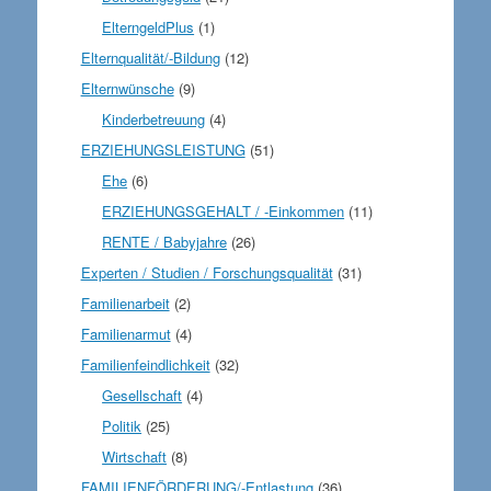
ElterngeldPlus
(1)
Elternqualität/-Bildung
(12)
Elternwünsche
(9)
Kinderbetreuung
(4)
ERZIEHUNGSLEISTUNG
(51)
Ehe
(6)
ERZIEHUNGSGEHALT / -Einkommen
(11)
RENTE / Babyjahre
(26)
Experten / Studien / Forschungsqualität
(31)
Familienarbeit
(2)
Familienarmut
(4)
Familienfeindlichkeit
(32)
Gesellschaft
(4)
Politik
(25)
Wirtschaft
(8)
FAMILIENFÖRDERUNG/-Entlastung
(36)