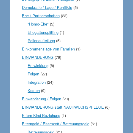
Demokratie / Lage / Konflikte
(5)
Ehe / Partnerschaften
(23)
"Homo-Ehe"
(5)
Ehegattensplitting
(1)
Rollenaufteilung
(5)
Einkommenslage von Familien
(1)
EINWANDERUNG
(79)
Entwicklung
(8)
Folgen
(27)
Integration
(24)
Kosten
(9)
Einwanderung / Folgen
(20)
EINWANDERUNG statt NACHWUCHSPFLEGE
(6)
Eltern-Kind Beziehung
(1)
Elterngeld / Elternzeit / Betreuungsgeld
(61)
Betreuungsgeld
(21)