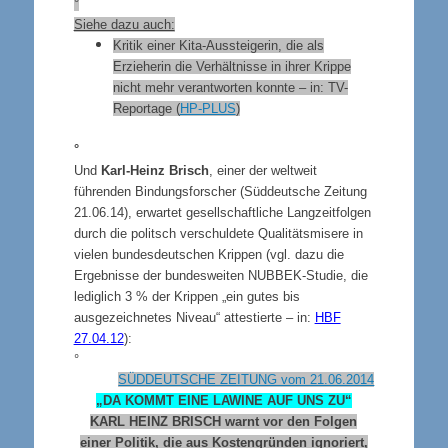
°
Siehe dazu auch:
Kritik einer Kita-Aussteigerin, die als
Erzieherin die Verhältnisse in ihrer Krippe
nicht mehr verantworten konnte – in: TV-
Reportage (
HP-PLUS
)
°
Und
Karl-Heinz Brisch
, einer der weltweit
führenden Bindungsforscher (Süddeutsche Zeitung
21.06.14), erwartet gesellschaftliche Langzeitfolgen
durch die politsch verschuldete Qualitätsmisere in
vielen bundesdeutschen Krippen (vgl. dazu die
Ergebnisse der bundesweiten NUBBEK-Studie, die
lediglich 3 % der Krippen „ein gutes bis
ausgezeichnetes Niveau“ attestierte – in:
HBF
27.04.12
):
°
SÜDDEUTSCHE ZEITUNG vom 21.06.2014
„DA KOMMT EINE LAWINE AUF UNS ZU“
KARL HEINZ BRISCH warnt vor den Folgen
einer Politik, die aus Kostengründen ignoriert,