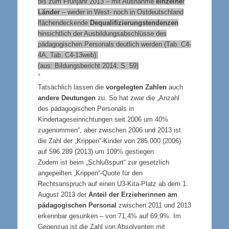
bis zum Frühjahr 2013 – mit Ausnahme
einzelne
r
Länder
– weder in West- noch in Ostdeutschland
flächendeckende
Dequalifizierungstendenzen
hinsichtlich der Ausbildungsabschlüsse des
pädagogischen Personals deutlich werden (Tab. C4-
4A, Tab. C4-13web).
(aus: Bildungsbericht 2014. S. 59)
°
Tatsächlich lassen die
vorgelegten Zahlen
auch
andere Deutungen
zu. So hat zwar die „Anzahl
des pädagogischen Personals in
Kindertageseinrichtungen seit 2006 um 40%
zugenommen“, aber zwischen 2006 und 2013 ist
die Zahl der „Krippen“-Kinder von 285.000 (2006)
auf 596.289 (2013) um 109% gestiegen.
Zudem ist beim „Schlußspurt“ zur gesetzlich
angepeilten „Krippen“-Quote für den
Rechtsanspruch auf einen U3-Kita-Platz ab dem 1.
August 2013 der
Anteil der Erzieherinnen am
pädagogischen Personal
zwischen 2011 und 2013
erkennbar gesunken – von 71,4% auf 69,9%. Im
Gegenzug ist die Zahl von Absolventen mit