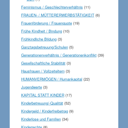
Feminismus / Geschlechterverhältnis
(11)
FRAUEN- / MÜTTERERWERBSTÄTIGKEIT
(6)
Frauenförderung / Frauenquote
(19)
Frühe Kindheit / Bindung
(10)
Frühkindliche Bildung
(3)
Ganztagsbetreuung/Schulen
(5)
Generationenverhältnis / Generationenkonflikt
(39)
Gesellschaftliche Stabilität
(3)
Hausfrauen / Vollzeiteltern
(3)
HUMANVERMÖGEN / Humankapital
(22)
Jugendwerte
(3)
KAPITAL STATT KINDER
(17)
Kinderbetreuung/-Qualität
(52)
Kindergeld / Kinderfreibetrag
(9)
Kinderlose und Familien
(34)
Kinderrechte
(8)