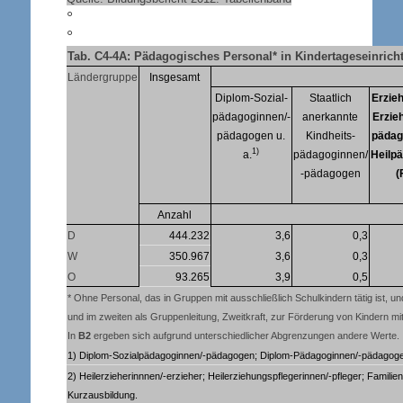
°
°
Tab. C4-4A: Pädagogisches Personal* in Kindertageseinri
Ländergruppe
Insgesamt
Diplom-Sozial-
Staatlich
Erzie
pädagoginnen/-
anerkannte
Erzieh
pädagogen u.
Kindheits-
pädag
1)
a.
pädagoginnen/
Heilp
-pädagogen
(
Anzahl
D
444.232
3,6
0,3
W
350.967
3,6
0,3
O
93.265
3,9
0,5
* Ohne Personal, das in Gruppen mit ausschließlich Schulkindern tätig ist, un
und im zweiten als Gruppenleitung, Zweitkraft, zur Förderung von Kindern 
In
B2
ergeben sich aufgrund unterschiedlicher Abgrenzungen andere Werte.
1) Diplom-Sozialpädagoginnen/-pädagogen; Diplom-Pädagoginnen/-pädagogen;
2) Heilerzieherinnnen/-erzieher; Heilerziehungspflegerinnen/-pfleger; Familie
Kurzausbildung.