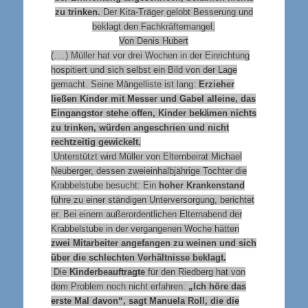
zu trinken.
Der Kita-Träger gelobt Besserung und
beklagt den Fachkräftemangel.
Von Denis Hubert
(….) Müller hat vor drei Wochen in der Einrichtung
hospitiert und sich selbst ein Bild von der Lage
gemacht. Seine Mängelliste ist lang:
Erzieher
ließen Kinder mit Messer und Gabel alleine, das
Eingangstor stehe offen, Kinder bekämen nichts
zu trinken, würden angeschrien und nicht
rechtzeitig gewickelt.
Unterstützt wird Müller von Elternbeirat Michael
Neuberger, dessen zweieinhalbjährige Tochter die
Krabbelstube besucht: Ein
hoher Krankenstand
führe zu einer ständigen Unterversorgung, berichtet
er. Bei einem außerordentlichen Elternabend der
Krabbelstube in der vergangenen Woche hätten
zwei Mitarbeiter angefangen zu weinen und sich
über die schlechten Verhältnisse beklagt.
Die
Kinderbeauftragte
für den Riedberg hat von
dem Problem noch nicht erfahren:
„Ich höre das
erste Mal davon“, sagt Manuela Roll, die die