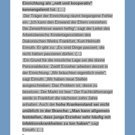
Einrichtung als „nett und kooperativ“
kennengelernt
hat. (….)
Der Träger der Einrichtung räumt begangene Fehler
ein: „Ich kann den Einwand der Eltern verstehen.
Die Zerwürfnisse waren heftig“, sagt der Leiter des
Arbeitsbereichs Kindertagesstätten des
Diakonischen Werks Frankfurt, Kurt-Helmuth
Eimuth. Er gibt zu: „Es sind Dinge passiert, die
nicht hätten passieren dürfen. (…)
Ein Grund für die missliche Lage sei die dünne
Personaldecke. Zwölf Erzieher arbeiten derzeit in
der Einrichtung. „Wir bräuchten eigentlich mehr“,
sagt Eimuth. „Wir haben neue Stellen
ausgeschrieben. Das Problem ist, diese zu
besetzen. Der Markt ist leer.“ Der Fachkräftemangel
werde in Frankfurt die nächsten zehn Jahre
anhalten. Auch der
hohe Krankenstand sei nicht
unüblich in der Branche: „Man kann allgemein
feststellen, dass junge Erzieher sehr häufig mit
Infektionskrankheiten zu tun haben“
sagt
Eimuth. (…)