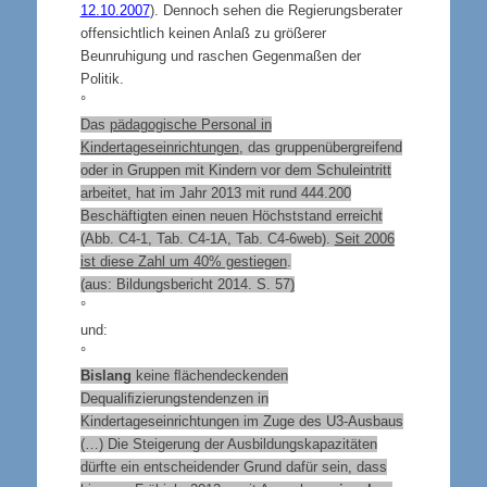
12.10.2007
). Dennoch sehen die Regierungsberater
offensichtlich keinen Anlaß zu größerer
Beunruhigung und raschen Gegenmaßen der
Politik.
°
Das
pädagogische Personal in
Kindertageseinrichtungen
, das gruppenübergreifend
oder in Gruppen mit Kindern vor dem Schuleintritt
arbeitet, hat im Jahr 2013 mit rund 444.200
Beschäftigten einen neuen Höchststand erreicht
(Abb. C4-1, Tab. C4-1A, Tab. C4-6web).
Seit 2006
ist diese Zahl um 40% gestiegen
.
(aus: Bildungsbericht 2014. S. 57
)
°
und:
°
Bislang
keine ﬂächendeckenden
Dequaliﬁzierungstendenzen in
Kindertageseinrichtungen im Zuge des U3-Ausbaus
(…) Die Steigerung der Ausbildungskapazitäten
dürfte ein entscheidender Grund dafür sein, dass