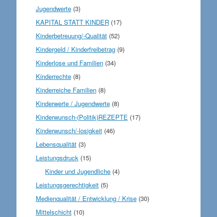
Jugendwerte
(3)
KAPITAL STATT KINDER
(17)
Kinderbetreuung/-Qualität
(52)
Kindergeld / Kinderfreibetrag
(9)
Kinderlose und Familien
(34)
Kinderrechte
(8)
Kinderreiche Familien
(8)
Kinderwerte / Jugendwerte
(8)
Kinderwunsch-(Politik)REZEPTE
(17)
Kinderwunsch/-losigkeit
(46)
Lebensqualität
(3)
Leistungsdruck
(15)
Kinder und Jugendliche
(4)
Leistungsgerechtigkeit
(5)
Medienqualität / Entwicklung / Krise
(30)
Mittelschicht
(10)