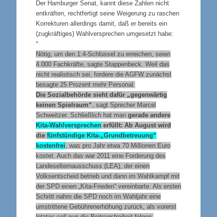
Der Hamburger Senat, kannt diese Zahlen nicht
entkräften, rechtfertigt seine Weigerung zu raschen
Korrekturen allerdings damit, daß er bereits ein
(zugkräftiges) Wahlversprechen umgesetzt habe:
°
Nötig, um den 1:4-Schlüssel zu erreichen, seien
4.000 Fachkräfte, sagte Stappenbeck. Weil das
nicht realistisch sei, fordere die AGFW zunächst
besagte 25 Prozent mehr Personal.
Die Sozialbehörde sieht dafür „gegenwärtig
keinen Spielraum“
, sagt Sprecher Marcel
Schweitzer. Schließlich hat man
gerade andere
Kita-Wahlversprechen
erfüllt: Ab August wird
die
fünfstündige Kita-„Grundbetreuung“
kostenfrei
, was pro Jahr etwa 70 Millionen Euro
kostet. Auch das war 2011 eine Forderung des
Landeselternausschuss (
LEA), der einen
Volksentscheid betrieb und dann im Wahlkampf mit
der SPD einen „Kita-Frieden“ vereinbarte. Als ersten
Schritt nahm die SPD noch im Wahljahr eine
umstrittene Gebührenerhöhung zurück, als vorerst
letztes soll nun die Beitragsfreiheit folgen.