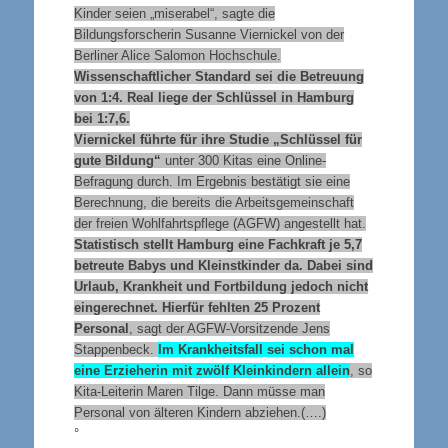
Kinder seien „miserabel“, sagte die
Bildungsforscherin Susanne Viernickel von der
Berliner Alice Salomon Hochschule.
Wissenschaftlicher Standard sei die Betreuung
von 1:4. Real liege der Schlüssel in Hamburg
bei 1:7,6.
Viernickel führte für ihre Studie „Schlüssel für
gute Bildung“
unter 300 Kitas eine Online-
Befragung durch. Im Ergebnis bestätigt sie eine
Berechnung, die bereits die Arbeitsgemeinschaft
der freien Wohlfahrtspflege (AGFW) angestellt hat.
Statistisch stellt Hamburg eine Fachkraft je 5,7
betreute Babys und Kleinstkinder da. Dabei sind
Urlaub, Krankheit und Fortbildung jedoch nicht
eingerechnet. Hierfür fehlten 25 Prozent
Personal
, sagt der AGFW-Vorsitzende Jens
Stappenbeck.
Im Krankheitsfall sei schon mal
eine Erzieherin mit zwölf Kleinkindern allein
, so
Kita-Leiterin Maren Tilge. Dann müsse man
Personal von älteren Kindern abziehen.(….)
°