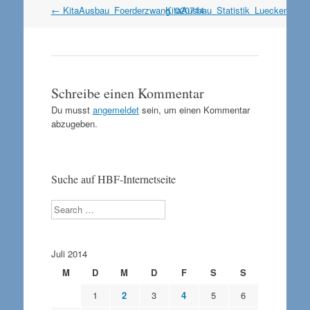
Artikel
←
KitaAusbau_Foerderzwang_020714
KitaAusbau_Statistik_Luecken_02
Navigation
Schreibe einen Kommentar
Du musst
angemeldet
sein, um einen Kommentar
abzugeben.
Suche auf HBF-Internetseite
Search
Juli 2014
M
D
M
D
F
S
S
1
2
3
4
5
6