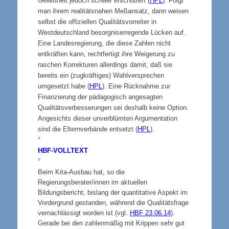
Gewißheit jedoch schwer erschüttert (
HPL
). Folgt
man ihrem realitätsnahen Meßansatz, dann weisen
selbst die offiziellen Qualitätsvorreiter in
Westdeutschland besorgniserregende Lücken auf.
Eine Landesregierung, die diese Zahlen nicht
entkräften kann, rechtfertigt ihre Weigerung zu
raschen Korrekturen allerdings damit, daß sie
bereits ein (zugkräftiges) Wahlversprechen
umgesetzt habe (
HPL
). Eine Rücknahme zur
Finanzierung der pädagogisch angesagten
Qualitätsverbesserungen sei deshalb keine Option.
Angesichts dieser unverblümten Argumentation
sind die Elternverbände entsetzt (
HPL
).
°
HBF-VOLLTEXT
°
Beim Kita-Ausbau hat, so die
Regierungsberater/innen im aktuellen
Bildungsbericht, bislang der quantitative Aspekt im
Vordergrund gestanden, während die Qualitätsfrage
vernachlässigt worden ist (vgl.
HBF 23.06.14
).
Gerade bei den zahlenmäßig mit Krippen sehr gut