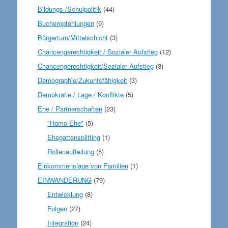
Bildungs-/Schulpolitik
(44)
Buchempfehlungen
(9)
Bürgertum/Mittelschicht
(3)
Chancengerechtigkeit / Sozialer Aufstieg
(12)
Chancengerechtigkeit/Sozialer Aufstieg
(3)
Demographie/Zukunfsfähigkeit
(3)
Demokratie / Lage / Konflikte
(5)
Ehe / Partnerschaften
(23)
"Homo-Ehe"
(5)
Ehegattensplitting
(1)
Rollenaufteilung
(5)
Einkommenslage von Familien
(1)
EINWANDERUNG
(79)
Entwicklung
(8)
Folgen
(27)
Integration
(24)