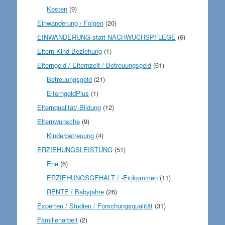
Kosten
(9)
Einwanderung / Folgen
(20)
EINWANDERUNG statt NACHWUCHSPFLEGE
(6)
Eltern-Kind Beziehung
(1)
Elterngeld / Elternzeit / Betreuungsgeld
(61)
Betreuungsgeld
(21)
ElterngeldPlus
(1)
Elternqualität/-Bildung
(12)
Elternwünsche
(9)
Kinderbetreuung
(4)
ERZIEHUNGSLEISTUNG
(51)
Ehe
(6)
ERZIEHUNGSGEHALT / -Einkommen
(11)
RENTE / Babyjahre
(26)
Experten / Studien / Forschungsqualität
(31)
Familienarbeit
(2)