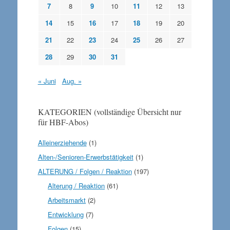
7
8
9
10
11
12
13
14
15
16
17
18
19
20
21
22
23
24
25
26
27
28
29
30
31
« Juni
Aug. »
KATEGORIEN (vollständige Übersicht nur
für HBF-Abos)
Alleinerziehende
(1)
Alten-/Senioren-Erwerbstätigkeit
(1)
ALTERUNG / Folgen / Reaktion
(197)
Alterung / Reaktion
(61)
Arbeitsmarkt
(2)
Entwicklung
(7)
Folgen
(15)