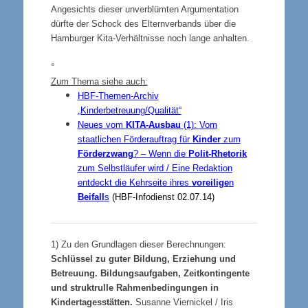
Angesichts dieser unverblümten Argumentation
dürfte der Schock des Elternverbands über die
Hamburger Kita-Verhältnisse noch lange anhalten.
°
Zum Thema siehe auch:
HBF-Themen-Archiv
„Kinderbetreuung/Qualität“
Neues vom
KITA-Ausbau
(1):
Vom
staatlichen Förderauftrag für
Kinder
zum
Förderzwang
? – Wenn die
Polit-Rhetorik
zum Selbstläufer wird / Eine Redaktion
entdeckt die Kehrseite ihres
voreilige
n
Beifall
s
(HBF-Infodienst 02.07.14)
1)
Zu den Grundlagen dieser Berechnungen:
Schlüssel zu guter Bildung, Erziehung und
Betreuung. Bildungsaufgaben, Zeitkontingente
und struktrulle Rahmenbedingungen in
Kindertagesstätten.
Susanne Viernickel / Iris