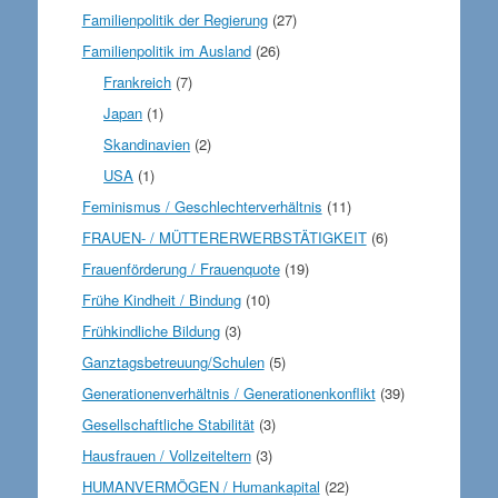
Familienpolitik der Regierung
(27)
Familienpolitik im Ausland
(26)
Frankreich
(7)
Japan
(1)
Skandinavien
(2)
USA
(1)
Feminismus / Geschlechterverhältnis
(11)
FRAUEN- / MÜTTERERWERBSTÄTIGKEIT
(6)
Frauenförderung / Frauenquote
(19)
Frühe Kindheit / Bindung
(10)
Frühkindliche Bildung
(3)
Ganztagsbetreuung/Schulen
(5)
Generationenverhältnis / Generationenkonflikt
(39)
Gesellschaftliche Stabilität
(3)
Hausfrauen / Vollzeiteltern
(3)
HUMANVERMÖGEN / Humankapital
(22)