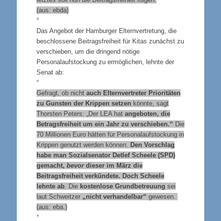
(aus: ebda)
°
Das Angebot der Hamburger Elternvertretung, die
beschlossene Beitragsfreiheit für Kitas zunächst zu
verschieben, um die dringend nötige
Personalaufstockung zu ermöglichen, lehnte der
Senat ab:
°
Gefragt, ob nicht
auch Elternvertreter Prioritäten
zu Gunsten der Krippen setzen
könnte, sagt
Thorsten Peters: „Der LEA hat
angeboten, die
Betragsfreiheit um ein Jahr zu verschieben.“
Die
70 Millionen Euro hätten für Personalaufstockung in
Krippen genutzt werden können.
Den Vorschlag
habe man Sozialsenator Detlef Scheele (SPD)
gemacht,
bevor
dieser im März die
Beitragsfreiheit verkündete. Doch Scheele
lehnte ab
. Die
kostenlose Grundbetreuung
sei
laut Schweitzer
„nicht verhandelbar“
gewesen.
(aus: eba.)
°