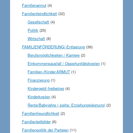
Familienarmut
(4)
Familienfeindlichkeit
(32)
Gesellschaft
(4)
Politik
(25)
Wirtschaft
(8)
FAMILIENFÖRDERUNG/-Entlastung
(36)
Berufsmöglichkeiten / Karriere
(2)
Einkommensausfall / Opportunitätskosten
(1)
Familien-/Kinder-ARMUT
(1)
Finanzierung
(1)
Kindergeld/-freibetrag
(4)
Kinderkosten
(4)
Rente/Babyjahre ( siehe: Erziehungsleistung)
(2)
Familienfreundlichkeit
(2)
Familienleitbilder
(6)
Familienpolitik der Parteien
(11)