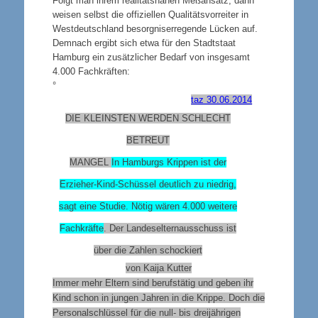
Folgt man ihrem realitätsnahen Meßansatz, dann
weisen selbst die offiziellen Qualitätsvorreiter in
Westdeutschland besorgniserregende
Lücken auf.
Demnach ergibt sich etwa für den Stadtstaat
Hamburg ein zusätzlicher Bedarf von insgesamt
4.000 Fachkräften:
°
taz 30.06.2014
DIE KLEINSTEN WERDEN SCHLECHT
BETREUT
MANGEL
In Hamburgs Krippen ist der
Erzieher-Kind-Schüssel deutlich zu niedrig,
sagt eine Studie. Nötig wären 4.000 weitere
Fachkräfte
. Der Landeselternausschuss ist
über die Zahlen schockiert
von Kaija Kutter
Immer mehr Eltern sind berufstätig und geben ihr
Kind schon in jungen Jahren in die Krippe. Doch die
Personalschlüssel für die null- bis dreijährigen