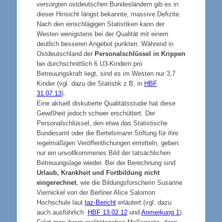
versorgten ostdeutschen Bundesländern gib es in
dieser Hinsicht längst bekannte, massive Defizite.
Nach den einschlägigen Statistiken kann der
Westen wenigstens bei der Qualität mit einem
deutlich besseren Angebot punkten: Während in
Ostdeutschland der
Personalschlüssel in Krippen
bei durchschnittlich 6 U3-Kindern pro
Betreuungskraft liegt, sind es im Westen nur 3,7
Kinder (vgl. dazu die Statistik z.B. in
HBF
31.07.13
).
Eine aktuell diskutierte Qualitätsstudie hat diese
Gewißheit jedoch schwer erschüttert
. Der
Personalschlüssel, den etwa das Statistische
Bundesamt oder die Bertelsmann Stiftung für ihre
regelmäßigen Veröffentlichungen ermitteln, geben
nur ein unvollkommenes Bild der tatsächlichen
Betreuungslage wieder. Bei der Berechnung sind
Urlaub, Krankheit und Fortbildung nicht
eingerechnet
, wie die Bildungsforscherin Susanne
Viernickel von der Berliner Alice Salomon
Hochschule laut
taz-Bericht
erläutert (vgl. dazu
auch ausführlich
HBF 13.02.12
und
Anmerkung 1
).