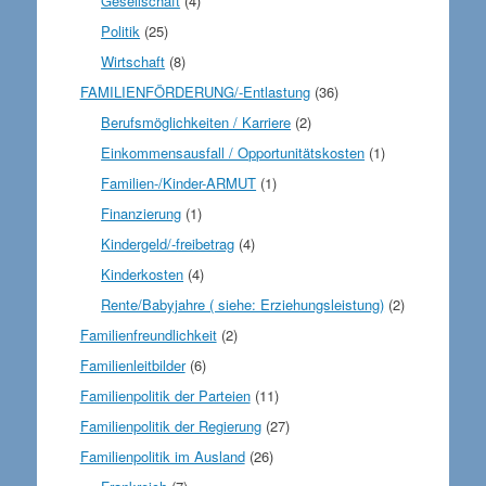
Gesellschaft
(4)
Politik
(25)
Wirtschaft
(8)
FAMILIENFÖRDERUNG/-Entlastung
(36)
Berufsmöglichkeiten / Karriere
(2)
Einkommensausfall / Opportunitätskosten
(1)
Familien-/Kinder-ARMUT
(1)
Finanzierung
(1)
Kindergeld/-freibetrag
(4)
Kinderkosten
(4)
Rente/Babyjahre ( siehe: Erziehungsleistung)
(2)
Familienfreundlichkeit
(2)
Familienleitbilder
(6)
Familienpolitik der Parteien
(11)
Familienpolitik der Regierung
(27)
Familienpolitik im Ausland
(26)