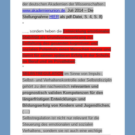
der deutschen Akademien der Wissenschaften |
www.akademienunion.de
. Juli 2014 – Die
Stellungnahme
HIER
als pdf-Datei, S. 4, S. 8)
°
…., sondern heben die
Entwicklung emotionaler
Stabilität als Grundvoraussetzung zur
Entfaltung des gesamten kognitiven und
sozialen Potentials eines Menschen hervor und
damit für seinen späteren Erfolg in der Schule,
im Beruf und im Privatleben
:
°
SELBSTREGULATION
im Sinne von Impuls-,
Selbst- und Verhaltenskontrolle oder Selbstdisziplin
gehört zu den nachweislich
relevanten und
prognostisch validen Kompetenzen für den
längerfristigen Entwicklungs- und
Bildungserfolg von Kindern und Jugendlichen.
(….)
Selbstregulation ist nicht nur relevant für die
Steuerung des emotionalen und sozialen
Verhaltens, sondern sie ist auch eine wichtige