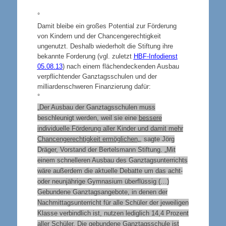
°
Damit bleibe ein großes Potential zur Förderung
von Kindern und der Chancengerechtigkeit
ungenutzt. Deshalb wiederholt die Stiftung ihre
bekannte Forderung (vgl. zuletzt
HBF-Infodienst
05.08.13
) nach einem flächendeckenden Ausbau
verpflichtender Ganztagsschulen und der
milliardenschweren Finanzierung dafür:
°
„Der Ausbau der Ganztagsschulen muss
beschleunigt werden, weil sie eine
bessere
individuelle Förderung aller Kinder und damit mehr
Chancengerechtigkeit ermöglichen
„, sagte Jörg
Dräger, Vorstand der Bertelsmann Stiftung. „Mit
einem schnelleren Ausbau des Ganztagsunterrichts
wäre außerdem die aktuelle Debatte um das acht-
oder neunjährige Gymnasium überflüssig (…)
Gebundene Ganztagsangebote, in denen der
Nachmittagsunterricht für alle Schüler der jeweiligen
Klasse verbindlich ist, nutzen lediglich 14,4 Prozent
aller Schüler. Die
gebundene Ganztagsschule
ist