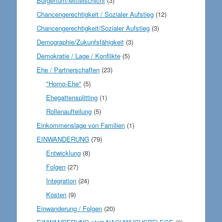
Bürgertum/Mittelschicht
(3)
Chancengerechtigkeit / Sozialer Aufstieg
(12)
Chancengerechtigkeit/Sozialer Aufstieg
(3)
Demographie/Zukunfsfähigkeit
(3)
Demokratie / Lage / Konflikte
(5)
Ehe / Partnerschaften
(23)
"Homo-Ehe"
(5)
Ehegattensplitting
(1)
Rollenaufteilung
(5)
Einkommenslage von Familien
(1)
EINWANDERUNG
(79)
Entwicklung
(8)
Folgen
(27)
Integration
(24)
Kosten
(9)
Einwanderung / Folgen
(20)