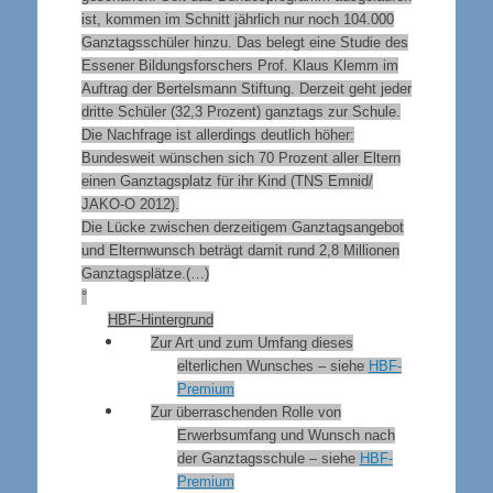
ist, kommen im Schnitt jährlich nur noch 104.000
Ganztagsschüler hinzu. Das belegt eine Studie des
Essener Bildungsforschers Prof. Klaus Klemm im
Auftrag der Bertelsmann Stiftung. Derzeit geht jeder
dritte Schüler (32,3 Prozent) ganztags zur Schule.
Die Nachfrage ist allerdings deutlich höher:
Bundesweit wünschen sich 70 Prozent aller Eltern
einen Ganztagsplatz für ihr Kind (TNS Emnid/
JAKO-O 2012).
Die Lücke zwischen derzeitigem Ganztagsangebot
und Elternwunsch beträgt damit rund 2,8 Millionen
Ganztagsplätze.(…)
°
HBF-Hintergrund
Zur Art und zum Umfang dieses
elterlichen Wunsches – siehe
HBF-
Premium
Zur überraschenden Rolle von
Erwerbsumfang und Wunsch nach
der Ganztagsschule –
siehe
HBF-
Premium