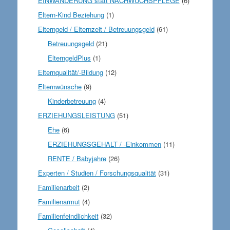
EINWANDERUNG statt NACHWUCHSPFLEGE
(6)
Eltern-Kind Beziehung
(1)
Elterngeld / Elternzeit / Betreuungsgeld
(61)
Betreuungsgeld
(21)
ElterngeldPlus
(1)
Elternqualität/-Bildung
(12)
Elternwünsche
(9)
Kinderbetreuung
(4)
ERZIEHUNGSLEISTUNG
(51)
Ehe
(6)
ERZIEHUNGSGEHALT / -Einkommen
(11)
RENTE / Babyjahre
(26)
Experten / Studien / Forschungsqualität
(31)
Familienarbeit
(2)
Familienarmut
(4)
Familienfeindlichkeit
(32)