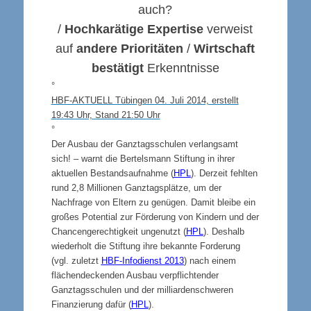
auch?
/
Hochkarätige Expertise
verweist
auf
andere Prioritäten
/
Wirtschaft
bestätigt
Erkenntnisse
°
HBF-AKTUELL Tübingen 04. Juli 2014, erstellt
19:43 Uhr, Stand 21:50 Uhr
°
Der Ausbau der Ganztagsschulen verlangsamt
sich! – warnt die Bertelsmann Stiftung in ihrer
aktuellen Bestandsaufnahme (
HPL
). Derzeit fehlten
rund 2,8 Millionen Ganztagsplätze, um der
Nachfrage von Eltern zu genügen. Damit bleibe ein
großes Potential zur Förderung von Kindern und der
Chancengerechtigkeit ungenutzt (
HPL
). Deshalb
wiederholt die Stiftung ihre bekannte Forderung
(vgl. zuletzt
HBF-Infodienst 2013
) nach einem
flächendeckenden Ausbau verpflichtender
Ganztagsschulen und der milliardenschweren
Finanzierung dafür (
HPL
).