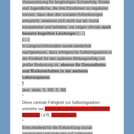
Voraussetzung für langfristigen Schulerfolg. Kinder
und Jugendliche, die ihre Emotionen so regulieren
können, dass dies den sozialen Anforderungen
entspricht, erweisen sich nicht nur als sozial
kompetenter und beliebter, sie zeigen oftmals
auch
bessere kognitive Leistunge
n.(….)
(….)
In Längsschnittstudien wurde wiederholt
nachgewiesen, dass erfolgreiche Selbstregulation in
der Kindheit für den späteren Bildungserfolg von
großer Bedeutung ist,
ebenso für Gesundheits-
und Risikoverhalten in der weiteren
Lebensspanne.
°
(aus: ebda. S. 65f, S. 68)
°
Diese zentrale Fähigkeit zur Selbstregulation
entstehe nur
durch den Aufbau einer
SICHEREN
BINDUNG
i.d.R.
zu den Eltern
:
°
Entscheidend für die Entwicklung sozial-
emotionaler und motivatio-nal-volitionaler