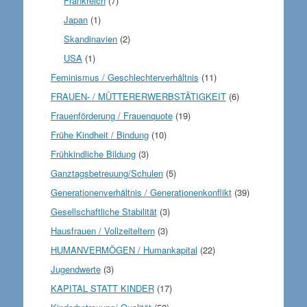
Frankreich
(7)
Japan
(1)
Skandinavien
(2)
USA
(1)
Feminismus / Geschlechterverhältnis
(11)
FRAUEN- / MÜTTERERWERBSTÄTIGKEIT
(6)
Frauenförderung / Frauenquote
(19)
Frühe Kindheit / Bindung
(10)
Frühkindliche Bildung
(3)
Ganztagsbetreuung/Schulen
(5)
Generationenverhältnis / Generationenkonflikt
(39)
Gesellschaftliche Stabilität
(3)
Hausfrauen / Vollzeiteltern
(3)
HUMANVERMÖGEN / Humankapital
(22)
Jugendwerte
(3)
KAPITAL STATT KINDER
(17)