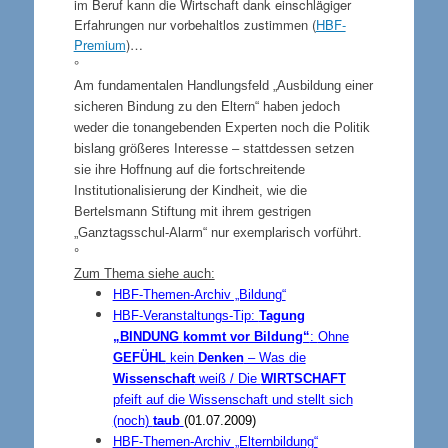
im Beruf kann die Wirtschaft dank einschlägiger
Erfahrungen nur vorbehaltlos zustimmen (
HBF-
Premium
)…
°
Am fundamentalen Handlungsfeld „Ausbildung einer
sicheren Bindung zu den Eltern“ haben jedoch
weder die tonangebenden Experten noch die Politik
bislang größeres Interesse – stattdessen setzen
sie ihre Hoffnung auf die fortschreitende
Institutionalisierung der Kindheit, wie die
Bertelsmann Stiftung mit ihrem gestrigen
„Ganztagsschul-Alarm“ nur exemplarisch vorführt.
°
Zum Thema siehe auch:
HBF-Themen-Archiv „Bildung“
HBF-Veranstaltungs-Tip:
Tagung
„
BINDUNG
kommt vor Bildung“
:
Ohne
GEFÜHL
kein
Denken
– Was die
Wissenschaft
weiß / Die
WIRTSCHAFT
pfeift auf die Wissenschaft und stellt sich
(noch)
taub
(01.07.2009)
HBF-Themen-Archiv „Elternbildung“