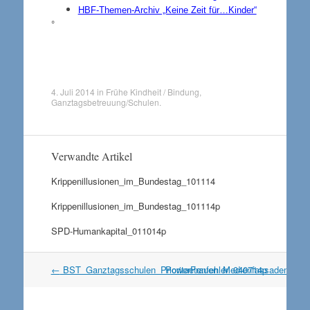
HBF-Themen-Archiv „Keine Zeit für…Kinder“
°
4. Juli 2014
in
Frühe Kindheit / Bindung
,
Ganztagsbetreuung/Schulen
.
Verwandte Artikel
Krippenillusionen_im_Bundestag_101114
Krippenillusionen_im_Bundestag_101114p
SPD-Humankapital_011014p
Artikel
←
BST_Ganztagsschulen_Prioritaetenfehler_040714p
PowerFrauen_Medienfassaden_07
Navigation