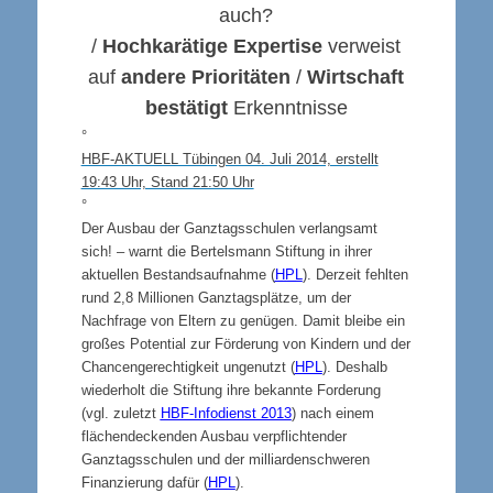
auch?
/
Hochkarätige Expertise
verweist
auf
andere Prioritäten
/
Wirtschaft
bestätigt
Erkenntnisse
°
HBF-AKTUELL Tübingen 04. Juli 2014, erstellt
19:43 Uhr, Stand 21:50 Uhr
°
Der Ausbau der Ganztagsschulen verlangsamt
sich! – warnt die Bertelsmann Stiftung in ihrer
aktuellen Bestandsaufnahme (
HPL
). Derzeit fehlten
rund 2,8 Millionen Ganztagsplätze, um der
Nachfrage von Eltern zu genügen. Damit bleibe ein
großes Potential zur Förderung von Kindern und der
Chancengerechtigkeit ungenutzt (
HPL
). Deshalb
wiederholt die Stiftung ihre bekannte Forderung
(vgl. zuletzt
HBF-Infodienst 2013
) nach einem
flächendeckenden Ausbau verpflichtender
Ganztagsschulen und der milliardenschweren
Finanzierung dafür (
HPL
).