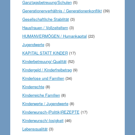
Ganztagsbetreuung/Schulen
(5)
Generationenverhältnis / Generationenkonflikt
(39)
Gesellschaftliche Stabilität
(3)
Hausfrauen / Vollzeiteltern
(3)
HUMANVERMÖGEN / Humankapital
(22)
Jugendwerte
(3)
KAPITAL STATT KINDER
(17)
Kinderbetreuung/-Qualität
(52)
Kindergeld / Kinderfreibetrag
(9)
Kinderlose und Familien
(34)
Kinderrechte
(8)
Kinderreiche Familien
(8)
Kinderwerte / Jugendwerte
(8)
Kinderwunsch-(Politik)REZEPTE
(17)
Kinderwunsch/-losigkeit
(46)
Lebensqualität
(3)