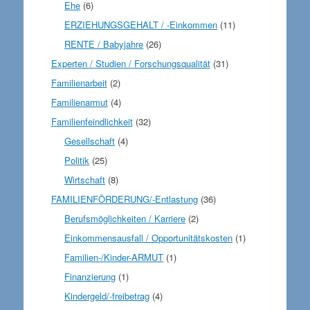
Ehe
(6)
ERZIEHUNGSGEHALT / -Einkommen
(11)
RENTE / Babyjahre
(26)
Experten / Studien / Forschungsqualität
(31)
Familienarbeit
(2)
Familienarmut
(4)
Familienfeindlichkeit
(32)
Gesellschaft
(4)
Politik
(25)
Wirtschaft
(8)
FAMILIENFÖRDERUNG/-Entlastung
(36)
Berufsmöglichkeiten / Karriere
(2)
Einkommensausfall / Opportunitätskosten
(1)
Familien-/Kinder-ARMUT
(1)
Finanzierung
(1)
Kindergeld/-freibetrag
(4)