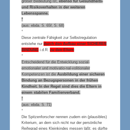
großer Bedeutung ist,
ebenso für Gesundheits-
und Risikoverhalten in der weiteren
Lebensspanne.
°
(aus: ebda. S. 65f, S. 68)
°
Diese zentrale Fähigkeit zur Selbstregulation
entstehe nur
durch den Aufbau einer
SICHEREN
BINDUNG
i.d.R.
zu den Eltern
:
°
Entscheidend für die Entwicklung sozial-
emotionaler und motivatio-nal-volitionaler
Kompetenzen ist die
Ausbildung einer sicheren
Bindung an Bezugspersonen in der frühen
Kindheit. In der Regel sind dies die Eltern in
einem stabilen Familienverband.
°
(aus: ebda. S. 71)
°
Die Spitzenforscher nennen zudem ein (plausibles)
Kriterium, an dem sich nicht nur der persönliche
Reifegrad eines Kleinkindes messen läßt; es dürfte