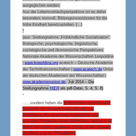
ausgeglichen werden.
Aus der Lebensverlaufsperspektive ist es daher
besonders sinnvoll, Bildungsinvestitionen für die
frühe Kindheit bereitzustellen. (…)
°
(aus: Stellungnahme „Frühkindliche Sozialisation“.
Biologische, psychologische, linguistische,
soziologische und ökonomische Perspektiven.
Nationale Akademie der Wissenschaften Leopoldina
|
www.leopoldina.org
acatech – Deutsche Akademie
der Technikwissenschaften |
www.acatech.de
Union
der deutschen Akademien der Wissenschaften |
www.akademienunion.de
. Juli 2014 – Die
Stellungnahme
HIER
als pdf-Datei, S. 4, S. 8)
°
…., sondern heben die
Entwicklung emotionaler
Stabilität als Grundvoraussetzung zur
Entfaltung des gesamten kognitiven und
sozialen Potentials eines Menschen hervor und
damit für seinen späteren Erfolg in der Schule,
im Beruf und im Privatleben
: