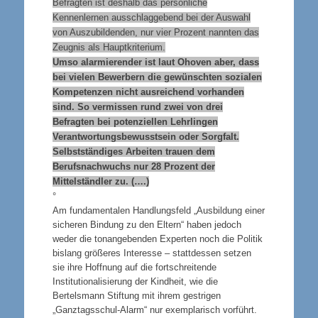
Befragten ist deshalb das persönliche
Kennenlernen ausschlaggebend bei der Auswahl
von Auszubildenden, nur vier Prozent nannten das
Zeugnis als Hauptkriterium.
Umso alarmierender ist laut Ohoven aber, dass
bei vielen Bewerbern die gewünschten sozialen
Kompetenzen nicht ausreichend vorhanden
sind. So vermissen rund zwei von drei
Befragten bei potenziellen Lehrlingen
Verantwortungsbewusstsein oder Sorgfalt.
Selbstständiges Arbeiten trauen dem
Berufsnachwuchs nur 28 Prozent der
Mittelständler zu. (….)
°
Am fundamentalen Handlungsfeld „Ausbildung einer
sicheren Bindung zu den Eltern“ haben jedoch
weder die tonangebenden Experten noch die Politik
bislang größeres Interesse – stattdessen setzen
sie ihre Hoffnung auf die fortschreitende
Institutionalisierung der Kindheit, wie die
Bertelsmann Stiftung mit ihrem gestrigen
„Ganztagsschul-Alarm“ nur exemplarisch vorführt.