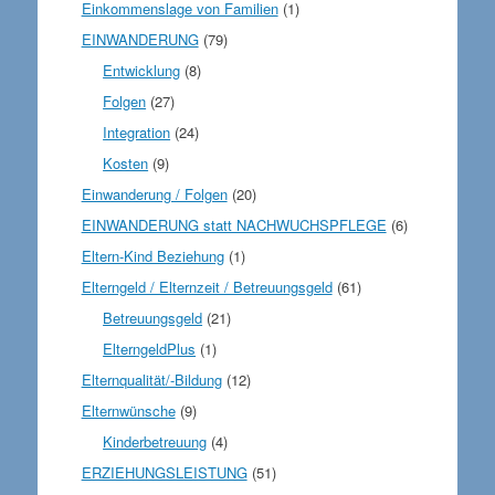
Einkommenslage von Familien
(1)
EINWANDERUNG
(79)
Entwicklung
(8)
Folgen
(27)
Integration
(24)
Kosten
(9)
Einwanderung / Folgen
(20)
EINWANDERUNG statt NACHWUCHSPFLEGE
(6)
Eltern-Kind Beziehung
(1)
Elterngeld / Elternzeit / Betreuungsgeld
(61)
Betreuungsgeld
(21)
ElterngeldPlus
(1)
Elternqualität/-Bildung
(12)
Elternwünsche
(9)
Kinderbetreuung
(4)
ERZIEHUNGSLEISTUNG
(51)