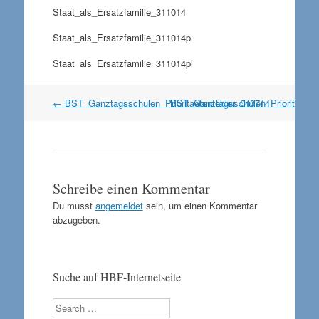
Staat_als_Ersatzfamilie_311014
Staat_als_Ersatzfamilie_311014p
Staat_als_Ersatzfamilie_311014pl
Artikel
←
BST_Ganztagsschulen_Prioritaetenfehler_040714
BST_Ganztagsschulen_Prioritaeten
Navigation
Schreibe einen Kommentar
Du musst
angemeldet
sein, um einen Kommentar
abzugeben.
Suche auf HBF-Internetseite
Search