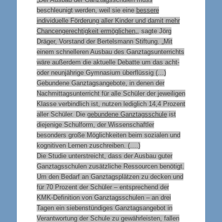
beschleunigt werden, weil sie eine
bessere
individuelle Förderung aller Kinder und damit mehr
Chancengerechtigkeit ermöglichen
„, sagte Jörg
Dräger, Vorstand der Bertelsmann Stiftung. „Mit
einem schnelleren Ausbau des Ganztagsunterrichts
wäre außerdem die aktuelle Debatte um das acht-
oder neunjährige Gymnasium überflüssig (…)
Gebundene Ganztagsangebote, in denen der
Nachmittagsunterricht für alle Schüler der jeweiligen
Klasse verbindlich ist, nutzen lediglich 14,4 Prozent
aller Schüler. Die
gebundene Ganztagsschule
ist
diejenige Schulform, der Wissenschaftler
besonders große Möglichkeiten beim sozialen und
kognitiven Lernen zuschreiben. (….)
Die Studie unterstreicht, dass der Ausbau guter
Ganztagsschulen zusätzliche Ressourcen benötigt.
Um den Bedarf an Ganztagsplätzen zu decken und
für 70 Prozent der Schüler – entsprechend der
KMK-Definition von Ganztagsschulen – an drei
Tagen ein siebenstündiges Ganztagsangebot in
Verantwortung der Schule zu gewährleisten, fallen