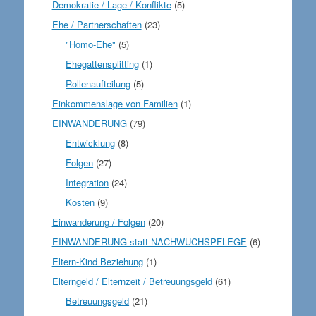
Demokratie / Lage / Konflikte
(5)
Ehe / Partnerschaften
(23)
"Homo-Ehe"
(5)
Ehegattensplitting
(1)
Rollenaufteilung
(5)
Einkommenslage von Familien
(1)
EINWANDERUNG
(79)
Entwicklung
(8)
Folgen
(27)
Integration
(24)
Kosten
(9)
Einwanderung / Folgen
(20)
EINWANDERUNG statt NACHWUCHSPFLEGE
(6)
Eltern-Kind Beziehung
(1)
Elterngeld / Elternzeit / Betreuungsgeld
(61)
Betreuungsgeld
(21)