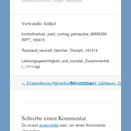
EINWANDERUNG
,
Folgen
,
Integration
.
Verwandte Artikel
kontrollverlust_swr2_vortrag_petropulos_MANUSK
RIPT_190415
Russland_taumelt_falscher_Triumph_181214
Leistungsgerechtigkeit_und_sozialer_Zusammenhal
t_171114pl
Artikel
←
Einwanderung+Nahostkonflikt_230714p
Betreuungsgeld_Jubilaeum_230714
Navigation
Schreibe einen Kommentar
Du musst
angemeldet
sein, um einen Kommentar
abzugeben.