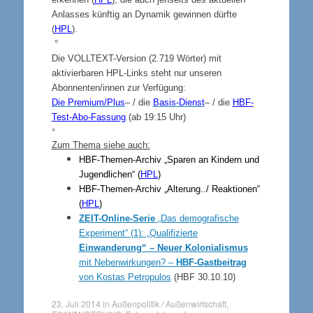
Anlasses künftig an Dynamik gewinnen dürfte
(
HPL
).
°
Die VOLLTEXT-Version (2.719 Wörter) mit
aktivierbaren HPL-Links steht nur unseren
Abonnenten/innen zur Verfügung:
Die Premium/Plus
– / die
Basis-Dienst
– / die
HBF-
Test-Abo-Fassung
(ab 19:15 Uhr)
°
Zum Thema siehe auch:
HBF-Themen-Archiv „Sparen an Kindern und
Jugendlichen“ (
HPL
)
HBF-Themen-Archiv „Alterung../ Reaktionen“
(
HPL
)
ZEIT-Online-Serie
„Das demografische
Experiment“ (1):
„Qualifizierte
Einwanderung“ – Neuer Kolonialismus
mit Nebenwirkungen? –
HBF-Gastbeitrag
von Kostas Petropulos
(HBF 30.10.10)
23. Juli 2014
in
Außenpolitik / Außenwirtschaft
,