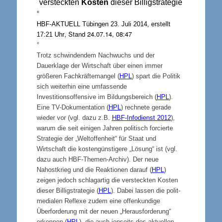
versteckten
Kosten
dieser Billigstrategie
°
HBF-AKTUELL Tübingen 23. Juli 2014, erstellt
, Stand 24.07.14, 08:47
17:21 Uhr
°
Trotz schwindendem Nachwuchs und der
Dauerklage der Wirtschaft über einen immer
größeren Fachkräftemangel (
HPL
) spart die Politik
sich weiterhin eine umfassende
Investitionsoffensive im Bildungsbereich (
HPL
).
Eine TV-Dokumentation (
HPL
) rechnete gerade
wieder vor (vgl. dazu z.B.
HBF-Infodienst 2012
),
warum die seit einigen Jahren politisch forcierte
Strategie der „Weltoffenheit“ für Staat und
Wirtschaft die kostengünstigere „Lösung“ ist (vgl.
dazu auch HBF-Themen-Archiv). Der neue
Nahostkrieg und die Reaktionen darauf (
HPL
)
zeigen jedoch schlagartig die versteckten Kosten
dieser Billigstrategie (
HPL
). Dabei lassen die polit-
medialen Reflexe zudem eine offenkundige
Überforderung mit der neuen „Herausforderung“
erkennen (
HPL
), die auch jenseits des aktuellen