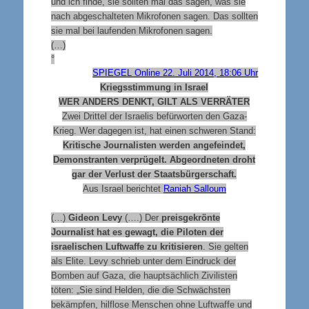
und ich finde, sie sollten mal das sagen, was sie
nach abgeschalteten Mikrofonen sagen. Das sollten
sie mal bei laufenden Mikrofonen sagen.
(…)
°
SPIEGEL Online 22. Juli 2014, 18:06 Uhr
Kriegsstimmung in Israel
WER ANDERS DENKT, GILT ALS VERRÄTER
Zwei Drittel der Israelis befürworten den Gaza-
Krieg. Wer dagegen ist, hat einen schweren Stand:
Kritische Journalisten werden angefeindet,
Demonstranten verprügelt. Abgeordneten droht
gar der Verlust der Staatsbürgerschaft.
Aus Israel berichtet
Raniah Salloum
(…)
Gideon Levy
(….) Der
preisgekrönte
Journalist hat es gewagt, die Piloten der
israelischen Luftwaffe zu kritisieren
. Sie gelten
als Elite. Levy schrieb unter dem Eindruck der
Bomben auf Gaza, die hauptsächlich Zivilisten
töten: „Sie sind Helden, die die Schwächsten
bekämpfen, hilflose Menschen ohne Luftwaffe und