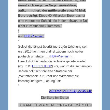
Mittlerweile hat sich hier ein Fehlbetrag, das
nennt sich negative Negativinvestition,
aufkummuliert, der mittlerweile etwa 40 Mrd.
Euro beträgt
. Diese 40 Milliarden Euro, das ist
eine versteckte Schuld, die in der schwarzen Null
nicht zum Ausdruck kommen.“
°
und
HBF-Premium
°
Selbst die längst überfällige Bafög-Erhöhung soll
erst 2016 kommen und ist zudem noch weiter
politisch umstritten….(
HBF-Premium
)…
Eine TV-Dokumentation rechnete gerade wieder
(vgl. z.B.
HBF 01.08.12
) vor, warum die seit einigen
Jahren politisch forcierte Strategie der
„Weltoffenheit“ für Staat und Wirtschaft die
kostengünstigere „Lösung“ ist:
°
ARD Mo, 21.07.14 | 22:45 Uhr
Die Story im Ersten
DER ARBEITSMARKTREPORT – DAS MÄRCHEN