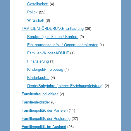
Gesellschaft
(4)
Politik
(25)
Wirtschaft
(8)
FAMILIENFÖRDERUNG/-Entlastung
(36)
Berufsmöglichkeiten / Karriere
(2)
Einkommensausfall / Opportunitätskosten
(1)
Familien-/Kinder-ARMUT
(1)
Finanzierung
(1)
Kindergeld/-freibetrag
(4)
Kinderkosten
(4)
Rente/Babyjahre ( siehe: Erziehungsleistung)
(2)
Familienfreundlichkeit
(2)
Familienleitbilder
(6)
Familienpolitik der Parteien
(11)
Familienpolitik der Regierung
(27)
Familienpolitik im Ausland
(26)