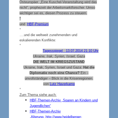
Osteuropäer. „Eine Kuschel-Veranstaltung wird das
nicht“, prophezeit der Arbeitsmarktforscher. Umso
wichtiger sei es, diesen Prozess zu steuern.
°
und
HBF-Premium
°
….und die weltweit zunehmenden und
eskalierenden Konflikte:
°
Tagesspiegel 13.07.2014 21:10 Uhr
Ukraine, Irak, Syrien, Israel, Gaza
DIE WELT IM KRIEGSZUSTAND
Ukraine, Irak, Syrien, Israel und Gaza:
Hat die
Diplomatie noch eine Chance?
Ein –
unvollständiger – Blick in die Krisenregionen.
von
Lutz Haverkamp
°
Zum Thema siehe auch:
HBF-Themen-Archiv „Sparen an Kindern und
Jugendlichen“
HBF-Themen-Archiv
„Alterung..http://www.heidelberger-