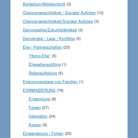
Bürgertum/Mittelschicht
(3)
Chancengerechtigkeit / Sozialer Aufstieg
(12)
Chancengerechtigkeit/Sozialer Aufstieg
(3)
Demographie/Zukunfsfähigkeit
(3)
Demokratie / Lage / Konflikte
(5)
Ehe / Partnerschaften
(23)
"Homo-Ehe"
(5)
Ehegattensplitting
(1)
Rollenaufteilung
(5)
Einkommenslage von Familien
(1)
EINWANDERUNG
(79)
Entwicklung
(8)
Folgen
(27)
Integration
(24)
Kosten
(9)
Einwanderung / Folgen
(20)