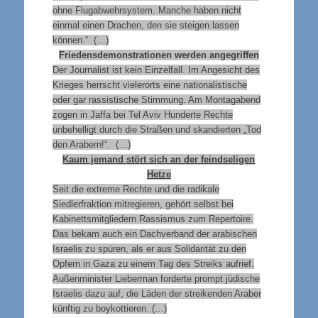
ohne Flugabwehrsystem. Manche haben nicht
einmal einen Drachen, den sie steigen lassen
können.“ (…)
Friedensdemonstrationen werden angegriffen
Der Journalist ist kein Einzelfall. Im Angesicht des
Krieges herrscht vielerorts eine nationalistische
oder gar rassistische Stimmung. Am Montagabend
zogen in Jaffa bei Tel Aviv Hunderte Rechte
unbehelligt durch die Straßen und skandierten „Tod
den Arabern!“. (…)
Kaum jemand stört sich an der feindseligen
Hetze
Seit die extreme Rechte und die radikale
Siedlerfraktion mitregieren, gehört selbst bei
Kabinettsmitgliedern Rassismus zum Repertoire.
Das bekam auch ein Dachverband der arabischen
Israelis zu spüren, als er aus Solidarität zu den
Opfern in Gaza zu einem Tag des Streiks aufrief.
Außenminister Lieberman forderte prompt jüdische
Israelis dazu auf, die Läden der streikenden Araber
künftig zu boykottieren. (…)