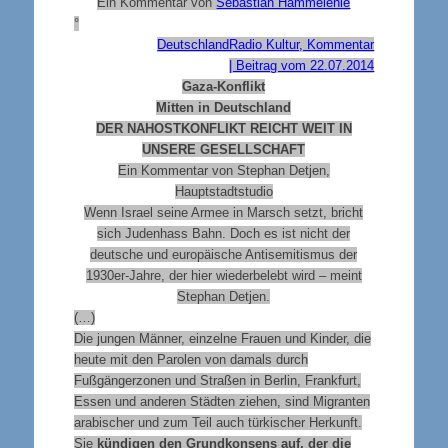
Ein Kommentar von
Sebastian Hammelehle
°
DeutschlandRadio Kultur, Kommentar
| Beitrag vom 22.07.2014
Gaza-Konflikt
Mitten in Deutschland
DER NAHOSTKONFLIKT REICHT WEIT IN
UNSERE GESELLSCHAFT
Ein Kommentar von Stephan Detjen,
Hauptstadtstudio
Wenn Israel seine Armee in Marsch setzt, bricht
sich Judenhass Bahn. Doch es ist nicht der
deutsche und europäische Antisemitismus der
1930er-Jahre, der hier wiederbelebt wird – meint
Stephan Detjen.
(…)
Die jungen Männer, einzelne Frauen und Kinder, die
heute mit den Parolen von damals durch
Fußgängerzonen und Straßen in Berlin, Frankfurt,
Essen und anderen Städten ziehen, sind Migranten
arabischer und zum Teil auch türkischer Herkunft.
Sie
kündigen den Grundkonsens auf, der die