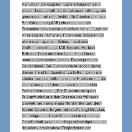
Kampf um die klügsten Köpfe erfolgreich sein.
Diese These vertritt die Bertelsmann-Stiftung, die
gemeinsam mit dem Institut für Arbeitsmarkt- und
Berufsforschung (IAB) ein ambitioniertes
Zuwanderungskonzept entwickelt hat. (…) „Vor der
Krise zog es Rumänen, Polen oder Bulgaren vor
allem nach Spanien, Italien, Irland oder
Großbritannien“, sagt
IAB-Experte Herbert
Brücker.
Doch die Krise habe diese Länder
unattraktiver werden lassen. Davon profitiere
Deutschland. Der Ökonom warnt jedoch davor,
diesen Trend für dauerhaft zu halten. Denn alle
Länder Europas hätten ähnliche Probleme mit der
Überalterung und dem daraus resultierenden
Fachkräftemangel.
„Die Zuwanderung der
Zukunft wird aus den Staaten der früheren
Sowjetunion sowie aus Nordafrika und dem
Nahen Osten erfolgen müssen“, sagt Brücker.
Die Integration dieser Menschen in die hiesige
Gesellschaft werde allerdings schwieriger sein als
die relativ problemlose Eingliederung der