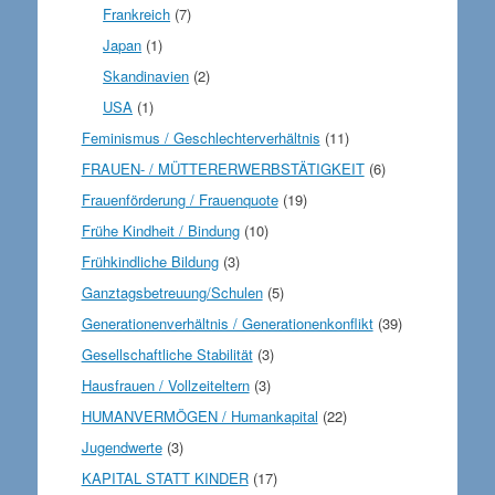
Frankreich
(7)
Japan
(1)
Skandinavien
(2)
USA
(1)
Feminismus / Geschlechterverhältnis
(11)
FRAUEN- / MÜTTERERWERBSTÄTIGKEIT
(6)
Frauenförderung / Frauenquote
(19)
Frühe Kindheit / Bindung
(10)
Frühkindliche Bildung
(3)
Ganztagsbetreuung/Schulen
(5)
Generationenverhältnis / Generationenkonflikt
(39)
Gesellschaftliche Stabilität
(3)
Hausfrauen / Vollzeiteltern
(3)
HUMANVERMÖGEN / Humankapital
(22)
Jugendwerte
(3)
KAPITAL STATT KINDER
(17)