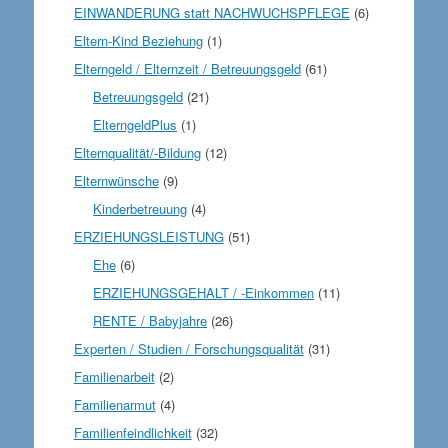
EINWANDERUNG statt NACHWUCHSPFLEGE
(6)
Eltern-Kind Beziehung
(1)
Elterngeld / Elternzeit / Betreuungsgeld
(61)
Betreuungsgeld
(21)
ElterngeldPlus
(1)
Elternqualität/-Bildung
(12)
Elternwünsche
(9)
Kinderbetreuung
(4)
ERZIEHUNGSLEISTUNG
(51)
Ehe
(6)
ERZIEHUNGSGEHALT / -Einkommen
(11)
RENTE / Babyjahre
(26)
Experten / Studien / Forschungsqualität
(31)
Familienarbeit
(2)
Familienarmut
(4)
Familienfeindlichkeit
(32)