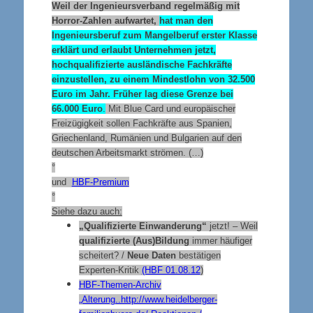
Weil der Ingenieursverband regelmäßig mit
Horror-Zahlen aufwartet,
hat man den
Ingenieursberuf zum Mangelberuf erster Klasse
erklärt und erlaubt Unternehmen jetzt,
hochqualifizierte ausländische Fachkräfte
einzustellen, zu einem Mindestlohn von 32.500
Euro im Jahr. Früher lag diese Grenze bei
66.000 Euro
.
Mit Blue Card und europäischer
Freizügigkeit sollen Fachkräfte aus Spanien,
Griechenland, Rumänien und Bulgarien auf den
deutschen Arbeitsmarkt strömen. (…)
°
und
HBF-Premium
°
Siehe dazu auch:
„Qualifizierte Einwanderung“
jetzt! – Weil
qualifizierte (Aus)Bildung
immer häufiger
scheitert? /
Neue Daten
bestätigen
Experten-Kritik
(HBF 01.08.12
)
HBF-Themen-Archiv
„Alterung..http://www.heidelberger-