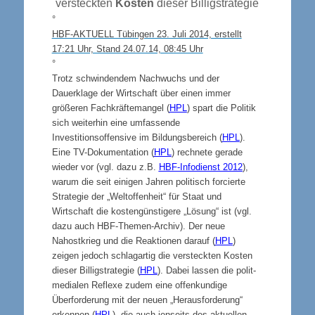
versteckten
Kosten
dieser Billigstrategie
°
HBF-AKTUELL Tübingen 23. Juli 2014, erstellt
17:21 Uhr, Stand 24.07.14, 08:45 Uhr
°
Trotz schwindendem Nachwuchs und der
Dauerklage der Wirtschaft über einen immer
größeren Fachkräftemangel (
HPL
) spart die Politik
sich weiterhin eine umfassende
Investitionsoffensive im Bildungsbereich (
HPL
).
Eine TV-Dokumentation (
HPL
) rechnete gerade
wieder vor (vgl. dazu z.B.
HBF-Infodienst 2012
),
warum die seit einigen Jahren politisch forcierte
Strategie der „Weltoffenheit“ für Staat und
Wirtschaft die kostengünstigere „Lösung“ ist (vgl.
dazu auch HBF-Themen-Archiv). Der neue
Nahostkrieg und die Reaktionen darauf (
HPL
)
zeigen jedoch schlagartig die versteckten Kosten
dieser Billigstrategie (
HPL
). Dabei lassen die polit-
medialen Reflexe zudem eine offenkundige
Überforderung mit der neuen „Herausforderung“
erkennen (
HPL
), die auch jenseits des aktuellen