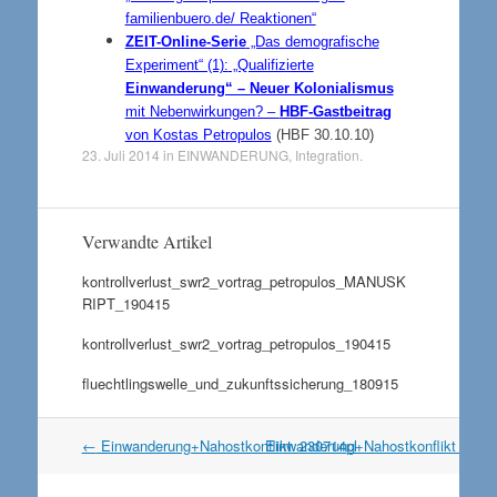
familienbuero.de/ Reaktionen“
ZEIT-Online-Serie
„Das demografische
Experiment“ (1):
„Qualifizierte
Einwanderung“ – Neuer Kolonialismus
mit Nebenwirkungen? –
HBF-Gastbeitrag
von Kostas Petropulos
(HBF 30.10.10)
23. Juli 2014
in
EINWANDERUNG
,
Integration
.
Verwandte Artikel
kontrollverlust_swr2_vortrag_petropulos_MANUSK
RIPT_190415
kontrollverlust_swr2_vortrag_petropulos_190415
fluechtlingswelle_und_zukunftssicherung_180915
Artikel
←
Einwanderung+Nahostkonflikt_230714pl
Einwanderung+Nahostkonflikt_230
Navigation