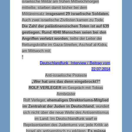
israelische Militär am frühen Mittwochmorgen
mitteilte, starben damit bisher bei dem
Militäreinsatz
insgesamt 29 israelische Soldaten.
Auch zwei israelische Zivilisten kamen zu Tode.
Die Zahl der palästinensischen Toten ist auf 639
gestiegen. Rund 4040 Menschen seien bei den
Angriffen verletzt worden
, teilte der Leiter der
Rettungskräfte im Gaza-Streifen, Aschraf al-Kidra,
am Mittwoch mit.
°
Deutschlandfunk Interview / Beitrag vom
22.07.2014
Anti-israelische Proteste
„Wer hat uns das denn eingebrockt?“
ROLF VERLEGER
im Gespräch mit Tobias
Armbrüster
Rolf Verleger,
ehemaliges Direktoriums-Mitglied
im Zentralrat der Juden in Deutschland
, wundert
sich nicht über die neue Welle des Antisemitismus
im Land. Im Deutschlandfunk warf er
Repräsentanten des Judentums vor, jede Kritik an
Israel als antisemitisch zu erklären.
Es müsse