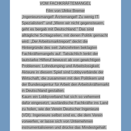
VOM FACHKRÄFTEMANGEL
Film von Ulrike Bremer
„Ingenieursmangel! Ärztemangel! Zu wenig IT-
Spezialisten!“ und „Wenn wir nicht gegensteuern,
geht es bergab mit Deutschland.“ Das sind
alltägliche Schlagzeilen, mit denen Politik gemacht
wird. „Der Arbeitsmarktreport“ deckt die
Hintergründe des seit Jahrzehnten beklagten
Fachkräftemangels auf. Tatsächlich lenkt der
lautstarke Hilferuf bewusst ab von gewichtigen
Problemen: Lohndumping und Arbeitslosigkeit.
Akteure in diesem Spiel sind Lobbyverbände der
Wirtschaft, die zusammen mit den Politikern und
der Bundesagentur für Arbeit den Arbeitskräftemarkt
in Deutschland gestalten.
Kaum ein Lobbyverband hat sich so vehement
dafür eingesetzt, ausländische Fachkräfte ins Land
zu holen, wie der Verein Deutscher Ingenieure
(VDI). Ingenieure selbst sind es, die dem Verein
vorwerfen, er lasse sich von Unternehmen
instrumentalisieren und drücke das Mindestgehalt.