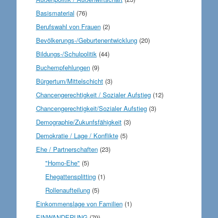
Basismaterial
(76)
Berufswahl von Frauen
(2)
Bevölkerungs-/Geburtenentwicklung
(20)
Bildungs-/Schulpolitik
(44)
Buchempfehlungen
(9)
Bürgertum/Mittelschicht
(3)
Chancengerechtigkeit / Sozialer Aufstieg
(12)
Chancengerechtigkeit/Sozialer Aufstieg
(3)
Demographie/Zukunfsfähigkeit
(3)
Demokratie / Lage / Konflikte
(5)
Ehe / Partnerschaften
(23)
"Homo-Ehe"
(5)
Ehegattensplitting
(1)
Rollenaufteilung
(5)
Einkommenslage von Familien
(1)
EINWANDERUNG
(79)