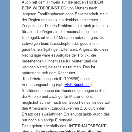
Auch mit dem Hinweis auf die großen
HÜRDEN
BEIM WIEDEREINSTIEG
von Müttern nach
längeren Familienphasen ohne Erwerbsarbeit stellt
der Regierungspolitik ein denkbar schlechtes
Zeugnis aus. Dieses Problem ergibt sich ja bereits
für alle, die länger als die maximal mögliche
Elterngeldzeit von 12 Monaten nutzen – ganz zu
schweigen beim Ausschöpfen der gesetzlich
garantierten 3-jährigen Elternzeit. Angesichts dieser
Rechtslage wäre es Aufgabe der Politik, die
bestehenden Hindernisse für Mütter (und die
wenigen Väter) beiseite zu räumen. Das ist
spätestens seit dem Karlsruher
„Kinderbetreuungsurteil“ (1998/99) sogar
Verfassungsauftrag (vgl.
HBF-Bausteine
).
Stattdessen haben die Bundesregierungen seither
die Anreize und Zwänge für Mütter erhöht,
möglichst schnell nach der Geburt eines Kindes auf
den Arbeitsmarkt zurückzukehren z.B. durch den
Ersatz des zweijährigen Erziehungsgelds durch das
nur noch einjährige Elterngeld.
Dazu gehört ebenfalls das
UNTERHALTSRECHT,
das zu
Unterhaltsansprüchen führt, die „im