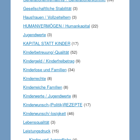
Gesellschaftliche Stabilität
(3)
Hausfrauen / Vollzeiteltern
(3)
HUMANVERMÖGEN / Humankapital
(22)
Jugendwerte
(3)
KAPITAL STATT KINDER
(17)
Kinderbetreuung/-Qualität
(52)
Kindergeld / Kinderfreibetrag
(9)
Kinderlose und Familien
(34)
Kinderrechte
(8)
Kinderreiche Familien
(8)
Kinderwerte / Jugendwerte
(8)
Kinderwunsch-(Politik)REZEPTE
(17)
Kinderwunsch/-losigkeit
(46)
Lebensqualität
(3)
Leistungsdruck
(15)
Kinder und Jugendliche
(4)