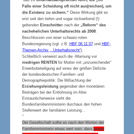
Falle einer Scheidung oft nicht aus(reichen), um
die Existenz zu sichern.“
Diese Wirkung gibt es
erst seit den tiefen und sogar rückwirkend (!)
geltenden
Einschnitte
n nach der
„Reform“ des
nachehelichen Unterhaltsrechts ab 2008
.
Beschlossen von einer schwarz-roten
Bundesregierung (vgl. z.B.
HBF 06.11.07
und
HBF-
Themen-Archiv „..Unterhaltsrecht“
).
Schließlich verweist auch die -Warnung vor
niedrigen
RENTEN
für Mütter mit „unzureichender“
Erwerbsbeteiligung auf eines der größen Defizite
der bundesdeutschen Familien- und
Demographiepolitik: Die Mißachtung der
Erziehungsleistung
gegenüber den monetären
Beiträgen bei der Entlohnung im Alter.
Erstaunlicherweise sieht die
Bundesfamilienministerin durchaus den hohen
Stellenwert der familiären Leistung…
°
Der Gesellschaft sollte es nach den Worten der
Familienministerin etwas wert sein, dass
junge