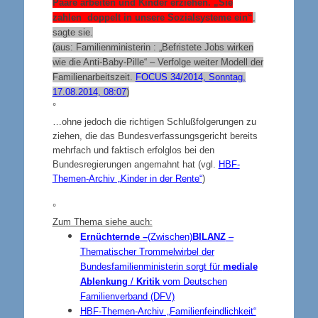
Paare arbeiten und Kinder erziehen. „Sie
zahlen doppelt in unsere Sozialsysteme ein“
,
sagte sie.
(aus:
Familienministerin : „Befristete Jobs wirken
wie die Anti-Baby-Pille“ – Verfolge weiter Modell der
Familienarbeitszeit.
FOCUS 34/2014, Sonntag,
17.08.2014, 08:07
)
°
…ohne jedoch die richtigen Schlußfolgerungen zu
ziehen, die das Bundesverfassungsgericht bereits
mehrfach und faktisch erfolglos bei den
Bundesregierungen angemahnt hat (vgl.
HBF-
Themen-Archiv „Kinder in der Rente“
)
°
Zum Thema siehe auch:
Ernüchternde –
(Zwischen)
BILANZ
–
Thematischer Trommelwirbel
der
Bundesfamilienministerin sorgt für
mediale
Ablenkung
/
Kritik
vom Deutschen
Familienverband (DFV)
HBF-Themen-Archiv „Familienfeindlichkeit“