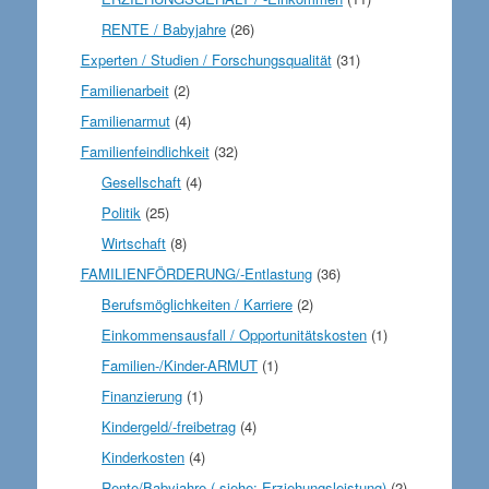
RENTE / Babyjahre
(26)
Experten / Studien / Forschungsqualität
(31)
Familienarbeit
(2)
Familienarmut
(4)
Familienfeindlichkeit
(32)
Gesellschaft
(4)
Politik
(25)
Wirtschaft
(8)
FAMILIENFÖRDERUNG/-Entlastung
(36)
Berufsmöglichkeiten / Karriere
(2)
Einkommensausfall / Opportunitätskosten
(1)
Familien-/Kinder-ARMUT
(1)
Finanzierung
(1)
Kindergeld/-freibetrag
(4)
Kinderkosten
(4)
Rente/Babyjahre ( siehe: Erziehungsleistung)
(2)