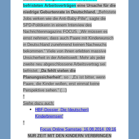
befristeten Arbeitsverträgen
eine Ursache für die
niedrige Geburtenrate in Deutschland.
„Befristete
Jobs wirken wie die Anti-Baby-Pille“, sagte die
SPD-Politikerin in einem Interview des
Nachrichtenmagazins FOCUS. „Wir müssen es
ernst nehmen, dass auch Paare mit Kinderwunsch
in Deutschland zunehmend keinen Nachwuchs
bekommen.“ Viele von ihnen erlebten massive
Unsicherheit in der Arbeitswelt. Mehr als jeder
zweite neu abgeschlossene Arbeitsvertrag sei
befristet. „
Da fehlt vielen die
Planungssicherheit
“, so . „Es ist bitter, wenn
Paare, die Kinder wollen, erst einmal keine
Perspektive sehen.“ (…)
°
Siehe dazu auch:
HBF-Dossier „Die (deutschen)
Kinderbremsen“
°
Focus Online Samstag, 16.08.2014, 09:16
NUR ZEIT MIT DEN KINDERN VERBRINGEN