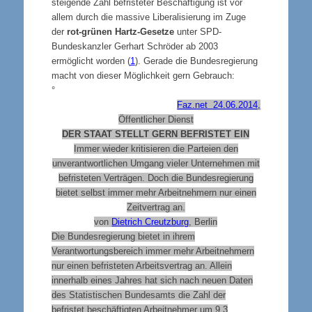
steigende Zahl befristeter Beschäftigung ist vor
allem durch die massive Liberalisierung im Zuge
der
rot-grünen Hartz-Gesetze
unter SPD-
Bundeskanzler Gerhart Schröder ab 2003
ermöglicht worden (
1
). Gerade die Bundesregierung
macht von dieser Möglichkeit gern Gebrauch:
°
Faz.net 24.06.2014,
Öffentlicher Dienst
DER STAAT STELLT GERN BEFRISTET EIN
Immer wieder kritisieren die Parteien den
unverantwortlichen Umgang vieler Unternehmen mit
befristeten Verträgen. Doch die Bundesregierung
bietet selbst immer mehr Arbeitnehmern nur einen
Zeitvertrag an.
von
Dietrich Creutzburg
, Berlin
Die Bundesregierung bietet in ihrem
Verantwortungsbereich immer mehr Arbeitnehmern
nur einen befristeten Arbeitsvertrag an. Allein
innerhalb eines Jahres hat sich nach neuen Daten
des Statistischen Bundesamts die Zahl der
befristet beschäftigten Arbeitnehmer um 9,3