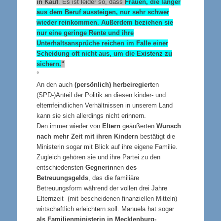
in Kauf
. Es ist leider so, dass
Frauen, die länger
aus dem Beruf aussteigen, nur sehr schwer
wieder reinkommen. Außerdem beziehen sie
nur eine geringe Rente und ihre
Unterhaltsansprüche reichen im Falle einer
Scheidung oft nicht aus, um die Existenz zu
sichern.
“
°
An den auch
(persönlich) herbeiregiert
en
(SPD-)Anteil der Politik an diesen kinder- und
elternfeindlichen Verhältnissen in unserem Land
kann sie sich allerdings nicht erinnern.
Den immer wieder von
Eltern
geäußerten
Wunsch
nach mehr Zeit mit ihren Kindern
bestätigt die
Ministerin sogar mit Blick auf ihre eigene Familie.
Zugleich gehören sie und ihre Partei zu den
entschiedensten
Gegnerin
nen
des
Betreuungsgelds
, das die familiäre
Betreuungsform während der vollen drei Jahre
Elternzeit (mit bescheidenen finanziellen Mitteln)
wirtschaftlich erleichtern soll. Manuela hat sogar
als Familienministerin in Mecklenburg-