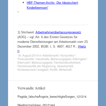
HBF-Themen-Archiv „Die (deutschen)
Kinderbremsen“
°
1)
Stichwort:
Arbeitnehmerüberlassungsgesetz
(AÜG)
– vgl. Art. 6 des Ersten Gesetzes für
moderne Dienstleistungen am Arbeitsmarkt vom 23.
Dezember 2002, BGBl. I, S. 4607, 4617 ff.; (
Hartz
I
)
18. August 2014
in
Arbeitsmarkt / Konjunktur /
Finanzpolitik / Haushalte
,
Betreuungsgeld
,
Elterngeld /
Elternzeit / Betreuungsgeld
,
Familienfeindlichkeit
,
Familienpolitik der Regierung
,
Gesellschaft
,
Kinderwunsch/-losigkeit
,
Politik
,
Wirtschaft
.
Verwandte Artikel
Pegida_falscheÄngste_berechtigteSorgen_121214
Niedrigzinsfolgen_051214pl