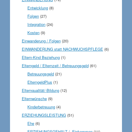
Entwicklung
(8)
Folgen
(27)
Integration
(24)
Kosten
(9)
Einwanderung / Folgen
(20)
EINWANDERUNG statt NACHWUCHSPFLEGE
(6)
Eltern-Kind Beziehung
(1)
Elterngeld / Elternzeit / Betreuungsgeld
(61)
Betreuungsgeld
(21)
ElterngeldPlus
(1)
Elternqualität/-Bildung
(12)
Elternwünsche
(9)
Kinderbetreuung
(4)
ERZIEHUNGSLEISTUNG
(51)
Ehe
(6)
ERZIEHUNGSGEHALT / -Einkommen
(11)