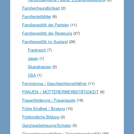
Familienfreundlichkeit
(2)
Familienleitbilder
(6)
Familienpolitik der Parteien
(11)
Familienpolitik der Regierung
(27)
Familienpolitik im Ausland
(26)
Frankreich
(7)
Japan
(1)
Skandinavien
(2)
USA
(1)
Feminismus / Geschlechterverhältnis
(11)
FRAUEN- / MÜTTERERWERBSTÄTIGKEIT
(6)
Frauenförderung / Frauenquote
(19)
Frühe Kindheit / Bindung
(10)
Frühkindliche Bildung
(3)
Ganztagsbetreuung/Schulen
(5)
Generationenverhältnis / Generationenkonflikt
(39)