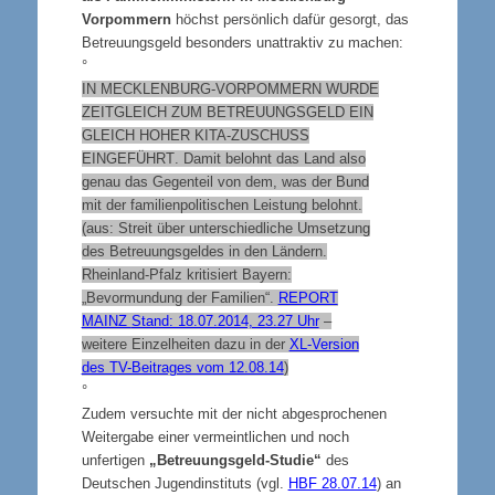
Vorpommern
höchst persönlich dafür gesorgt, das
Betreuungsgeld besonders unattraktiv zu machen:
°
IN MECKLENBURG-VORPOMMERN WURDE
ZEITGLEICH ZUM BETREUUNGSGELD EIN
GLEICH HOHER KITA-ZUSCHUSS
EINGEFÜHRT
. Damit belohnt das Land also
genau das Gegenteil von dem, was der Bund
mit der familienpolitischen Leistung belohnt.
(aus: Streit über unterschiedliche Umsetzung
des Betreuungsgeldes in den Ländern.
Rheinland-Pfalz kritisiert Bayern:
„Bevormundung der Familien“.
REPORT
MAINZ
Stand: 18.07.2014, 23.27 Uhr
–
weitere Einzelheiten dazu in der
XL-Version
des TV-Beitrages vom 12.08.14
)
°
Zudem versuchte mit der nicht abgesprochenen
Weitergabe einer vermeintlichen und noch
unfertigen
„Betreuungsgeld-Studie“
des
Deutschen Jugendinstituts (vgl.
HBF 28.07.14
) an