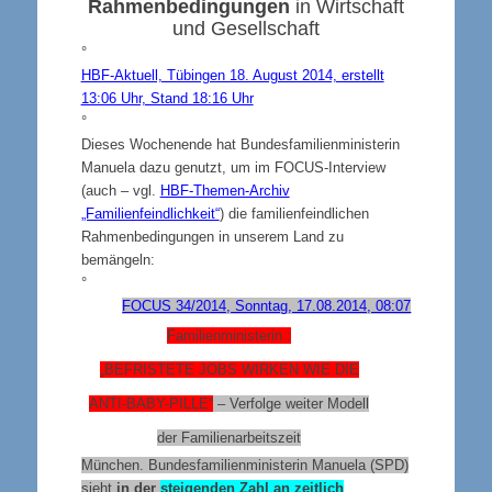
Rahmenbedingungen
in Wirtschaft
und Gesellschaft
°
HBF-Aktuell, Tübingen 18. August 2014, erstellt
13:06 Uhr, Stand 18:16 Uhr
°
Dieses Wochenende hat Bundesfamilienministerin
Manuela dazu genutzt, um im FOCUS-Interview
(auch – vgl.
HBF-Themen-Archiv
„Familienfeindlichkeit“
) die familienfeindlichen
Rahmenbedingungen in unserem Land zu
bemängeln:
°
FOCUS 34/2014, Sonntag, 17.08.2014, 08:07
Familienministerin :
„
BEFRISTETE JOBS WIRKEN WIE DIE
ANTI-BABY-PILLE
“
– Verfolge weiter Modell
der Familienarbeitszeit
München. Bundesfamilienministerin Manuela (SPD)
sieht
in der
steigenden Zahl an zeitlich