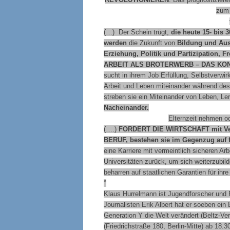
zum 
(…) Der Schein trügt,
die heute 15- bis 
werden
die Zukunft von
Bildung und Aus
Erziehung, Politik und Partizipation, F
ARBEIT ALS BROTERWERB – DAS KON
sucht in ihrem Job Erfüllung, Selbstverwi
Arbeit und Leben miteinander während de
streben sie ein Miteinander von Leben, Le
Nacheinander.
Elternzeit nehmen od
(….)
FORDERT DIE WIRTSCHAFT
mit Ve
BERUF
, bestehen sie im Gegenzug auf 
eine Karriere mit vermeintlich sicheren Ar
Universitäten zurück, um sich weiterzubilde
beharren auf staatlichen Garantien für ihre
°
Klaus Hurrelmann ist Jugendforscher und
Journalisten Erik Albert hat er soeben ei
Generation Y die Welt verändert (Beltz-Ve
(Friedrichstraße 180, Berlin-Mitte) ab 18