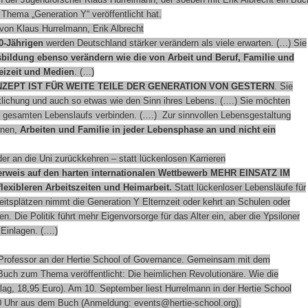
Thema „Generation Y“ veröffentlicht hat.
von Klaus Hurrelmann, Erik Albrecht
30-Jährigen
werden Deutschland stärker verändern als viele erwarten. (…) Sie
bildung ebenso verändern wie die von Arbeit und Beruf, Familie und
reizeit und Medien
. (…)
ZEPT IST FÜR WEITE TEILE DER GENERATION VON GESTERN
. Sie
rklichung und auch so etwas wie den Sinn ihres Lebens. (….) Sie möchten
s gesamten Lebenslaufs verbinden.
(….) Zur sinnvollen Lebensgestaltung
rnen,
Arbeiten und Familie in jeder Lebensphase an und nicht ein
er an die Uni zurückkehren – statt lückenlosen Karrieren
rweis auf den harten internationalen Wettbewerb
MEHR EINSATZ IM
flexibleren Arbeitszeiten und Heimarbeit.
Statt lückenloser Lebensläufe für
beitsplätzen nimmt die Generation Y Elternzeit oder kehrt an Schulen oder
n. Die Politik führt mehr Eigenvorsorge für das Alter ein, aber die Ypsiloner
 Einlagen. (….)
 Professor an der Hertie School of Governance. Gemeinsam mit dem
n Buch zum Thema veröffentlicht: Die heimlichen Revolutionäre. Wie die
rlag, 18,95 Euro). Am 10. September liest Hurrelmann in der Hertie School
.30 Uhr aus dem Buch (Anmeldung: events@hertie-school.org).