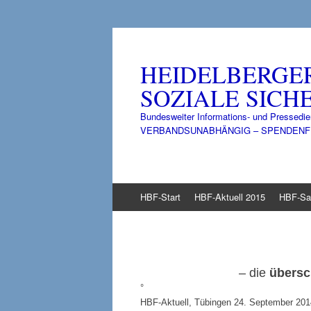
HEIDELBERGE
SOZIALE SICHE
Bundesweiter Informations- und Pressedie
VERBANDSUNABHÄNGIG – SPENDENFINANZ
Zum
HBF-Start
HBF-Aktuell 2015
HBF-Sa
Inhalt
springen
– die
übersc
°
HBF-Aktuell, Tübingen 24. September 2014,