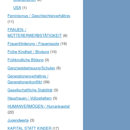
USA
(1)
Feminismus / Geschlechterverhältnis
(11)
FRAUEN- /
MÜTTERERWERBSTÄTIGKEIT
(6)
Frauenförderung / Frauenquote
(19)
Frühe Kindheit / Bindung
(10)
Frühkindliche Bildung
(3)
Ganztagsbetreuung/Schulen
(5)
Generationenverhältnis /
Generationenkonflikt
(39)
Gesellschaftliche Stabilität
(3)
Hausfrauen / Vollzeiteltern
(3)
HUMANVERMÖGEN / Humankapital
(22)
Jugendwerte
(3)
KAPITAL STATT KINDER
(17)