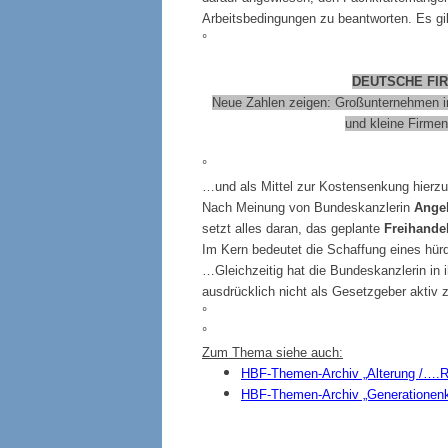
Arbeitsbedingungen zu beantworten. Es gib
°
DEUTSCHE FIR
Neue Zahlen zeigen: Großunternehmen inv
und kleine Firmen
°
…und als Mittel zur Kostensenkung hierz
Nach Meinung von Bundeskanzlerin
Angel
setzt alles daran, das geplante
Freihand
Im Kern bedeutet die Schaffung eines hür
…Gleichzeitig hat die Bundeskanzlerin in 
ausdrücklich nicht als Gesetzgeber aktiv
°
°
Zum Thema siehe auch:
HBF-Themen-Archiv „Alterung /….R
HBF-Themen-Archiv „Generationenkon