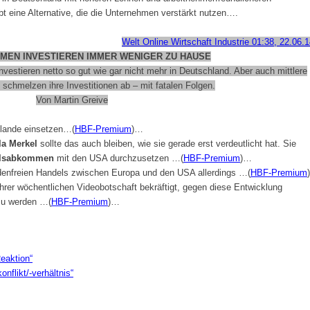
t eine Alternative, die die Unternehmen verstärkt nutzen….
Welt Online Wirtschaft Industrie
01:38, 22.06.1
MEN INVESTIEREN IMMER WENIGER ZU HAUSE
estieren netto so gut wie gar nicht mehr in Deutschland. Aber auch mittlere
 schmelzen ihre Investitionen ab – mit fatalen Folgen.
Von
Martin Greive
ulande einsetzen…(
HBF-Premium
)…
a Merkel
sollte das auch bleiben, wie sie gerade erst verdeutlicht hat. Sie
elsabkommen
mit den USA durchzusetzen …(
HBF-Premium
)…
denfreien Handels zwischen Europa und den USA allerdings …(
HBF-Premium
)
ihrer wöchentlichen Videobotschaft bekräftigt, gegen diese Entwicklung
 zu werden …(
HBF-Premium
)…
eaktion“
flikt/-verhältnis“