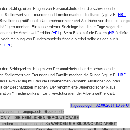
in den Schlagzeilen. Klagen von Personalchefs über die schwindende
en Stellenwert von Freunden und Familie machen die Runde (vgl. z.B.
HBF
 Bevölkerung müßten die Unternehmen vermehrt Abstriche von ihren bisherige
häftigten machen. Ein renommierter Soziologe hat dieser Tage sogar die
ären der Arbeitswelt“ erklärt (
HPL
). Beim Blick auf die Fakten (
HPL
) dürfte
. Nach Meinung von Bundeskanzlerin Angela Merkel sollte es das auch
t (
HPL
).
in den Schlagzeilen. Klagen von Personalchefs über die schwindende
en Stellenwert von Freunden und Familie machen die Runde (vgl. z.B.
HBF
nden Bevölkerung müßten die Unternehmen vermehrt Abstriche von ihren
eit der Beschäftigten machen. Der renommierte Jugendforscher Klaus
ration Y medienwirksam zu „Revolutionären der Arbeitswelt“ erklärt:
Tagesspiegel 02.09.2014 10:56 Uh
iskussion um angepasste Studierende
ON Y – DIE HEIMLICHEN REVOLUTIONÄRE
 sondern ergebnisorientiert. So
WERDEN SIE BILDUNG UND ARBEIT
n der Jugendforscher Klaus Hurrelmann, der soeben mit Erik Albrecht ein Buc