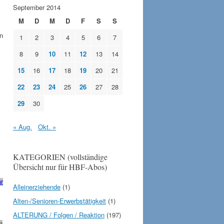
September 2014
M
D
M
D
F
S
S
n
1
2
3
4
5
6
7
8
9
10
11
12
13
14
15
16
17
18
19
20
21
22
23
24
25
26
27
28
29
30
« Aug.
Okt. »
KATEGORIEN (vollständige
Übersicht nur für HBF-Abos)
r
Alleinerziehende
(1)
Alten-/Senioren-Erwerbstätigkeit
(1)
ALTERUNG / Folgen / Reaktion
(197)
h