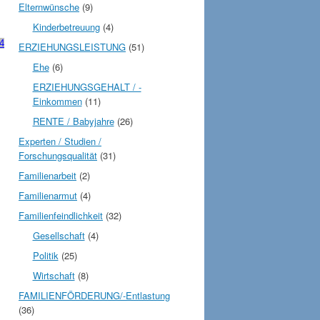
Elternwünsche
(9)
Kinderbetreuung
(4)
4
ERZIEHUNGSLEISTUNG
(51)
Ehe
(6)
ERZIEHUNGSGEHALT / -
Einkommen
(11)
RENTE / Babyjahre
(26)
Experten / Studien /
Forschungsqualität
(31)
Familienarbeit
(2)
Familienarmut
(4)
Familienfeindlichkeit
(32)
Gesellschaft
(4)
Politik
(25)
Wirtschaft
(8)
FAMILIENFÖRDERUNG/-Entlastung
(36)