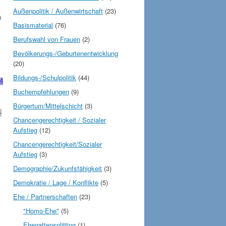
Außenpolitik / Außenwirtschaft
(23)
h
Basismaterial
(76)
Berufswahl von Frauen
(2)
Bevölkerungs-/Geburtenentwicklung
(20)
Bildungs-/Schulpolitik
(44)
14
Buchempfehlungen
(9)
Bürgertum/Mittelschicht
(3)
-
Chancengerechtigkeit / Sozialer
Aufstieg
(12)
Chancengerechtigkeit/Sozialer
Aufstieg
(3)
Demographie/Zukunfsfähigkeit
(3)
Demokratie / Lage / Konflikte
(5)
Ehe / Partnerschaften
(23)
m
"Homo-Ehe"
(5)
Ehegattensplitting
(1)