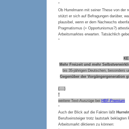
°
Ob Hurrelmann mit seiner These von der revo
stützt er sich auf Befragungen darüber, w
plausibel, wenn er dem Nachwuchs ebenfall
Pragmatismus (= Opportunismus?) attesti
Arbeitsmarktes erwarten. Tatsächlich geb
°
KE
Mehr Freizeit und mehr Selbstverwirkli
bis 35-jährigen Deutschen, besonders 
Gegenüber der Vorgängergeneration gib
(….)
°
weitere Text-Auszüge bei
HBF-Premium
°
Auch der Blick auf die Fakten läßt
Hurrel
Berufseinsteiger trotz lautstark beklagte
Arbeitsmarkt diktieren zu können: