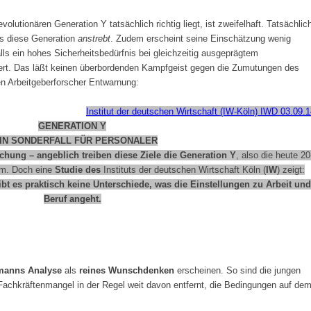
lutionären Generation Y tatsächlich richtig liegt, ist zweifelhaft. Tatsächlic
as diese Generation
anstrebt
. Zudem erscheint seine Einschätzung wenig
s ein hohes Sicherheitsbedürfnis bei gleichzeitig ausgeprägtem
ert. Das läßt keinen überbordenden Kampfgeist gegen die Zumutungen des
en Arbeitgeberforscher Entwarnung:
Institut der deutschen Wirtschaft (IW-Köln) IWD 03.09.
GENERATION Y
IN SONDERFALL FÜR PERSONALER
chung – angeblich treiben diese Ziele die Generation Y
, also die heute 20
um. Doch eine
Studie des
Instituts der deutschen Wirtschaft Köln (
IW
) zeigt:
t es praktisch keine Unterschiede, was die Einstellungen zu Arbeit und
Beruf angeht.
manns Analyse
als
reines Wunschdenken
erscheinen. So sind die jungen
n Fachkräftenmangel in der Regel weit davon entfernt, die Bedingungen auf de