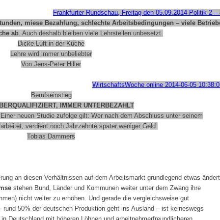
Frankfurter Rundschau, Freitag den 05.09.2014
Politik 2 –
en, miese Bezahlung, schlechte Arbeitsbedingungen – viele Betrieb
che ab
. Auch deshalb bleiben viele Lehrstellen unbesetzt.
Dicke Luft in der Küche
Lehre wird immer unbeliebter
Von Jens-Peter Hiller
WirtschaftsWoche online 2014-06-05 10:38:0
Berufseinstieg
BERQUALIFIZIERT, IMMER UNTERBEZAHLT
 Einer neuen Studie zufolge gilt: Wer nach dem Abschluss unter seinem
arbeitet, verdient noch Jahrzehnte später weniger Geld.
Tobias Dammers
erung an diesen Verhältnissen auf dem Arbeitsmarkt grundlegend etwas ändert
emse
stehen Bund, Länder und Kommunen weiter unter dem Zwang ihre
men) nicht weiter zu erhöhen. Und gerade die vergleichsweise gut
 rund 50% der deutschen Produktion geht ins Ausland – ist keineswegs
in Deutschland mit höheren Löhnen und arbeitnehmerfreundlicheren