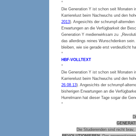
°
Die Generation Y ist schon seit Monaten 
Karrierelust beim Nachwuchs und den hoh
2013
). Angesichts der schrumpf-alternden
Erwartungen an die Verfügbarkeit der Besc
Generation Y medienwirksam zu „Revolution
das allerdings reines Wunschdenken sein
bleiben, wie sie gerade erst verdeutlicht ha
°
HBF-VOLLTEXT
°
Die Generation Y ist schon seit Monaten 
Karrierelust beim Nachwuchs und den hoh
26.08.13
). Angesichts der schrumpf-alter
bisherigen Erwartungen an die Verfügbark
Hurrelmann hat dieser Tage sogar die Gene
°
D
GENERATI
Die Studierenden sind nicht brav,
REVOLUTIONIEREN
. Das prognostiziere