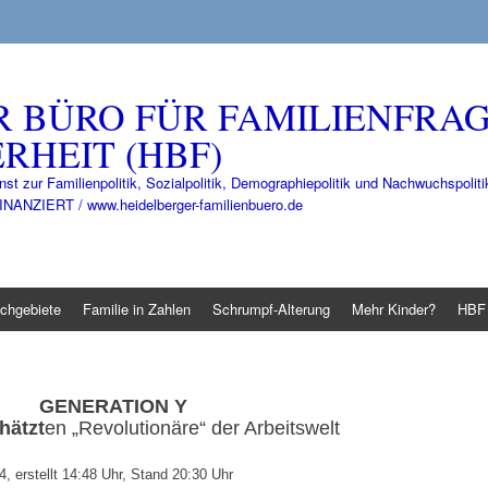
R BÜRO FÜR FAMILIENFRA
RHEIT (HBF)
nst zur Familienpolitik, Sozialpolitik, Demographiepolitik und Nachwuchspo
IERT / www.heidelberger-familienbuero.de
chgebiete
Familie in Zahlen
Schrumpf-Alterung
Mehr Kinder?
HBF 
GENERATION Y
hätzt
en „Revolutionäre“ der Arbeitswelt
 erstellt 14:48 Uhr, Stand 20:30 Uhr