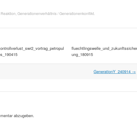
 Reaktion
,
Generationenverhältnis / Generationenkonflikt
.
ontrollverlust_swr2_vortrag_petropul
fluechtlingswelle_und_zukunftssiche
os_190415
ung_180915
GenerationY_240914
→
mentar abzugeben.