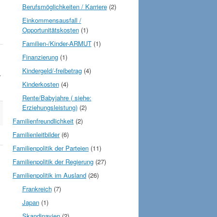
Berufsmöglichkeiten / Karriere
(2)
Einkommensausfall /
Opportunitätskosten
(1)
Familien-/Kinder-ARMUT
(1)
Finanzierung
(1)
Kindergeld/-freibetrag
(4)
r
Kinderkosten
(4)
Rente/Babyjahre ( siehe:
Erziehungsleistung)
(2)
Familienfreundlichkeit
(2)
Familienleitbilder
(6)
Familienpolitik der Parteien
(11)
Familienpolitik der Regierung
(27)
Familienpolitik im Ausland
(26)
Frankreich
(7)
Japan
(1)
Skandinavien
(2)