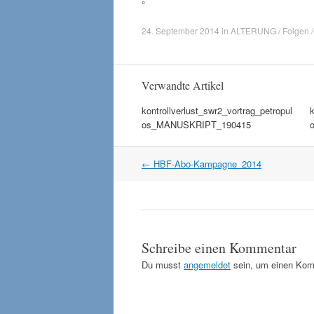
°
24. September 2014
in
ALTERUNG / Folgen /
Verwandte Artikel
kontrollverlust_swr2_vortrag_petropul
k
os_MANUSKRIPT_190415
Artikel
←
HBF-Abo-Kampagne_2014
Navigation
Schreibe einen Kommentar
Du musst
angemeldet
sein, um einen Kom