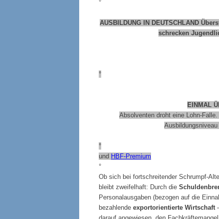
°
AUSBILDUNG IN DEUTSCHLAND Überstund
schrecken Jugendli
°
EINMAL Ü
Absolventen droht eine Lohn-Falle.
Ausbildungsniveau 
°
und
HBF-Premium
°
Ob sich bei fortschreitender Schrumpf-Alt
bleibt zweifelhaft: Durch die
Schuldenbr
Personalausgaben (bezogen auf die Einnah
bezahlende
exportorientierte Wirtschaft
–
darauf angewiesen, den Fachkräftemangel 