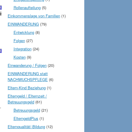
Rollenaufteilung
(5)
 3
e
Einkommenslage von Familien
(1)
EINWANDERUNG
(79)
Entwicklung
(8)
Folgen
(27)
Integration
(24)
3
Kosten
(9)
Einwanderung / Folgen
(20)
EINWANDERUNG statt
NACHWUCHSPFLEGE
(6)
Eltern-Kind Beziehung
(1)
Elterngeld / Elternzeit /
Betreuungsgeld
(61)
,
Betreuungsgeld
(21)
ElterngeldPlus
(1)
Elternqualität/-Bildung
(12)