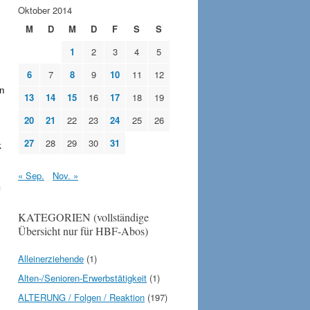
Oktober 2014
M
D
M
D
F
S
S
1
2
3
4
5
6
7
8
9
10
11
12
en
13
14
15
16
17
18
19
20
21
22
23
24
25
26
27
28
29
30
31
k
« Sep.
Nov. »
m
KATEGORIEN (vollständige
Übersicht nur für HBF-Abos)
Alleinerziehende
(1)
Alten-/Senioren-Erwerbstätigkeit
(1)
ALTERUNG / Folgen / Reaktion
(197)