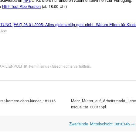
aktivierbaren
HPL
-Links steht nur unseren Abonnenten/innen zur Verfügung:
ie
HBF-Test-Abo-Version
(ab 18:00 Uhr)
FAZ) 26.01.2005: Alles gleichzeitig geht nicht. Warum Eltern für Kinde
ulos
AMILIENPOLITIK
,
Feminismus / Geschlechterverhältnis
.
rst-karriere-dann-kinder_181115
Mehr_Mütter_auf_Arbeitsmarkt_Lebe
nsqualität_300115pl
Zweifelnde_Mittelschicht_081014b
→