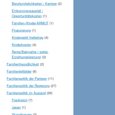
Berufsmöglichkeiten / Karriere
(2)
Einkommensausfall /
Opportunitätskosten
(1)
Familien-/Kinder-ARMUT
(1)
Finanzierung
(1)
Kindergeld/-freibetrag
(4)
Kinderkosten
(4)
Rente/Babyjahre ( siehe:
Erziehungsleistung)
(2)
Familienfreundlichkeit
(2)
Familienleitbilder
(6)
Familienpolitik der Parteien
(11)
Familienpolitik der Regierung
(27)
Familienpolitik im Ausland
(26)
Frankreich
(7)
Japan
(1)
Skandinavien
(2)