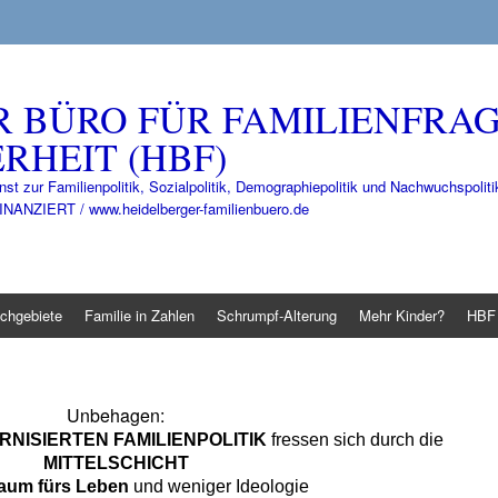
R BÜRO FÜR FAMILIENFRA
RHEIT (HBF)
nst zur Familienpolitik, Sozialpolitik, Demographiepolitik und Nachwuchspo
IERT / www.heidelberger-familienbuero.de
chgebiete
Familie in Zahlen
Schrumpf-Alterung
Mehr Kinder?
HBF 
Unbehagen:
RNISIERTEN FAMILIENPOLITIK
fressen sich durch die
MITTELSCHICHT
aum fürs Leben
und weniger Ideologie