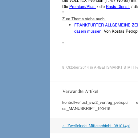
Die VOLLTEXT-Version (1.757 Wörter) mit 
Die
Premium/Plus-
/ die
Basis-Dienst-
/ d
°
Zum Thema siehe auch:
FRANKFURTER ALLGEMEINE ZEITUNG (
dasein müssen
.
Von Kostas Petrop
°
8. Oktober 2014
in
ARBEITSMARKT STATT F
Verwandte Artikel
kontrollverlust_swr2_vortrag_petropul
e
os_MANUSKRIPT_190415
Artikel
←
Zweifelnde_Mittelschicht_081014pl
Navigation