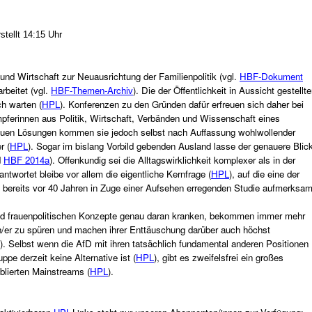
stellt 14:15 Uhr
 Wirtschaft zur Neuausrichtung der Familienpolitik (vgl.
HBF-Dokument
arbeitet (vgl.
HBF-Themen-Archiv
). Die der Öffentlichkeit in Aussicht gestellt
ch warten (
HPL
). Konferenzen zu den Gründen dafür erfreuen sich daher bei
mpferinnen aus Politik, Wirtschaft, Verbänden und Wissenschaft eines
euen Lösungen kommen sie jedoch selbst nach Auffassung wohlwollender
r (
HPL
). Sogar im bislang Vorbild gebenden Ausland lasse der genauere Blic
d
HBF 2014a
). Offenkundig sei die Alltagswirklichkeit komplexer als in der
antwortet bleibe vor allem die eigentliche Kernfrage (
HPL
), auf die eine der
 bereits vor 40 Jahren in Zuge einer Aufsehen erregenden Studie aufmerksa
und frauenpolitischen Konzepte genau daran kranken, bekommen immer mehr
nen/er zu spüren und machen ihrer Enttäuschung darüber auch höchst
). Selbst wenn die AfD mit ihren tatsächlich fundamental anderen Positionen
ppe derzeit keine Alternative ist (
HPL
), gibt es zweifelsfrei ein großes
blierten Mainstreams (
HPL
).