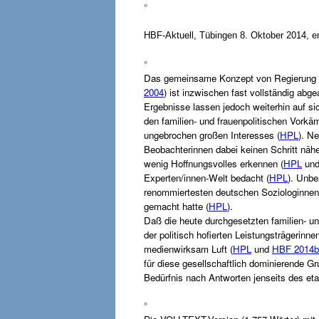
°
HBF-Aktuell, Tübingen 8. Oktober 2014, er
°
Das gemeinsame Konzept von Regierung und
2004
) ist inzwischen fast vollständig abge
Ergebnisse lassen jedoch weiterhin auf si
den familien- und frauenpolitischen Vorkä
ungebrochen großen Interesses (
HPL
). N
Beobachterinnen dabei keinen Schritt nähe
wenig Hoffnungsvolles erkennen (
HPL
un
Experten/innen-Welt bedacht (
HPL
). Unbe
renommiertesten deutschen Soziologinnen
gemacht hatte (
HPL
).
Daß die heute durchgesetzten familien- 
der politisch hofierten Leistungsträgerin
medienwirksam Luft (
HPL
und
HBF 2014b
für diese gesellschaftlich dominierende Gru
Bedürfnis nach Antworten jenseits des eta
°