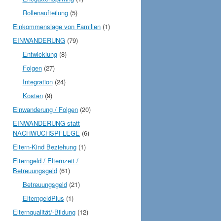
Rollenaufteilung
(5)
Einkommenslage von Familien
(1)
EINWANDERUNG
(79)
Entwicklung
(8)
Folgen
(27)
Integration
(24)
Kosten
(9)
Einwanderung / Folgen
(20)
EINWANDERUNG statt
NACHWUCHSPFLEGE
(6)
Eltern-Kind Beziehung
(1)
Elterngeld / Elternzeit /
Betreuungsgeld
(61)
Betreuungsgeld
(21)
ElterngeldPlus
(1)
Elternqualität/-Bildung
(12)