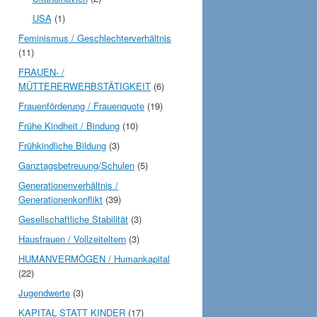
USA
(1)
Feminismus / Geschlechterverhältnis
(11)
FRAUEN- /
MÜTTERERWERBSTÄTIGKEIT
(6)
Frauenförderung / Frauenquote
(19)
Frühe Kindheit / Bindung
(10)
Frühkindliche Bildung
(3)
Ganztagsbetreuung/Schulen
(5)
Generationenverhältnis /
Generationenkonflikt
(39)
Gesellschaftliche Stabilität
(3)
Hausfrauen / Vollzeiteltern
(3)
HUMANVERMÖGEN / Humankapital
(22)
Jugendwerte
(3)
KAPITAL STATT KINDER
(17)