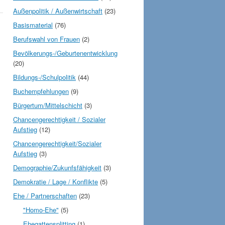
Außenpolitik / Außenwirtschaft
(23)
Basismaterial
(76)
Berufswahl von Frauen
(2)
Bevölkerungs-/Geburtenentwicklung
(20)
Bildungs-/Schulpolitik
(44)
Buchempfehlungen
(9)
Bürgertum/Mittelschicht
(3)
Chancengerechtigkeit / Sozialer
Aufstieg
(12)
Chancengerechtigkeit/Sozialer
Aufstieg
(3)
Demographie/Zukunfsfähigkeit
(3)
Demokratie / Lage / Konflikte
(5)
Ehe / Partnerschaften
(23)
"Homo-Ehe"
(5)
Ehegattensplitting
(1)