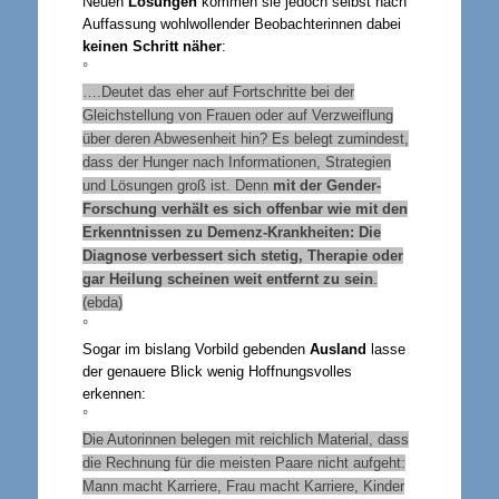
Neuen
Lösungen
kommen sie jedoch selbst nach
Auffassung wohlwollender Beobachterinnen dabei
keinen Schritt näher
:
°
….Deutet das eher auf Fortschritte bei der
Gleichstellung von Frauen oder auf Verzweiflung
über deren Abwesenheit hin? Es belegt zumindest,
dass der Hunger nach Informationen, Strategien
und Lösungen groß ist. Denn
mit der Gender-
Forschung verhält es sich offenbar wie mit den
Erkenntnissen zu Demenz-Krankheiten: Die
Diagnose verbessert sich stetig, Therapie oder
gar Heilung scheinen weit entfernt zu sein
.
(ebda)
°
Sogar im bislang Vorbild gebenden
Ausland
lasse
der genauere Blick wenig Hoffnungsvolles
erkennen:
°
Die Autorinnen belegen mit reichlich Material, dass
die Rechnung für die meisten Paare nicht aufgeht:
Mann macht Karriere, Frau macht Karriere, Kinder