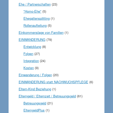
Ehe / Partnerschaften
(23)
"Homo-Ehe"
(5)
Ehegattensplitting
(1)
Rollenaufteilung
(5)
Einkommenslage von Familien
(1)
EINWANDERUNG
(79)
Entwicklung
(8)
Folgen
(27)
Integration
(24)
Kosten
(9)
Einwanderung / Folgen
(20)
EINWANDERUNG statt NACHWUCHSPFLEGE
(6)
Eltern-Kind Beziehung
(1)
Elterngeld / Elternzeit / Betreuungsgeld
(61)
Betreuungsgeld
(21)
ElterngeldPlus
(1)