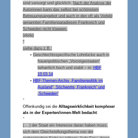
sind versorgt und glücklich.
Nach der Analyse der
Autorinnen kann das selbst bei schönstem
Betreuungsangebot und auch in den oft als Vorbild
genannten Familienparadiesen Frankreich und
Schweden nicht klappen.
(ebda)
°
siehe dazu z.B.:
•
Geschlechtsspezifische Lohnlücke auch in
frauenpolitischen „Vorzeigestaaten“
beharrlich hoch und stabil – in:
HBF
10.03.14
•
HBF-Themen-Archiv „Familienpolitik im
Ausland“, Stichworte „Frankreich“ und
„Schweden“
°
Offenkundig sei die
Alltagswirklichkeit komplexer
als in der Experten/innen-Welt bedacht
:
°
(….) der Staat ein Interesse daran haben muss,
sich dem Gleichstellungsthema von der