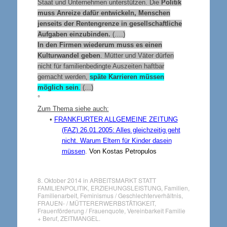
Staat und Unternehmen unterstützen. Die
Politik
muss Anreize dafür entwickeln, Menschen
jenseits der Rentengrenze in gesellschaftliche
Aufgaben einzubinden.
(….)
In den Firmen wiederum muss es einen
Kulturwandel geben
. Mütter und Väter dürfen
nicht für familienbedingte Auszeiten haftbar
gemacht werden,
späte Karrieren müssen
möglich sein
.
(…)
°
Zum Thema siehe auch:
•
FRANKFURTER ALLGEMEINE ZEITUNG
(FAZ) 26.01.2005: Alles gleichzeitig geht
nicht. Warum Eltern für Kinder dasein
müssen
.
Von Kostas Petropulos
8. Oktober 2014
in
ARBEITSMARKT STATT
FAMILIENPOLITIK
,
ERZIEHUNGSLEISTUNG
,
Familien
,
Familienarbeit
,
Feminismus / Geschlechterverhältnis
,
FRAUEN- / MÜTTERERWERBSTÄTIGKEIT
,
Frauenförderung / Frauenquote
,
Vereinbarkeit Familie
+ Beruf
,
ZEITMANGEL
.