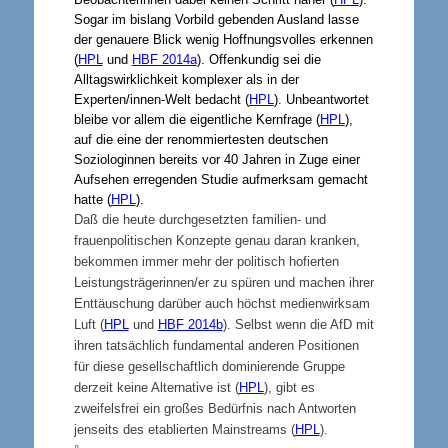
Sogar im bislang Vorbild gebenden Ausland lasse
der genauere Blick wenig Hoffnungsvolles erkennen
(
HPL
und
HBF 2014a
). Offenkundig sei die
Alltagswirklichkeit komplexer als in der
Experten/innen-Welt bedacht (
HPL
). Unbeantwortet
bleibe vor allem die eigentliche Kernfrage (
HPL
),
auf die eine der renommiertesten deutschen
Soziologinnen bereits vor 40 Jahren in Zuge einer
Aufsehen erregenden Studie aufmerksam gemacht
hatte (
HPL
).
Daß die heute durchgesetzten familien- und
frauenpolitischen Konzepte genau daran kranken,
bekommen immer mehr der politisch hofierten
Leistungsträgerinnen/er zu spüren und machen ihrer
Enttäuschung darüber auch höchst medienwirksam
Luft (
HPL
und
HBF 2014b
). Selbst wenn die AfD mit
ihren tatsächlich fundamental anderen Positionen
für diese gesellschaftlich dominierende Gruppe
derzeit keine Alternative ist (
HPL
), gibt es
zweifelsfrei ein großes Bedürfnis nach Antworten
jenseits des etablierten Mainstreams (
HPL
).