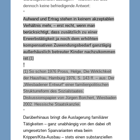
dennoch keine befriedigende Antwort:
°
Aufwand und Ertrag stehen in keinem akzeptablen
Verhältnis mehr, – erst recht, wenn man
berücksichtigt, dass
zusätzlich zu einer
Erwerbstätigkeit ja noch dem erhöhten
kompensativen Zuwendungsbedarf ganztägig
außerhäuslich betreuter Kinder nachzukommen
ist
.(1)
°
(1) So schon 1976 Pross, Helge, Die Wirklichkeit
der Hausfrau, Hamburg 1976, S. 143 ff. – aus: Der
„Wiesbadener Entwurf“ einer familienpolitischen
Strukturreform des Sozialstaates.
Diskussionspapier von Jürgen Borchert, Wiesbaden
2002. Hessische Staatskanzlei.
°
Darüberhinaus bringt die Auslagerung familiärer
Tätigkeiten – ganz unabhängig von den dabei oft
umgesetzten Sparvarianten etwa beim
Krippen/Kita-Ausbau – stets einen substanziellen