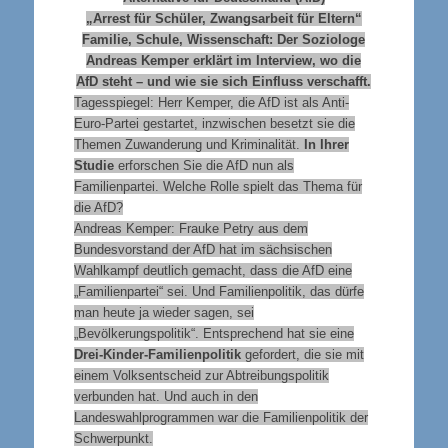
„Arrest für Schüler, Zwangsarbeit für Eltern“
Familie, Schule, Wissenschaft: Der Soziologe
Andreas Kemper erklärt im Interview, wo die
AfD steht – und wie sie sich Einfluss verschafft.
Tagesspiegel: Herr Kemper, die AfD ist als Anti-
Euro-Partei gestartet, inzwischen besetzt sie die
Themen Zuwanderung und Kriminalität.
In Ihrer
Studie
erforschen Sie die AfD nun als
Familienpartei. Welche Rolle spielt das Thema für
die AfD?
Andreas Kemper: Frauke Petry aus dem
Bundesvorstand der AfD hat im sächsischen
Wahlkampf deutlich gemacht, dass die AfD eine
„Familienpartei“ sei. Und Familienpolitik, das dürfe
man heute ja wieder sagen, sei
„Bevölkerungspolitik“. Entsprechend hat sie eine
Drei-Kinder-Familienpolitik
gefordert, die sie mit
einem Volksentscheid zur Abtreibungspolitik
verbunden hat. Und auch in den
Landeswahlprogrammen war die Familienpolitik der
Schwerpunkt.