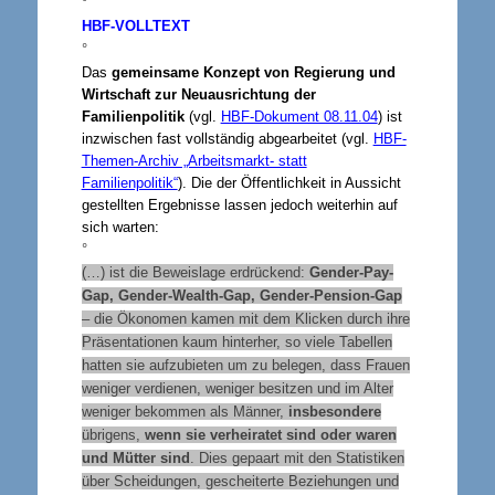
°
HBF-VOLLTEXT
°
Das
gemeinsame Konzept von Regierung und
Wirtschaft zur Neuausrichtung der
Familienpolitik
(vgl.
HBF-Dokument 08.11.04
) ist
inzwischen fast vollständig abgearbeitet (vgl.
HBF-
Themen-Archiv „Arbeitsmarkt- statt
Familienpolitik“
). Die der Öffentlichkeit in Aussicht
gestellten Ergebnisse lassen jedoch weiterhin auf
sich warten:
°
(…) ist die Beweislage erdrückend:
Gender-Pay-
Gap, Gender-Wealth-Gap, Gender-Pension-Gap
– die Ökonomen kamen mit dem Klicken durch ihre
Präsentationen kaum hinterher, so viele Tabellen
hatten sie aufzubieten um zu belegen, dass Frauen
weniger verdienen, weniger besitzen und im Alter
weniger bekommen als Männer,
insbesondere
übrigens,
wenn sie verheiratet sind oder waren
und Mütter sind
. Dies gepaart mit den Statistiken
über Scheidungen, gescheiterte Beziehungen und