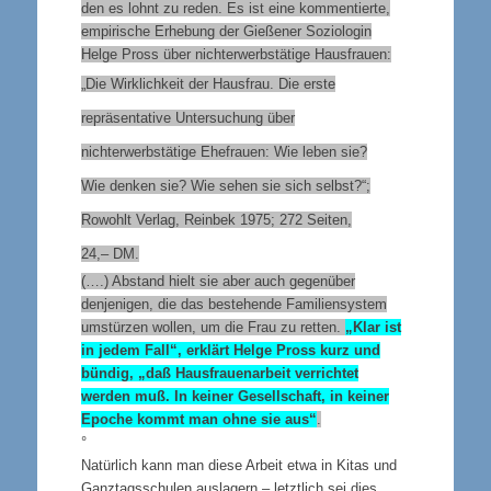
den es lohnt zu reden. Es ist eine kommentierte,
empirische Erhebung der Gießener Soziologin
Helge Pross über nichterwerbstätige Hausfrauen:
„Die Wirklichkeit der Hausfrau. Die erste
repräsentative Untersuchung über
nichterwerbstätige Ehefrauen
: Wie leben sie?
Wie denken sie? Wie sehen sie sich selbst?“;
Rowohlt Verlag, Reinbek 1975; 272 Seiten,
24,– DM.
(….) Abstand hielt sie aber auch gegenüber
denjenigen, die das bestehende Familiensystem
umstürzen wollen, um die Frau zu retten.
„Klar ist
in jedem Fall“, erklärt Helge Pross kurz und
bündig, „daß Hausfrauenarbeit verrichtet
werden muß. In keiner Gesellschaft, in keiner
Epoche kommt man ohne sie aus“
.
°
Natürlich kann man diese Arbeit etwa in Kitas und
Ganztagsschulen auslagern – letztlich sei dies