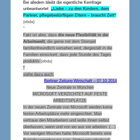
Bei alledem bleibt die eigentliche Kernfrage
unbeantwortet:
„
Liebe – zu den Kindern, dem
Partner, pflegebedürftigen Eltern – braucht Zeit“
(ebda):
°
Fakt ist aber, dass
die neue Flexibilität in der
Arbeitswelt
, die gerne mit dem Stempel
familienfreundlich versehen wird, dergestalt in die
Familien einsickert, dass jede Stunde des Tages
produktiv
(ebda)
°
siehe dazu auch:
Berliner Zeitung Wirtschaft – 07.10.2014
Neue Zentrale in München
MICROSOFT VERZICHTET AUF FESTE
ARBEITSPLÄTZE
In der neuen Zentrale von Microsoft werden keine
festen Arbeitsplätze mehr eingerichtet. Man
vertraue den Mitarbeitern und wolle ihnen selbst
überlassen, wann und von wo aus sie arbeiten. (…)
Vor wenigen Wochen hatte Microsoft bereits eine
Betriebsvereinbarung zum „Vertrauensarbeitsort“