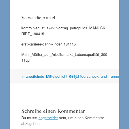
Verwandte Artikel
kontrollverlust_swr2_vortrag_petropulos_MANUSK
RIPT_190415
erst-karriere-dann-kinder_181115
Mehr_Mütter_auf_Arbeitsmarkt_Lebensqualität_300
115pl
Artikel
←
Zweifelnde_Mittelschicht_081014b
Konjunkturschock_und_Tunnelblic
Navigation
Schreibe einen Kommentar
Du musst
angemeldet
sein, um einen Kommentar
abzugeben.