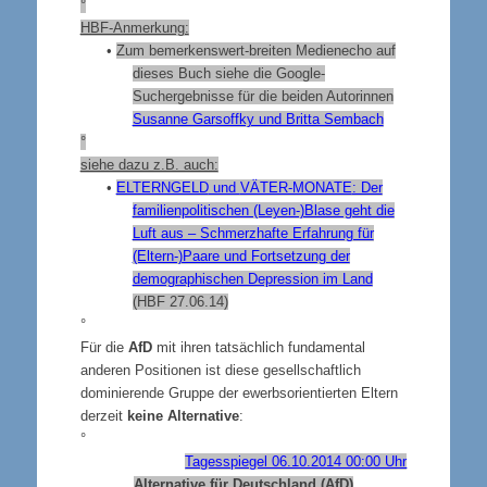
°
HBF-Anmerkung:
•
Zum bemerkenswert-breiten Medienecho auf
dieses Buch siehe die Google-
Suchergebnisse für die beiden Autorinnen
Susanne Garsoffky und Britta Sembach
°
siehe dazu z.B. auch:
•
ELTERNGELD
und
VÄTER-MONATE
: Der
familienpolitischen (Leyen-)Blase geht die
Luft aus – Schmerzhafte Erfahrung für
(Eltern-)Paare und Fortsetzung der
demographischen Depression im Land
(HBF 27.06.14)
°
Für die
AfD
mit ihren tatsächlich fundamental
anderen Positionen ist diese gesellschaftlich
dominierende Gruppe der ewerbsorientierten Eltern
derzeit
keine Alternative
:
°
Tagesspiegel 06.10.2014 00:00 Uhr
Alternative für Deutschland (AfD)