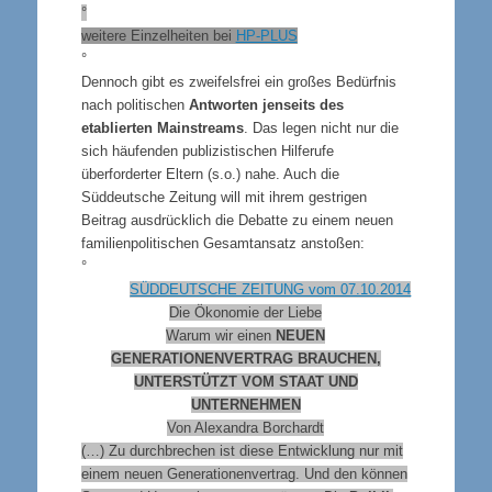
°
weitere Einzelheiten bei
HP-PLUS
°
Dennoch gibt es zweifelsfrei ein großes Bedürfnis
nach politischen
Antworten jenseits des
etablierten Mainstreams
. Das legen nicht nur die
sich häufenden publizistischen Hilferufe
überforderter Eltern (s.o.) nahe. Auch die
Süddeutsche Zeitung will mit ihrem gestrigen
Beitrag ausdrücklich die Debatte zu einem neuen
familienpolitischen Gesamtansatz anstoßen:
°
SÜDDEUTSCHE ZEITUNG vom 07.10.2014
Die Ökonomie der Liebe
Warum wir einen
NEUEN
GENERATIONENVERTRAG BRAUCHEN,
UNTERSTÜTZT VOM STAAT UND
UNTERNEHMEN
Von Alexandra Borchardt
(…) Zu durchbrechen ist diese Entwicklung nur mit
einem neuen Generationenvertrag.
Und den können