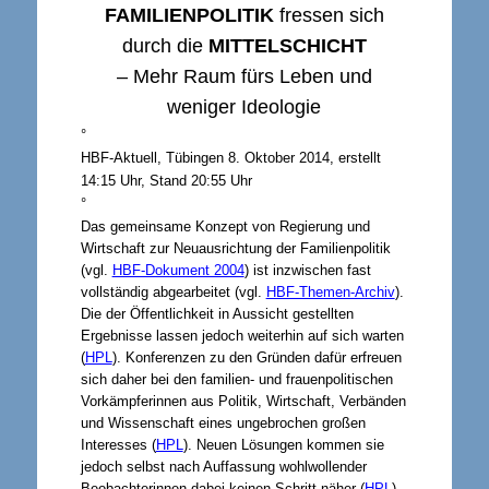
FAMILIENPOLITIK
fressen sich
durch die
MITTELSCHICHT
–
Mehr Raum fürs Leben
und
weniger Ideologie
°
HBF-Aktuell, Tübingen 8. Oktober 2014, erstellt
14:15 Uhr, Stand 20:55 Uhr
°
Das gemeinsame Konzept von Regierung und
Wirtschaft zur Neuausrichtung der Familienpolitik
(vgl.
HBF-Dokument 2004
) ist inzwischen fast
vollständig abgearbeitet (vgl.
HBF-Themen-Archiv
).
Die der Öffentlichkeit in Aussicht gestellten
Ergebnisse lassen jedoch weiterhin auf sich warten
(
HPL
). Konferenzen zu den Gründen dafür erfreuen
sich daher bei den familien- und frauenpolitischen
Vorkämpferinnen aus Politik, Wirtschaft, Verbänden
und Wissenschaft eines ungebrochen großen
Interesses (
HPL
). Neuen Lösungen kommen sie
jedoch selbst nach Auffassung wohlwollender
Beobachterinnen dabei keinen Schritt näher (
HPL
).