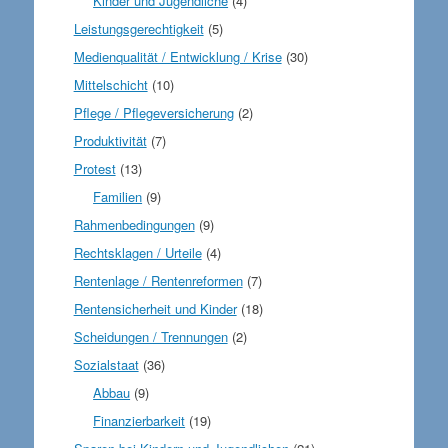
Kinder und Jugendliche
(4)
Leistungsgerechtigkeit
(5)
Medienqualität / Entwicklung / Krise
(30)
Mittelschicht
(10)
Pflege / Pflegeversicherung
(2)
Produktivität
(7)
Protest
(13)
Familien
(9)
Rahmenbedingungen
(9)
Rechtsklagen / Urteile
(4)
Rentenlage / Rentenreformen
(7)
Rentensicherheit und Kinder
(18)
Scheidungen / Trennungen
(2)
Sozialstaat
(36)
Abbau
(9)
Finanzierbarkeit
(19)