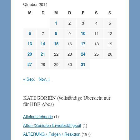
Oktober 2014
M
D
M
D
F
S
S
1
2
3
4
5
6
7
8
9
10
11
12
13
14
15
16
17
18
19
20
21
22
23
24
25
26
27
28
29
30
31
« Sep.
Nov. »
KATEGORIEN (vollständige Übersicht nur
für HBF-Abos)
Alleinerziehende
(1)
Alten-/Senioren-Erwerbstätigkeit
(1)
ALTERUNG / Folgen / Reaktion
(197)