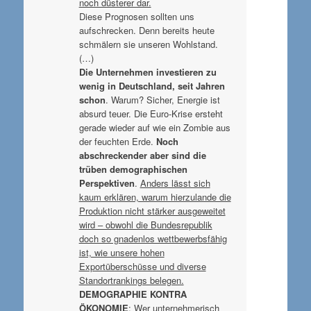
noch düsterer dar.
Diese Prognosen sollten uns
aufschrecken. Denn bereits heute
schmälern sie unseren Wohlstand.
(…)
Die Unternehmen investieren zu
wenig in Deutschland, seit Jahren
schon
. Warum? Sicher, Energie ist
absurd teuer. Die Euro-Krise ersteht
gerade wieder auf wie ein Zombie aus
der feuchten Erde.
Noch
abschreckender aber sind die
trüben demographischen
Perspektiven
.
Anders lässt sich
kaum erklären, warum hierzulande die
Produktion nicht stärker ausgeweitet
wird – obwohl die Bundesrepublik
doch so gnadenlos wettbewerbsfähig
ist, wie unsere hohen
Exportüberschüsse und diverse
Standortrankings belegen.
DEMOGRAPHIE KONTRA
ÖKONOMIE
: Wer unternehmerisch