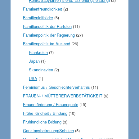
Rente/Babyjahre ( siehe: Erziehungsleistung)
(2)
Familienfreundlichkeit
(2)
Familienleitbilder
(6)
Familienpolitik der Parteien
(11)
Familienpolitik der Regierung
(27)
Familienpolitik im Ausland
(26)
Frankreich
(7)
Japan
(1)
Skandinavien
(2)
USA
(1)
Feminismus / Geschlechterverhältnis
(11)
FRAUEN- / MÜTTERERWERBSTÄTIGKEIT
(6)
Frauenförderung / Frauenquote
(19)
Frühe Kindheit / Bindung
(10)
Frühkindliche Bildung
(3)
Ganztagsbetreuung/Schulen
(5)