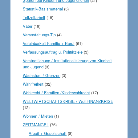
Sparen bei Kindern und Jugendlichen
(21)
Statistik-Basismaterial
(5)
Teilzeitarbeit
(18)
Väter
(19)
Veranstaltungs-Tip
(4)
Vereinbarkeit Familie + Beruf
(61)
Verfassungsauftrag u. Politikziele
(3)
Verstaatlichung / Institutionalisierung von Kindheit
und Jugend
(3)
Wachstum / Grenzen
(3)
Wahlfreiheit
(32)
Wahlrecht / Familien-/Kinderwahlrecht
(17)
WELTWIRTSCHAFTSKRISE / WeltFINANZKRISE
(12)
Wohnen / Mieten
(1)
ZEITMANGEL
(76)
Arbeit + Gesellschaft
(8)