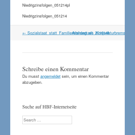
Niedrigzinsfolgen_051214pl
Niedrigzinsfolgen_051214
Artikel
←
Sozialstaat_statt_Familiensolidaritaet_201014b
Alterung_als_Konjunkturbremse_2
Navigation
Schreibe einen Kommentar
Du musst
angemeldet
sein, um einen Kommentar
abzugeben.
Suche auf HBF-Internetseite
Search