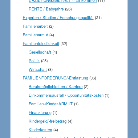
ERZIEHUNGSGEHALT / -Einkommen
(11)
RENTE / Babyjahre
(26)
Experten / Studien / Forschungsqualität
(31)
Familienarbeit
(2)
Familienarmut
(4)
Familienfeindlichkeit
(32)
Gesellschaft
(4)
Politik
(25)
Wirtschaft
(8)
FAMILIENFÖRDERUNG/-Entlastung
(36)
Berufsmöglichkeiten / Karriere
(2)
Einkommensausfall / Opportunitätskosten
(1)
Familien-/Kinder-ARMUT
(1)
Finanzierung
(1)
Kindergeld/-freibetrag
(4)
Kinderkosten
(4)