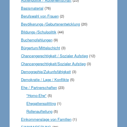
Außenpolitik / Außenwirtschaft
(23)
Basismaterial
(76)
Berufswahl von Frauen
(2)
Bevölkerungs-/Geburtenentwicklung
(20)
Bildungs-/Schulpolitik
(44)
Buchempfehlungen
(9)
Bürgertum/Mittelschicht
(3)
Chancengerechtigkeit / Sozialer Aufstieg
(12)
Chancengerechtigkeit/Sozialer Aufstieg
(3)
Demographie/Zukunfsfähigkeit
(3)
Demokratie / Lage / Konflikte
(5)
Ehe / Partnerschaften
(23)
"Homo-Ehe"
(5)
Ehegattensplitting
(1)
Rollenaufteilung
(5)
Einkommenslage von Familien
(1)