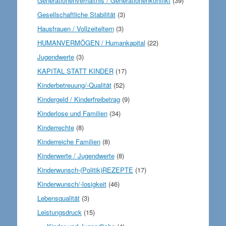
Generationenverhältnis / Generationenkonflikt
(39)
Gesellschaftliche Stabilität
(3)
Hausfrauen / Vollzeiteltern
(3)
HUMANVERMÖGEN / Humankapital
(22)
Jugendwerte
(3)
KAPITAL STATT KINDER
(17)
Kinderbetreuung/-Qualität
(52)
Kindergeld / Kinderfreibetrag
(9)
Kinderlose und Familien
(34)
Kinderrechte
(8)
Kinderreiche Familien
(8)
Kinderwerte / Jugendwerte
(8)
Kinderwunsch-(Politik)REZEPTE
(17)
Kinderwunsch/-losigkeit
(46)
Lebensqualität
(3)
Leistungsdruck
(15)