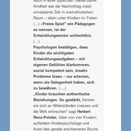
Noch in einer typischen 1980er-Jahre-
Kindheit war der Nachmittag meist
unverplante Zeit in unstrukturiertem
Raum – allein unter Kindern im Freien
(…)
»Freies Spiel" wie Pädagogen
es nennen, ist der
Entwicklungsmotor schlechthin.
(…)
Psychologen bestätigen, dass
Kinder die wichtigsten
Entwicklungsaufgaben – mit
eigenen Gefühlen klarkommen,
sozial kompetent sein, kreativ
Probleme lösen – nur erlernen,
wenn sie Gelegenheit haben, sich
zu bewähren
. (….)
„Kinder brauchen authentische
Beziehungen. So gestärkt,
können
sie sich an Widerständen messen und
die Welt erforschen* sagt
Herbert
Renz-Polster,
Vater von vier Kindern,
außerdem Kinderpsychologe und
Autor des gerade erschienenen Buchs