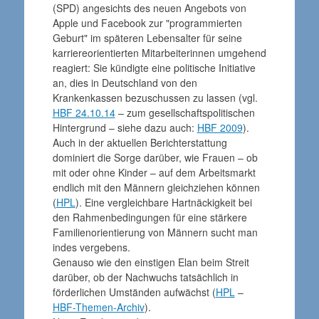
(SPD) angesichts des neuen Angebots von
Apple und Facebook zur "programmierten
Geburt" im späteren Lebensalter für seine
karriereorientierten Mitarbeiterinnen umgehend
reagiert: Sie kündigte eine politische Initiative
an, dies in Deutschland von den
Krankenkassen bezuschussen zu lassen (vgl.
HBF 24.10.14
– zum gesellschaftspolitischen
Hintergrund – siehe dazu auch:
HBF 2009
).
Auch in der aktuellen Berichterstattung
dominiert die Sorge darüber, wie Frauen – ob
mit oder ohne Kinder – auf dem Arbeitsmarkt
endlich mit den Männern gleichziehen können
(
HPL
). Eine vergleichbare Hartnäckigkeit bei
den Rahmenbedingungen für eine stärkere
Familienorientierung von Männern sucht man
indes vergebens.
Genauso wie den einstigen Elan beim Streit
darüber, ob der Nachwuchs tatsächlich in
förderlichen Umständen aufwächst (
HPL
–
HBF-Themen-Archiv
).