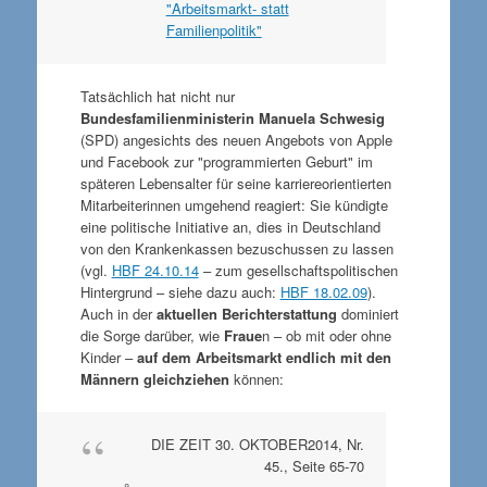
"Arbeitsmarkt- statt
Familienpolitik"
Tatsächlich hat nicht nur
Bundesfamilienministerin Manuela Schwesig
(SPD) angesichts des neuen Angebots von Apple
und Facebook zur "programmierten Geburt" im
späteren Lebensalter für seine karriereorientierten
Mitarbeiterinnen umgehend reagiert: Sie kündigte
eine politische Initiative an, dies in Deutschland
von den Krankenkassen bezuschussen zu lassen
(vgl.
HBF 24.10.14
– zum gesellschaftspolitischen
Hintergrund – siehe dazu auch:
HBF 18.02.09
).
Auch in der
aktuellen Berichterstattung
dominiert
die Sorge darüber, wie
Fraue
n – ob mit oder ohne
Kinder –
auf dem Arbeitsmarkt endlich mit den
Männern gleichziehen
können:
DIE ZEIT 30. OKTOBER2014, Nr.
45., Seite 65-70