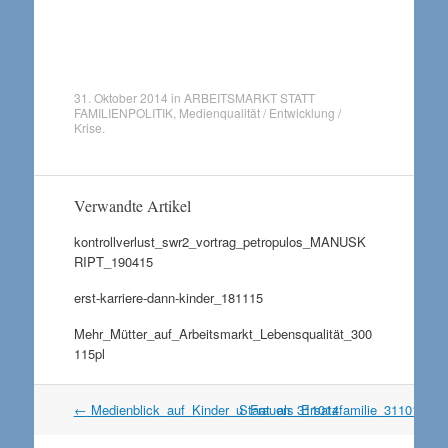
31. Oktober 2014
in
ARBEITSMARKT STATT
FAMILIENPOLITIK
,
Medienqualität / Entwicklung /
Krise
.
Verwandte Artikel
kontrollverlust_swr2_vortrag_petropulos_MANUSK
RIPT_190415
erst-karriere-dann-kinder_181115
Mehr_Mütter_auf_Arbeitsmarkt_Lebensqualität_300
115pl
Artikel
←
Medienblick_auf_Kinder_u_Frauen_311014
Staat_als_Ersatzfamilie_311014pl
Navigation