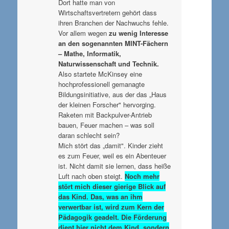
Dort hatte man von
Wirtschaftsvertretern gehört dass
ihren Branchen der Nachwuchs fehle.
Vor allem wegen
zu wenig Interesse
an den sogenannten MINT-Fächern
– Mathe, Informatik,
Naturwissenschaft und Technik.
Also startete McKinsey eine
hochprofessionell gemanagte
Bildungsinitiative, aus der das „Haus
der kleinen Forscher" hervorging.
Raketen mit Backpulver-Antrieb
bauen, Feuer machen – was soll
daran schlecht sein?
Mich stört das „damit". Kinder zieht
es zum Feuer, weil es ein Abenteuer
ist. Nicht damit sie lernen, dass heiße
Luft nach oben steigt.
Noch mehr
stört mich dieser gierige Blick auf
das Kind. Das, was an ihm
verwertbar ist, wird zum Kern der
Pädagogik geadelt. Die Förderung
dient hier nicht dem Kind, sondern