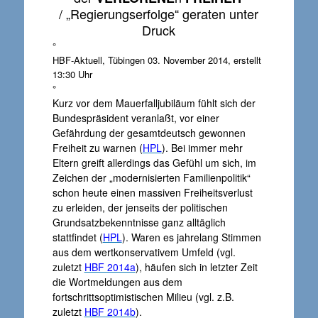
/ „Regierungserfolge“ geraten unter
Druck
°
HBF-Aktuell, Tübingen 03. November 2014, erstellt
13:30 Uhr
°
Kurz vor dem Mauerfalljubiläum fühlt sich der
Bundespräsident veranlaßt, vor einer
Gefährdung der gesamtdeutsch gewonnen
Freiheit zu warnen (
HPL
). Bei immer mehr
Eltern greift allerdings das Gefühl um sich, im
Zeichen der „modernisierten Familienpolitik“
schon heute einen massiven Freiheitsverlust
zu erleiden, der jenseits der politischen
Grundsatzbekenntnisse ganz alltäglich
stattfindet (
HPL
). Waren es jahrelang Stimmen
aus dem wertkonservativem Umfeld (vgl.
zuletzt
HBF 2014a
), häufen sich in letzter Zeit
die Wortmeldungen aus dem
fortschrittsoptimistischen Milieu (vgl. z.B.
zuletzt
HBF 2014b
).