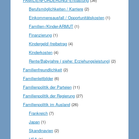
FAMILIENFÖRDERUNG/-Entlastung
(36)
Berufsmöglichkeiten / Karriere
(2)
Einkommensausfall / Opportunitätskosten
(1)
Familien-/Kinder-ARMUT
(1)
Finanzierung
(1)
Kindergeld/-freibetrag
(4)
Kinderkosten
(4)
Rente/Babyjahre ( siehe: Erziehungsleistung)
(2)
Familienfreundlichkeit
(2)
Familienleitbilder
(6)
Familienpolitik der Parteien
(11)
Familienpolitik der Regierung
(27)
Familienpolitik im Ausland
(26)
Frankreich
(7)
Japan
(1)
Skandinavien
(2)