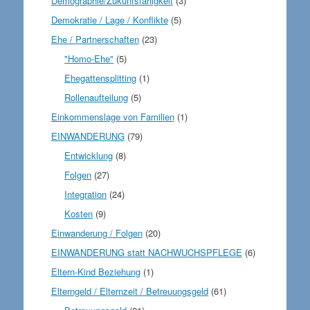
Demographie/Zukunfsfähigkeit
(3)
Demokratie / Lage / Konflikte
(5)
Ehe / Partnerschaften
(23)
"Homo-Ehe"
(5)
Ehegattensplitting
(1)
Rollenaufteilung
(5)
Einkommenslage von Familien
(1)
EINWANDERUNG
(79)
Entwicklung
(8)
Folgen
(27)
Integration
(24)
Kosten
(9)
Einwanderung / Folgen
(20)
EINWANDERUNG statt NACHWUCHSPFLEGE
(6)
Eltern-Kind Beziehung
(1)
Elterngeld / Elternzeit / Betreuungsgeld
(61)