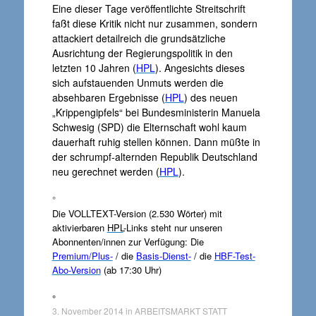
Eine dieser Tage veröffentlichte Streitschrift
faßt diese Kritik nicht nur zusammen, sondern
attackiert detailreich die grundsätzliche
Ausrichtung der Regierungspolitik in den
letzten 10 Jahren (
HPL
). Angesichts dieses
sich aufstauenden Unmuts werden die
absehbaren Ergebnisse (
HPL
) des neuen
„Krippengipfels“ bei Bundesministerin Manuela
Schwesig (SPD) die Elternschaft wohl kaum
dauerhaft ruhig stellen können. Dann müßte in
der schrumpf-alternden Republik Deutschland
neu gerechnet werden (
HPL
).
°
Die VOLLTEXT-Version (2.530 Wörter) mit
aktivierbaren
HPL
-Links steht nur unseren
Abonnenten/innen zur Verfügung: Die
Premium/Plus-
/ die
Basis-Dienst-
/ die
HBF-Test-
Abo-Version
(ab 17:30 Uhr)
°
3. November 2014
in
ARBEITSMARKT STATT