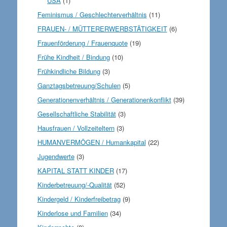
USA
(1)
Feminismus / Geschlechterverhältnis
(11)
FRAUEN- / MÜTTERERWERBSTÄTIGKEIT
(6)
Frauenförderung / Frauenquote
(19)
Frühe Kindheit / Bindung
(10)
Frühkindliche Bildung
(3)
Ganztagsbetreuung/Schulen
(5)
Generationenverhältnis / Generationenkonflikt
(39)
Gesellschaftliche Stabilität
(3)
Hausfrauen / Vollzeiteltern
(3)
HUMANVERMÖGEN / Humankapital
(22)
Jugendwerte
(3)
KAPITAL STATT KINDER
(17)
Kinderbetreuung/-Qualität
(52)
Kindergeld / Kinderfreibetrag
(9)
Kinderlose und Familien
(34)