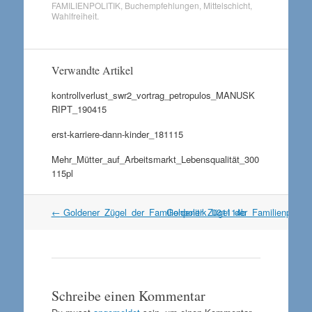
FAMILIENPOLITIK
,
Buchempfehlungen
,
Mittelschicht
,
Wahlfreiheit
.
Verwandte Artikel
kontrollverlust_swr2_vortrag_petropulos_MANUSK
RIPT_190415
erst-karriere-dann-kinder_181115
Mehr_Mütter_auf_Arbeitsmarkt_Lebensqualität_300
115pl
Artikel
←
Goldener_Zügel_der_Familienpolitik_031114b
Goldener_Zügel_der_Familienpoliti
Navigation
Schreibe einen Kommentar