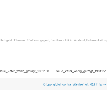
lterngeld / Elternzeit / Betreuungsgeld
,
Familienpolitik im Ausland
,
Rollenaufteilun
Neue_Väter_wenig_gefragt_190115b
Neue_Väter_wenig_gefragt_190115p
Krippengipfel_contra_Wahlfreiheit_021114p
→