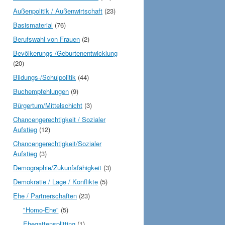
Außenpolitik / Außenwirtschaft
(23)
Basismaterial
(76)
Berufswahl von Frauen
(2)
Bevölkerungs-/Geburtenentwicklung
(20)
Bildungs-/Schulpolitik
(44)
Buchempfehlungen
(9)
Bürgertum/Mittelschicht
(3)
Chancengerechtigkeit / Sozialer
Aufstieg
(12)
Chancengerechtigkeit/Sozialer
Aufstieg
(3)
Demographie/Zukunfsfähigkeit
(3)
Demokratie / Lage / Konflikte
(5)
Ehe / Partnerschaften
(23)
"Homo-Ehe"
(5)
Ehegattensplitting
(1)