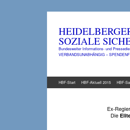
HEIDELBERGE
SOZIALE SICHE
Bundesweiter Informations- und Pressedie
VERBANDSUNABHÄNGIG – SPENDENFINANZ
Zum
HBF-Start
HBF-Aktuell 2015
HBF-Sa
Inhalt
springen
Ex-Regie
Die
Elit