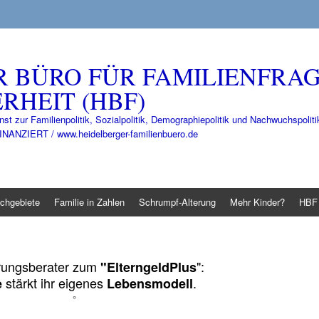
R BÜRO FÜR FAMILIENFRA
RHEIT (HBF)
nst zur Familienpolitik, Sozialpolitik, Demographiepolitik und Nachwuchspo
IERT / www.heidelberger-familienbuero.de
chgebiete
Familie in Zahlen
Schrumpf-Alterung
Mehr Kinder?
HBF 
rungsberater zum
":
"ElterngeldPlus
stärkt ihr eigenes
.
e
Lebensmodell
°