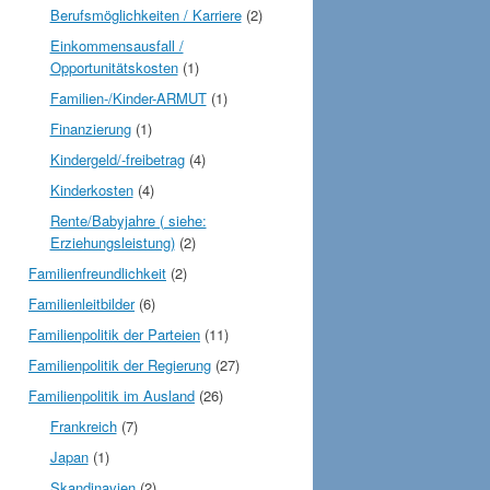
Berufsmöglichkeiten / Karriere
(2)
Einkommensausfall /
Opportunitätskosten
(1)
Familien-/Kinder-ARMUT
(1)
Finanzierung
(1)
Kindergeld/-freibetrag
(4)
Kinderkosten
(4)
Rente/Babyjahre ( siehe:
Erziehungsleistung)
(2)
Familienfreundlichkeit
(2)
Familienleitbilder
(6)
Familienpolitik der Parteien
(11)
Familienpolitik der Regierung
(27)
Familienpolitik im Ausland
(26)
Frankreich
(7)
Japan
(1)
Skandinavien
(2)