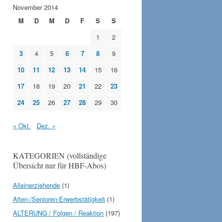
November 2014
M
D
M
D
F
S
S
1
2
3
4
5
6
7
8
9
10
11
12
13
14
15
16
17
18
19
20
21
22
23
24
25
26
27
28
29
30
« Okt.
Dez. »
KATEGORIEN (vollständige
Übersicht nur für HBF-Abos)
Alleinerziehende
(1)
Alten-/Senioren-Erwerbstätigkeit
(1)
ALTERUNG / Folgen / Reaktion
(197)