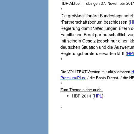
HBF-Aktuell, Tübingen 07. November 2014,
°
Die großkoalitionäre Bundestagsmehrh
"Partnerschaftsbonus" beschlossen (
H
Regierung damit "
allen
jungen Eltern d
Familie und Beruf partnerschaftlich ver
mit seinem Gesetz jedoch nur einen klei
deutschen Situation und die Auswertun
Regierungsberaters erwarten läßt (
HP
°
Die VOLLTEXT-Version mit aktivierbaren
H
Premium/Plus-
/ die Basis-Dienst- / die H
°
Zum Thema siehe auch:
HBF 2014
(
HPL
)
°