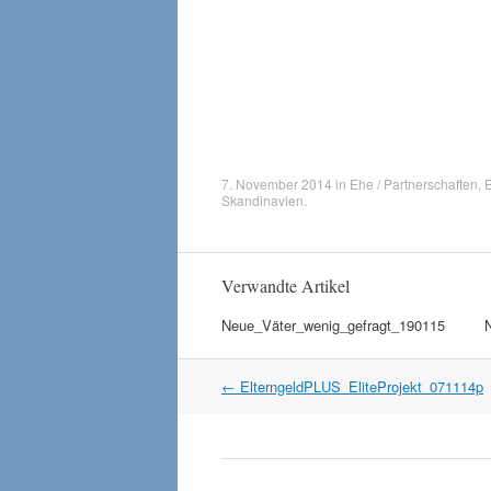
7. November 2014
in
Ehe / Partnerschaften
,
E
Skandinavien
.
Verwandte Artikel
Neue_Väter_wenig_gefragt_190115
Artikel
←
ElterngeldPLUS_EliteProjekt_071114p
Navigation