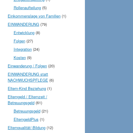
Rollenaufteilung
(5)
Einkommenslage von Familien
(1)
EINWANDERUNG
(79)
Entwicklung
(8)
Folgen
(27)
Integration
(24)
Kosten
(9)
Einwanderung / Folgen
(20)
EINWANDERUNG statt
NACHWUCHSPFLEGE
(6)
Eltern-Kind Beziehung
(1)
Elterngeld / Elternzeit /
Betreuungsgeld
(61)
Betreuungsgeld
(21)
ElterngeldPlus
(1)
Elternqualität/-Bildung
(12)