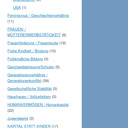
USA
(1)
Feminismus / Geschlechterverhältnis
(11)
FRAUEN- /
MÜTTERERWERBSTÄTIGKEIT
(6)
Frauenförderung / Frauenquote
(19)
Frühe Kindheit / Bindung
(10)
Frühkindliche Bildung
(3)
Ganztagsbetreuung/Schulen
(5)
Generationenverhältnis /
Generationenkonflikt
(39)
Gesellschaftliche Stabilität
(3)
Hausfrauen / Vollzeiteltern
(3)
HUMANVERMÖGEN / Humankapital
(22)
Jugendwerte
(3)
KAPITAL STATT KINDER
(17)