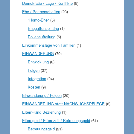
Demokratie / Lage / Konflikte
(5)
Ehe / Partnerschaften
(23)
"Homo-Ehe"
(5)
Ehegattensplitting
(1)
Rollenaufteilung
(5)
Einkommenslage von Familien
(1)
EINWANDERUNG
(79)
Entwicklung
(8)
Folgen
(27)
Integration
(24)
Kosten
(9)
Einwanderung / Folgen
(20)
EINWANDERUNG statt NACHWUCHSPFLEGE
(6)
Eltern-Kind Beziehung
(1)
Elterngeld / Elternzeit / Betreuungsgeld
(61)
Betreuungsgeld
(21)