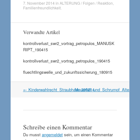
7. November 2014
in
ALTERUNG / Folgen / Reaktion
,
Familienfreundlichkeit
.
Verwandte Artikel
kontrollverlust_swr2_vortrag_petropulos_MANUSK
RIPT_190415
kontrollverlust_swr2_vortrag_petropulos_190415
fluechtlingswelle_und_zukunftssicherung_180915
Artikel
←
Kinderwahlrecht_Straubhaar_280214
Mauerfall_und_Schrumpf_Alterung
Navigation
Schreibe einen Kommentar
Du musst
angemeldet
sein, um einen Kommentar