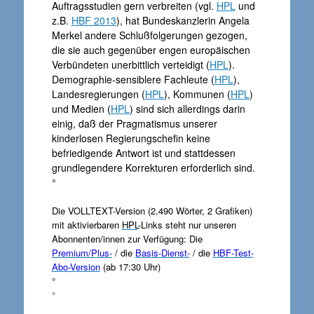
Auftragsstudien gern verbreiten (vgl.
HPL
und
z.B.
HBF 2013
), hat Bundeskanzlerin Angela
Merkel andere Schlußfolgerungen gezogen,
die sie auch gegenüber engen europäischen
Verbündeten unerbittlich verteidigt (
HPL
).
Demographie-sensiblere Fachleute (
HPL
),
Landesregierungen (
HPL
), Kommunen (
HPL
)
und Medien (
HPL
) sind sich allerdings darin
einig, daß der Pragmatismus unserer
kinderlosen Regierungschefin keine
befriedigende Antwort ist und stattdessen
grundlegendere Korrekturen erforderlich sind.
°
Die VOLLTEXT-Version (2.490 Wörter, 2 Grafiken)
mit aktivierbaren
HPL
-Links steht nur unseren
Abonnenten/innen zur Verfügung: Die
Premium/Plus-
/ die
Basis-Dienst-
/ die
HBF-Test-
Abo-Version
(ab 17:30 Uhr)
°
°