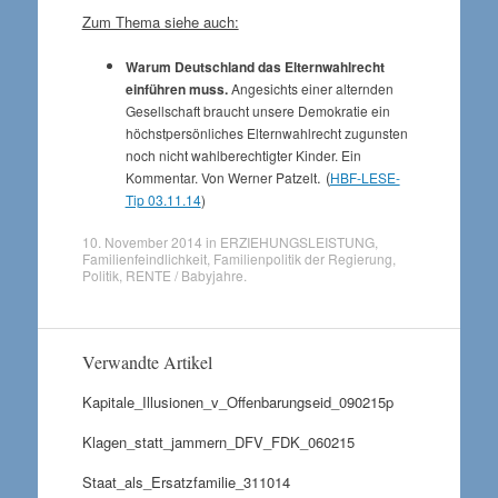
Zum Thema siehe auch:
Warum Deutschland das Elternwahlrecht
einführen muss.
Angesichts einer alternden
Gesellschaft braucht unsere Demokratie ein
höchstpersönliches Elternwahlrecht zugunsten
noch nicht wahlberechtigter Kinder. Ein
. (
Kommentar. Von Werner Patzelt
HBF-LESE-
Tip 03.11.14
)
10. November 2014
in
ERZIEHUNGSLEISTUNG
,
Familienfeindlichkeit
,
Familienpolitik der Regierung
,
Politik
,
RENTE / Babyjahre
.
Verwandte Artikel
Kapitale_Illusionen_v_Offenbarungseid_090215p
Klagen_statt_jammern_DFV_FDK_060215
Staat_als_Ersatzfamilie_311014