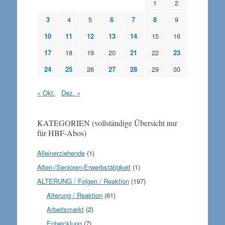
1
2
3
4
5
6
7
8
9
10
11
12
13
14
15
16
17
18
19
20
21
22
23
24
25
26
27
28
29
30
« Okt.
Dez. »
KATEGORIEN (vollständige Übersicht nur
für HBF-Abos)
Alleinerziehende
(1)
Alten-/Senioren-Erwerbstätigkeit
(1)
ALTERUNG / Folgen / Reaktion
(197)
Alterung / Reaktion
(61)
Arbeitsmarkt
(2)
Entwicklung
(7)