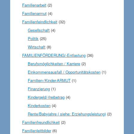
Familienarbeit
(2)
Familienarmut
(4)
Familienfeindlichkeit
(32)
Gesellschaft
(4)
Politik
(25)
Wirtschaft
(8)
FAMILIENFÖRDERUNG/-Entlastung
(36)
Berufsmöglichkeiten / Karriere
(2)
Einkommensausfall / Opportunitätskosten
(1)
Familien-/Kinder-ARMUT
(1)
Finanzierung
(1)
Kindergeld/-freibetrag
(4)
Kinderkosten
(4)
Rente/Babyjahre ( siehe: Erziehungsleistung)
(2)
Familienfreundlichkeit
(2)
Familienleitbilder
(6)