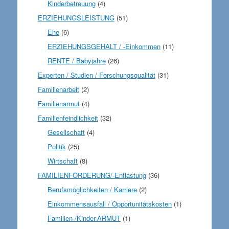
Kinderbetreuung
(4)
ERZIEHUNGSLEISTUNG
(51)
Ehe
(6)
ERZIEHUNGSGEHALT / -Einkommen
(11)
RENTE / Babyjahre
(26)
Experten / Studien / Forschungsqualität
(31)
Familienarbeit
(2)
Familienarmut
(4)
Familienfeindlichkeit
(32)
Gesellschaft
(4)
Politik
(25)
Wirtschaft
(8)
FAMILIENFÖRDERUNG/-Entlastung
(36)
Berufsmöglichkeiten / Karriere
(2)
Einkommensausfall / Opportunitätskosten
(1)
Familien-/Kinder-ARMUT
(1)