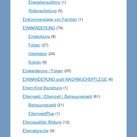
Ehegattensplitting
(1)
Rollenaufteilung
(5)
Einkommenslage von Familien
(1)
EINWANDERUNG
(79)
Entwicklung
(8)
Folgen
(27)
Integration
(24)
Kosten
(9)
Einwanderung / Folgen
(20)
EINWANDERUNG statt NACHWUCHSPFLEGE
(6)
Eltern-Kind Beziehung
(1)
Elterngeld / Elternzeit / Betreuungsgeld
(61)
Betreuungsgeld
(21)
ElterngeldPlus
(1)
Elternqualität/-Bildung
(12)
Elternwünsche
(9)