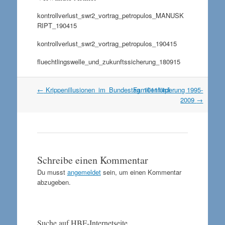
kontrollverlust_swr2_vortrag_petropulos_MANUSK
RIPT_190415
kontrollverlust_swr2_vortrag_petropulos_190415
fluechtlingswelle_und_zukunftssicherung_180915
Artikel
←
Krippenillusionen_im_Bundestag_101114pl
Familienförderung 1995-
Navigation
2009
→
Schreibe einen Kommentar
Du musst
angemeldet
sein, um einen Kommentar
abzugeben.
Suche auf HBF-Internetseite