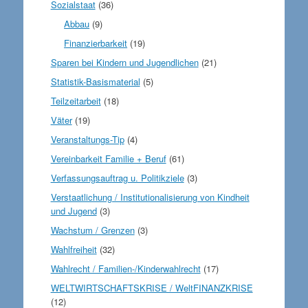
Sozialstaat
(36)
Abbau
(9)
Finanzierbarkeit
(19)
Sparen bei Kindern und Jugendlichen
(21)
Statistik-Basismaterial
(5)
Teilzeitarbeit
(18)
Väter
(19)
Veranstaltungs-Tip
(4)
Vereinbarkeit Familie + Beruf
(61)
Verfassungsauftrag u. Politikziele
(3)
Verstaatlichung / Institutionalisierung von Kindheit
und Jugend
(3)
Wachstum / Grenzen
(3)
Wahlfreiheit
(32)
Wahlrecht / Familien-/Kinderwahlrecht
(17)
WELTWIRTSCHAFTSKRISE / WeltFINANZKRISE
(12)