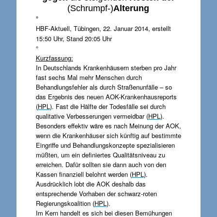
(Schrumpf-)
Alterung
°
HBF-Aktuell, T
bingen, 22. Januar 2014, erstellt
ü
15:50 Uhr, Stand 20:05 Uhr
°
Kurzfassung:
In Deutschlands Krankenhäusern sterben pro Jahr
fast sechs Mal mehr Menschen durch
Behandlungsfehler als durch Straßenunfälle – so
das Ergebnis des neuen AOK-Krankenhausreports
(
HPL
). Fast die Hälfte der Todesfälle sei durch
qualitative Verbesserungen vermeidbar (
HPL
).
Besonders effektiv wäre es nach Meinung der AOK,
wenn die Krankenhäuser sich künftig auf bestimmte
Eingriffe und Behandlungskonzepte spezialisieren
müßten, um ein definiertes Qualitätsniveau zu
erreichen. Dafür sollten sie dann auch von den
Kassen finanziell belohnt werden (
HPL
).
Ausdrücklich lobt die AOK deshalb das
entsprechende Vorhaben der schwarz-roten
Regierungskoalition (
HPL
).
Im Kern handelt es sich bei diesen Bemühungen