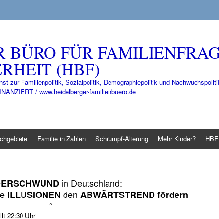
R BÜRO FÜR FAMILIENFRA
RHEIT (HBF)
nst zur Familienpolitik, Sozialpolitik, Demographiepolitik und Nachwuchspo
IERT / www.heidelberger-familienbuero.de
chgebiete
Familie in Zahlen
Schrumpf-Alterung
Mehr Kinder?
HBF 
in Deutschland:
DERSCHWUND
te
den
ILLUSIONEN
ABWÄRTSTREND fördern
°
lt 22:30 Uhr