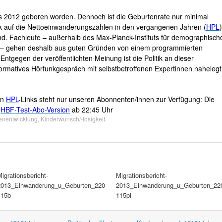
ls 2012 geboren worden. Dennoch ist die Geburtenrate nur minimal
ick auf die Nettoeinwanderungszahlen in den vergangenen Jahren (
HPL
)
end. Fachleute – außerhalb des Max-Planck-Instituts für demographisch
 – gehen deshalb aus guten Gründen von einem programmierten
. Entgegen der veröffentlichten Meinung ist die Politik an dieser
nformatives Hörfunkgespräch mit selbstbetroffenen Expertinnen nahelegt
en
HPL
-Links steht nur unseren Abonnenten/innen zur Verfügung: Die
e
HBF-Test-Abo-Version
ab 22:45 Uhr
enentwicklung
,
Kinderwunsch/-losigkeit
.
igrationsbericht-
Migrationsbericht-
2013_Einwanderung_u_Geburten_220
2013_Einwanderung_u_Geburten_22
115b
115pl