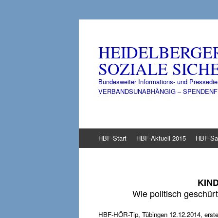
HEIDELBERGE
SOZIALE SICHE
Bundesweiter Informations- und Pressedie
VERBANDSUNABHÄNGIG – SPENDENFINANZ
Zum
HBF-Start
HBF-Aktuell 2015
HBF-Sa
Inhalt
springen
KIN
Wie politisch geschür
HBF-HÖR-Tip, Tübingen 12.12.2014, erstel