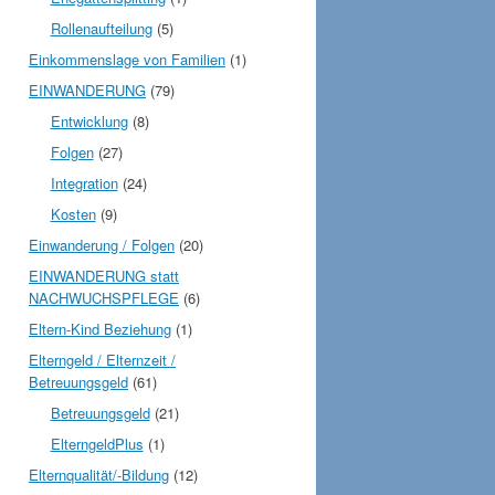
Rollenaufteilung
(5)
Einkommenslage von Familien
(1)
EINWANDERUNG
(79)
Entwicklung
(8)
Folgen
(27)
Integration
(24)
Kosten
(9)
Einwanderung / Folgen
(20)
EINWANDERUNG statt
NACHWUCHSPFLEGE
(6)
Eltern-Kind Beziehung
(1)
Elterngeld / Elternzeit /
Betreuungsgeld
(61)
Betreuungsgeld
(21)
ElterngeldPlus
(1)
Elternqualität/-Bildung
(12)