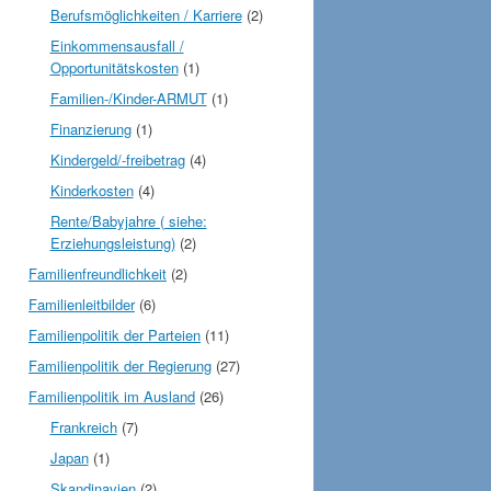
Berufsmöglichkeiten / Karriere
(2)
Einkommensausfall /
Opportunitätskosten
(1)
Familien-/Kinder-ARMUT
(1)
Finanzierung
(1)
Kindergeld/-freibetrag
(4)
Kinderkosten
(4)
Rente/Babyjahre ( siehe:
Erziehungsleistung)
(2)
Familienfreundlichkeit
(2)
Familienleitbilder
(6)
Familienpolitik der Parteien
(11)
Familienpolitik der Regierung
(27)
Familienpolitik im Ausland
(26)
Frankreich
(7)
Japan
(1)
Skandinavien
(2)