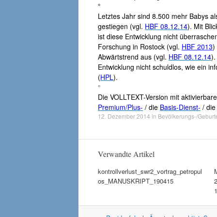
°
Letztes Jahr sind 8.500 mehr Babys a
gestiegen (vgl.
HBF 08.12.14
). Mit Bl
ist diese Entwicklung nicht überrasch
Forschung in Rostock (vgl.
HBF 2013
)
Abwärtstrend aus (vgl.
HBF 08.12.14
)
Entwicklung nicht schuldlos, wie ein i
(
HPL
).
°
Die VOLLTEXT-Version mit aktivierbar
Premium/Plus-
/ die
Basis-Dienst-
/ di
12. Dezember 2014
in
Bevölkerungs-/Geburt
Verwandte Artikel
kontrollverlust_swr2_vortrag_petropul
M
os_MANUSKRIPT_190415