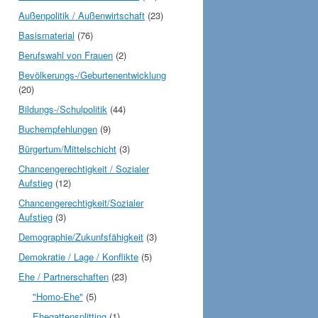
Außenpolitik / Außenwirtschaft
(23)
Basismaterial
(76)
Berufswahl von Frauen
(2)
Bevölkerungs-/Geburtenentwicklung
(20)
Bildungs-/Schulpolitik
(44)
Buchempfehlungen
(9)
Bürgertum/Mittelschicht
(3)
Chancengerechtigkeit / Sozialer
Aufstieg
(12)
Chancengerechtigkeit/Sozialer
Aufstieg
(3)
Demographie/Zukunfsfähigkeit
(3)
Demokratie / Lage / Konflikte
(5)
Ehe / Partnerschaften
(23)
"Homo-Ehe"
(5)
Ehegattensplitting
(1)