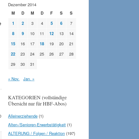
Dezember 2014
M
D
M
D
F
S
S
e
1
2
3
4
5
6
7
8
9
10
11
12
13
14
15
16
17
18
19
20
21
22
23
24
25
26
27
28
29
30
31
« Nov.
Jan. »
KATEGORIEN (vollständige
Übersicht nur für HBF-Abos)
0
Alleinerziehende
(1)
Alten-/Senioren-Erwerbstätigkeit
(1)
ALTERUNG / Folgen / Reaktion
(197)