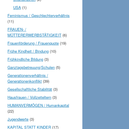
USA
(1)
Feminismus / Geschlechterverhältnis
(11)
FRAUEN- /
MÜTTERERWERBSTÄTIGKEIT
(6)
Frauenförderung / Frauenquote
(19)
Frühe Kindheit / Bindung
(10)
Frühkindliche Bildung
(3)
Ganztagsbetreuung/Schulen
(5)
Generationenverhältnis /
Generationenkonflikt
(39)
Gesellschaftliche Stabilität
(3)
Hausfrauen / Vollzeiteltern
(3)
HUMANVERMÖGEN / Humankapital
(22)
Jugendwerte
(3)
KAPITAL STATT KINDER
(17)