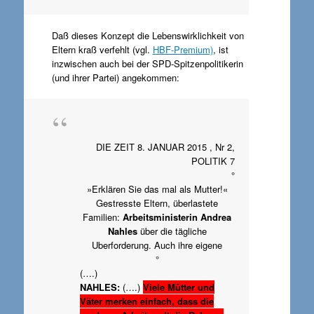
Daß dieses Konzept die Lebenswirklichkeit von
Eltern kraß verfehlt (vgl.
HBF-Premium)
, ist
inzwischen auch bei der SPD-Spitzenpolitikerin
(und ihrer Partei) angekommen:
DIE ZEIT 8. JANUAR 2015 , Nr 2,
POLITIK 7
°
»Erklären Sie das mal als Mutter!«
Gestresste Eltern, überlastete
Familien:
Arbeitsministerin Andrea
Nahles
über die tägliche
Uberforderung. Auch ihre eigene
°
(….)
NAHLES:
(….)
Viele Mütter und
Väter merken einfach, dass die