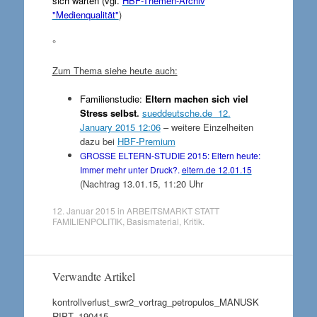
sich warten (vgl.
HBF-Themen-Archiv
"Medienqualität"
)
°
Zum Thema siehe heute auch:
Familienstudie:
Eltern machen sich viel
Stress selbst
.
sueddeutsche.de 12.
January 2015 12:06
– weitere Einzelheiten
dazu bei
HBF-Premium
GROSSE ELTERN-STUDIE 2015: Eltern heute:
Immer mehr unter Druck?.
eltern.de 12.01.15
(Nachtrag 13.01.15, 11:20 Uhr
12. Januar 2015
in
ARBEITSMARKT STATT
FAMILIENPOLITIK
,
Basismaterial
,
Kritik
.
Verwandte Artikel
kontrollverlust_swr2_vortrag_petropulos_MANUSK
RIPT_190415