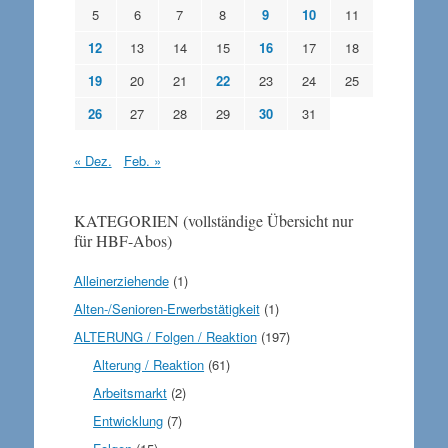
5
6
7
8
9
10
11
12
13
14
15
16
17
18
19
20
21
22
23
24
25
26
27
28
29
30
31
« Dez.
Feb. »
KATEGORIEN (vollständige Übersicht nur
für HBF-Abos)
Alleinerziehende
(1)
Alten-/Senioren-Erwerbstätigkeit
(1)
ALTERUNG / Folgen / Reaktion
(197)
Alterung / Reaktion
(61)
Arbeitsmarkt
(2)
Entwicklung
(7)