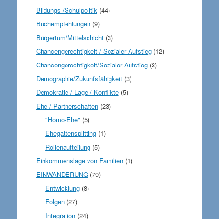
Bildungs-/Schulpolitik
(44)
Buchempfehlungen
(9)
Bürgertum/Mittelschicht
(3)
Chancengerechtigkeit / Sozialer Aufstieg
(12)
Chancengerechtigkeit/Sozialer Aufstieg
(3)
Demographie/Zukunfsfähigkeit
(3)
Demokratie / Lage / Konflikte
(5)
Ehe / Partnerschaften
(23)
"Homo-Ehe"
(5)
Ehegattensplitting
(1)
Rollenaufteilung
(5)
Einkommenslage von Familien
(1)
EINWANDERUNG
(79)
Entwicklung
(8)
Folgen
(27)
Integration
(24)