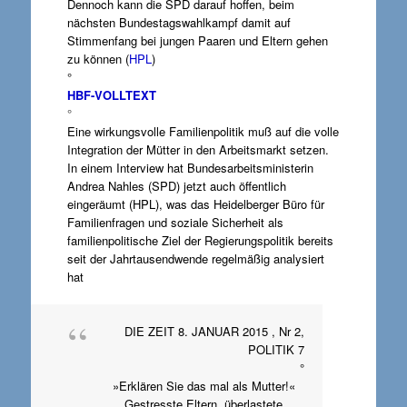
Dennoch kann die SPD darauf hoffen, beim
nächsten Bundestagswahlkampf damit auf
Stimmenfang bei jungen Paaren und Eltern gehen
zu können (
HPL
)
°
HBF-VOLLTEXT
°
Eine wirkungsvolle Familienpolitik muß auf die volle
Integration der Mütter in den Arbeitsmarkt setzen.
In einem Interview hat Bundesarbeitsministerin
Andrea Nahles (SPD) jetzt auch öffentlich
eingeräumt (HPL), was das
Heidelberger Büro für
Familienfragen und soziale Sicherheit als
familienpolitische Ziel der Regierungspolitik bereits
seit der Jahrtausendwende regelmäßig analysiert
hat
DIE ZEIT 8. JANUAR 2015 , Nr 2,
POLITIK 7
°
»Erklären Sie das mal als Mutter!«
Gestresste Eltern, überlastete