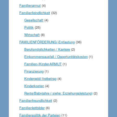
Familienarmut
(4)
Familienfeindlichkeit
(32)
Gesellschaft
(4)
Politik
(25)
Wirtschaft
(8)
FAMILIENFÖRDERUNG/-Entlastung
(36)
Berufsmöglichkeiten / Karriere
(2)
Einkommensausfall / Opportunitätskosten
(1)
Familien-/Kinder-ARMUT
(1)
Finanzierung
(1)
Kindergeld/-freibetrag
(4)
Kinderkosten
(4)
Rente/Babyjahre ( siehe: Erziehungsleistung)
(2)
Familienfreundlichkeit
(2)
Familienleitbilder
(6)
Familienpolitik der Parteien
(11)