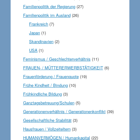
Familienpolitik der Regierung
(27)
Familienpolitik im Ausland
(26)
Frankreich
(7)
Japan
(1)
Skandinavien
(2)
USA
(1)
Feminismus / Geschlechterverhältnis
(11)
FRAUEN- / MÜTTERERWERBSTÄTIGKEIT
(6)
Frauenförderung / Frauenquote
(19)
Frühe Kindheit / Bindung
(10)
Frühkindliche Bildung
(3)
Ganztagsbetreuung/Schulen
(5)
Generationenverhältnis / Generationenkonflikt
(39)
Gesellschaftliche Stabilität
(3)
Hausfrauen / Vollzeiteltern
(3)
HUMANVERMÖGEN / Humankapital
(22)