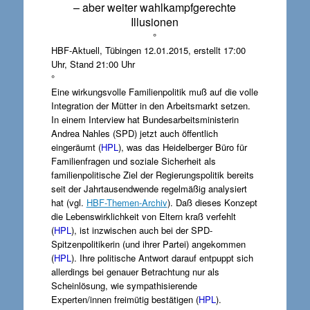
– aber weiter wahlkampfgerechte
Illusionen
°
HBF-Aktuell, Tübingen 12.01.2015, erstellt 17:00
Uhr, Stand 21:00 Uhr
°
Eine wirkungsvolle Familienpolitik muß auf die volle
Integration der Mütter in den Arbeitsmarkt setzen.
In einem Interview hat Bundesarbeitsministerin
Andrea Nahles (SPD) jetzt auch öffentlich
eingeräumt (
HPL
), was das
Heidelberger Büro für
Familienfragen und soziale Sicherheit als
familienpolitische Ziel der Regierungspolitik bereits
seit der Jahrtausendwende regelmäßig analysiert
hat (vgl.
HBF-Themen-Archiv
). Daß dieses Konzept
die Lebenswirklichkeit von Eltern kraß verfehlt
(
HPL
), ist inzwischen auch bei der SPD-
Spitzenpolitikerin (und ihrer Partei) angekommen
(
HPL
). Ihre politische Antwort darauf entpuppt sich
allerdings bei genauer Betrachtung nur als
Scheinlösung, wie sympathisierende
Experten/innen freimütig bestätigen (
HPL
).