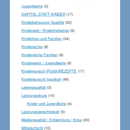
Jugendwerte
(3)
KAPITAL STATT KINDER
(17)
Kinderbetreuung/-Qualität
(52)
Kindergeld / Kinderfreibetrag
(9)
Kinderlose und Familien
(34)
Kinderrechte
(8)
Kinderreiche Familien
(8)
Kinderwerte / Jugendwerte
(8)
Kinderwunsch-(Politik)REZEPTE
(17)
Kinderwunsch/-losigkeit
(46)
Lebensqualität
(3)
Leistungsdruck
(15)
Kinder und Jugendliche
(4)
Leistungsgerechtigkeit
(5)
Medienqualität / Entwicklung / Krise
(30)
Mittelschicht
(10)