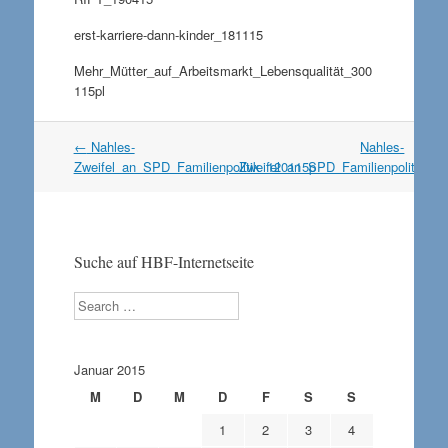
erst-karriere-dann-kinder_181115
Mehr_Mütter_auf_Arbeitsmarkt_Lebensqualität_300
115pl
Artikel
←
Nahles-
Nahles-
Navigation
Zweifel_an_SPD_Familienpolitik_120115p
Zweifel_an_SPD_Familienpolitik_1
Suche auf HBF-Internetseite
Search
Januar 2015
M
D
M
D
F
S
S
1
2
3
4