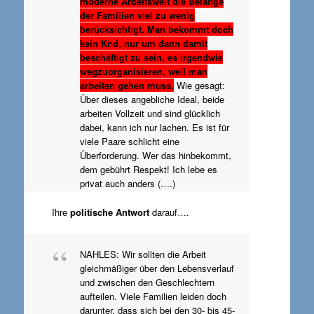
moderne Arbeitswelt die Belange
der Familien viel zu wenig
berücksichtigt. Man bekommt doch
kein Knd, nur um dann damit
beschäftigt zu sein, es irgendwie
wegzuorganisieren, weil man
arbeiten gehen muss.
Wie gesagt:
Über dieses angebliche Ideal, beide
arbeiten Vollzeit und sind glücklich
dabei, kann ich nur lachen. Es ist für
viele Paare schlicht eine
Überforderung. Wer das hinbekommt,
dem gebührt Respekt! Ich lebe es
privat auch anders
(….)
Ihre
politische Antwort
darauf….
NAHLES: Wir sollten die Arbeit
gleichmäßiger über den Lebensverlauf
und zwischen den Geschlechtern
aufteilen. Viele Familien leiden doch
darunter, dass sich bei den 30- bis 45-