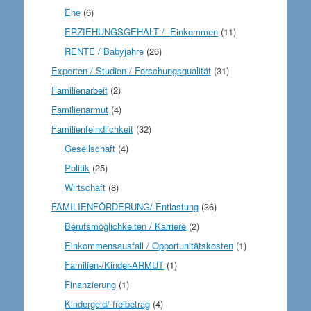
Ehe
(6)
ERZIEHUNGSGEHALT / -Einkommen
(11)
RENTE / Babyjahre
(26)
Experten / Studien / Forschungsqualität
(31)
Familienarbeit
(2)
Familienarmut
(4)
Familienfeindlichkeit
(32)
Gesellschaft
(4)
Politik
(25)
Wirtschaft
(8)
FAMILIENFÖRDERUNG/-Entlastung
(36)
Berufsmöglichkeiten / Karriere
(2)
Einkommensausfall / Opportunitätskosten
(1)
Familien-/Kinder-ARMUT
(1)
Finanzierung
(1)
Kindergeld/-freibetrag
(4)