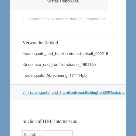
Kostas Petropulos
2. Februar 2015
in
Frauenförderung / Frauenquote
.
Verwandte Artikel
Frauenquote_und_Familienfreundlichkeit_020215
Kinderlose_und_Familienwissen_160115pl
Frauenquote_Abrechnung_171114pb
Artikel
←
Frauenquote_und_Familienfreundlichkeit_020215
Einwanderung_und_Arbeismarktstu
Navigation
Suche auf HBF-Internetseite
Search