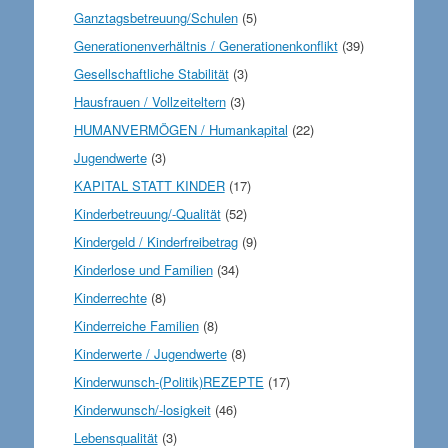
Ganztagsbetreuung/Schulen
(5)
Generationenverhältnis / Generationenkonflikt
(39)
Gesellschaftliche Stabilität
(3)
Hausfrauen / Vollzeiteltern
(3)
HUMANVERMÖGEN / Humankapital
(22)
Jugendwerte
(3)
KAPITAL STATT KINDER
(17)
Kinderbetreuung/-Qualität
(52)
Kindergeld / Kinderfreibetrag
(9)
Kinderlose und Familien
(34)
Kinderrechte
(8)
Kinderreiche Familien
(8)
Kinderwerte / Jugendwerte
(8)
Kinderwunsch-(Politik)REZEPTE
(17)
Kinderwunsch/-losigkeit
(46)
Lebensqualität
(3)