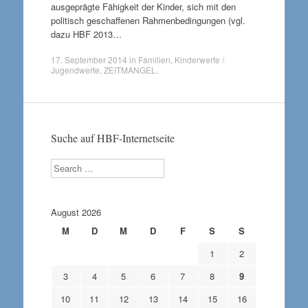
ausgeprägte Fähigkeit der Kinder, sich mit den
politisch geschaffenen Rahmenbedingungen (vgl.
dazu HBF 2013…
17. September 2014
in
Familien
,
Kinderwerte /
Jugendwerte
,
ZEITMANGEL
.
Suche auf HBF-Internetseite
Search
August 2026
M
D
M
D
F
S
S
1
2
3
4
5
6
7
8
9
10
11
12
13
14
15
16