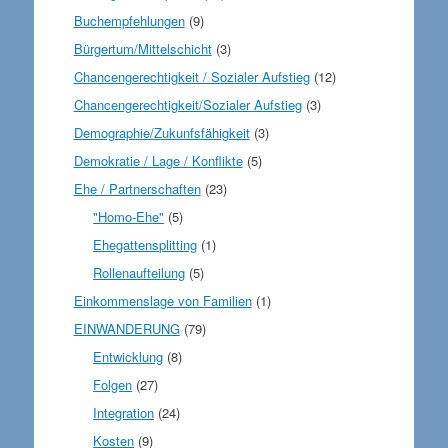
Buchempfehlungen
(9)
Bürgertum/Mittelschicht
(3)
Chancengerechtigkeit / Sozialer Aufstieg
(12)
Chancengerechtigkeit/Sozialer Aufstieg
(3)
Demographie/Zukunfsfähigkeit
(3)
Demokratie / Lage / Konflikte
(5)
Ehe / Partnerschaften
(23)
"Homo-Ehe"
(5)
Ehegattensplitting
(1)
Rollenaufteilung
(5)
Einkommenslage von Familien
(1)
EINWANDERUNG
(79)
Entwicklung
(8)
Folgen
(27)
Integration
(24)
Kosten
(9)