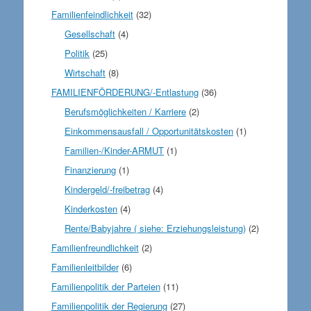
Familienfeindlichkeit
(32)
Gesellschaft
(4)
Politik
(25)
Wirtschaft
(8)
FAMILIENFÖRDERUNG/-Entlastung
(36)
Berufsmöglichkeiten / Karriere
(2)
Einkommensausfall / Opportunitätskosten
(1)
Familien-/Kinder-ARMUT
(1)
Finanzierung
(1)
Kindergeld/-freibetrag
(4)
Kinderkosten
(4)
Rente/Babyjahre ( siehe: Erziehungsleistung)
(2)
Familienfreundlichkeit
(2)
Familienleitbilder
(6)
Familienpolitik der Parteien
(11)
Familienpolitik der Regierung
(27)