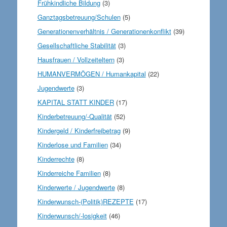
Frühkindliche Bildung
(3)
Ganztagsbetreuung/Schulen
(5)
Generationenverhältnis / Generationenkonflikt
(39)
Gesellschaftliche Stabilität
(3)
Hausfrauen / Vollzeiteltern
(3)
HUMANVERMÖGEN / Humankapital
(22)
Jugendwerte
(3)
KAPITAL STATT KINDER
(17)
Kinderbetreuung/-Qualität
(52)
Kindergeld / Kinderfreibetrag
(9)
Kinderlose und Familien
(34)
Kinderrechte
(8)
Kinderreiche Familien
(8)
Kinderwerte / Jugendwerte
(8)
Kinderwunsch-(Politik)REZEPTE
(17)
Kinderwunsch/-losigkeit
(46)