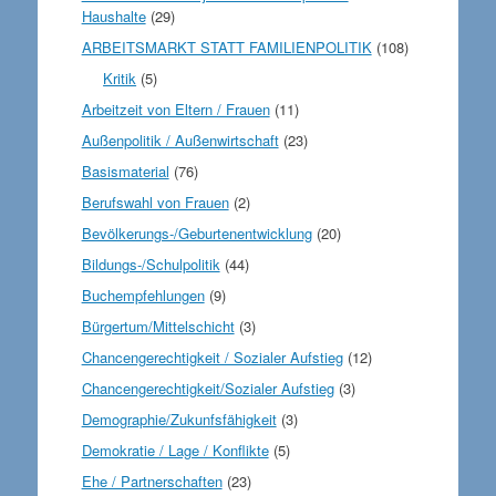
Haushalte
(29)
ARBEITSMARKT STATT FAMILIENPOLITIK
(108)
Kritik
(5)
Arbeitzeit von Eltern / Frauen
(11)
Außenpolitik / Außenwirtschaft
(23)
Basismaterial
(76)
Berufswahl von Frauen
(2)
Bevölkerungs-/Geburtenentwicklung
(20)
Bildungs-/Schulpolitik
(44)
Buchempfehlungen
(9)
Bürgertum/Mittelschicht
(3)
Chancengerechtigkeit / Sozialer Aufstieg
(12)
Chancengerechtigkeit/Sozialer Aufstieg
(3)
Demographie/Zukunfsfähigkeit
(3)
Demokratie / Lage / Konflikte
(5)
Ehe / Partnerschaften
(23)