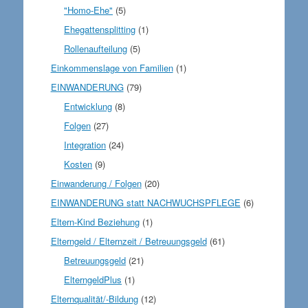
"Homo-Ehe"
(5)
Ehegattensplitting
(1)
Rollenaufteilung
(5)
Einkommenslage von Familien
(1)
EINWANDERUNG
(79)
Entwicklung
(8)
Folgen
(27)
Integration
(24)
Kosten
(9)
Einwanderung / Folgen
(20)
EINWANDERUNG statt NACHWUCHSPFLEGE
(6)
Eltern-Kind Beziehung
(1)
Elterngeld / Elternzeit / Betreuungsgeld
(61)
Betreuungsgeld
(21)
ElterngeldPlus
(1)
Elternqualität/-Bildung
(12)