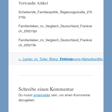
Verwandte Artikel
Scheiternde_Familienpolitik_Regierungsstudie_270
215p
Familienleben_im_Vergleich_Deutschland_Frankrei
ch_230215pl
Familienleben_im_Vergleich_Deutschland_Frankrei
ch_230215b
Artikel
←
Lernen_im_Turbo_Bilanz_210714p
Einwanderung+Nahostkonflikt_2307
Navigation
Schreibe einen Kommentar
Du musst
angemeldet
sein, um einen Kommentar
abzugeben.