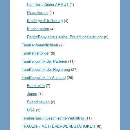
Familien-/Kinder-ARMUT
(1)
Finanzierung
(1)
Kindergeld/-freibetrag
(4)
Kinderkosten
(4)
Rente/Babyjahre ( siehe: Erziehungsleistung)
(2)
Familienfreundlichkeit
(2)
Familienleitbilder
(6)
Familienpolitik der Parteien
(11)
Familienpolitik der Regierung
(27)
Familienpolitik im Ausland
(26)
Frankreich
(7)
Japan
(1)
Skandinavien
(2)
USA
(1)
Feminismus / Geschlechterverhältnis
(11)
FRAUEN- / MÜTTERERWERBSTÄTIGKEIT
(6)