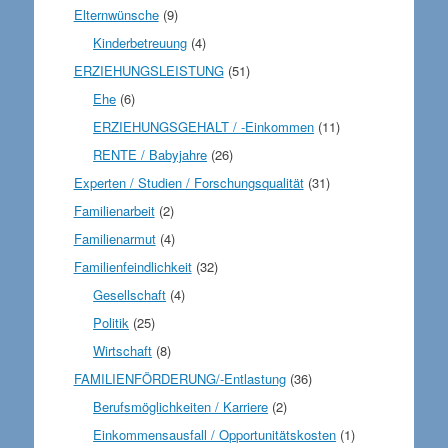
Elternwünsche
(9)
Kinderbetreuung
(4)
ERZIEHUNGSLEISTUNG
(51)
Ehe
(6)
ERZIEHUNGSGEHALT / -Einkommen
(11)
RENTE / Babyjahre
(26)
Experten / Studien / Forschungsqualität
(31)
Familienarbeit
(2)
Familienarmut
(4)
Familienfeindlichkeit
(32)
Gesellschaft
(4)
Politik
(25)
Wirtschaft
(8)
FAMILIENFÖRDERUNG/-Entlastung
(36)
Berufsmöglichkeiten / Karriere
(2)
Einkommensausfall / Opportunitätskosten
(1)