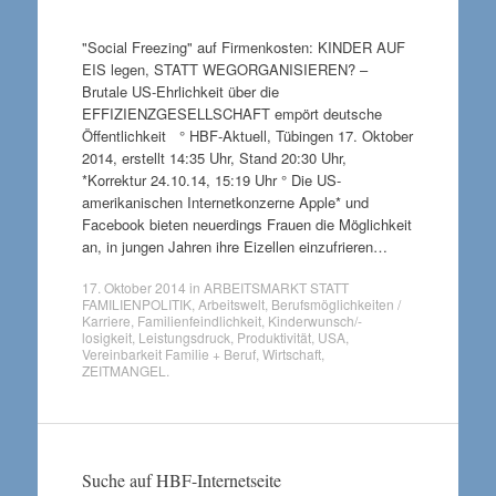
"Social Freezing" auf Firmenkosten: KINDER AUF
EIS legen, STATT WEGORGANISIEREN? –
Brutale US-Ehrlichkeit über die
EFFIZIENZGESELLSCHAFT empört deutsche
Öffentlichkeit ° HBF-Aktuell, Tübingen 17. Oktober
2014, erstellt 14:35 Uhr, Stand 20:30 Uhr,
*Korrektur 24.10.14, 15:19 Uhr ° Die US-
amerikanischen Internetkonzerne Apple* und
Facebook bieten neuerdings Frauen die Möglichkeit
an, in jungen Jahren ihre Eizellen einzufrieren…
17. Oktober 2014
in
ARBEITSMARKT STATT
FAMILIENPOLITIK
,
Arbeitswelt
,
Berufsmöglichkeiten /
Karriere
,
Familienfeindlichkeit
,
Kinderwunsch/-
losigkeit
,
Leistungsdruck
,
Produktivität
,
USA
,
Vereinbarkeit Familie + Beruf
,
Wirtschaft
,
ZEITMANGEL
.
Suche auf HBF-Internetseite