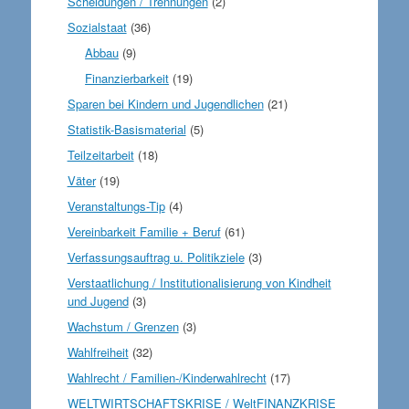
Scheidungen / Trennungen
(2)
Sozialstaat
(36)
Abbau
(9)
Finanzierbarkeit
(19)
Sparen bei Kindern und Jugendlichen
(21)
Statistik-Basismaterial
(5)
Teilzeitarbeit
(18)
Väter
(19)
Veranstaltungs-Tip
(4)
Vereinbarkeit Familie + Beruf
(61)
Verfassungsauftrag u. Politikziele
(3)
Verstaatlichung / Institutionalisierung von Kindheit
und Jugend
(3)
Wachstum / Grenzen
(3)
Wahlfreiheit
(32)
Wahlrecht / Familien-/Kinderwahlrecht
(17)
WELTWIRTSCHAFTSKRISE / WeltFINANZKRISE