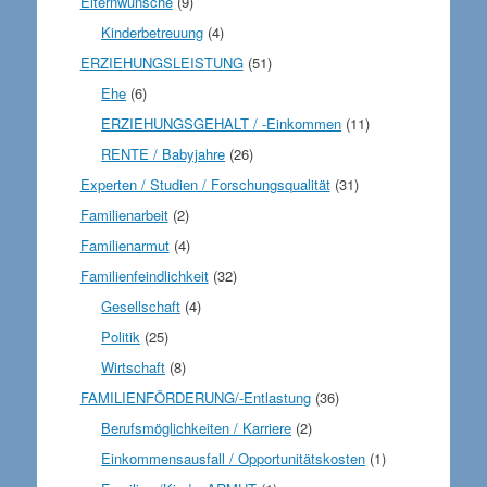
Elternwünsche
(9)
Kinderbetreuung
(4)
ERZIEHUNGSLEISTUNG
(51)
Ehe
(6)
ERZIEHUNGSGEHALT / -Einkommen
(11)
RENTE / Babyjahre
(26)
Experten / Studien / Forschungsqualität
(31)
Familienarbeit
(2)
Familienarmut
(4)
Familienfeindlichkeit
(32)
Gesellschaft
(4)
Politik
(25)
Wirtschaft
(8)
FAMILIENFÖRDERUNG/-Entlastung
(36)
Berufsmöglichkeiten / Karriere
(2)
Einkommensausfall / Opportunitätskosten
(1)