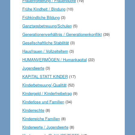
Frauenförderung / Frauenquote
(19)
Frühe Kindheit / Bindung
(10)
Frühkindliche Bildung
(3)
Ganztagsbetreuung/Schulen
(5)
Generationenverhältnis / Generationenkonflikt
(39)
Gesellschaftliche Stabilität
(3)
Hausfrauen / Vollzeiteltern
(3)
HUMANVERMÖGEN / Humankapital
(22)
Jugendwerte
(3)
KAPITAL STATT KINDER
(17)
Kinderbetreuung/-Qualität
(52)
Kindergeld / Kinderfreibetrag
(9)
Kinderlose und Familien
(34)
Kinderrechte
(8)
Kinderreiche Familien
(8)
Kinderwerte / Jugendwerte
(8)