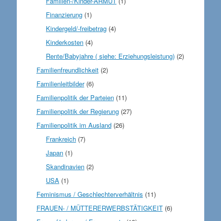
Familien-/Kinder-ARMUT
(1)
Finanzierung
(1)
Kindergeld/-freibetrag
(4)
Kinderkosten
(4)
Rente/Babyjahre ( siehe: Erziehungsleistung)
(2)
Familienfreundlichkeit
(2)
Familienleitbilder
(6)
Familienpolitik der Parteien
(11)
Familienpolitik der Regierung
(27)
Familienpolitik im Ausland
(26)
Frankreich
(7)
Japan
(1)
Skandinavien
(2)
USA
(1)
Feminismus / Geschlechterverhältnis
(11)
FRAUEN- / MÜTTERERWERBSTÄTIGKEIT
(6)