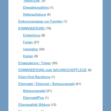
"Homo-Ehe"
(5)
Ehegattensplitting
(1)
Rollenaufteilung
(5)
Einkommenslage von Familien
(1)
EINWANDERUNG
(79)
Entwicklung
(8)
Folgen
(27)
Integration
(24)
Kosten
(9)
Einwanderung / Folgen
(20)
EINWANDERUNG statt NACHWUCHSPFLEGE
(6)
Eltern-Kind Beziehung
(1)
Elterngeld / Elternzeit / Betreuungsgeld
(61)
Betreuungsgeld
(21)
ElterngeldPlus
(1)
Elternqualität/-Bildung
(12)