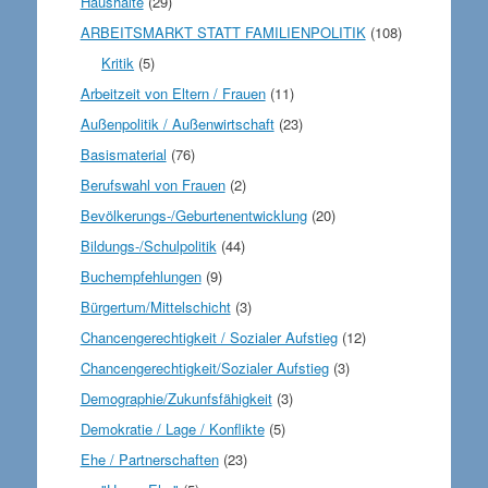
Haushalte
(29)
ARBEITSMARKT STATT FAMILIENPOLITIK
(108)
Kritik
(5)
Arbeitzeit von Eltern / Frauen
(11)
Außenpolitik / Außenwirtschaft
(23)
Basismaterial
(76)
Berufswahl von Frauen
(2)
Bevölkerungs-/Geburtenentwicklung
(20)
Bildungs-/Schulpolitik
(44)
Buchempfehlungen
(9)
Bürgertum/Mittelschicht
(3)
Chancengerechtigkeit / Sozialer Aufstieg
(12)
Chancengerechtigkeit/Sozialer Aufstieg
(3)
Demographie/Zukunfsfähigkeit
(3)
Demokratie / Lage / Konflikte
(5)
Ehe / Partnerschaften
(23)