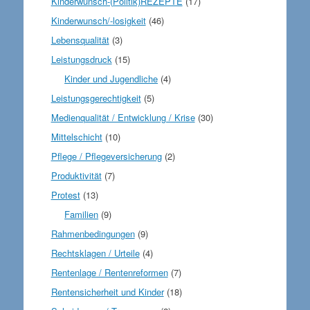
Kinderwunsch-(Politik)REZEPTE
(17)
Kinderwunsch/-losigkeit
(46)
Lebensqualität
(3)
Leistungsdruck
(15)
Kinder und Jugendliche
(4)
Leistungsgerechtigkeit
(5)
Medienqualität / Entwicklung / Krise
(30)
Mittelschicht
(10)
Pflege / Pflegeversicherung
(2)
Produktivität
(7)
Protest
(13)
Familien
(9)
Rahmenbedingungen
(9)
Rechtsklagen / Urteile
(4)
Rentenlage / Rentenreformen
(7)
Rentensicherheit und Kinder
(18)