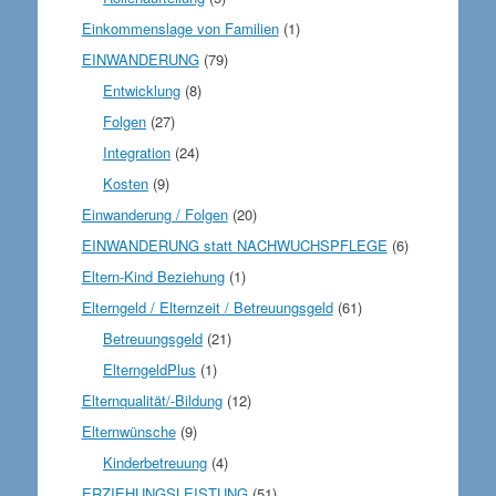
Einkommenslage von Familien
(1)
EINWANDERUNG
(79)
Entwicklung
(8)
Folgen
(27)
Integration
(24)
Kosten
(9)
Einwanderung / Folgen
(20)
EINWANDERUNG statt NACHWUCHSPFLEGE
(6)
Eltern-Kind Beziehung
(1)
Elterngeld / Elternzeit / Betreuungsgeld
(61)
Betreuungsgeld
(21)
ElterngeldPlus
(1)
Elternqualität/-Bildung
(12)
Elternwünsche
(9)
Kinderbetreuung
(4)
ERZIEHUNGSLEISTUNG
(51)