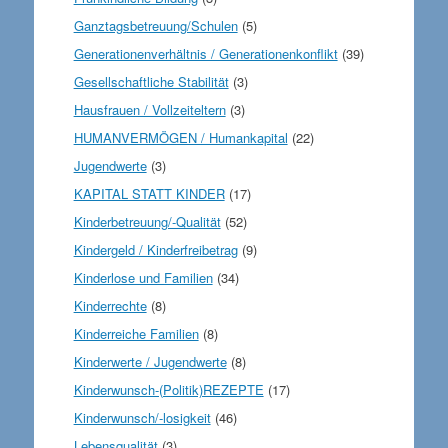
Ganztagsbetreuung/Schulen
(5)
Generationenverhältnis / Generationenkonflikt
(39)
Gesellschaftliche Stabilität
(3)
Hausfrauen / Vollzeiteltern
(3)
HUMANVERMÖGEN / Humankapital
(22)
Jugendwerte
(3)
KAPITAL STATT KINDER
(17)
Kinderbetreuung/-Qualität
(52)
Kindergeld / Kinderfreibetrag
(9)
Kinderlose und Familien
(34)
Kinderrechte
(8)
Kinderreiche Familien
(8)
Kinderwerte / Jugendwerte
(8)
Kinderwunsch-(Politik)REZEPTE
(17)
Kinderwunsch/-losigkeit
(46)
Lebensqualität
(3)