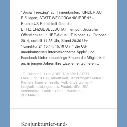
"Social Freezing" auf Firmenkosten: KINDER AUF
EIS legen, STATT WEGORGANISIEREN? –
Brutale US-Ehrlichkeit über die
EFFIZIENZGESELLSCHAFT empört deutsche
Öffentlichkeit ° HBF-Aktuell, Tübingen 17. Oktober
2014, erstellt 14:35 Uhr, Stand 20:30 Uhr,
*Korrektur 24.10.14, 15:19 Uhr ° Die US-
amerikanischen Internetkonzerne Apple* und
Facebook bieten neuerdings Frauen die Möglichkeit
an, in jungen Jahren ihre Eizellen einzufrieren…
17. Oktober 2014
in
ARBEITSMARKT STATT
FAMILIENPOLITIK
,
Arbeitswelt
,
Berufsmöglichkeiten /
Karriere
,
Familienfeindlichkeit
,
Kinderwunsch/-
losigkeit
,
Leistungsdruck
,
Produktivität
,
USA
,
Vereinbarkeit Familie + Beruf
,
Wirtschaft
,
ZEITMANGEL
.
Konjunkturtief-und-