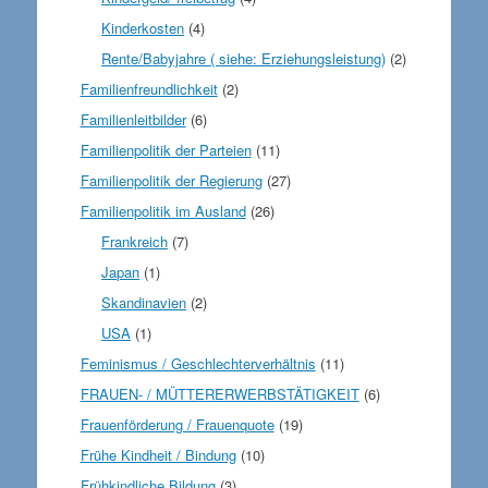
Kinderkosten
(4)
Rente/Babyjahre ( siehe: Erziehungsleistung)
(2)
Familienfreundlichkeit
(2)
Familienleitbilder
(6)
Familienpolitik der Parteien
(11)
Familienpolitik der Regierung
(27)
Familienpolitik im Ausland
(26)
Frankreich
(7)
Japan
(1)
Skandinavien
(2)
USA
(1)
Feminismus / Geschlechterverhältnis
(11)
FRAUEN- / MÜTTERERWERBSTÄTIGKEIT
(6)
Frauenförderung / Frauenquote
(19)
Frühe Kindheit / Bindung
(10)
Frühkindliche Bildung
(3)