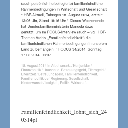
(auch persönlich herbeiregierte) familienfeindliche
Rahmenbedingungen in Wirtschaft und Gesellschaft
° HBF-Aktuell, Tübingen 18. August 2014, erstellt
13:06 Uhr, Stand 18:16 Uhr ° Dieses Wochenende
hat Bundesfamilienministerin Manuela dazu
genutzt, um im FOCUS-Interview (auch – vgl. HBF-
Themen-Archiv „Familienfeindlichkeit“) die
familienfeindlichen Rahmenbedingungen in unserem
Land zu bemängeln: ° FOCUS 34/2014, Sonntag,
17.08.2014, 08:07…
18. August 2014
in
Arbeitsmarkt / Konjunktur /
Finanzpolitik / Haushalte
,
Betreuungsgeld
,
Elterngeld /
Elternzeit / Betreuungsgeld
,
Familienfeindlichkeit
,
Familienpolitik der Regierung
,
Gesellschaft
,
Kinderwunsch/-losigkeit
,
Politik
,
Wirtschaft
.
Familienfeindlichkeit_lohnt_sich_24
0314pl