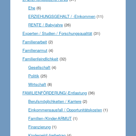
Ehe
(6)
ERZIEHUNGSGEHALT / -Einkommen
(11)
RENTE / Babyjahre
(26)
Experten / Studien / Forschungsqualität
(31)
Familienarbeit
(2)
Familienarmut
(4)
Familienfeindlichkeit
(32)
Gesellschaft
(4)
Politik
(25)
Wirtschaft
(8)
FAMILIENFÖRDERUNG/-Entlastung
(36)
Berufsmöglichkeiten / Karriere
(2)
Einkommensausfall / Opportunitätskosten
(1)
Familien-/Kinder-ARMUT
(1)
Finanzierung
(1)
Kindergeld/-freibetrag
(4)