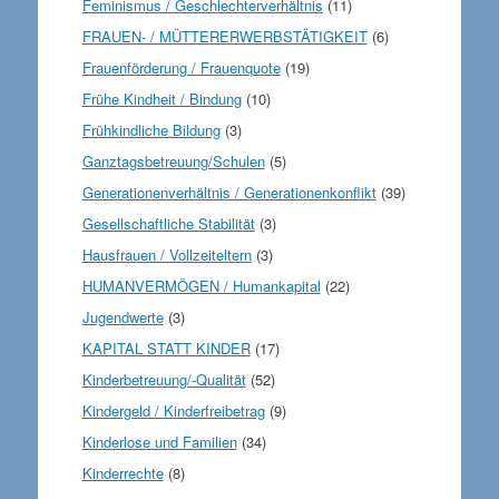
Feminismus / Geschlechterverhältnis
(11)
FRAUEN- / MÜTTERERWERBSTÄTIGKEIT
(6)
Frauenförderung / Frauenquote
(19)
Frühe Kindheit / Bindung
(10)
Frühkindliche Bildung
(3)
Ganztagsbetreuung/Schulen
(5)
Generationenverhältnis / Generationenkonflikt
(39)
Gesellschaftliche Stabilität
(3)
Hausfrauen / Vollzeiteltern
(3)
HUMANVERMÖGEN / Humankapital
(22)
Jugendwerte
(3)
KAPITAL STATT KINDER
(17)
Kinderbetreuung/-Qualität
(52)
Kindergeld / Kinderfreibetrag
(9)
Kinderlose und Familien
(34)
Kinderrechte
(8)