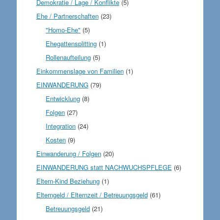
Demokratie / Lage / Konflikte
(5)
Ehe / Partnerschaften
(23)
"Homo-Ehe"
(5)
Ehegattensplitting
(1)
Rollenaufteilung
(5)
Einkommenslage von Familien
(1)
EINWANDERUNG
(79)
Entwicklung
(8)
Folgen
(27)
Integration
(24)
Kosten
(9)
Einwanderung / Folgen
(20)
EINWANDERUNG statt NACHWUCHSPFLEGE
(6)
Eltern-Kind Beziehung
(1)
Elterngeld / Elternzeit / Betreuungsgeld
(61)
Betreuungsgeld
(21)