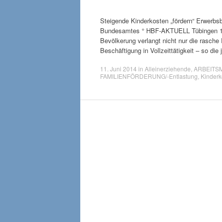
Steigende Kinderkosten „fördern“ Erwerbsb
Bundesamtes ° HBF-AKTUELL Tübingen 11. J
Bevölkerung verlangt nicht nur die rasche
Beschäftigung in Vollzeittätigkeit – so di
11. Juni 2014
in
Alleinerziehende
,
ARBEITSM
FAMILIENFÖRDERUNG/-Entlastung
,
Kinderk