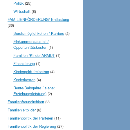
Politik
(25)
Wirtschaft
(8)
FAMILIENFÖRDERUNG/-Entlastung
(36)
Berufsmöglichkeiten / Karriere
(2)
Einkommensausfall /
Opportunitätskosten
(1)
Familien-/Kinder-ARMUT
(1)
Finanzierung
(1)
Kindergeld/-freibetrag
(4)
Kinderkosten
(4)
Rente/Babyjahre ( siehe:
Erziehungsleistung)
(2)
Familienfreundlichkeit
(2)
Familienleitbilder
(6)
Familienpolitik der Parteien
(11)
Familienpolitik der Regierung
(27)