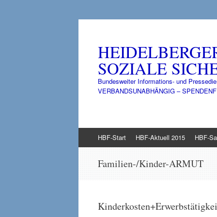
HEIDELBERGE
SOZIALE SICHE
Bundesweiter Informations- und Pressedie
VERBANDSUNABHÄNGIG – SPENDENFINANZ
Zum
HBF-Start
HBF-Aktuell 2015
HBF-Sa
Inhalt
springen
Familien-/Kinder-ARMUT
Kinderkosten+Erwerbstätigke