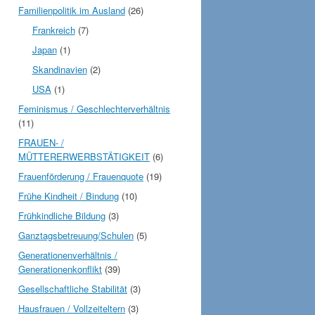
Familienpolitik im Ausland
(26)
Frankreich
(7)
Japan
(1)
Skandinavien
(2)
USA
(1)
Feminismus / Geschlechterverhältnis
(11)
FRAUEN- /
MÜTTERERWERBSTÄTIGKEIT
(6)
Frauenförderung / Frauenquote
(19)
Frühe Kindheit / Bindung
(10)
Frühkindliche Bildung
(3)
Ganztagsbetreuung/Schulen
(5)
Generationenverhältnis /
Generationenkonflikt
(39)
Gesellschaftliche Stabilität
(3)
Hausfrauen / Vollzeiteltern
(3)