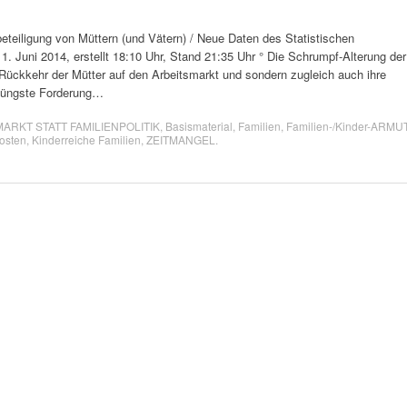
eteiligung von Müttern (und Vätern) / Neue Daten des Statistischen
uni 2014, erstellt 18:10 Uhr, Stand 21:35 Uhr ° Die Schrumpf-Alterung der
 Rückkehr der Mütter auf den Arbeitsmarkt und sondern zugleich auch ihre
e jüngste Forderung…
ARKT STATT FAMILIENPOLITIK
,
Basismaterial
,
Familien
,
Familien-/Kinder-ARMU
osten
,
Kinderreiche Familien
,
ZEITMANGEL
.