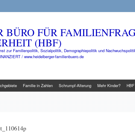
R BÜRO FÜR FAMILIENFRA
RHEIT (HBF)
nst zur Familienpolitik, Sozialpolitik, Demographiepolitik und Nachwuchspo
IERT / www.heidelberger-familienbuero.de
chgebiete
Familie in Zahlen
Schrumpf-Alterung
Mehr Kinder?
HBF 
it_110614p