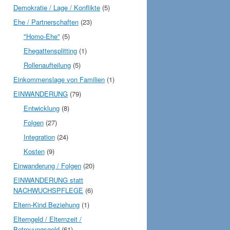
Demokratie / Lage / Konflikte
(5)
Ehe / Partnerschaften
(23)
"Homo-Ehe"
(5)
Ehegattensplitting
(1)
Rollenaufteilung
(5)
Einkommenslage von Familien
(1)
EINWANDERUNG
(79)
Entwicklung
(8)
Folgen
(27)
Integration
(24)
Kosten
(9)
Einwanderung / Folgen
(20)
EINWANDERUNG statt
NACHWUCHSPFLEGE
(6)
Eltern-Kind Beziehung
(1)
Elterngeld / Elternzeit /
Betreuungsgeld
(61)