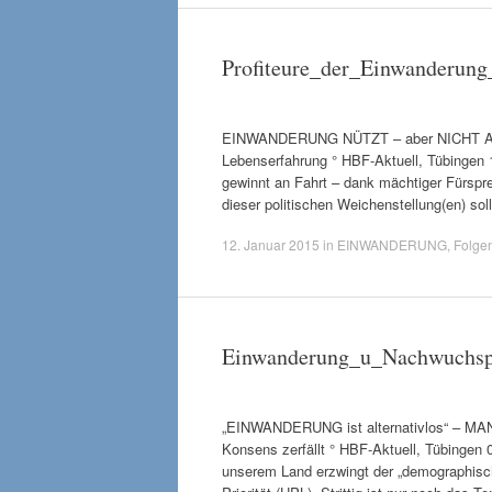
Profiteure_der_Einwanderun
EINWANDERUNG NÜTZT – aber NICHT ALLEN
Lebenserfahrung ° HBF-Aktuell, Tübingen 
gewinnt an Fahrt – dank mächtiger Fürspr
dieser politischen Weichenstellung(en) so
12. Januar 2015
in
EINWANDERUNG
,
Folge
Einwanderung_u_Nachwuchsp
„EINWANDERUNG ist alternativlos“ – M
Konsens zerfällt ° HBF-Aktuell, Tübingen 0
unserem Land erzwingt der „demographisch