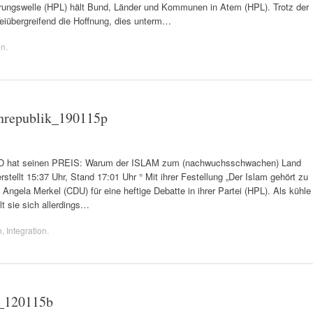
derungswelle (HPL) hält Bund, Länder und Kommunen in Atem (HPL). Trotz der
eiübergreifend die Hoffnung, dies unterm…
en
.
nrepublik_190115p
at seinen PREIS: Warum der ISLAM zum (nachwuchsschwachen) Land
rstellt 15:37 Uhr, Stand 17:01 Uhr ° Mit ihrer Festellung „Der Islam gehört zu
ngela Merkel (CDU) für eine heftige Debatte in ihrer Partei (HPL). Als kühle
lt sie sich allerdings…
n
,
Integration
.
g_120115b