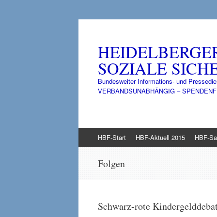
HEIDELBERGE
SOZIALE SICHE
Bundesweiter Informations- und Pressedie
VERBANDSUNABHÄNGIG – SPENDENFINANZ
Zum
HBF-Start
HBF-Aktuell 2015
HBF-Sa
Inhalt
springen
Folgen
Schwarz-rote Kindergelddeba