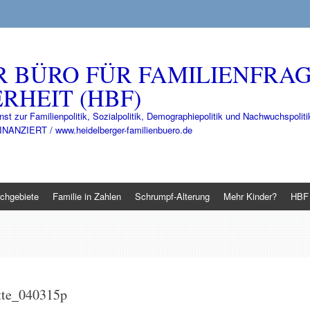
R BÜRO FÜR FAMILIENFRA
RHEIT (HBF)
nst zur Familienpolitik, Sozialpolitik, Demographiepolitik und Nachwuchspo
IERT / www.heidelberger-familienbuero.de
chgebiete
Familie in Zahlen
Schrumpf-Alterung
Mehr Kinder?
HBF 
tte_040315p