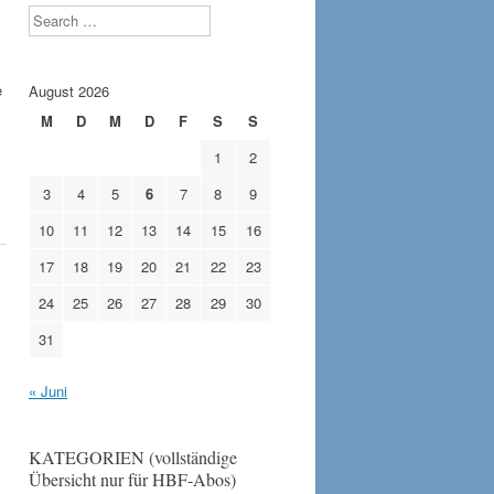
Search
e
August 2026
M
D
M
D
F
S
S
1
2
3
4
5
6
7
8
9
10
11
12
13
14
15
16
17
18
19
20
21
22
23
24
25
26
27
28
29
30
31
« Juni
KATEGORIEN (vollständige
Übersicht nur für HBF-Abos)