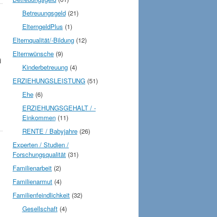
Betreuungsgeld
(21)
ElterngeldPlus
(1)
Elternqualität/-Bildung
(12)
Elternwünsche
(9)
d
Kinderbetreuung
(4)
ERZIEHUNGSLEISTUNG
(51)
Ehe
(6)
ERZIEHUNGSGEHALT / -
Einkommen
(11)
RENTE / Babyjahre
(26)
Experten / Studien /
Forschungsqualität
(31)
Familienarbeit
(2)
Familienarmut
(4)
Familienfeindlichkeit
(32)
Gesellschaft
(4)