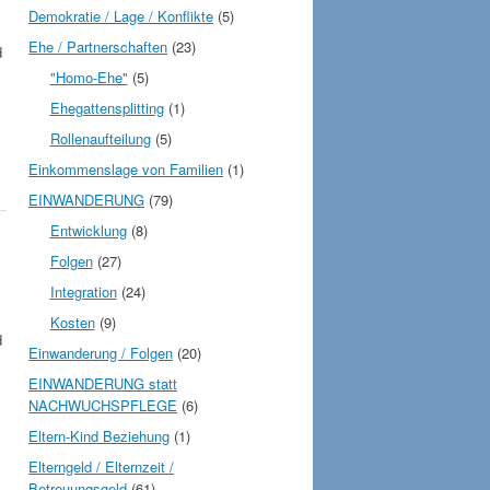
Demokratie / Lage / Konflikte
(5)
Ehe / Partnerschaften
(23)
d
"Homo-Ehe"
(5)
Ehegattensplitting
(1)
Rollenaufteilung
(5)
Einkommenslage von Familien
(1)
EINWANDERUNG
(79)
Entwicklung
(8)
Folgen
(27)
Integration
(24)
Kosten
(9)
d
Einwanderung / Folgen
(20)
EINWANDERUNG statt
NACHWUCHSPFLEGE
(6)
Eltern-Kind Beziehung
(1)
Elterngeld / Elternzeit /
Betreuungsgeld
(61)