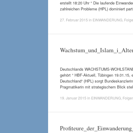
erstellt 18:20 Uhr ° Die laufende Einwan
zahlreichen Probleme (HPL) dominiert part
27. Februar 2015
in
EINWANDERUNG
,
Folg
Wachstum_und_Islam_i_Alte
Deutschlands WACHSTUMS-WOHLSTAND h
gehört ° HBF-Aktuell, Tübingen 19.01.15, e
Deutschland“ (HPL) sorgt Bundeskanzlerin A
Pragmatikerin mit strategischem Blick stel
19. Januar 2015
in
EINWANDERUNG
,
Folge
Profiteure_der_Einwanderun