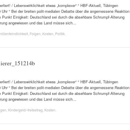
ert! / Lebenswirklichkeit etwas „komplexer“ ° HBF-Aktuell, Tübingen
00 Uhr ° Bei der breiten polit-medialen Debatte über die angemessene Reaktion
m Punkt Einigkeit: Deutschland sei durch die absehbare Schrumpf-Alterung
derung angewiesen und das Land müsse sich…
ilienfeindlichkeit
,
Folgen
,
Kosten
,
Politik
.
ierer_151214b
ert! / Lebenswirklichkeit etwas „komplexer“ ° HBF-Aktuell, Tübingen
40 Uhr ° Bei der breiten polit-medialen Debatte über die angemessene Reaktion
m Punkt Einigkeit: Deutschland sei durch die absehbare Schrumpf-Alterung
derung angewiesen und das Land müsse sich…
lgen
,
Kindergeld/-freibetrag
,
Kosten
.