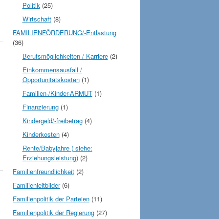
Politik
(25)
Wirtschaft
(8)
FAMILIENFÖRDERUNG/-Entlastung
(36)
Berufsmöglichkeiten / Karriere
(2)
Einkommensausfall /
Opportunitätskosten
(1)
Familien-/Kinder-ARMUT
(1)
Finanzierung
(1)
Kindergeld/-freibetrag
(4)
Kinderkosten
(4)
Rente/Babyjahre ( siehe:
Erziehungsleistung)
(2)
Familienfreundlichkeit
(2)
Familienleitbilder
(6)
Familienpolitik der Parteien
(11)
Familienpolitik der Regierung
(27)