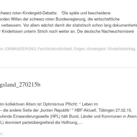
chwarz-roten Kindergeld-Debatte: “Die späte und bescheidene
nden Willen der schwarz-roten Bundesregierung, die wirtschaftliche
u verbessern. Vor allem wächst damit der statistisch schon lang dokumentiert
 Kinderlosen unterm Strich noch weiter an. Die deutsche Nachwuchsmisere
on
,
EINWANDERUNG
,
Familienfeindlichkeit
,
Folgen
,
Kindergeld / Kinderfreibetrag
,
gsland_270215b
lektiven Altern ist Optimismus Pflicht: ° Leben im
ndere Seite der „bunten Republik“ ° HBF-Aktuell, Tübingen 27.02.15,
e laufende Einwanderungswelle (HPL) hält Bund, Länder und Kommunen in Atem
L) dominiert parteiübergreifend die Hoffnung,…
en
.