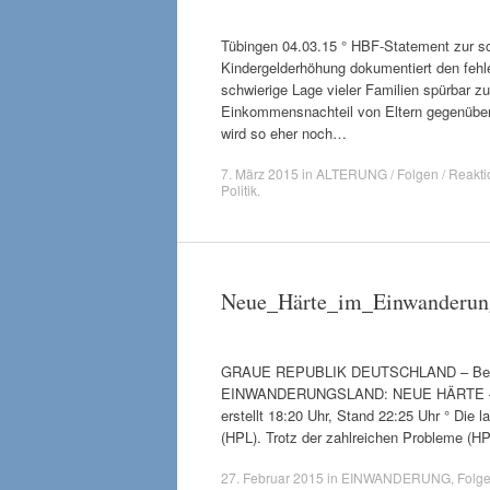
Tübingen 04.03.15 ° HBF-Statement zur s
Kindergelderhöhung dokumentiert den fehle
schwierige Lage vieler Familien spürbar z
Einkommensnachteil von Eltern gegenüber
wird so eher noch…
7. März 2015
in
ALTERUNG / Folgen / Reakti
Politik
.
Neue_Härte_im_Einwanderun
GRAUE REPUBLIK DEUTSCHLAND – Beim kol
EINWANDERUNGSLAND: NEUE HÄRTE – die a
erstellt 18:20 Uhr, Stand 22:25 Uhr ° Di
(HPL). Trotz der zahlreichen Probleme (HP
27. Februar 2015
in
EINWANDERUNG
,
Folg