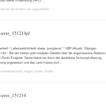
 Tempo dieser Entwicklung (HPL).…
,
Sparen bei Kindern und Jugendlichen
.
ierer_151214pl
ert! / Lebenswirklichkeit etwas „komplexer“ ° HBF-Aktuell, Tübingen
00 Uhr ° Bei der breiten polit-medialen Debatte über die angemessene Reaktion
m Punkt Einigkeit: Deutschland sei durch die absehbare Schrumpf-Alterung
derung angewiesen und das Land müsse sich…
ilienfeindlichkeit
,
Folgen
,
Kosten
,
Politik
.
ierer_151214