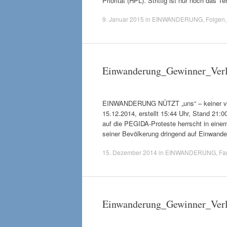
Priorität (HPL). Strittig ist nur noch das
9. Januar 2015
in
EINWANDERUNG
,
Folgen
Einwanderung_Gewinner_Verl
EINWANDERUNG NÜTZT „uns“ – keiner verli
15.12.2014, erstellt 15:44 Uhr, Stand 21:
auf die PEGIDA-Proteste herrscht in eine
seiner Bevölkerung dringend auf Einwan
15. Dezember 2014
in
EINWANDERUNG
,
Fam
Einwanderung_Gewinner_Verl