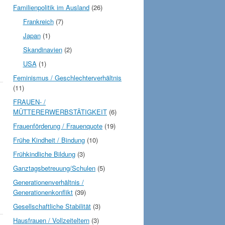
Familienpolitik im Ausland
(26)
Frankreich
(7)
Japan
(1)
Skandinavien
(2)
USA
(1)
Feminismus / Geschlechterverhältnis
(11)
FRAUEN- /
MÜTTERERWERBSTÄTIGKEIT
(6)
Frauenförderung / Frauenquote
(19)
Frühe Kindheit / Bindung
(10)
Frühkindliche Bildung
(3)
Ganztagsbetreuung/Schulen
(5)
Generationenverhältnis /
Generationenkonflikt
(39)
Gesellschaftliche Stabilität
(3)
Hausfrauen / Vollzeiteltern
(3)