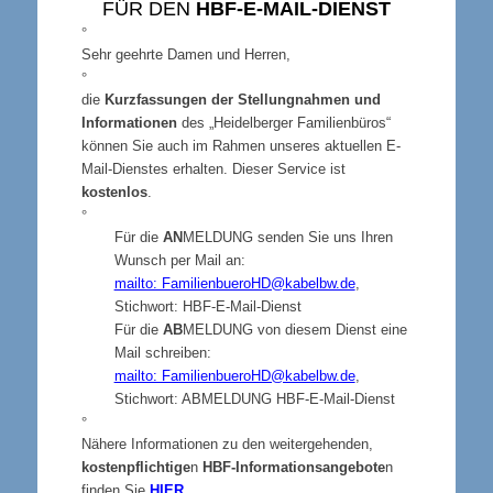
FÜR DEN
HBF-E-MAIL-DIENST
°
Sehr geehrte Damen und Herren,
°
die
Kurzfassungen der Stellungnahmen und
Informationen
des „Heidelberger Familienbüros“
können Sie auch im Rahmen unseres aktuellen E-
Mail-Dienstes erhalten. Dieser Service ist
kostenlos
.
°
Für die
AN
MELDUNG senden Sie uns Ihren
Wunsch per Mail an:
mailto: FamilienbueroHD@kabelbw.de
,
Stichwort: HBF-E-Mail-Dienst
Für die
AB
MELDUNG
von diesem Dienst eine
Mail schreiben:
mailto: FamilienbueroHD@kabelbw.de
,
Stichwort: ABMELDUNG HBF-E-Mail-Dienst
°
Nähere Informationen zu den weitergehenden,
kostenpflichtige
n
HBF-Informationsangebote
n
finden Sie
HIER.