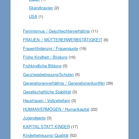
Skandinavien
(2)
USA
(1)
Feminismus / Geschlechterverhältnis
(11)
FRAUEN- / MÜTTERERWERBSTÄTIGKEIT
(6)
Frauenförderung / Frauenquote
(19)
Frühe Kindheit / Bindung
(10)
Frühkindliche Bildung
(3)
Ganztagsbetreuung/Schulen
(5)
Generationenverhältnis / Generationenkonflikt
(39)
Gesellschaftliche Stabilität
(3)
Hausfrauen / Vollzeiteltern
(3)
HUMANVERMÖGEN / Humankapital
(22)
Jugendwerte
(3)
KAPITAL STATT KINDER
(17)
Kinderbetreuung/-Qualität
(52)