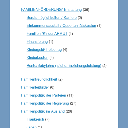
FAMILIENFÖRDERUNG/-Entlastung
(36)
Berufsmöglichkeiten / Karriere
(2)
Einkommensausfall / Opportunitätskosten
(1)
Familien-/Kinder-ARMUT
(1)
Finanzierung
(1)
Kindergeld/-freibetrag
(4)
Kinderkosten
(4)
Rente/Babyjahre ( siehe: Erziehungsleistung)
(2)
Familienfreundlichkeit
(2)
Familienleitbilder
(6)
Familienpolitik der Parteien
(11)
Familienpolitik der Regierung
(27)
Familienpolitik im Ausland
(26)
Frankreich
(7)
Japan
(1)