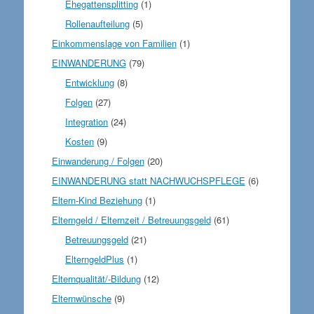
Ehegattensplitting
(1)
Rollenaufteilung
(5)
Einkommenslage von Familien
(1)
EINWANDERUNG
(79)
Entwicklung
(8)
Folgen
(27)
Integration
(24)
Kosten
(9)
Einwanderung / Folgen
(20)
EINWANDERUNG statt NACHWUCHSPFLEGE
(6)
Eltern-Kind Beziehung
(1)
Elterngeld / Elternzeit / Betreuungsgeld
(61)
Betreuungsgeld
(21)
ElterngeldPlus
(1)
Elternqualität/-Bildung
(12)
Elternwünsche
(9)