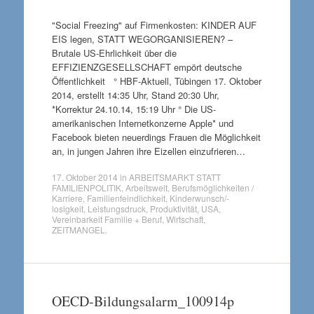
"Social Freezing" auf Firmenkosten: KINDER AUF
EIS legen, STATT WEGORGANISIEREN? –
Brutale US-Ehrlichkeit über die
EFFIZIENZGESELLSCHAFT empört deutsche
Öffentlichkeit ° HBF-Aktuell, Tübingen 17. Oktober
2014, erstellt 14:35 Uhr, Stand 20:30 Uhr,
*Korrektur 24.10.14, 15:19 Uhr ° Die US-
amerikanischen Internetkonzerne Apple* und
Facebook bieten neuerdings Frauen die Möglichkeit
an, in jungen Jahren ihre Eizellen einzufrieren…
17. Oktober 2014
in
ARBEITSMARKT STATT
FAMILIENPOLITIK
,
Arbeitswelt
,
Berufsmöglichkeiten /
Karriere
,
Familienfeindlichkeit
,
Kinderwunsch/-
losigkeit
,
Leistungsdruck
,
Produktivität
,
USA
,
Vereinbarkeit Familie + Beruf
,
Wirtschaft
,
ZEITMANGEL
.
OECD-Bildungsalarm_100914p