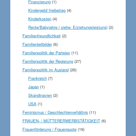
Finanzierung
(1)
Kindergeld/-freibetrag
(4)
Kinderkosten
(4)
Rente/Babyjahre ( siehe: Erziehungsleistung)
(2)
Familienfreundlichkeit
(2)
Familienleitbilder
(6)
Familienpolitik der Parteien
(11)
Familienpolitik der Regierung
(27)
Familienpolitik im Ausland
(26)
Frankreich
(7)
Japan
(1)
Skandinavien
(2)
USA
(1)
Feminismus / Geschlechterverhältnis
(11)
FRAUEN- / MÜTTERERWERBSTÄTIGKEIT
(6)
Frauenförderung / Frauenquote
(19)