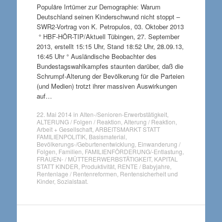
Populäre Irrtümer zur Demographie: Warum
Deutschland seinen Kinderschwund nicht stoppt –
SWR2-Vortrag von K. Petropulos, 03. Oktober 2013
° HBF-HÖR-TIP/Aktuell Tübingen, 27. September
2013, erstellt 15:15 Uhr, Stand 18:52 Uhr, 28.09.13,
16:45 Uhr ° Ausländische Beobachter des
Bundestagswahlkampfes staunten darüber, daß die
Schrumpf-Alterung der Bevölkerung für die Parteien
(und Medien) trotzt ihrer massiven Auswirkungen
auf…
22. Mai 2014
in
Alten-/Senioren-Erwerbstätigkeit
,
ALTERUNG / Folgen / Reaktion
,
Alterung / Reaktion
,
Arbeit + Gesellschaft
,
ARBEITSMARKT STATT
FAMILIENPOLITIK
,
Basismaterial
,
Bevölkerungs-/Geburtenentwicklung
,
Einwanderung /
Folgen
,
Familien
,
FAMILIENFÖRDERUNG/-Entlastung
,
FRAUEN- / MÜTTERERWERBSTÄTIGKEIT
,
KAPITAL
STATT KINDER
,
Produktivität
,
RENTE / Babyjahre
,
Rentenlage / Rentenreformen
,
Rentensicherheit und
Kinder
,
Sozialstaat
.