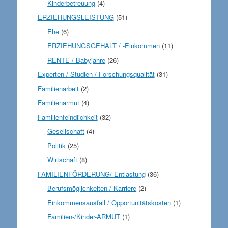
Kinderbetreuung
(4)
ERZIEHUNGSLEISTUNG
(51)
Ehe
(6)
ERZIEHUNGSGEHALT / -Einkommen
(11)
RENTE / Babyjahre
(26)
Experten / Studien / Forschungsqualität
(31)
Familienarbeit
(2)
Familienarmut
(4)
Familienfeindlichkeit
(32)
Gesellschaft
(4)
Politik
(25)
Wirtschaft
(8)
FAMILIENFÖRDERUNG/-Entlastung
(36)
Berufsmöglichkeiten / Karriere
(2)
Einkommensausfall / Opportunitätskosten
(1)
Familien-/Kinder-ARMUT
(1)