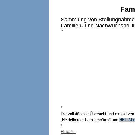
Fami
Sammlung von Stellungnahmen,
Familien- und Nachwuchspoliti
°
°
Die vollständige Übersicht und die aktiv
„Heidelberger Familienbüros“ und
HBF-Abo
°
Hinweis: