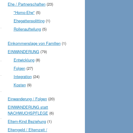
Ehe / Partnerschaften
(23)
"Homo-Ehe"
(5)
Ehegattensplitting
(1)
Rollenaufteilung
(5)
Einkommenslage von Familien
(1)
EINWANDERUNG
(79)
Entwicklung
(8)
Folgen
(27)
Integration
(24)
Kosten
(9)
Einwanderung / Folgen
(20)
EINWANDERUNG statt
NACHWUCHSPFLEGE
(6)
Eltern-Kind Beziehung
(1)
Elterngeld / Elternzeit /