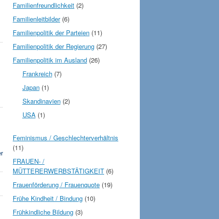
Familienfreundlichkeit
(2)
Familienleitbilder
(6)
Familienpolitik der Parteien
(11)
Familienpolitik der Regierung
(27)
Familienpolitik im Ausland
(26)
Frankreich
(7)
Japan
(1)
Skandinavien
(2)
USA
(1)
Feminismus / Geschlechterverhältnis
(11)
r
FRAUEN- /
MÜTTERERWERBSTÄTIGKEIT
(6)
Frauenförderung / Frauenquote
(19)
Frühe Kindheit / Bindung
(10)
Frühkindliche Bildung
(3)