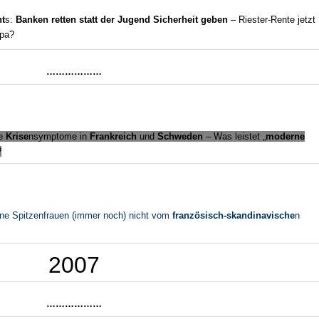
nt
s:
Banken retten statt der Jugend Sicherheit geben
– Riester-Rente jetzt
opa?
………………
re
Krise
nsymptome in
Frankreich
und
Schweden
– Was leistet „
moderne
?
ne Spitzenfrauen (immer noch) nicht vom
französisch-skandinavische
n
2007
………………