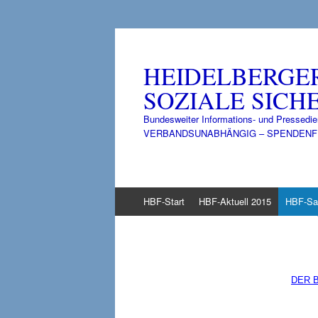
HEIDELBERGE
SOZIALE SICHE
Bundesweiter Informations- und Pressedie
VERBANDSUNABHÄNGIG – SPENDENFINANZ
Zum
HBF-Start
HBF-Aktuell 2015
HBF-Sa
Inhalt
springen
DER B