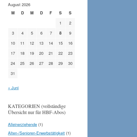
August 2026
M
D
M
D
F
S
S
1
2
3
4
5
6
7
8
9
10
11
12
13
14
15
16
17
18
19
20
21
22
23
24
25
26
27
28
29
30
31
« Juni
KATEGORIEN (vollständige
Übersicht nur für HBF-Abos)
Alleinerziehende
(1)
Alten-/Senioren-Erwerbstätigkeit
(1)