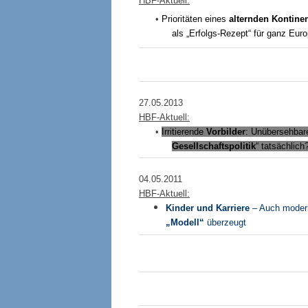
HBF-Aktuell:
•
Prioritäten eines
alternden Kontine
als „Erfolgs-Rezept“ für ganz Eur
27.05.2013
HBF-Aktuell:
•
Irritierende
Vorbilder
: Unübersehba
Gesellschaftspolitik
“ tatsächlich
04.05.2011
HBF-Aktuell:
Kinder und Karriere
– Auch moder
„Modell“
überzeugt