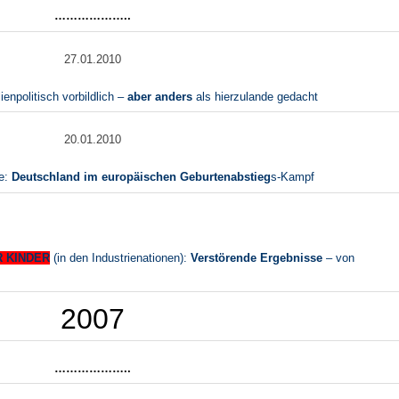
………………..
27.01.2010
ienpolitisch vorbildlich –
aber anders
als hierzulande gedacht
20.01.2010
ve:
Deutschland im europäischen
Geburtenabstieg
s-Kampf
R KINDER
(in den Industrienationen):
Verstörende Ergebnisse
– von
2007
………………..