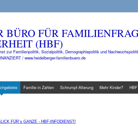
R BÜRO FÜR FAMILIENFRA
RHEIT (HBF)
nst zur Familienpolitik, Sozialpolitik, Demographiepolitik und Nachwuchspo
IERT / www.heidelberger-familienbuero.de
chgebiete
Familie in Zahlen
Schrumpf-Alterung
Mehr Kinder?
HBF 
LICK FÜR`s GANZE - HBF-INFODIENST!