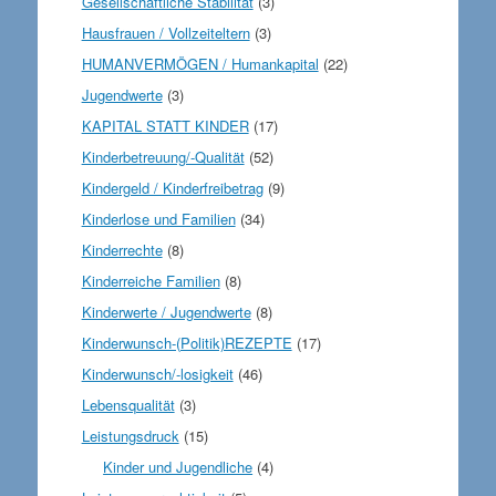
Gesellschaftliche Stabilität
(3)
Hausfrauen / Vollzeiteltern
(3)
HUMANVERMÖGEN / Humankapital
(22)
Jugendwerte
(3)
KAPITAL STATT KINDER
(17)
Kinderbetreuung/-Qualität
(52)
Kindergeld / Kinderfreibetrag
(9)
Kinderlose und Familien
(34)
Kinderrechte
(8)
Kinderreiche Familien
(8)
Kinderwerte / Jugendwerte
(8)
Kinderwunsch-(Politik)REZEPTE
(17)
Kinderwunsch/-losigkeit
(46)
Lebensqualität
(3)
Leistungsdruck
(15)
Kinder und Jugendliche
(4)