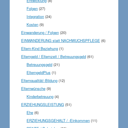
Entwicklung
(8)
Folgen
(27)
Integration
(24)
Kosten
(9)
Einwanderung / Folgen
(20)
EINWANDERUNG statt NACHWUCHSPFLEGE
(6)
Eltern-Kind Beziehung
(1)
Elterngeld / Elternzeit / Betreuungsgeld
(61)
Betreuungsgeld
(21)
ElterngeldPlus
(1)
Elternqualität/-Bildung
(12)
Elternwünsche
(9)
Kinderbetreuung
(4)
ERZIEHUNGSLEISTUNG
(51)
Ehe
(6)
ERZIEHUNGSGEHALT / -Einkommen
(11)