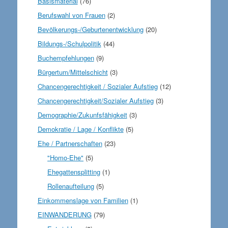
Basismaterial
(76)
Berufswahl von Frauen
(2)
Bevölkerungs-/Geburtenentwicklung
(20)
Bildungs-/Schulpolitik
(44)
Buchempfehlungen
(9)
Bürgertum/Mittelschicht
(3)
Chancengerechtigkeit / Sozialer Aufstieg
(12)
Chancengerechtigkeit/Sozialer Aufstieg
(3)
Demographie/Zukunfsfähigkeit
(3)
Demokratie / Lage / Konflikte
(5)
Ehe / Partnerschaften
(23)
"Homo-Ehe"
(5)
Ehegattensplitting
(1)
Rollenaufteilung
(5)
Einkommenslage von Familien
(1)
EINWANDERUNG
(79)