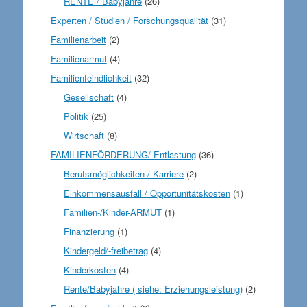
RENTE / Babyjahre
(26)
Experten / Studien / Forschungsqualität
(31)
Familienarbeit
(2)
Familienarmut
(4)
Familienfeindlichkeit
(32)
Gesellschaft
(4)
Politik
(25)
Wirtschaft
(8)
FAMILIENFÖRDERUNG/-Entlastung
(36)
Berufsmöglichkeiten / Karriere
(2)
Einkommensausfall / Opportunitätskosten
(1)
Familien-/Kinder-ARMUT
(1)
Finanzierung
(1)
Kindergeld/-freibetrag
(4)
Kinderkosten
(4)
Rente/Babyjahre ( siehe: Erziehungsleistung)
(2)