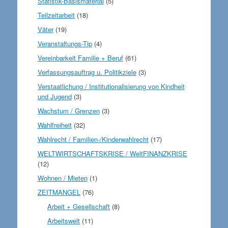
Statistik-Basismaterial
(5)
Teilzeitarbeit
(18)
Väter
(19)
Veranstaltungs-Tip
(4)
Vereinbarkeit Familie + Beruf
(61)
Verfassungsauftrag u. Politikziele
(3)
Verstaatlichung / Institutionalisierung von Kindheit
und Jugend
(3)
Wachstum / Grenzen
(3)
Wahlfreiheit
(32)
Wahlrecht / Familien-/Kinderwahlrecht
(17)
WELTWIRTSCHAFTSKRISE / WeltFINANZKRISE
(12)
Wohnen / Mieten
(1)
ZEITMANGEL
(76)
Arbeit + Gesellschaft
(8)
Arbeitswelt
(11)