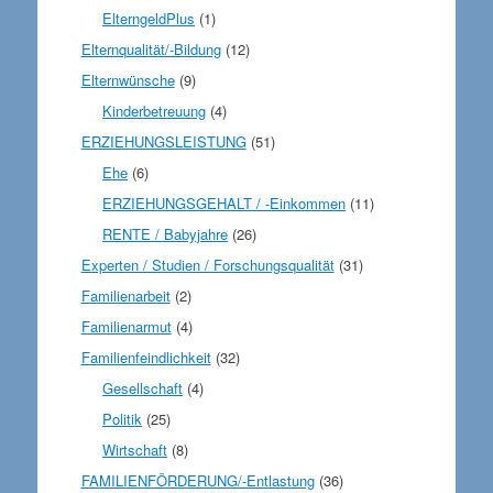
ElterngeldPlus
(1)
Elternqualität/-Bildung
(12)
Elternwünsche
(9)
Kinderbetreuung
(4)
ERZIEHUNGSLEISTUNG
(51)
Ehe
(6)
ERZIEHUNGSGEHALT / -Einkommen
(11)
RENTE / Babyjahre
(26)
Experten / Studien / Forschungsqualität
(31)
Familienarbeit
(2)
Familienarmut
(4)
Familienfeindlichkeit
(32)
Gesellschaft
(4)
Politik
(25)
Wirtschaft
(8)
FAMILIENFÖRDERUNG/-Entlastung
(36)