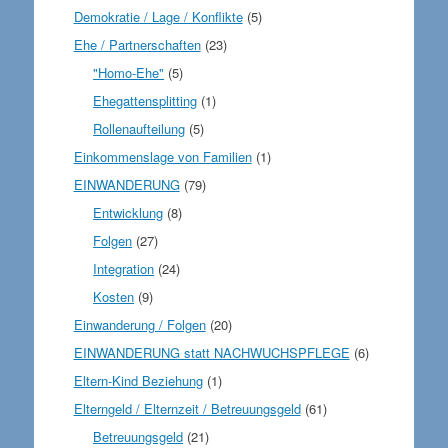
Demokratie / Lage / Konflikte
(5)
Ehe / Partnerschaften
(23)
"Homo-Ehe"
(5)
Ehegattensplitting
(1)
Rollenaufteilung
(5)
Einkommenslage von Familien
(1)
EINWANDERUNG
(79)
Entwicklung
(8)
Folgen
(27)
Integration
(24)
Kosten
(9)
Einwanderung / Folgen
(20)
EINWANDERUNG statt NACHWUCHSPFLEGE
(6)
Eltern-Kind Beziehung
(1)
Elterngeld / Elternzeit / Betreuungsgeld
(61)
Betreuungsgeld
(21)