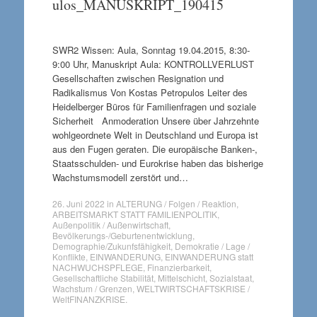
ulos_MANUSKRIPT_190415
SWR2 Wissen: Aula, Sonntag 19.04.2015, 8:30-
9:00 Uhr, Manuskript Aula: KONTROLLVERLUST
Gesellschaften zwischen Resignation und
Radikalismus Von Kostas Petropulos Leiter des
Heidelberger Büros für Familienfragen und soziale
Sicherheit Anmoderation Unsere über Jahrzehnte
wohlgeordnete Welt in Deutschland und Europa ist
aus den Fugen geraten. Die europäische Banken-,
Staatsschulden- und Eurokrise haben das bisherige
Wachstumsmodell zerstört und…
26. Juni 2022
in
ALTERUNG / Folgen / Reaktion
,
ARBEITSMARKT STATT FAMILIENPOLITIK
,
Außenpolitik / Außenwirtschaft
,
Bevölkerungs-/Geburtenentwicklung
,
Demographie/Zukunfsfähigkeit
,
Demokratie / Lage /
Konflikte
,
EINWANDERUNG
,
EINWANDERUNG statt
NACHWUCHSPFLEGE
,
Finanzierbarkeit
,
Gesellschaftliche Stabilität
,
Mittelschicht
,
Sozialstaat
,
Wachstum / Grenzen
,
WELTWIRTSCHAFTSKRISE /
WeltFINANZKRISE
.