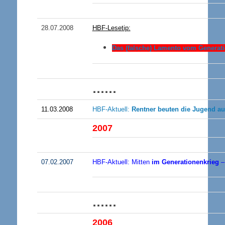
28.07.2008
HBF-Lesetip:
Das (falsche) Lamento vom Generatio
……
11.03.2008
HBF-Aktuell:
Rentner beuten die Jugend au
200
7
07.02.2007
HBF-Aktuell: Mitten
im Generationenkrieg
– 
……
200
6