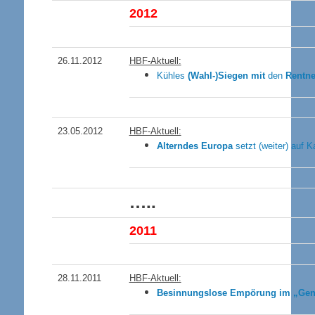
201
2
26.11.2012
HBF-Aktuell:
Kühles
(Wahl-)Siegen mit
den
Rentne
23.05.2012
HBF-Aktuell:
Alterndes Europa
setzt (weiter) auf K
…..
2011
28.11.2011
HBF-Aktuell:
Besinnungslose Empörung im „Gene