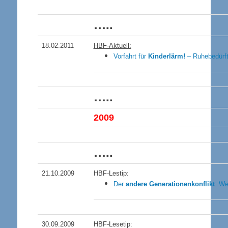
…..
18.02.2011
HBF-Aktuell:
Vorfahrt für
Kinderlärm!
– Ruhebedürf
…..
200
9
…..
21.10.2009
HBF-Lestip:
Der
andere Generationenkonflikt
: W
30.09.2009
HBF-Lesetip: