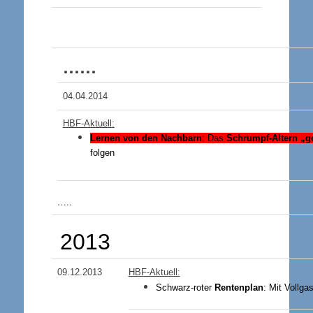
……
04.04.2014
HBF-Aktuell:
Lernen
von den Nachbarn
: Das
Schrumpf-Altern „ge
folgen
…..
2013
09.12
.2013
HBF-Aktuell:
Schwarz-roter
Rentenplan
: Mit Vollgas