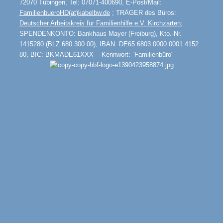
72070 Tübingen, Tel: 07071-400690, E-Post/Mail:
FamilienbueroHD(at)kabelbw.de
; TRÄGER des Büros:
Deutscher Arbeitskreis für Familienhilfe e.V. Kirchzarten
;
SPENDENKONTO:
Bankhaus Mayer (Freiburg), Kto.-Nr.
1415280 (BLZ 680 300 00), IBAN: DE65 6803 0000 0001 4152
80, BIC: BKMADE61XXX -
Kennwort:
”
Familienb
ü
ro"