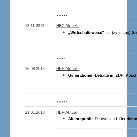
…..
13.11
.2013
HBF-Aktuell:
„Wirtschaftsweise“
als (zynische)
Ge
…..
16.08
.2013
HBF-Aktuell:
Generationen-Debatte
im ZDF:
Absch
…..
21
.01.201
3
HBF-Aktuell
Altenrepublik
Deutschland: Der
demo