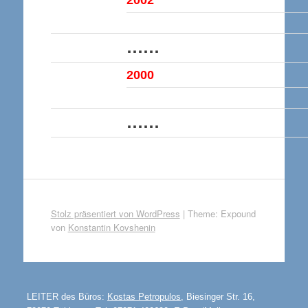
……
200
0
……
Stolz präsentiert von WordPress
|
Theme: Expound
von
Konstantin Kovshenin
LEITER
des Büros:
Kostas Petropulos
, Biesinger Str. 16,