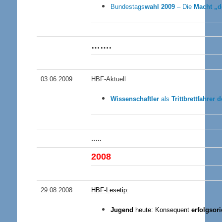
Bundestags
wahl 2009
– Die
Macht „d
…….
03.06.2009
HBF-Aktuell
Wissenschaftler
als
Trittbrettfahrer 
…..
200
8
29.08.2008
HBF-Lesetip:
Jugend
heute: Konsequent
erfolgsori