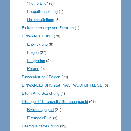
"Homo-Ehe"
(5)
Ehegattensplitting
(1)
Rollenaufteilung
(5)
Einkommenslage von Familien
(1)
EINWANDERUNG
(79)
Entwicklung
(8)
Folgen
(27)
Integration
(24)
Kosten
(9)
Einwanderung / Folgen
(20)
EINWANDERUNG statt NACHWUCHSPFLEGE
(6)
Eltern-Kind Beziehung
(1)
Elterngeld / Elternzeit / Betreuungsgeld
(61)
Betreuungsgeld
(21)
ElterngeldPlus
(1)
Elternqualität/-Bildung
(12)