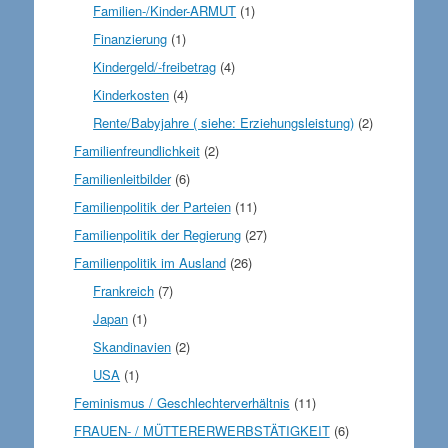
Familien-/Kinder-ARMUT
(1)
Finanzierung
(1)
Kindergeld/-freibetrag
(4)
Kinderkosten
(4)
Rente/Babyjahre ( siehe: Erziehungsleistung)
(2)
Familienfreundlichkeit
(2)
Familienleitbilder
(6)
Familienpolitik der Parteien
(11)
Familienpolitik der Regierung
(27)
Familienpolitik im Ausland
(26)
Frankreich
(7)
Japan
(1)
Skandinavien
(2)
USA
(1)
Feminismus / Geschlechterverhältnis
(11)
FRAUEN- / MÜTTERERWERBSTÄTIGKEIT
(6)