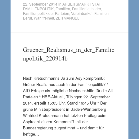
22. September 2014
in
ARBEITSMARKT STATT
FAMILIENPOLITIK
,
Familien
,
Familienleitbilder
,
Familienpolitik der Parteien
,
Vereinbarkeit Familie +
Beruf
,
Wahlfreiheit
,
ZEITMANGEL
.
Gruener_Realismus_in_der_Familie
npolitik_220914b
Nach Kretschmanns Ja zum Asylkompromiß:
Grüner Realismus auch in der Familienpolitik? /
AfD-Erfolge als mögliche Nachdenkhilfe für die Alt-
Parteien ° HBF-Aktuell, Tübingen 22. September
2014, erstellt 15:05 Uhr, Stand 19:45 Uhr ° Der
grüne Ministerpräsident in Baden-Württemberg
Winfried Kretschmann hat letzten Freitag beim
Asylrecht einem Kompromiß mit der
Bundesregierung zugestimmt – und damit für
heftige…