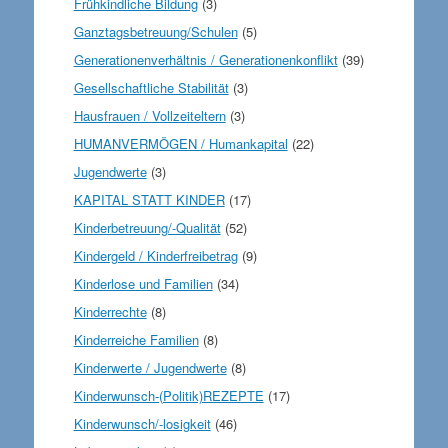
Frühkindliche Bildung
(3)
Ganztagsbetreuung/Schulen
(5)
Generationenverhältnis / Generationenkonflikt
(39)
Gesellschaftliche Stabilität
(3)
Hausfrauen / Vollzeiteltern
(3)
HUMANVERMÖGEN / Humankapital
(22)
Jugendwerte
(3)
KAPITAL STATT KINDER
(17)
Kinderbetreuung/-Qualität
(52)
Kindergeld / Kinderfreibetrag
(9)
Kinderlose und Familien
(34)
Kinderrechte
(8)
Kinderreiche Familien
(8)
Kinderwerte / Jugendwerte
(8)
Kinderwunsch-(Politik)REZEPTE
(17)
Kinderwunsch/-losigkeit
(46)