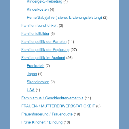
Kindergeld/-freibetrag
(4)
Kinderkosten
(4)
Rente/Babyjahre ( siehe: Erziehungsleistung)
(2)
Familienfreundlichkeit
(2)
Familienleitbilder
(6)
Familienpolitik der Parteien
(11)
Familienpolitik der Regierung
(27)
Familienpolitik im Ausland
(26)
Frankreich
(7)
Japan
(1)
Skandinavien
(2)
USA
(1)
Feminismus / Geschlechterverhältnis
(11)
FRAUEN- / MÜTTERERWERBSTÄTIGKEIT
(6)
Frauenförderung / Frauenquote
(19)
Frühe Kindheit / Bindung
(10)