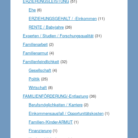
ERZIEHUNGSLEISTUNG
(51)
Ehe
(6)
ERZIEHUNGSGEHALT / -Einkommen
(11)
RENTE / Babyjahre
(26)
Experten / Studien / Forschungsqualität
(31)
Familienarbeit
(2)
Familienarmut
(4)
Familienfeindlichkeit
(32)
Gesellschaft
(4)
Politik
(25)
Wirtschaft
(8)
FAMILIENFÖRDERUNG/-Entlastung
(36)
Berufsmöglichkeiten / Karriere
(2)
Einkommensausfall / Opportunitätskosten
(1)
Familien-/Kinder-ARMUT
(1)
Finanzierung
(1)