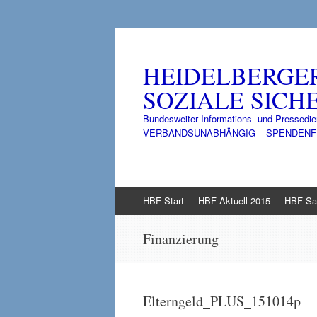
HEIDELBERGE
SOZIALE SICHE
Bundesweiter Informations- und Pressedie
VERBANDSUNABHÄNGIG – SPENDENFINANZ
Zum
HBF-Start
HBF-Aktuell 2015
HBF-Sa
Inhalt
springen
Finanzierung
Elterngeld_PLUS_151014p