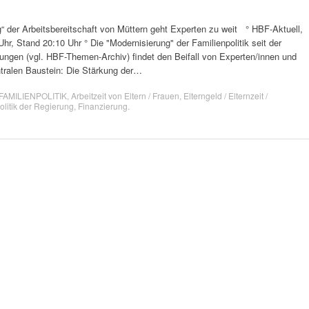
“ der Arbeitsbereitschaft von Müttern geht Experten zu weit ° HBF-Aktuell,
Uhr, Stand 20:10 Uhr ° Die "Modernisierung" der Familienpolitik seit der
ngen (vgl. HBF-Themen-Archiv) findet den Beifall von Experten/innen und
zentralen Baustein: Die Stärkung der…
FAMILIENPOLITIK
,
Arbeitzeit von Eltern / Frauen
,
Elterngeld / Elternzeit /
olitik der Regierung
,
Finanzierung
.