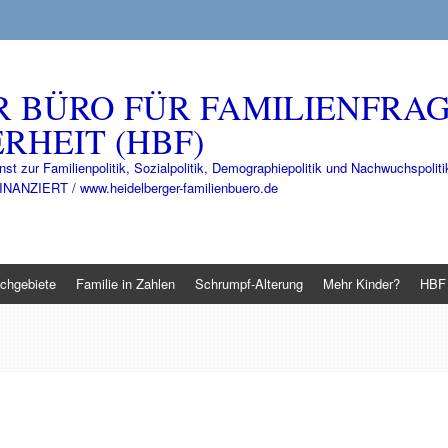
R BÜRO FÜR FAMILIENFRA
RHEIT (HBF)
nst zur Familienpolitik, Sozialpolitik, Demographiepolitik und Nachwuchspo
IERT / www.heidelberger-familienbuero.de
chgebiete
Familie in Zahlen
Schrumpf-Alterung
Mehr Kinder?
HBF 