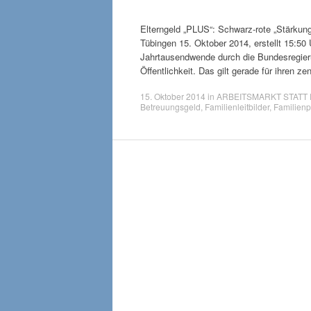
Elterngeld „PLUS“: Schwarz-rote „Stärkung
Tübingen 15. Oktober 2014, erstellt 15:50 
Jahrtausendwende durch die Bundesregieru
Öffentlichkeit. Das gilt gerade für ihren 
15. Oktober 2014
in
ARBEITSMARKT STATT 
Betreuungsgeld
,
Familienleitbilder
,
Familienp