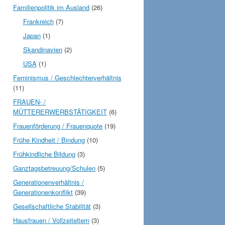
Familienpolitik im Ausland
(26)
Frankreich
(7)
Japan
(1)
Skandinavien
(2)
USA
(1)
Feminismus / Geschlechterverhältnis
(11)
FRAUEN- /
MÜTTERERWERBSTÄTIGKEIT
(6)
Frauenförderung / Frauenquote
(19)
Frühe Kindheit / Bindung
(10)
Frühkindliche Bildung
(3)
Ganztagsbetreuung/Schulen
(5)
Generationenverhältnis /
Generationenkonflikt
(39)
Gesellschaftliche Stabilität
(3)
Hausfrauen / Vollzeiteltern
(3)