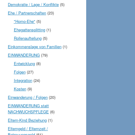
Demokratie / Lage / Konflikte
(5)
Ehe / Partnerschaften
(23)
"Homo-Ehe"
(5)
Ehegattensplitting
(1)
Rollenaufteilung
(5)
Einkommenslage von Familien
(1)
EINWANDERUNG
(79)
Entwicklung
(8)
Folgen
(27)
Integration
(24)
Kosten
(9)
Einwanderung / Folgen
(20)
EINWANDERUNG statt
NACHWUCHSPFLEGE
(6)
Eltern-Kind Beziehung
(1)
Elterngeld / Elternzeit /
Betreuungsgeld
(61)