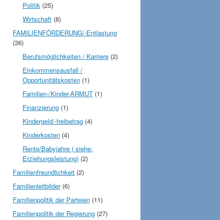
Politik
(25)
Wirtschaft
(8)
FAMILIENFÖRDERUNG/-Entlastung
(36)
Berufsmöglichkeiten / Karriere
(2)
Einkommensausfall /
Opportunitätskosten
(1)
Familien-/Kinder-ARMUT
(1)
Finanzierung
(1)
Kindergeld/-freibetrag
(4)
Kinderkosten
(4)
Rente/Babyjahre ( siehe:
Erziehungsleistung)
(2)
Familienfreundlichkeit
(2)
Familienleitbilder
(6)
Familienpolitik der Parteien
(11)
Familienpolitik der Regierung
(27)