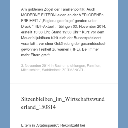
Am goldenen Zügel der Familienpolitik: Auch
MODERNE ELTERN leiden an der VERLORENEn
FREIHEIT / „Regierungserfolge“ geraten unter
Druck ° HBF-Aktuell, Tübingen 03. November 2014,
erstellt 13:30 Uhr, Stand 19:30 Uhr ° Kurz vor dem
Mauerfalljubiläum fühlt sich der Bundespräsident
veranlaßt, vor einer Gefährdung der gesamtdeutsch
gewonnen Freiheit zu warnen (HPL). Bei immer
mehr Eltern greift…
3. November 2014
in
Buchempfehlungen
,
Familien
,
Mittelschicht
,
Wahlfreiheit
,
ZEITMANGEL
.
Sitzenbleiben_im_Wirtschaftswund
erland_150814
Eltern in „Statuspanik“: Rekordzahl bei