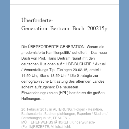
Überforderte-
Generation_Bertram_Buch_200215p
Die ÜBERFORDERTE GENERATION: Warum die
„modernisierte Familienpolitik“ scheitert – Das neue
Buch von Prof. Hans Bertram räumt mit den
deutschen Illusionen auf ° HBF-BUCH-TIP / Aktuell
/ Veranstaltungs-Tip, Tübingen 20.02.15, erstellt
14:50 Uhr, Stand 18:59 Uhr ° Die Strategie zur
demographische Entlastung des alternden Landes
scheint aufzugehen: Die neuesten
Einwanderungszahlen (HPL) bestärken die großen
Hoffnungen…
20. Februar 2015
in
ALTERUNG / Folgen / Reaktion
,
Basismaterial
,
Buchempfehlungen
,
Experten / Studien /
Forschungsqualität
,
FRAUEN- /
MÜTTERERWERBSTÄTIGKEIT
,
Kinderwunsch-
(Politik)REZEPTE
,
Mittelschicht
.