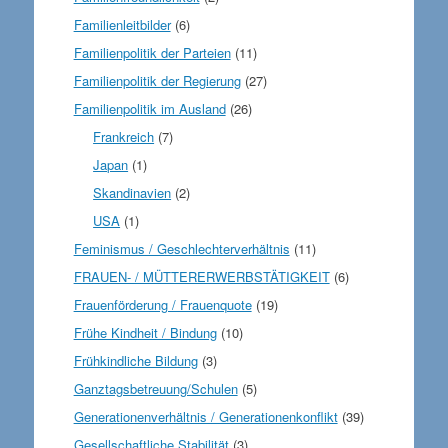
Familienleitbilder
(6)
Familienpolitik der Parteien
(11)
Familienpolitik der Regierung
(27)
Familienpolitik im Ausland
(26)
Frankreich
(7)
Japan
(1)
Skandinavien
(2)
USA
(1)
Feminismus / Geschlechterverhältnis
(11)
FRAUEN- / MÜTTERERWERBSTÄTIGKEIT
(6)
Frauenförderung / Frauenquote
(19)
Frühe Kindheit / Bindung
(10)
Frühkindliche Bildung
(3)
Ganztagsbetreuung/Schulen
(5)
Generationenverhältnis / Generationenkonflikt
(39)
Gesellschaftliche Stabilität
(3)