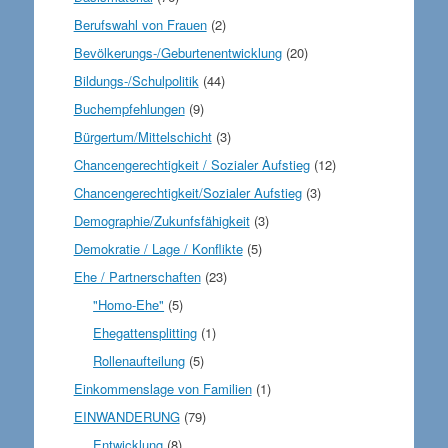
Berufswahl von Frauen
(2)
Bevölkerungs-/Geburtenentwicklung
(20)
Bildungs-/Schulpolitik
(44)
Buchempfehlungen
(9)
Bürgertum/Mittelschicht
(3)
Chancengerechtigkeit / Sozialer Aufstieg
(12)
Chancengerechtigkeit/Sozialer Aufstieg
(3)
Demographie/Zukunfsfähigkeit
(3)
Demokratie / Lage / Konflikte
(5)
Ehe / Partnerschaften
(23)
"Homo-Ehe"
(5)
Ehegattensplitting
(1)
Rollenaufteilung
(5)
Einkommenslage von Familien
(1)
EINWANDERUNG
(79)
Entwicklung
(8)