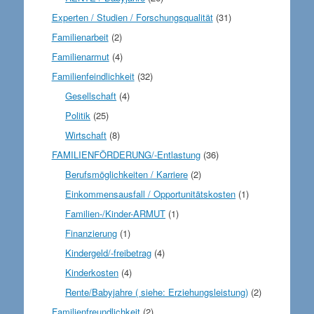
Experten / Studien / Forschungsqualität
(31)
Familienarbeit
(2)
Familienarmut
(4)
Familienfeindlichkeit
(32)
Gesellschaft
(4)
Politik
(25)
Wirtschaft
(8)
FAMILIENFÖRDERUNG/-Entlastung
(36)
Berufsmöglichkeiten / Karriere
(2)
Einkommensausfall / Opportunitätskosten
(1)
Familien-/Kinder-ARMUT
(1)
Finanzierung
(1)
Kindergeld/-freibetrag
(4)
Kinderkosten
(4)
Rente/Babyjahre ( siehe: Erziehungsleistung)
(2)
Familienfreundlichkeit
(2)