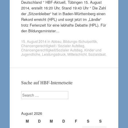
Deutschland ° HBF-Aktuell, Tübingen 15. August
2014, erstellt 16:20 Uhr, Stand 19:43 Uhr ° Die Zahl
der „Sitzenbleiber“ hat in Baden-Württemberg einen
Rekord erreicht (HPL) und sorgt jetzt im „Ländle“
trotz Ferienzeit für eine lebhafte Debatte (HPL). Für
den Bildungsminister…
15. August 2014
in
Abbau
,
Bildungs-/Schulpolitik
,
Chancengerechtigkeit / Sozialer Aufstieg
,
Chancengerechtigkeit/Sozialer Aufstieg
,
Kinder und
Jugendliche
,
Leistungsdruck
,
Mittelschicht
,
Sozialstaat
.
Suche auf HBF-Internetseite
Search
August 2026
M
D
M
D
F
S
S