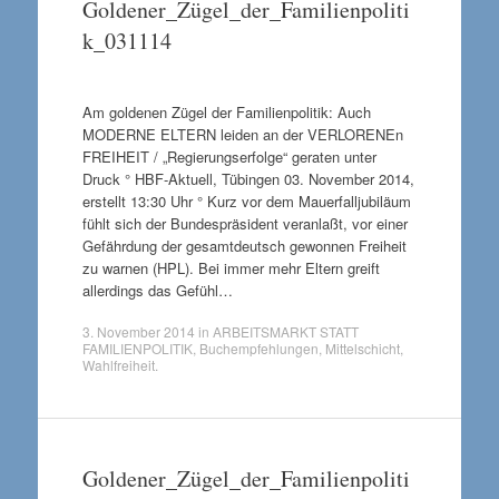
Goldener_Zügel_der_Familienpoliti
k_031114
Am goldenen Zügel der Familienpolitik: Auch
MODERNE ELTERN leiden an der VERLORENEn
FREIHEIT / „Regierungserfolge“ geraten unter
Druck ° HBF-Aktuell, Tübingen 03. November 2014,
erstellt 13:30 Uhr ° Kurz vor dem Mauerfalljubiläum
fühlt sich der Bundespräsident veranlaßt, vor einer
Gefährdung der gesamtdeutsch gewonnen Freiheit
zu warnen (HPL). Bei immer mehr Eltern greift
allerdings das Gefühl…
3. November 2014
in
ARBEITSMARKT STATT
FAMILIENPOLITIK
,
Buchempfehlungen
,
Mittelschicht
,
Wahlfreiheit
.
Goldener_Zügel_der_Familienpoliti