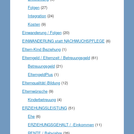
Folgen
(27)
Integration
(24)
Kosten
(9)
Einwanderung / Folgen
(20)
EINWANDERUNG statt NACHWUCHSPFLEGE
(6)
Eltern-Kind Beziehung
(1)
Elterngeld / Elternzeit / Betreuungsgeld
(61)
Betreuungsgeld
(21)
ElterngeldPlus
(1)
Elternqualität/-Bildung
(12)
Elternwünsche
(9)
Kinderbetreuung
(4)
ERZIEHUNGSLEISTUNG
(51)
Ehe
(6)
ERZIEHUNGSGEHALT / -Einkommen
(11)
RENTE / Babyjahre
(26)