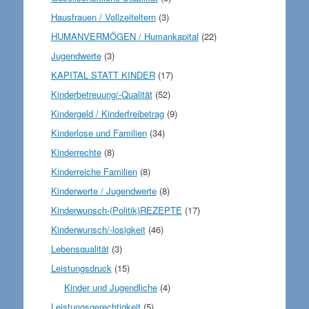
Hausfrauen / Vollzeiteltern
(3)
HUMANVERMÖGEN / Humankapital
(22)
Jugendwerte
(3)
KAPITAL STATT KINDER
(17)
Kinderbetreuung/-Qualität
(52)
Kindergeld / Kinderfreibetrag
(9)
Kinderlose und Familien
(34)
Kinderrechte
(8)
Kinderreiche Familien
(8)
Kinderwerte / Jugendwerte
(8)
Kinderwunsch-(Politik)REZEPTE
(17)
Kinderwunsch/-losigkeit
(46)
Lebensqualität
(3)
Leistungsdruck
(15)
Kinder und Jugendliche
(4)
Leistungsgerechtigkeit
(5)