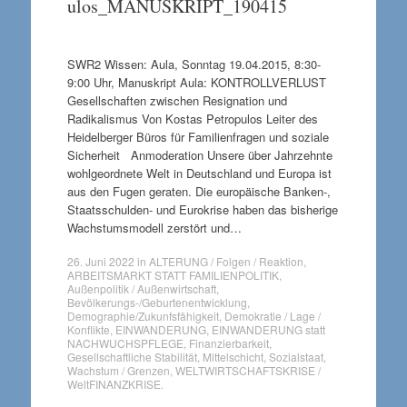
ulos_MANUSKRIPT_190415
SWR2 Wissen: Aula, Sonntag 19.04.2015, 8:30-
9:00 Uhr, Manuskript Aula: KONTROLLVERLUST
Gesellschaften zwischen Resignation und
Radikalismus Von Kostas Petropulos Leiter des
Heidelberger Büros für Familienfragen und soziale
Sicherheit Anmoderation Unsere über Jahrzehnte
wohlgeordnete Welt in Deutschland und Europa ist
aus den Fugen geraten. Die europäische Banken-,
Staatsschulden- und Eurokrise haben das bisherige
Wachstumsmodell zerstört und…
26. Juni 2022
in
ALTERUNG / Folgen / Reaktion
,
ARBEITSMARKT STATT FAMILIENPOLITIK
,
Außenpolitik / Außenwirtschaft
,
Bevölkerungs-/Geburtenentwicklung
,
Demographie/Zukunfsfähigkeit
,
Demokratie / Lage /
Konflikte
,
EINWANDERUNG
,
EINWANDERUNG statt
NACHWUCHSPFLEGE
,
Finanzierbarkeit
,
Gesellschaftliche Stabilität
,
Mittelschicht
,
Sozialstaat
,
Wachstum / Grenzen
,
WELTWIRTSCHAFTSKRISE /
WeltFINANZKRISE
.