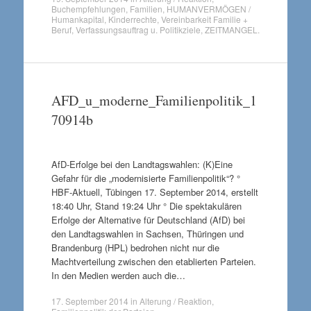
Buchempfehlungen
,
Familien
,
HUMANVERMÖGEN /
Humankapital
,
Kinderrechte
,
Vereinbarkeit Familie +
Beruf
,
Verfassungsauftrag u. Politikziele
,
ZEITMANGEL
.
AFD_u_moderne_Familienpolitik_1
70914b
AfD-Erfolge bei den Landtagswahlen: (K)Eine
Gefahr für die „modernisierte Familienpolitik“? °
HBF-Aktuell, Tübingen 17. September 2014, erstellt
18:40 Uhr, Stand 19:24 Uhr ° Die spektakulären
Erfolge der Alternative für Deutschland (AfD) bei
den Landtagswahlen in Sachsen, Thüringen und
Brandenburg (HPL) bedrohen nicht nur die
Machtverteilung zwischen den etablierten Parteien.
In den Medien werden auch die…
17. September 2014
in
Alterung / Reaktion
,