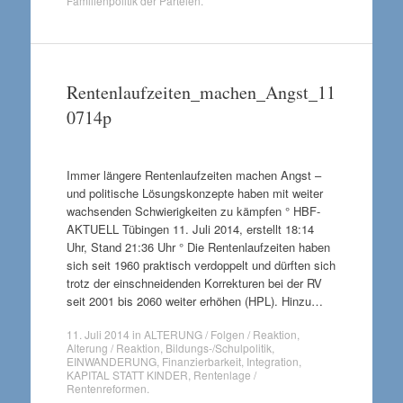
Familienpolitik der Parteien
.
Rentenlaufzeiten_machen_Angst_11
0714p
Immer längere Rentenlaufzeiten machen Angst –
und politische Lösungskonzepte haben mit weiter
wachsenden Schwierigkeiten zu kämpfen ° HBF-
AKTUELL Tübingen 11. Juli 2014, erstellt 18:14
Uhr, Stand 21:36 Uhr ° Die Rentenlaufzeiten haben
sich seit 1960 praktisch verdoppelt und dürften sich
trotz der einschneidenden Korrekturen bei der RV
seit 2001 bis 2060 weiter erhöhen (HPL). Hinzu…
11. Juli 2014
in
ALTERUNG / Folgen / Reaktion
,
Alterung / Reaktion
,
Bildungs-/Schulpolitik
,
EINWANDERUNG
,
Finanzierbarkeit
,
Integration
,
KAPITAL STATT KINDER
,
Rentenlage /
Rentenreformen
.