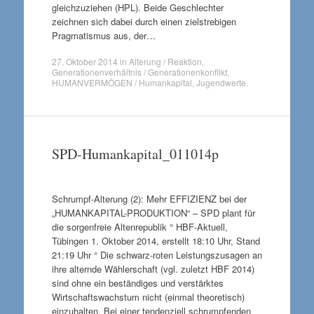
gleichzuziehen (HPL). Beide Geschlechter
zeichnen sich dabei durch einen zielstrebigen
Pragmatismus aus, der…
27. Oktober 2014
in
Alterung / Reaktion
,
Generationenverhältnis / Generationenkonflikt
,
HUMANVERMÖGEN / Humankapital
,
Jugendwerte
.
SPD-Humankapital_011014p
Schrumpf-Alterung (2): Mehr EFFIZIENZ bei der
„HUMANKAPITAL-PRODUKTION“ – SPD plant für
die sorgenfreie Altenrepublik ° HBF-Aktuell,
Tübingen 1. Oktober 2014, erstellt 18:10 Uhr, Stand
21:19 Uhr ° Die schwarz-roten Leistungszusagen an
ihre alternde Wählerschaft (vgl. zuletzt HBF 2014)
sind ohne ein beständiges und verstärktes
Wirtschaftswachstum nicht (einmal theoretisch)
einzuhalten. Bei einer tendenziell schrumpfenden