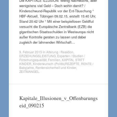
Die KAPITALE ILLUSION: Wenig Nachwuchs, aber
wenigstens viel Geld – Doch wohin damit? /
Kinderschwund-Republik vor der Ent-Täuschung °
HBF-Aktuell, Tübingen 09.02.15, erstellt 15:40 Uhr,
Stand 20:42 Uhr ° Mit einer beispiellosen Geldflut
versucht die Europäische Zentralbank (EZB) die
gigantischen Staatsschulden in Westeuropa nicht
außer Kontrolle geraten zu lassen und dabei
zugleich der lahmenden Wirtschaft…
9. Februar 2015
in
Alterung / Reaktion
,
ERZIEHUNGSLEISTUNG
,
Experten / Studien /
Forschungsqualität
,
Familien
,
KAPITAL STATT
KINDER
,
Kinderwunsch-(Politik)REZEPTE
,
RENTE /
Babyjahre
,
Rentensicherheit und Kinder
,
ZEITMANGEL
.
Kapitale_Illusionen_v_Offenbarungs
eid_090215