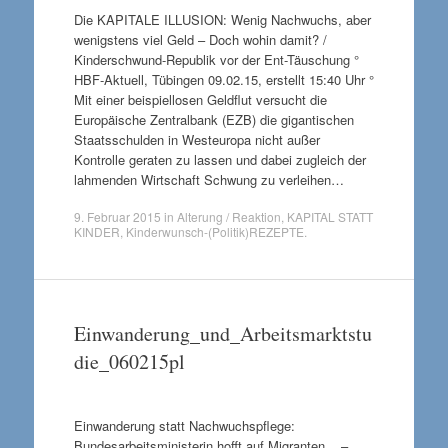
Die KAPITALE ILLUSION: Wenig Nachwuchs, aber
wenigstens viel Geld – Doch wohin damit? /
Kinderschwund-Republik vor der Ent-Täuschung °
HBF-Aktuell, Tübingen 09.02.15, erstellt 15:40 Uhr °
Mit einer beispiellosen Geldflut versucht die
Europäische Zentralbank (EZB) die gigantischen
Staatsschulden in Westeuropa nicht außer
Kontrolle geraten zu lassen und dabei zugleich der
lahmenden Wirtschaft Schwung zu verleihen…
9. Februar 2015
in
Alterung / Reaktion
,
KAPITAL STATT
KINDER
,
Kinderwunsch-(Politik)REZEPTE
.
Einwanderung_und_Arbeitsmarktstu
die_060215pl
Einwanderung statt Nachwuchspflege:
Bundesarbeitsministerin hofft auf Migranten –