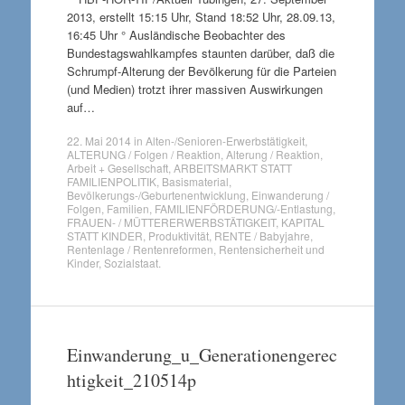
2013, erstellt 15:15 Uhr, Stand 18:52 Uhr, 28.09.13,
16:45 Uhr ° Ausländische Beobachter des
Bundestagswahlkampfes staunten darüber, daß die
Schrumpf-Alterung der Bevölkerung für die Parteien
(und Medien) trotzt ihrer massiven Auswirkungen
auf…
22. Mai 2014
in
Alten-/Senioren-Erwerbstätigkeit
,
ALTERUNG / Folgen / Reaktion
,
Alterung / Reaktion
,
Arbeit + Gesellschaft
,
ARBEITSMARKT STATT
FAMILIENPOLITIK
,
Basismaterial
,
Bevölkerungs-/Geburtenentwicklung
,
Einwanderung /
Folgen
,
Familien
,
FAMILIENFÖRDERUNG/-Entlastung
,
FRAUEN- / MÜTTERERWERBSTÄTIGKEIT
,
KAPITAL
STATT KINDER
,
Produktivität
,
RENTE / Babyjahre
,
Rentenlage / Rentenreformen
,
Rentensicherheit und
Kinder
,
Sozialstaat
.
Einwanderung_u_Generationengerec
htigkeit_210514p