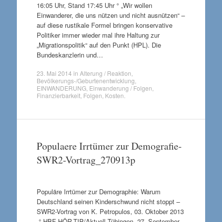
16:05 Uhr, Stand 17:45 Uhr ° „Wir wollen
Einwanderer, die uns nützen und nicht ausnützen“ –
auf diese rustikale Formel bringen konservative
Politiker immer wieder mal ihre Haltung zur
„Migrationspolitik“ auf den Punkt (HPL). Die
Bundeskanzlerin und…
23. Mai 2014
in
Alterung / Reaktion
,
Bevölkerungs-/Geburtenentwicklung
,
EINWANDERUNG
,
Einwanderung / Folgen
,
Finanzierbarkeit
,
Folgen
,
Kosten
.
Populaere Irrtümer zur Demografie-
SWR2-Vortrag_270913p
Populäre Irrtümer zur Demographie: Warum
Deutschland seinen Kinderschwund nicht stoppt –
SWR2-Vortrag von K. Petropulos, 03. Oktober 2013
° HBF-HÖR-TIP/Aktuell Tübingen, 27. September