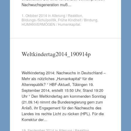
Nachwuchsgeneration muß…
1. Oktober 2014
in
Alterung / Reaktion
,
Bildungs-/Schulpolitik
,
Frühe Kindheit / Bindung
,
HUMANVERMÖGEN / Humankapital
.
Weltkindertag2014_190914p
Weltkindertag 2014: Nachwuchs in Deutschland –
Mehr als nützliches „Humankapital“ für die
Altenrepublik? ° HBF-Aktuell, Tübingen 19.
September 2014, erstellt 15:50 Uhr, Stand 19:20
Uhr ° Den Weltkindertag am kommenden Sonntag
(21.09.14) nimmt die Bundesregierung gern zum
Anlaß, ihr Engagement für den Nachwuchs des
Landes ins rechte Licht zu rücken (HPL). Für die
Korrektur der…
19. September 2014
in
Alterung / Reaktion
,