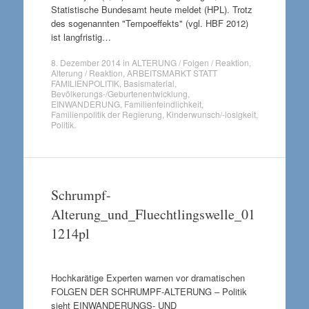
Statistische Bundesamt heute meldet (HPL). Trotz
des sogenannten "Tempoeffekts" (vgl. HBF 2012)
ist langfristig…
8. Dezember 2014
in
ALTERUNG / Folgen / Reaktion
,
Alterung / Reaktion
,
ARBEITSMARKT STATT
FAMILIENPOLITIK
,
Basismaterial
,
Bevölkerungs-/Geburtenentwicklung
,
EINWANDERUNG
,
Familienfeindlichkeit
,
Familienpolitik der Regierung
,
Kinderwunsch/-losigkeit
,
Politik
.
Schrumpf-
Alterung_und_Fluechtlingswelle_01
1214pl
Hochkarätige Experten warnen vor dramatischen
FOLGEN DER SCHRUMPF-ALTERUNG – Politik
sieht EINWANDERUNGS- UND