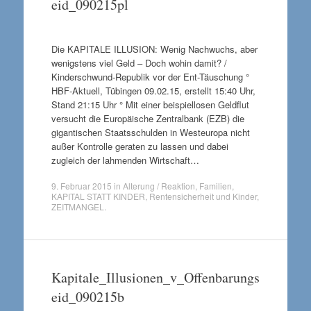
eid_090215pl
Die KAPITALE ILLUSION: Wenig Nachwuchs, aber
wenigstens viel Geld – Doch wohin damit? /
Kinderschwund-Republik vor der Ent-Täuschung °
HBF-Aktuell, Tübingen 09.02.15, erstellt 15:40 Uhr,
Stand 21:15 Uhr ° Mit einer beispiellosen Geldflut
versucht die Europäische Zentralbank (EZB) die
gigantischen Staatsschulden in Westeuropa nicht
außer Kontrolle geraten zu lassen und dabei
zugleich der lahmenden Wirtschaft…
9. Februar 2015
in
Alterung / Reaktion
,
Familien
,
KAPITAL STATT KINDER
,
Rentensicherheit und Kinder
,
ZEITMANGEL
.
Kapitale_Illusionen_v_Offenbarungs
eid_090215b