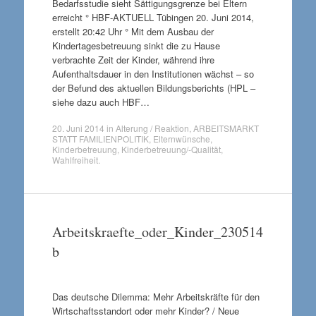
Bedarfsstudie sieht Sättigungsgrenze bei Eltern
erreicht ° HBF-AKTUELL Tübingen 20. Juni 2014,
erstellt 20:42 Uhr ° Mit dem Ausbau der
Kindertagesbetreuung sinkt die zu Hause
verbrachte Zeit der Kinder, während ihre
Aufenthaltsdauer in den Institutionen wächst – so
der Befund des aktuellen Bildungsberichts (HPL –
siehe dazu auch HBF…
20. Juni 2014
in
Alterung / Reaktion
,
ARBEITSMARKT
STATT FAMILIENPOLITIK
,
Elternwünsche
,
Kinderbetreuung
,
Kinderbetreuung/-Qualität
,
Wahlfreiheit
.
Arbeitskraefte_oder_Kinder_230514
b
Das deutsche Dilemma: Mehr Arbeitskräfte für den
Wirtschaftsstandort oder mehr Kinder? / Neue