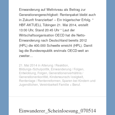
Einwanderung auf Weltniveau als Beitrag zur
Generationengerechtigkeit: Rentenpaket bleibt auch
in Zukunft finanzierbar! – Ein trügerischer Erfolg. °
HBF-AKTUELL Tübingen 21. Mai 2014, erstellt
13:00 Uhr, Stand 20:45 Uhr ° Laut der
Wirtschaftsorganisation OECD hat die Netto-
Einwanderung nach Deutschland bereits 2012
(HPL) die 400.000 Schwelle erreicht (HPL). Damit
lag die Bundesrepublik erstmals OECD-weit an
zweiter…
21. Mai 2014
in
Alterung / Reaktion
,
Bildungs-/Schulpolitik
,
Einwanderung / Folgen
,
Entwicklung
,
Folgen
,
Generationenverhältnis /
Generationenkonflikt
,
Kinderwunsch/-losigkeit
,
Rentenlage / Rentenreformen
,
Sparen bei Kindern und
Jugendlichen
,
Vereinbarkeit Familie + Beruf
.
Einwanderer_Scheinloesung_070514